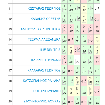
1
1
½
3
5
1
11
ΚΩΣΤΑΡΑΣ ΓΕΩΡΓΙΟΣ
1
1
-
16
43
12
1
1
½
6
2
4
12
ΚΑΝΑΚΗΣ ΟΡΕΣΤΗΣ
1
1
0
24
53
11
0
0
1
0
0
0
13
ΑΛΕΠΟΥΔΕΑΣ ΔΗΜΗΤΡΙΟΣ
43
49
39
41
35
46
1
1
1
0
½
1
14
ΤΣΕΡΜΑ ΑΛΕΞΑΝΔΡΑ
0
42
33
28
17
52
1
½
1
1
½
4
15
ILIE DIMITRIS
0
44
2
35
31
9
0
1
-
1
1
0
16
ΦΛΩΡΟΣ ΣΠΥΡΙΔΩΝ
11
36
38
42
32
41
1
1
1
1
3
5
17
ΚΑΛΛΑΡΑΣ ΓΕΩΡΓΙΟΣ
0
1
45
40
51
14
1
½
½
1
4
2
18
ΚΑΤΣΟΓΙΑΝΝΟΣ ΡΑΦΑΗΛ
1
0
46
8
52
51
1
½
½
1
½
2
19
ΠΟΤΗΡΗ ΚΥΡΙΑΚΗ
0
31
5
7
38
6
1
1
1
1
9
3
20
ΣΦΟΥΝΤΟΥΡΗΣ ΛΟΥΚΑΣ
0
0
47
41
33
40