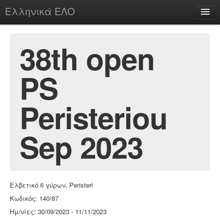
Ελληνικά ΕΛΟ
Περί
38th open
PS
chesstu.be @ discord
Login
Peristeriou
Sep 2023
Ελβετικό 6 γύρων, Peristeri
Κωδικός: 140/87
Ημ/νίες: 30/09/2023 - 11/11/2023