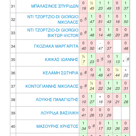
0
½
1
1
0
1
31
ΜΠΑΛΑΣΙΝΟΣ ΣΠΥΡΙΔΩΝ
19
45
23
49
15
37
1
0
1
0
1
ΝΤΙ ΤΖΟΡΤΖΙΟ-DI GIORGIO
5
32
0
47
51
43
16
50
ΝΙΚΟΛΑΟΣ
1
0
1
0
0
ΝΤΙ ΤΖΟΡΤΖΙΟ-DI GIORGIO
6
33
0
48
14
46
20
26
ΒΙΚΤΩΡ-VICTOR
0
0
-
0
0
34
ΓΚΟΖΙΑΚΑ ΜΑΡΓΑΡΙΤΑ
40
50
47
37
48
½
1
0
1
5
8
35
ΚΑΪΚΑΣ ΙΩΑΝΝΗΣ
0
+
7
23
15
13
0
1
0
½
+
8
36
ΚΕΛΑΜΗ ΣΩΤΗΡΙΑ
0
16
48
47
44
22
½
0
1
1
0
9
37
ΚΟΝΤΟΓΙΑΝΝΗΣ ΝΙΚΟΛΑΟΣ
0
24
22
34
23
31
0
1
+
0
0
1
38
ΛΟΥΚΗΣ ΠΑΝΑΓΙΩΤΗΣ
10
27
16
19
21
28
0
0
0
0
39
ΛΟΥΡΙΔΑ ΒΑΣΙΛΙΚΗ
41
26
13
29
1
0
1
1
0
6
40
ΜΑΣΟΥΡΗΣ ΧΡΗΣΤΟΣ
0
34
17
53
26
20