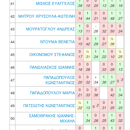
1
0
0
1
1
1
41
ΜΙΣΘΟΣ ΕΥΑΓΓΕΛΟΣ
39
10
20
13
28
16
0
1
0
0
1
1
42
ΜΗΤΡΟΥ ΧΡΥΣΟΥΛΑ-ΦΩΤΕΙΝΗ
14
44
21
16
48
27
1
0
-
0
0
0
43
ΜΟΥΡΑΤΟΓΛΟΥ ΑΝΔΡΕΑΣ
13
11
26
32
50
24
0
0
1
0
½
44
ΝΤΟΥΝΙΑ ΒΕΝΕΤΙΑ
15
42
29
27
36
0
½
1
1
0
½
45
ΟΙΚΟΝΟΜΟΥ ΣΤΕΦΑΝΟΣ
17
31
24
22
10
25
0
0
0
0
1
46
ΠΑΝΩΛΙΑΣΚΟΣ ΙΩΑΝΝΗΣ
18
28
33
29
13
0
0
+
1
1
ΠΑΠΑΔΟΠΟΥΛΟΣ
3
47
0
20
32
34
36
27
ΚΩΝΣΤΑΝΤΙΝΟΣ
0
0
0
0
1
48
ΠΑΠΑΔΟΠΟΥΛΟΥ ΜΑΡΙΑ
21
33
36
42
34
½
1
0
0
1
2
49
ΠΑΤΣΙΩΤΗΣ ΚΩΝΣΤΑΝΤΙΝΟΣ
0
22
13
31
25
23
1
0
0
1
0
ΣΑΜΟΘΡΑΚΗΣ ΙΩΑΝΝΗΣ-
50
34
28
25
43
32
ΜΙΧΑΗΛ
0
1
0
1
0