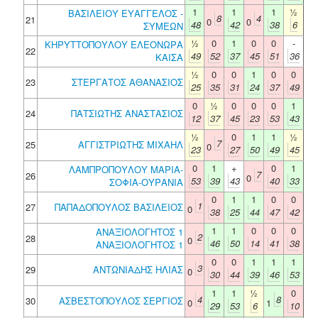
1
1
1
½
ΒΑΣΙΛΕΙΟΥ ΕΥΑΓΓΕΛΟΣ -
8
4
21
0
0
48
42
38
6
ΣΥΜΕΩΝ
½
0
1
0
0
-
ΚΗΡΥΤΤΟΠΟΥΛΟΥ ΕΛΕΟΝΩΡΑ
22
49
52
37
45
51
36
ΚΑΙΣΑ
½
0
0
1
0
0
23
ΣΤΕΡΓΑΤΟΣ ΑΘΑΝΑΣΙΟΣ
25
35
31
24
37
49
0
½
0
0
0
1
24
ΠΑΤΣΙΩΤΗΣ ΑΝΑΣΤΑΣΙΟΣ
12
37
45
23
53
43
½
0
1
1
½
7
25
ΑΓΓΙΣΤΡΙΩΤΗΣ ΜΙΧΑΗΛ
0
23
27
50
49
45
0
1
+
0
1
ΛΑΜΠΡΟΠΟΥΛΟΥ ΜΑΡΙΑ-
7
26
0
53
39
43
40
33
ΣΟΦΙΑ-ΟΥΡΑΝΙΑ
0
1
1
0
0
1
27
ΠΑΠΑΔΟΠΟΥΛΟΣ ΒΑΣΙΛΕΙΟΣ
0
38
25
44
47
42
1
1
0
0
0
ΑΝΑΞΙΟΛΟΓΗΤΟΣ 1
2
28
0
46
50
14
41
38
ΑΝΑΞΙΟΛΟΓΗΤΟΣ 1
0
0
1
1
1
3
29
ΑΝΤΩΝΙΑΔΗΣ ΗΛΙΑΣ
0
30
44
39
46
53
1
1
½
0
4
8
30
ΑΣΒΕΣΤΟΠΟΥΛΟΣ ΣΕΡΓΙΟΣ
0
1
29
53
6
10