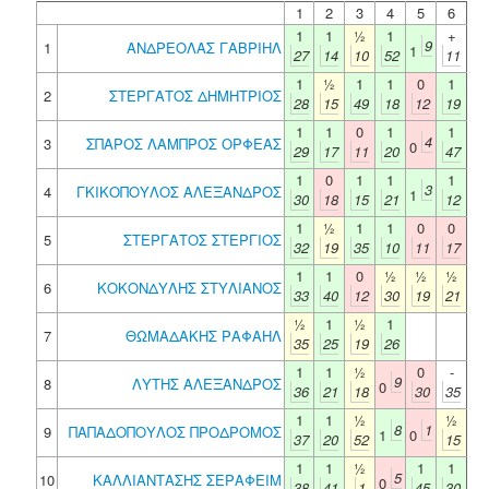
1
2
3
4
5
6
1
1
½
1
+
9
1
ΑΝΔΡΕΟΛΑΣ ΓΑΒΡΙΗΛ
1
27
14
10
52
11
1
½
1
1
0
1
2
ΣΤΕΡΓΑΤΟΣ ΔΗΜΗΤΡΙΟΣ
28
15
49
18
12
19
1
1
0
1
1
4
3
ΣΠΑΡΟΣ ΛΑΜΠΡΟΣ ΟΡΦΕΑΣ
0
29
17
11
20
47
1
0
1
1
1
3
4
ΓΚΙΚΟΠΟΥΛΟΣ ΑΛΕΞΑΝΔΡΟΣ
1
30
18
15
21
12
1
½
1
1
0
0
5
ΣΤΕΡΓΑΤΟΣ ΣΤΕΡΓΙΟΣ
32
19
35
10
11
17
1
1
0
½
½
½
6
ΚΟΚΟΝΔΥΛΗΣ ΣΤΥΛΙΑΝΟΣ
33
40
12
30
19
21
½
1
½
1
7
ΘΩΜΑΔΑΚΗΣ ΡΑΦΑΗΛ
35
25
19
26
1
1
½
0
-
9
8
ΛΥΤΗΣ ΑΛΕΞΑΝΔΡΟΣ
0
36
21
18
30
35
1
1
½
½
8
1
9
ΠΑΠΑΔΟΠΟΥΛΟΣ ΠΡΟΔΡΟΜΟΣ
1
0
37
20
52
15
1
1
½
1
1
5
10
ΚΑΛΛΙΑΝΤΑΣΗΣ ΣΕΡΑΦΕΙΜ
0
38
41
1
45
30