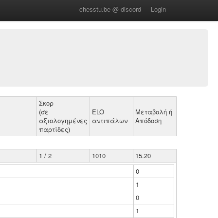
chesstu.be @ discord
Login
Σκορ
(σε
ELO
Μεταβολή ή
αξιολογημένες
αντιπάλων
Απόδοση
παρτίδες)
1 / 2
1010
15.20
0
1
0
1