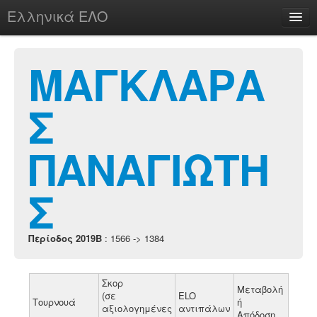
Ελληνικά ΕΛΟ
Περί
ΜΑΓΚΛΑΡΑ
Σ
chesstu.be @ discord
Login
ΠΑΝΑΓΙΩΤΗ
Σ
Περίοδος 2019B
: 1566 -> 1384
Σκορ
Μεταβολή
(σε
ELO
Τουρνουά
ή
αξιολογημένες
αντιπάλων
Απόδοση