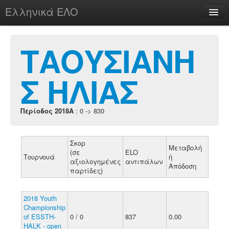
Ελληνικά ΕΛΟ
Περί
ΤΑΟΥΣΙΑΝΗ
Σ ΗΛΙΑΣ
chesstu.be @ discord
Login
Περίοδος 2018A
: 0 -> 830
Σκορ
Μεταβολή
(σε
ELO
Τουρνουά
ή
αξιολογημένες
αντιπάλων
Απόδοση
παρτίδες)
2018 Youth
Championship
of ESSTH-
0 / 0
837
0.00
HALK - open