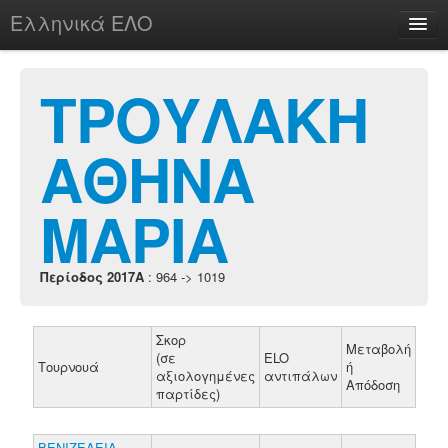
Ελληνικά ΕΛΟ
Περί
ΤΡΟΥΛΑΚΗ
ΑΘΗΝΑ
chesstu.be @ discord
Login
ΜΑΡΙΑ
Περίοδος 2017A
: 964 -> 1019
Σκορ
Μεταβολή
(σε
ELO
Τουρνουά
ή
αξιολογημένες
αντιπάλων
Απόδοση
παρτίδες)
ΒΕΝΙΖΕΛΕΙΑ