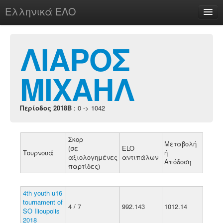
Ελληνικά ΕΛΟ
Περί
ΛΙΑΡΟΣ
ΜΙΧΑΗΛ
chesstu.be @ discord
Login
Περίοδος 2018B
: 0 -> 1042
Σκορ
Μεταβολή
(σε
ELO
Τουρνουά
ή
αξιολογημένες
αντιπάλων
Απόδοση
παρτίδες)
4th youth u16
tournament of
4 / 7
992.143
1012.14
SO Ilioupolis
2018