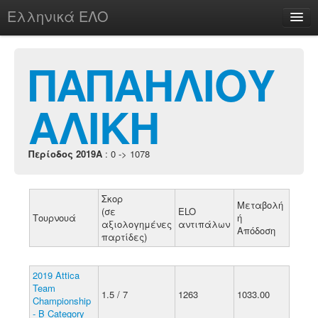
Ελληνικά ΕΛΟ
Περί
ΠΑΠΑΗΛΙΟΥ
ΑΛΙΚΗ
chesstu.be @ discord
Login
Περίοδος 2019A
: 0 -> 1078
Σκορ
Μεταβολή
(σε
ELO
Τουρνουά
ή
αξιολογημένες
αντιπάλων
Απόδοση
παρτίδες)
2019 Attica
Team
1.5 / 7
1263
1033.00
Championship
- B Category