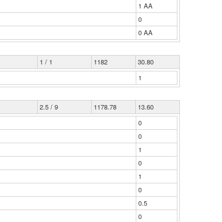
1 ΑΑ
0
0 ΑΑ
1 / 1
1182
30.80
1
2.5 / 9
1178.78
13.60
0
0
1
0
1
0
0.5
0