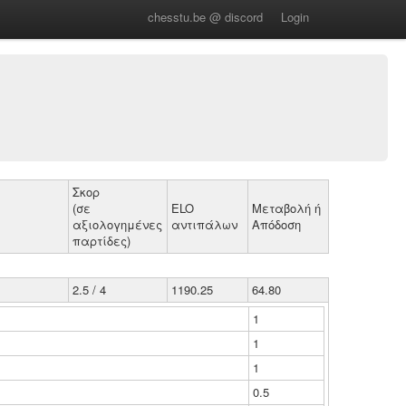
chesstu.be @ discord
Login
Σκορ
(σε
ELO
Μεταβολή ή
αξιολογημένες
αντιπάλων
Απόδοση
παρτίδες)
2.5 / 4
1190.25
64.80
1
1
1
0.5