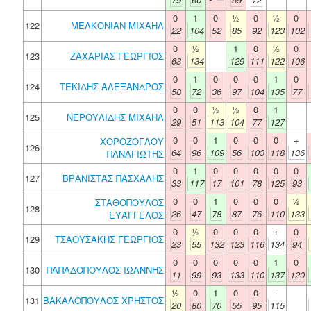
0
1
0
½
0
½
0
122
ΜΕΛΚΟΝΙΑΝ ΜΙΧΑΗΛ
22
104
52
85
92
123
102
0
½
1
0
½
0
123
ΖΑΧΑΡΙΑΣ ΓΕΩΡΓΙΟΣ
63
134
129
111
122
106
0
1
0
0
0
1
0
124
ΤΕΚΙΔΗΣ ΑΛΕΞΑΝΔΡΟΣ
58
72
36
97
104
135
77
0
0
½
½
0
1
125
ΝΕΡΟΥΛΙΔΗΣ ΜΙΧΑΗΛ
29
51
113
104
77
127
0
0
1
0
0
0
+
ΧΟΡΟΖΟΓΛΟΥ
126
64
96
109
56
103
118
136
ΠΑΝΑΓΙΩΤΗΣ
0
1
0
0
0
0
0
127
ΒΡΑΝΙΣΤΑΣ ΠΑΣΧΑΛΗΣ
33
117
17
101
78
125
93
0
0
1
0
0
0
½
ΣΤΑΘΟΠΟΥΛΟΣ
128
26
47
78
87
76
110
133
ΕΥΑΓΓΕΛΟΣ
0
½
0
0
0
+
0
129
ΤΣΑΟΥΣΑΚΗΣ ΓΕΩΡΓΙΟΣ
23
55
132
123
116
134
94
0
0
0
0
0
1
0
130
ΠΑΠΑΔΟΠΟΥΛΟΣ ΙΩΑΝΝΗΣ
11
99
93
133
110
137
120
½
0
1
0
0
-
131
ΒΑΚΑΛΟΠΟΥΛΟΣ ΧΡΗΣΤΟΣ
20
80
70
55
95
115