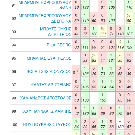
0
1
0
1
1
ΜΠΑΡΜΠΑΓΕΩΡΓΟΠΟΥΛΟΥ
91
16
133
61
105
116
ΦΑΝΗ
0
1
0
0
1
½
ΜΠΑΡΜΠΑΓΕΩΡΓΟΠΟΥΛΟΥ
92
39
110
60
53
122
90
ΔΕΣΠΟΙΝΑ
0
0
1
½
0
0
1
ΜΠΟΥΤΣΙΟΥΚΗΣ
93
41
75
130
111
71
113
127
ΔΗΜΗΤΡΙΟΣ
0
1
0
0
0
½
1
94
PILA GEORG
83
111
69
51
107
119
129
0
½
0
1
½
0
95
ΜΠΑΜΠΑΣ ΕΥΑΓΓΕΛΟΣ
33
82
11
131
35
62
1
0
1
1
0
0
3
96
ΒΟΓΛΙΤΣΗΣ ΔΙΟΝΥΣΙΟΣ
0
126
29
73
83
58
39
0
1
0
1
1
0
0
97
ΨΑΛΤΗΣ ΑΡΙΣΤΕΙΔΗΣ
57
106
83
124
64
12
46
0
1
1
0
0
98
ΧΑΛΙΑΝΔΡΟΣ ΑΠΟΣΤΟΛΟΣ
43
136
135
63
60
0
1
1
0
0
1
0
99
ΠΑΧΥΓΙΑΝΝΑΚΗΣ ΛΑΜΠΗΣ
42
130
68
39
36
75
84
1
0
0
1
0
+
0
100
ΒΟΥΓΙΟΥΚΛΗΣ ΣΤΑΥΡΟΣ
84
20
65
77
68
132
67
½
0
½
1
0
1
0