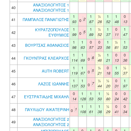
ΑΝΑΞΙΟΛΟΓΗΤΟΣ 1
40
ΑΝΑΞΙΟΛΟΓΗΤΟΣ 1
1
1
½
1
1
0
2
41
ΠΑΜΠΑΛΟΣ ΠΑΝΑΓΙΩΤΗΣ
0
93
87
28
52
48
13
1
1
½
1
0
1
ΚΥΡΑΤΖΟΠΟΥΛΟΣ
5
42
0
99
89
52
37
11
47
ΕΥΘΥΜΙΟΣ
1
1
0
0
1
½
1
43
ΒΟΥΡΤΣΑΣ ΑΘΑΝΑΣΙΟΣ
98
63
57
23
56
81
53
1
1
½
1
0
0
8
44
ΓΚΟΥΝΤΡΑΣ ΚΛΕΑΡΧΟΣ
0
114
69
46
21
13
36
1
1
½
0
1
½
5
45
AUTH ROBERT
0
119
67
21
18
55
37
1
1
½
½
0
1
7
46
ΛΑΖΟΣ ΙΩΑΝΝΗΣ
0
137
53
44
20
31
97
0
1
1
1
½
0
0
47
ΕΥΣΤΡΑΤΙΑΔΗΣ ΜΙΧΑΗΛ
14
128
53
50
80
24
42
1
1
1
½
0
0
1
48
ΠΑΥΛΙΔΟΥ ΑΙΚΑΤΕΡΙΝΗ
0
108
61
38
29
41
34
ΑΝΑΞΙΟΛΟΓΗΤΟΣ 2
49
ΑΝΑΞΙΟΛΟΓΗΤΟΣ 2
1
0
1
0
1
0
1