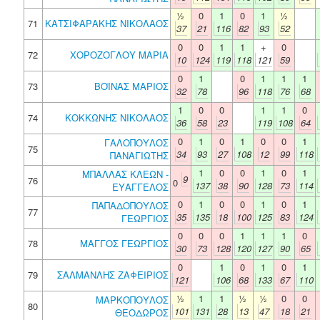
½
0
1
0
1
½
71
ΚΑΤΣΙΦΑΡΑΚΗΣ ΝΙΚΟΛΑΟΣ
37
21
116
82
93
52
0
0
1
1
+
0
72
ΧΟΡΟΖΟΓΛΟΥ ΜΑΡΙΑ
10
124
119
118
121
59
0
1
0
1
1
1
73
ΒΟΪΝΑΣ ΜΑΡΙΟΣ
32
78
96
118
76
68
1
0
0
1
1
0
74
ΚΟΚΚΩΝΗΣ ΝΙΚΟΛΑΟΣ
36
58
23
119
108
64
0
1
0
1
0
0
1
ΓΑΛΟΠΟΥΛΟΣ
75
34
93
27
108
12
99
118
ΠΑΝΑΓΙΩΤΗΣ
1
0
0
1
0
1
ΜΠΑΛΛΑΣ ΚΛΕΩΝ -
9
76
0
137
38
90
128
73
114
ΕΥΑΓΓΕΛΟΣ
0
1
0
0
1
0
1
ΠΑΠΑΔΟΠΟΥΛΟΣ
77
35
135
18
100
125
83
124
ΓΕΩΡΓΙΟΣ
0
0
0
1
1
1
0
78
ΜΑΓΓΟΣ ΓΕΩΡΓΙΟΣ
30
73
128
120
127
90
65
0
1
0
1
0
1
79
ΣΑΛΜΑΝΛΗΣ ΖΑΦΕΙΡΙΟΣ
121
106
68
133
67
110
½
1
1
½
½
0
0
ΜΑΡΚΟΠΟΥΛΟΣ
80
101
131
28
13
47
18
21
ΘΕΟΔΩΡΟΣ