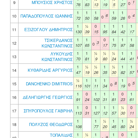
1
9
ΜΠΟΥΣΙΟΣ ΧΡΗΣΤΟΣ
0
76
83
13
19
5
27
1
1
1
1
1
6
4
10
ΠΑΠΑΔΟΠΟΥΛΟΣ ΙΩΑΝΝΗΣ
0
0
72
50
58
59
26
1
½
0
1
1
1
1
11
ΕΞΙΖΟΓΛΟΥ ΔΗΜΗΤΡΙΟΣ
130
39
15
95
84
42
17
1
1
0
1
1
1
ΤΣΙΚΕΡΔΑΝΟΣ
3
12
0
107
65
17
75
97
58
ΚΩΝΣΤΑΝΤΙΝΟΣ
1
1
½
½
½
1
1
ΛΥΚΟΥΔΗΣ
13
70
81
9
80
24
44
41
ΚΩΝΣΤΑΝΤΙΝΟΣ
1
½
½
1
½
1
1
14
ΚΥΘΑΡΙΔΗΣ ΑΡΓΥΡΙΟΣ
47
19
26
35
30
82
57
½
1
1
1
1
8
5
15
DANCHENKO DIMITRIOS
0
0
116
101
11
34
19
1
0
1
1
1
0
1
16
ΔΕΛΗΓΙΩΡΓΗΣ ΓΕΩΡΓΙΟΣ
91
24
102
31
81
23
61
1
0
1
1
1
½
0
17
ΣΠΥΡΟΠΟΥΛΟΣ ΓΑΒΡΙΗΛ
113
31
127
12
57
30
11
1
1
½
1
1
½
18
ΠΟΛΥΖΟΣ ΘΕΟΔΩΡΟΣ
108
77
20
45
80
24
1
½
1
1
0
1
ΤΟΠΑΛΙΔΗΣ
9
19