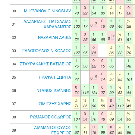
1
0
1
1
½
½
0
30
MILOVANOVIC NINOSLAV
78
22
54
83
14
17
26
1
1
0
1
1
½
ΛΑΖΑΡΙΔΗΣ - ΠΑΤΣΑΛΙΑΣ
2
31
0
103
17
16
69
46
28
ΧΑΡΑΛΑΜΠΟΣ
1
0
1
1
½
1
7
32
ΝΑΖΑΡΙΑΝ ΔΑΒΙΔ
0
73
25
86
65
51
81
1
1
0
½
1
½
33
ΓΑΛΟΠΟΥΛΟΣ ΝΙΚΟΛΑΟΣ
127
95
25
86
88
70
1
1
0
0
1
1
34
ΣΤΑΥΡΑΚΑΚΗΣ ΒΑΣΙΛΕΙΟΣ
75
38
22
15
65
48
1
0
½
½
1
6
35
ΓΡΑΨΑ ΓΕΩΡΓΙΑ
0
77
14
54
95
101
0
1
1
0
1
½
1
36
ΝΤΑΝΟΣ ΙΩΑΝΝΗΣ
74
116
124
27
99
53
44
½
½
1
½
0
1
½
37
ΣΙΜΙΤΖΗΣ ΧΑΡΗΣ
71
86
90
58
42
112
45
1
0
1
0
½
1
½
38
ΡΩΜΑΝΟΣ ΘΟΔΩΡΟΣ
134
34
76
48
89
54
63
1
½
0
1
0
½
1
ΔΙΑΜΑΝΤΟΠΟΥΛΟΣ
39
92
11
19
99
82
89
96
ΓΕΩΡΓΙΟΣ