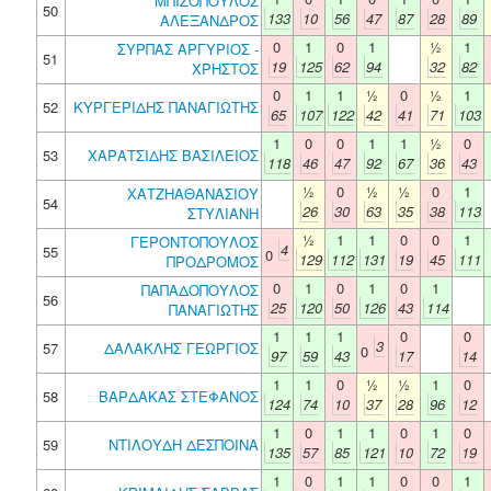
ΜΠΙΖΟΠΟΥΛΟΣ
50
133
10
56
47
87
28
89
ΑΛΕΞΑΝΔΡΟΣ
0
1
0
1
½
1
ΣΥΡΠΑΣ ΑΡΓΥΡΙΟΣ -
51
19
125
62
94
32
82
ΧΡΗΣΤΟΣ
0
1
1
½
0
½
1
52
ΚΥΡΓΕΡΙΔΗΣ ΠΑΝΑΓΙΩΤΗΣ
65
107
122
42
41
71
103
1
0
0
1
1
½
0
53
ΧΑΡΑΤΣΙΔΗΣ ΒΑΣΙΛΕΙΟΣ
118
46
47
92
67
36
43
½
0
½
½
0
1
ΧΑΤΖΗΑΘΑΝΑΣΙΟΥ
54
26
30
63
35
38
113
ΣΤΥΛΙΑΝΗ
½
1
1
0
0
1
ΓΕΡΟΝΤΟΠΟΥΛΟΣ
4
55
0
129
112
131
19
45
111
ΠΡΟΔΡΟΜΟΣ
0
1
0
1
0
1
ΠΑΠΑΔΟΠΟΥΛΟΣ
56
25
120
50
126
43
114
ΠΑΝΑΓΙΩΤΗΣ
1
1
1
0
0
3
57
ΔΑΛΑΚΛΗΣ ΓΕΩΡΓΙΟΣ
0
97
59
43
17
14
1
1
0
½
½
1
0
58
ΒΑΡΔΑΚΑΣ ΣΤΕΦΑΝΟΣ
124
74
10
37
28
96
12
1
0
1
1
0
1
0
59
ΝΤΙΛΟΥΔΗ ΔΕΣΠΟΙΝΑ
135
57
85
121
10
72
19
1
0
1
1
0
0
1