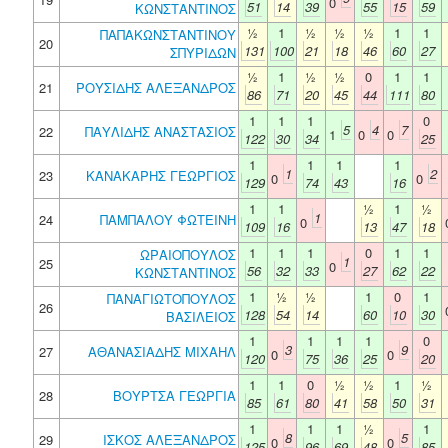
0
51
14
39
55
15
59
ΚΩΝΣΤΑΝΤΙΝΟΣ
½
1
½
½
½
1
1
ΠΑΠΑΚΩΝΣΤΑΝΤΙΝΟΥ
20
131
100
21
18
46
60
27
ΣΠΥΡΙΔΩΝ
½
1
½
½
0
1
1
21
ΡΟΥΣΙΔΗΣ ΑΛΕΞΑΝΔΡΟΣ
86
71
20
45
44
111
80
1
1
1
0
5
4
7
22
ΠΑΥΛΙΔΗΣ ΑΝΑΣΤΑΣΙΟΣ
1
0
0
122
30
34
25
1
1
1
1
1
2
23
ΚΑΝΑΚΑΡΗΣ ΓΕΩΡΓΙΟΣ
0
0
129
74
43
16
1
1
½
1
½
1
24
ΠΑΜΠΑΛΟΥ ΦΩΤΕΙΝΗ
0
109
16
13
47
18
1
1
1
0
1
1
ΩΡΑΙΟΠΟΥΛΟΣ
1
25
0
56
32
33
27
62
22
ΚΩΝΣΤΑΝΤΙΝΟΣ
1
½
½
1
0
1
ΠΑΝΑΓΙΩΤΟΠΟΥΛΟΣ
26
128
54
14
60
10
30
ΒΑΣΙΛΕΙΟΣ
1
1
1
1
0
3
9
27
ΑΘΑΝΑΣΙΑΔΗΣ ΜΙΧΑΗΛ
0
0
120
75
36
25
20
1
1
0
½
½
1
½
28
ΒΟΥΡΤΣΑ ΓΕΩΡΓΙΑ
85
61
80
41
58
50
31
1
1
1
½
1
8
5
29
ΙΣΚΟΣ ΑΛΕΞΑΝΔΡΟΣ
0
0
125
96
69
48
85