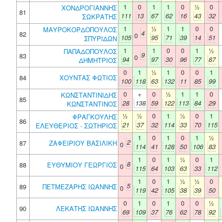
1
0
1
1
0
½
0
ΧΟΝΔΡΟΓΙΑΝΝΗΣ
81
111
13
67
62
16
43
32
ΣΩΚΡΑΤΗΣ
1
½
1
1
0
0
ΜΑΥΡΟΚΟΡΔΟΠΟΥΛΟΣ
4
82
0
105
95
71
39
14
51
ΣΠΥΡΙΔΩΝ
1
1
0
0
1
½
ΠΑΠΑΔΟΠΟΥΛΟΣ
9
83
0
94
97
30
96
77
87
ΔΗΜΗΤΡΙΟΣ
0
1
½
1
0
0
1
84
ΧΟΥΝΤΑΣ ΦΩΤΙΟΣ
100
118
63
132
11
85
99
0
+
0
½
1
1
0
ΚΩΝΣΤΑΝΤΙΝΙΔΗΣ
85
28
138
59
122
113
84
29
ΚΩΝΣΤΑΝΤΙΝΟΣ
½
½
0
1
½
0
1
ΦΡΑΓΚΟΥΛΗΣ
86
21
37
32
114
33
70
115
ΕΛΕΥΘΕΡΙΟΣ - ΣΩΤΗΡΙΟΣ
1
0
1
0
1
½
2
87
ΖΑΦΕΙΡΙΟΥ ΒΑΣΙΛΙΚΗ
0
114
41
128
50
106
83
1
0
1
½
0
1
8
88
ΕΥΘΥΜΙΟΥ ΓΕΩΡΓΙΟΣ
0
115
64
103
63
33
112
1
0
1
½
½
0
5
89
ΠΕΤΜΕΖΑΡΗΣ ΙΩΑΝΝΗΣ
0
119
42
105
38
39
50
0
1
0
1
0
0
½
90
ΛΕΚΑΤΗΣ ΙΩΑΝΝΗΣ
69
109
37
76
62
78
92