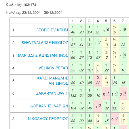
Κωδικός: 103/174
Ημ/νίες: 23/12/2004 - 30/12/2004
1
2
3
4
5
6
7
1
1
1
1
½
6
9
1
GEORGIEV KRUM
1
1
48
23
24
25
3
1
1
1
½
½
1
7
2
SHAVTVALADZE NIKOLOZ
1
87
41
31
3
4
23
1
1
1
1
½
½
6
3
ΜΑΡΚΙΔΗΣ ΚΩΝΣΤΑΝΤΙΝΟΣ
1
96
27
12
57
2
1
1
1
1
½
1
½
1
4
VELIKOV PETAR
55
82
121
8
22
2
10
1
1
1
0
½
1
1
ΧΑΤΖΗΜΑΝΩΛΗΣ
5
89
42
45
22
9
29
15
ΑΝΤΩΝΙΟΣ
1
1
1
1
1
8
3
6
ZAKARYAN DAVIT
0
1
0
132
64
35
10
1
1
1
1
1
½
2
7
ΔΟΡΦΑΝΗΣ ΙΛΑΡΙΩΝ
0
104
62
46
32
22
8
1
1
1
½
1
½
6
8
ΝΙΚΟΛΑΟΥ ΓΕΩΡΓΙΟΣ
0
88
29
44
4
15
7
1
1
½
1
½
1