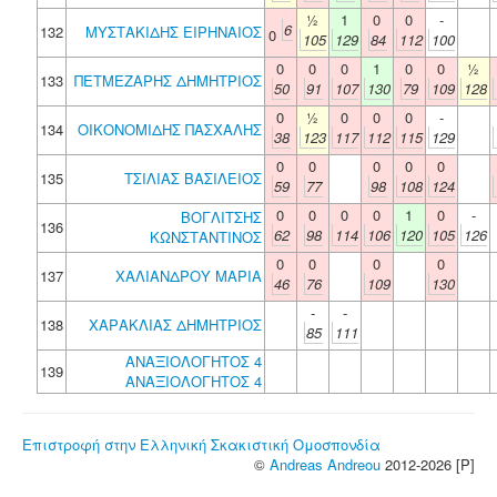
½
1
0
0
-
6
132
ΜΥΣΤΑΚΙΔΗΣ ΕΙΡΗΝΑΙΟΣ
0
105
129
84
112
100
0
0
0
1
0
0
½
133
ΠΕΤΜΕΖΑΡΗΣ ΔΗΜΗΤΡΙΟΣ
50
91
107
130
79
109
128
0
½
0
0
0
-
134
ΟΙΚΟΝΟΜΙΔΗΣ ΠΑΣΧΑΛΗΣ
38
123
117
112
115
129
0
0
0
0
0
135
ΤΣΙΛΙΑΣ ΒΑΣΙΛΕΙΟΣ
59
77
98
108
124
0
0
0
0
1
0
-
ΒΟΓΛΙΤΣΗΣ
136
62
98
114
106
120
105
126
ΚΩΝΣΤΑΝΤΙΝΟΣ
0
0
0
0
137
ΧΑΛΙΑΝΔΡΟΥ ΜΑΡΙΑ
46
76
109
130
-
-
138
ΧΑΡΑΚΛΙΑΣ ΔΗΜΗΤΡΙΟΣ
85
111
ΑΝΑΞΙΟΛΟΓΗΤΟΣ 4
139
ΑΝΑΞΙΟΛΟΓΗΤΟΣ 4
Επιστροφή στην Ελληνική Σκακιστική Ομοσπονδία
©
Andreas Andreou
2012-2026 [P]