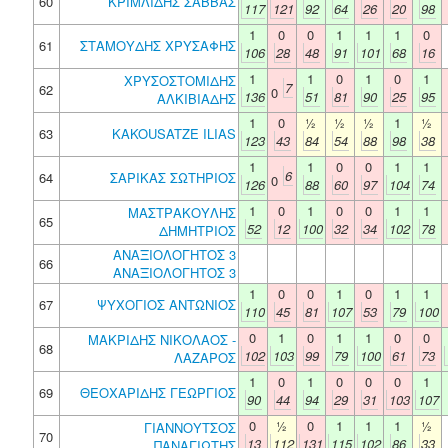
60
ΚΡΙΜΛΙΔΗΣ ΣΑΒΒΑΣ
117
121
92
64
26
20
98
1
0
0
1
1
1
0
61
ΣΤΑΜΟΥΔΗΣ ΧΡΥΣΑΦΗΣ
106
28
48
91
101
68
16
1
1
0
1
0
1
ΧΡΥΣΟΣΤΟΜΙΔΗΣ
7
62
0
136
51
81
90
25
95
ΑΛΚΙΒΙΑΔΗΣ
1
0
½
½
½
1
½
63
KAKOUSATZE ILIAS
123
43
84
54
88
98
38
1
1
0
0
1
1
6
64
ΣΑΡΙΚΑΣ ΣΩΤΗΡΙΟΣ
0
126
88
60
97
104
74
1
0
1
0
0
1
1
ΜΑΣΤΡΑΚΟΥΛΗΣ
65
52
12
100
32
34
102
78
ΔΗΜΗΤΡΙΟΣ
ΑΝΑΞΙΟΛΟΓΗΤΟΣ 3
66
ΑΝΑΞΙΟΛΟΓΗΤΟΣ 3
1
0
0
1
0
1
1
67
ΨΥΧΟΓΙΟΣ ΑΝΤΩΝΙΟΣ
110
45
81
107
53
79
100
0
1
0
1
1
0
0
ΜΑΚΡΙΔΗΣ ΝΙΚΟΛΑΟΣ -
68
102
103
99
79
100
61
73
ΛΑΖΑΡΟΣ
1
0
1
0
0
0
1
69
ΘΕΟΧΑΡΙΔΗΣ ΓΕΩΡΓΙΟΣ
90
44
94
29
31
103
107
0
½
0
1
1
1
½
ΓΙΑΝΝΟΥΤΣΟΣ
70
13
112
131
115
102
86
33
ΠΑΝΑΓΙΩΤΗΣ