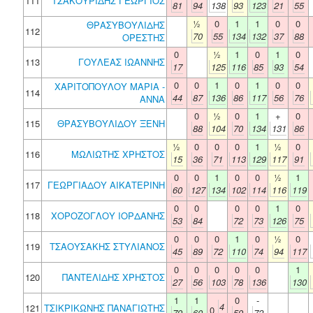
111
ΤΣΑΚΟΥΡΙΔΗΣ ΓΕΩΡΓΙΟΣ
81
94
138
93
123
21
55
½
0
1
1
0
0
ΘΡΑΣΥΒΟΥΛΙΔΗΣ
112
70
55
134
132
37
88
ΟΡΕΣΤΗΣ
0
½
1
0
1
0
113
ΓΟΥΛΕΑΣ ΙΩΑΝΝΗΣ
17
125
116
85
93
54
0
0
1
0
1
0
0
ΧΑΡΙΤΟΠΟΥΛΟΥ ΜΑΡΙΑ -
114
44
87
136
86
117
56
76
ΑΝΝΑ
0
½
0
1
+
0
115
ΘΡΑΣΥΒΟΥΛΙΔΟΥ ΞΕΝΗ
88
104
70
134
131
86
½
0
0
0
1
½
0
116
ΜΩΛΙΩΤΗΣ ΧΡΗΣΤΟΣ
15
36
71
113
129
117
91
0
0
1
0
0
½
1
117
ΓΕΩΡΓΙΑΔΟΥ ΑΙΚΑΤΕΡΙΝΗ
60
127
134
102
114
116
119
0
0
0
0
1
0
118
ΧΟΡΟΖΟΓΛΟΥ ΙΟΡΔΑΝΗΣ
53
84
72
73
126
75
0
0
0
1
0
½
0
119
ΤΣΑΟΥΣΑΚΗΣ ΣΤΥΛΙΑΝΟΣ
45
89
72
110
74
94
117
0
0
0
0
0
1
120
ΠΑΝΤΕΛΙΔΗΣ ΧΡΗΣΤΟΣ
27
56
103
78
136
130
1
1
0
-
4
121
ΤΣΙΚΡΙΚΩΝΗΣ ΠΑΝΑΓΙΩΤΗΣ
0
79
60
59
72