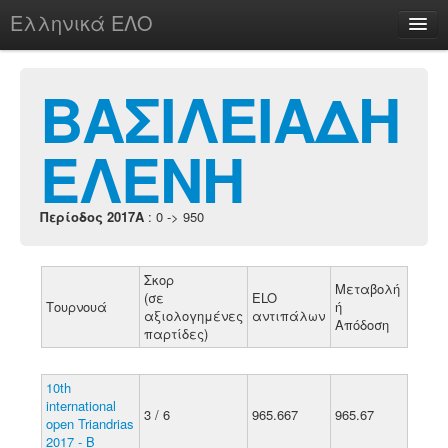
Ελληνικά ΕΛΟ
Περί
ΒΑΣΙΛΕΙΑΔΗ
ΕΛΕΝΗ
chesstu.be @ discord
Login
Περίοδος 2017A
: 0 -> 950
Σκορ
Μεταβολή
(σε
ELO
Τουρνουά
ή
αξιολογημένες
αντιπάλων
Απόδοση
παρτίδες)
10th
international
3 / 6
965.667
965.67
open Triandrias
2017 - B