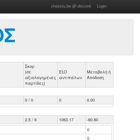
chesstu.be @ discord
Login
ΟΣ
Σκορ
(σε
ELO
Μεταβολή ή
αξιολογημένες
αντιπάλων
Απόδοση
παρτίδες)
0 / 0
0
0.00
2.5 / 6
1063.17
-60.80
0
0