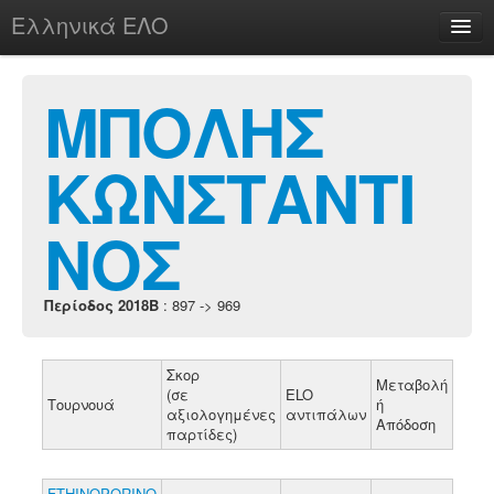
Ελληνικά ΕΛΟ
Περί
ΜΠΟΛΗΣ
ΚΩΝΣΤΑΝΤΙ
chesstu.be @ discord
Login
ΝΟΣ
Περίοδος 2018B
: 897 -> 969
Σκορ
Μεταβολή
(σε
ELO
Τουρνουά
ή
αξιολογημένες
αντιπάλων
Απόδοση
παρτίδες)
FTHINOPORINO