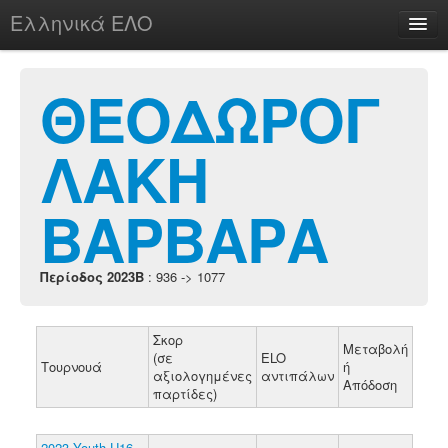
Ελληνικά ΕΛΟ
Περί
ΘΕΟΔΩΡΟΓ
ΛΑΚΗ
chesstu.be @ discord
Login
ΒΑΡΒΑΡΑ
Περίοδος 2023B
: 936 -> 1077
Σκορ
Μεταβολή
(σε
ELO
Τουρνουά
ή
αξιολογημένες
αντιπάλων
Απόδοση
παρτίδες)
2023 Youth U16