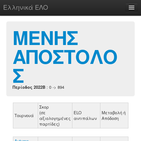
Ελληνικά ΕΛΟ
Περί
ΜΕΝΗΣ
ΑΠΟΣΤΟΛΟ
chesstu.be @ discord
Login
Σ
Περίοδος 2022B
: 0 -> 894
Σκορ
(σε
ELO
Μεταβολή ή
Τουρνουά
αξιολογημένες
αντιπάλων
Απόδοση
παρτίδες)
Autumn