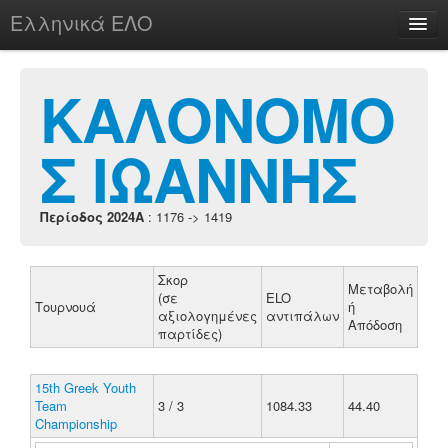
Ελληνικά ΕΛΟ
Περί
ΚΑΛΟΝΟΜΟ
Σ ΙΩΑΝΝΗΣ
chesstu.be @ discord
Login
Περίοδος 2024A
: 1176 -> 1419
Σκορ
Μεταβολή
(σε
ELO
Τουρνουά
ή
αξιολογημένες
αντιπάλων
Απόδοση
παρτίδες)
15th Greek Youth
Team
3 / 3
1084.33
44.40
Championship