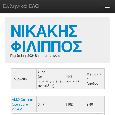
Ελληνικά ΕΛΟ
Περί
ΝΙΚΑΚΗΣ
ΦΙΛΙΠΠΟΣ
chesstu.be @ discord
Login
Περίοδος 2024B
: 1103 -> 1278
Σκορ
Μεταβολή
(σε
ELO
Τουρνουά
ή
αξιολογημένες
αντιπάλων
Απόδοση
παρτίδες)
AMO Galaxias
Open June
3 / 7
1162
2.40
2024 A