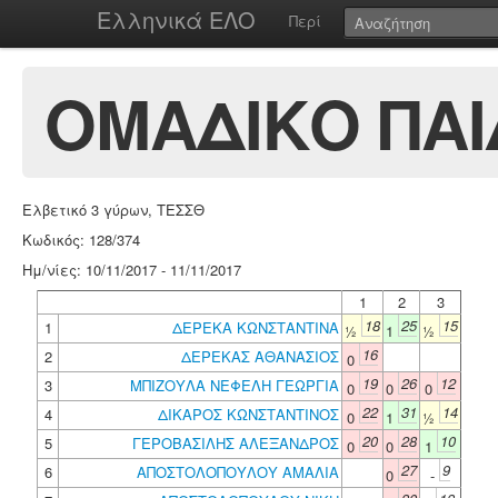
Ελληνικά ΕΛΟ
Περί
ΟΜΑΔΙΚΟ ΠΑΙΔ
Ελβετικό 3 γύρων, ΤΕΣΣΘ
Κωδικός: 128/374
Ημ/νίες: 10/11/2017 - 11/11/2017
1
2
3
18
25
15
1
ΔΕΡΕΚΑ ΚΩΝΣΤΑΝΤΙΝΑ
½
1
½
16
2
ΔΕΡΕΚΑΣ ΑΘΑΝΑΣΙΟΣ
0
19
26
12
3
ΜΠΙΖΟΥΛΑ ΝΕΦΕΛΗ ΓΕΩΡΓΙΑ
0
0
0
22
31
14
4
ΔΙΚΑΡΟΣ ΚΩΝΣΤΑΝΤΙΝΟΣ
0
1
½
20
28
10
5
ΓΕΡΟΒΑΣΙΛΗΣ ΑΛΕΞΑΝΔΡΟΣ
0
0
1
27
9
6
ΑΠΟΣΤΟΛΟΠΟΥΛΟΥ ΑΜΑΛΙΑ
0
-