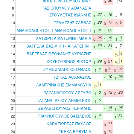
30
13
7
ΑΠΟΣΤΟΛΟΠΟΥΛΟΥ ΝΙΚΗ
0
-
8
ΤΑΣΙΟΠΟΥΛΟΥ ΑΘΑΝΑΣΙΑ
27
16
6
9
ΖΓΟΥΛΕΤΑΣ ΙΩΑΝΝΗΣ
1
1
+
28
17
5
10
ΤΖΑΜΤΖΗΣ ΣΑΒΒΑΣ
1
0
0
31
23
11
ΑΝΑΞΙΟΛΟΓΗΤΟΣ 1 ΑΝΑΞΙΟΛΟΓΗΤΟΣ 1
1
1
26
19
3
12
ΧΑΤΖΙΡΗ ΑΙΚΑΤΕΡΙΝΗ ΜΑΡΙΑ
0
1
1
30
24
7
13
ΒΑΓΓΕΛΑ ΒΑΣΙΛΙΚΗ - ΑΙΚΑΤΕΡΙΝΗ
1
1
+
4
14
ΒΑΓΓΕΛΑΣ ΘΕΟΦΑΝΗΣ ΚΥΡΙΑΖΗΣ
½
29
21
1
15
ΚΟΥΚΟΥΒΙΝΟΣ ΒΙΚΤΩΡ
1
0
½
2
9
27
16
ΣΥΜΕΩΝΙΔΗΣ ΘΕΟΦΙΛΟΣ
1
0
0
10
28
17
ΤΖΙΚΑΣ ΑΘΑΝΑΣΙΟΣ
1
1
1
18
ΛΑΜΠΡΙΝΑΚΗΣ ΕΜΜΑΝΟΥΗΛ
½
3
12
26
19
ΠΑΠΑΝΑΓΙΩΤΟΥ ΑΡΓΥΡΩ
1
0
0
5
20
ΠΑΠΑΝΑΓΙΩΤΟΥ ΔΗΜΗΤΡΙΟΣ
1
15
25
21
ΣΔΡΑΒΟΠΟΥΛΟΣ ΠΕΡΙΚΛΗΣ
1
1
4
31
22
ΓΙΑΝΝΟΠΟΥΛΟΣ ΒΑΣΙΛΕΙΟΣ
1
1
11
23
ΚΑΡΑΓΙΩΡΓΑΣ ΠΑΥΛΟΣ
0
13
24
ΓΚΕΚΑ ΕΥΘΥΜΙΑ
0