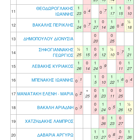
1
1
1
0
ΘΕΟΔΩΡΟΓΛΑΚΗΣ
4
7
11
0
0
23
17
15
10
ΙΩΑΝΝΗΣ
1
1
0
1
½
7
8
12
ΒΑΚΑΛΗΣ ΠΕΡΙΚΛΗΣ
0
0
24
27
14
26
18
0
0
13
ΔΗΜΟΠΟΥΛΟΥ ΔΙΟΝΥΣΙΑ
20
25
½
1
0
1
½
1
ΣΗΦΟΓΙΑΝΝΑΚΗΣ
7
14
0
25
15
6
12
10
21
ΓΕΩΡΓΙΟΣ
1
0
1
0
1
9
15
ΛΕΒΑΚΗΣ ΚΥΡΙΑΚΟΣ
0
26
14
24
11
27
1
0
1
1
6
4
16
ΜΠΕΝΑΚΗΣ ΙΩΑΝΝΗΣ
0
1
0
5
10
22
+
0
1
0
0
2
17
ΜΑΝΙΑΤΑΚΗ ΕΛΕΝΗ - ΜΑΡΙΑ
0
25
8
23
11
25
0
1
1
½
3
5
18
ΒΑΚΑΛΗ ΑΡΙΑΔΝΗ
0
0
9
24
26
12
0
1
0
19
ΧΑΤΖΗΔΑΚΗΣ ΛΑΜΠΡΟΣ
26
23
27
1
1
0
1
8
20
ΔΑΒΑΡΙΑ ΑΡΓΥΡΩ
0
13
27
21
26