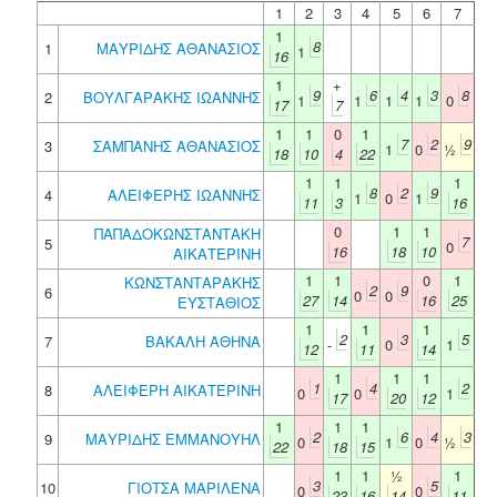
1
2
3
4
5
6
7
1
8
1
ΜΑΥΡΙΔΗΣ ΑΘΑΝΑΣΙΟΣ
1
16
1
+
9
6
4
3
8
2
ΒΟΥΛΓΑΡΑΚΗΣ ΙΩΑΝΝΗΣ
1
1
1
1
0
17
7
1
1
0
1
7
2
9
3
ΣΑΜΠΑΝΗΣ ΑΘΑΝΑΣΙΟΣ
1
0
½
18
10
4
22
1
1
1
8
2
9
4
ΑΛΕΙΦΕΡΗΣ ΙΩΑΝΝΗΣ
1
0
1
11
3
16
0
1
1
ΠΑΠΑΔΟΚΩΝΣΤΑΝΤΑΚΗ
7
5
0
16
18
10
ΑΙΚΑΤΕΡΙΝΗ
1
1
0
1
ΚΩΝΣΤΑΝΤΑΡΑΚΗΣ
2
9
6
0
0
27
14
16
25
ΕΥΣΤΑΘΙΟΣ
1
1
1
2
3
5
7
ΒΑΚΑΛΗ ΑΘΗΝΑ
-
0
1
12
11
14
1
1
1
1
4
2
8
ΑΛΕΙΦΕΡΗ ΑΙΚΑΤΕΡΙΝΗ
0
0
1
17
20
12
1
1
1
2
6
4
3
9
ΜΑΥΡΙΔΗΣ ΕΜΜΑΝΟΥΗΛ
0
1
0
½
22
18
15
1
1
½
1
3
5
10
ΓΙΟΤΣΑ ΜΑΡΙΛΕΝΑ
0
0
23
16
14
11