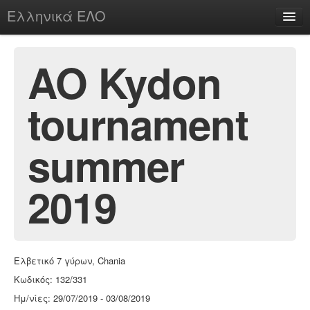
Ελληνικά ΕΛΟ
Περί
AO Kydon
tournament
chesstu.be @ discord
Login
summer
2019
Ελβετικό 7 γύρων, Chania
Κωδικός: 132/331
Ημ/νίες: 29/07/2019 - 03/08/2019