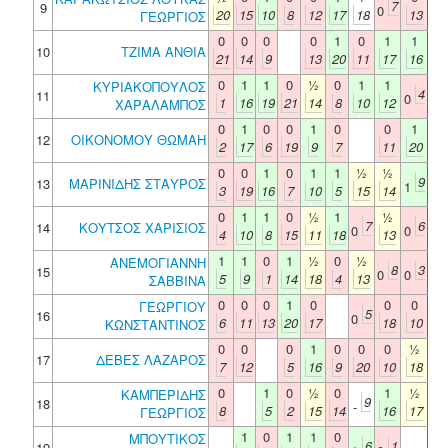
7
9
0
20
15
10
8
12
17
18
13
ΓΕΩΡΓΙΟΣ
0
0
0
0
1
0
1
1
10
ΤΖΙΜΑ ΑΝΘΙΑ
21
14
9
13
20
11
17
16
0
1
1
0
½
0
1
1
ΚΥΡΙΑΚΟΠΟΥΛΟΣ
4
11
0
1
16
19
21
14
8
10
12
ΧΑΡΑΛΑΜΠΟΣ
0
1
0
0
1
0
0
1
12
ΟΙΚΟΝΟΜΟΥ ΘΩΜΑΗ
2
17
6
19
9
7
11
20
0
0
1
0
1
1
½
½
9
13
ΜΑΡΙΝΙΔΗΣ ΣΤΑΥΡΟΣ
1
3
19
16
7
10
5
15
14
0
1
1
0
½
1
½
7
6
14
ΚΟΥΤΣΟΣ ΧΑΡΙΣΙΟΣ
0
0
4
10
8
15
11
18
13
1
1
0
1
½
0
½
ΑΝΕΜΟΓΙΑΝΝΗ
8
3
15
0
0
5
9
1
14
18
4
13
ΣΑΒΒΙΝΑ
0
0
0
1
0
0
0
ΓΕΩΡΓΙΟΥ
5
16
0
6
11
13
20
17
18
10
ΚΩΝΣΤΑΝΤΙΝΟΣ
0
0
0
1
0
0
0
½
17
ΔΕΒΕΣ ΛΑΖΑΡΟΣ
7
12
5
16
9
20
10
18
0
1
0
½
0
1
½
ΚΑΜΠΕΡΙΔΗΣ
9
18
-
8
5
2
15
14
16
17
ΓΕΩΡΓΙΟΣ
1
0
1
1
0
ΜΠΟΥΤΙΚΟΣ
6
1
19