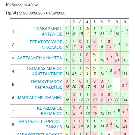
Κωδικός: 134/162
Ημ/νίες: 26/08/2020 - 01/09/2020
1
2
3
4
5
6
7
8
9
1
1
1
½
1
1
1
ΓΚΑΒΑΡΔΙΝΑΣ
3
7
1
1
1
11
6
15
4
2
21
19
ΑΝΤΩΝΙΟΣ
1
1
0
1
0
1
0
ΓΕΡΑΣΟΠΟΥΛΟΣ
4
5
2
1
1
12
7
3
18
1
6
21
ΝΙΚΟΛΑΟΣ
1
1
1
0
½
1
0
1
1
3
ΑΛΕΞΑΝΔΡΗ ΔΗΜΗΤΡΑ
0
13
8
2
6
4
19
21
15
1
1
1
½
½
1
1
ΣΚΟΔΡΑΣ ΜΑΡΙΟΣ
8
2
4
1
0
14
21
7
1
3
15
11
ΚΩΝΣΤΑΝΤΙΝΟΣ
0
1
0
1
0
0
1
ΠΑΠΑΚΥΡΙΑΚΟΥ
2
5
0
15
20
18
17
8
13
16
ΧΑΡΑΛΑΜΠΟΣ
1
0
1
1
0
0
0
1
1
6
ΜΑΡΓΑΡΙΤΗΣ ΙΩΑΝΝΗΣ
16
1
12
3
21
2
19
20
14
1
0
0
1
0
1
1
ΚΕΡΑΜΑΡΟΣ
9
1
7
1
0
17
2
4
13
19
12
14
ΒΑΣΙΛΕΙΟΣ
1
0
0
1
1
1
1
0
ΜΑΝΤΑΖΗΣ ΓΕΩΡΓΙΟΣ-
4
8
0
18
3
14
9
5
11
15
21
ΡΑΦΑΗΛ
½
0
1
0
0
1
+
0
ΚΑΡΑΚΩΤΣΙΟΣ ΛΟΥΚΑΣ