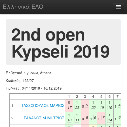
Ελληνικά ΕΛΟ
Περί
2nd open
Kypseli 2019
chesstu.be @ discord
Login
Ελβετικό 7 γύρων, Athens
Κωδικός: 133/27
Ημ/νίες: 04/11/2019 - 16/12/2019
1
2
3
4
5
6
7
0
1
1
1
1
5
4
1
ΤΑΣΣΟΠΟΥΛΟΣ ΜΑΡΙΟΣ
0
1
17
23
22
19
10
1
1
1
8
9
7
6
2
ΓΑΛΑΝΟΣ ΔΗΜΗΤΡΙΟΣ
0
1
0
1
18
11
14