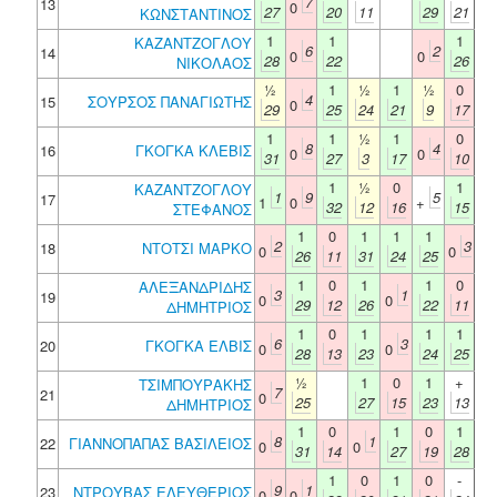
7
13
0
27
20
11
29
21
ΚΩΝΣΤΑΝΤΙΝΟΣ
1
1
1
ΚΑΖΑΝΤΖΟΓΛΟΥ
6
2
14
0
0
28
22
26
ΝΙΚΟΛΑΟΣ
½
1
½
1
½
0
4
15
ΣΟΥΡΣΟΣ ΠΑΝΑΓΙΩΤΗΣ
0
29
25
24
21
9
17
1
1
½
1
0
8
4
16
ΓΚΟΓΚΑ ΚΛΕΒΙΣ
0
0
31
27
3
17
10
1
½
0
1
ΚΑΖΑΝΤΖΟΓΛΟΥ
1
9
5
17
1
0
+
32
12
16
15
ΣΤΕΦΑΝΟΣ
1
0
1
1
1
2
3
18
ΝΤΟΤΣΙ ΜΑΡΚΟ
0
0
26
11
31
24
25
1
0
1
1
0
ΑΛΕΞΑΝΔΡΙΔΗΣ
3
1
19
0
0
29
12
26
22
11
ΔΗΜΗΤΡΙΟΣ
1
0
1
1
1
6
3
20
ΓΚΟΓΚΑ ΕΛΒΙΣ
0
0
28
13
23
24
25
½
1
0
1
+
ΤΣΙΜΠΟΥΡΑΚΗΣ
7
21
0
25
27
15
23
13
ΔΗΜΗΤΡΙΟΣ
1
0
1
0
1
8
1
22
ΓΙΑΝΝΟΠΑΠΑΣ ΒΑΣΙΛΕΙΟΣ
0
0
31
14
27
19
28
1
0
1
0
-
9
1
23
ΝΤΡΟΥΒΑΣ ΕΛΕΥΘΕΡΙΟΣ
0
0