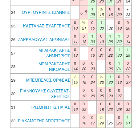
28
20
31
21
24
1
½
0
0
+
5
24
ΓΟΥΡΓΟΥΡΙΝΗΣ ΙΩΑΝΝΗΣ
0
29
15
18
20
23
0
½
0
1
+
0
0
25
ΚΑΣΤΑΝΑΣ ΕΥΑΓΓΕΛΟΣ
10
21
15
30
32
18
20
0
0
1
0
1
1
0
26
ΖΑΡΚΑΔΟΥΛΑΣ ΛΕΩΝΙΔΑΣ
11
18
30
19
28
32
14
0
0
0
0
1
1
ΜΠΑΪΡΑΚΤΑΡΗΣ
27
13
16
21
22
30
29
ΔΗΜΗΤΡΙΟΣ
0
0
0
0
1
0
ΜΠΑΪΡΑΚΤΑΡΗΣ
28
14
20
23
26
31
22
ΝΙΚΟΛΑΟΣ
½
0
0
½
1
0
0
29
ΜΠΕΜΠΕΛΟΣ ΟΡΦΕΑΣ
15
19
24
32
30
13
27
0
0
0
0
0
ΓΙΑΝΝΟΥΛΗΣ ΟΔΥΣΣΕΑΣ-
30
12
26
25
29
27
ΧΡΗΣΤΟΣ
0
0
0
0
0
0
31
ΤΡΙΣΜΠΙΩΤΗΣ ΗΛΙΑΣ
16
22
18
23
28
32
0
0
½
-
0
1
32
ΓΙΑΚΑΜΟΖΗΣ ΑΠΟΣΤΟΛΟΣ
10
17
29
25
26
31