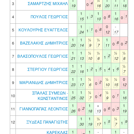
1
½
1
1
1
4
3
ΣΑΜΑΡΤΖΗΣ ΜΙΧΑΗΛ
0
19
16
20
11
18
1
1
1
3
8
1
4
ΠΟΥΛΟΣ ΓΕΩΡΓΙΟΣ
1
0
0
15
10
16
1
0
-
1
8
5
ΚΟΥΛΟΥΡΗΣ ΕΥΑΓΓΕΛΟΣ
1
0
24
12
17
1
1
½
½
1
8
2
6
ΒΑΖΕΛΑΚΗΣ ΔΗΜΗΤΡΙΟΣ
0
0
20
14
9
7
11
1
1
½
½
½
½
2
7
ΒΛΑΣΟΠΟΥΛΟΣ ΓΕΩΡΓΙΟΣ
1
21
13
10
6
12
8
1
1
½
2
5
4
6
8
ΣΤΕΡΓΙΟΥ ΓΕΩΡΓΙΟΣ
1
1
1
1
22
16
7
1
1
½
½
½
0
2
9
ΜΑΡΙΑΝΙΔΗΣ ΔΗΜΗΤΡΙΟΣ
0
23
17
6
10
15
12
1
1
½
½
1
ΣΠΑΛΑΣ ΣΥΜΕΩΝ -
4
1
10
0
0
25
32
7
9
16
ΚΩΝΣΤΑΝΤΙΝΟΣ
1
1
+
1
2
6
3
11
ΓΙΑΝΝΟΠΑΠΑΣ ΛΕΟΝΤΙΟΣ
0
0
0
26
18
13
19
1
1
½
½
5
9
12
ΞΥΔΕΑΣ ΠΑΝΑΓΙΩΤΗΣ
1
1
30
19
17
7
1
1
-
1
-
ΚΑΡΕΚΛΑΣ