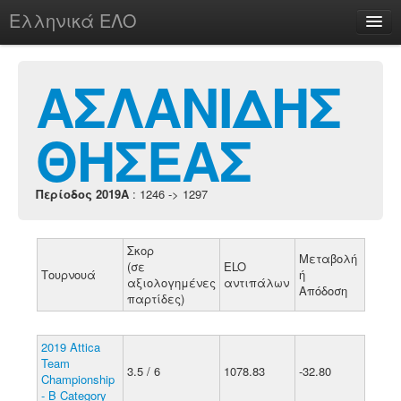
Ελληνικά ΕΛΟ
Περί
ΑΣΛΑΝΙΔΗΣ
ΘΗΣΕΑΣ
chesstu.be @ discord
Login
Περίοδος 2019A
: 1246 -> 1297
Σκορ
Μεταβολή
(σε
ELO
Τουρνουά
ή
αξιολογημένες
αντιπάλων
Απόδοση
παρτίδες)
2019 Attica
Team
3.5 / 6
1078.83
-32.80
Championship
- B Category