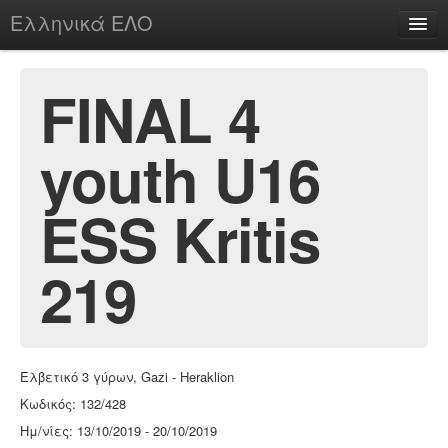
Ελληνικά ΕΛΟ
Περί
FINAL 4
youth U16
chesstu.be @ discord
Login
ESS Kritis
219
Ελβετικό 3 γύρων, Gazi - Heraklion
Κωδικός: 132/428
Ημ/νίες: 13/10/2019 - 20/10/2019