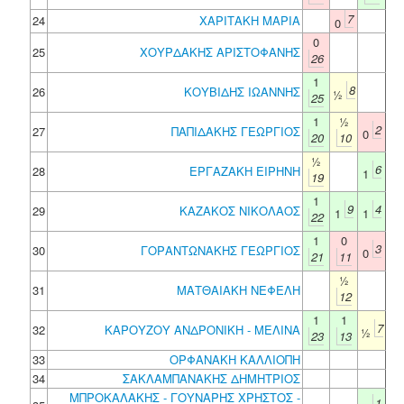
7
24
ΧΑΡΙΤΑΚΗ ΜΑΡΙΑ
0
0
25
ΧΟΥΡΔΑΚΗΣ ΑΡΙΣΤΟΦΑΝΗΣ
26
1
8
26
ΚΟΥΒΙΔΗΣ ΙΩΑΝΝΗΣ
½
25
1
½
2
27
ΠΑΠΙΔΑΚΗΣ ΓΕΩΡΓΙΟΣ
0
20
10
½
6
28
ΕΡΓΑΖΑΚΗ ΕΙΡΗΝΗ
1
19
1
9
4
29
ΚΑΖΑΚΟΣ ΝΙΚΟΛΑΟΣ
1
1
22
1
0
3
30
ΓΟΡΑΝΤΩΝΑΚΗΣ ΓΕΩΡΓΙΟΣ
0
21
11
½
31
ΜΑΤΘΑΙΑΚΗ ΝΕΦΕΛΗ
12
1
1
7
32
ΚΑΡΟΥΖΟΥ ΑΝΔΡΟΝΙΚΗ - ΜΕΛΙΝΑ
½
23
13
33
ΟΡΦΑΝΑΚΗ ΚΑΛΛΙΟΠΗ
34
ΣΑΚΛΑΜΠΑΝΑΚΗΣ ΔΗΜΗΤΡΙΟΣ
ΜΠΡΟΚΑΛΑΚΗΣ - ΓΟΥΝΑΡΗΣ ΧΡΗΣΤΟΣ -
1