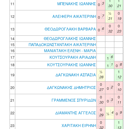
1
1
3
11
ΜΠΕΝΑΚΗΣ ΙΩΑΝΝΗΣ
0
30
21
½
0
7
12
ΑΛΕΙΦΕΡΗ ΑΙΚΑΤΕΡΙΝΗ
0
31
19
0
0
6
13
ΘΕΟΔΩΡΟΓΛΑΚΗ ΒΑΡΒΑΡΑ
0
32
23
14
ΘΕΟΔΩΡΟΓΛΑΚΗΣ ΙΩΑΝΝΗΣ
15
ΠΑΠΑΔΟΚΩΝΣΤΑΝΤΑΚΗ ΑΙΚΑΤΕΡΙΝΗ
16
ΜΑΝΙΑΤΑΚΗ ΕΛΕΝΗ - ΜΑΡΙΑ
6
17
ΚΟΥΤΣΟΥΡΑΚΗ ΑΡΙΑΔΝΗ
1
1
8
18
ΚΟΥΤΣΟΥΡΑΚΗΣ ΙΩΑΝΝΗΣ
1
0
½
1
19
ΔΑΓΚΩΝΑΚΗ ΑΣΠΑΣΙΑ
28
12
0
0
2
20
ΔΑΓΚΩΝΑΚΗΣ ΔΗΜΗΤΡΙΟΣ
0
27
10
0
0
3
21
ΓΡΑΜΜΕΝΟΣ ΣΠΥΡΙΔΩΝ
0
30
11
0
4
9
22
ΔΙΑΜΑΝΤΗΣ ΑΓΓΕΛΟΣ
½
0
29
0
1
23
ΧΑΡΙΤΑΚΗ ΕΙΡΗΝΗ
32
13