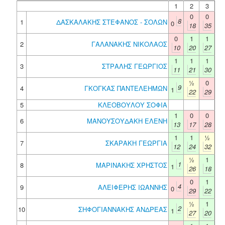
1
2
3
0
0
8
1
ΔΑΣΚΑΛΑΚΗΣ ΣΤΕΦΑΝΟΣ - ΣΟΛΩΝ
0
18
35
0
1
1
2
ΓΑΛΑΝΑΚΗΣ ΝΙΚΟΛΑΟΣ
10
20
27
1
1
1
3
ΣΤΡΑΛΗΣ ΓΕΩΡΓΙΟΣ
11
21
30
½
0
9
4
ΓΚΟΓΚΑΣ ΠΑΝΤΕΛΕΗΜΩΝ
1
22
29
5
ΚΛΕΟΒΟΥΛΟΥ ΣΟΦΙΑ
1
0
0
6
ΜΑΝΟΥΣΟΥΔΑΚΗ ΕΛΕΝΗ
13
17
28
1
1
½
7
ΣΚΑΡΑΚΗ ΓΕΩΡΓΙΑ
12
24
32
½
1
1
8
ΜΑΡΙΝΑΚΗΣ ΧΡΗΣΤΟΣ
1
26
18
0
1
4
9
ΑΛΕΙΦΕΡΗΣ ΙΩΑΝΝΗΣ
0
29
22
½
1
2
10
ΣΗΦΟΓΙΑΝΝΑΚΗΣ ΑΝΔΡΕΑΣ
1
27
20