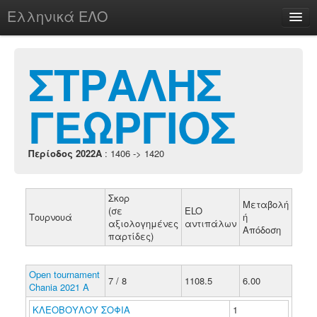
Ελληνικά ΕΛΟ
Περί
ΣΤΡΑΛΗΣ
ΓΕΩΡΓΙΟΣ
chesstu.be @ discord
Login
Περίοδος 2022A
: 1406 -> 1420
Σκορ
Μεταβολή
(σε
ELO
Τουρνουά
ή
αξιολογημένες
αντιπάλων
Απόδοση
παρτίδες)
Open tournament
7 / 8
1108.5
6.00
Chania 2021 A
ΚΛΕΟΒΟΥΛΟΥ ΣΟΦΙΑ
1