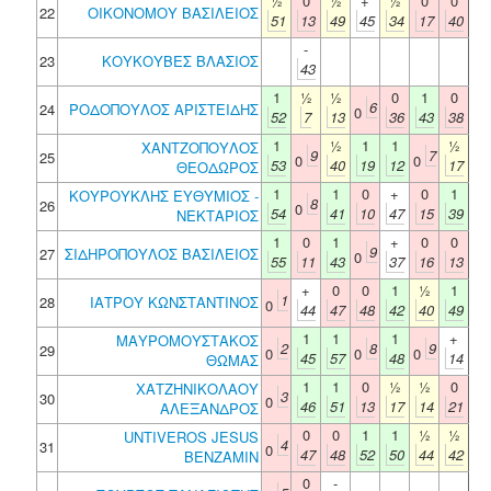
½
0
½
+
½
0
0
22
ΟΙΚΟΝΟΜΟΥ ΒΑΣΙΛΕΙΟΣ
51
13
49
45
34
17
40
-
23
ΚΟΥΚΟΥΒΕΣ ΒΛΑΣΙΟΣ
43
1
½
½
0
1
0
6
24
ΡΟΔΟΠΟΥΛΟΣ ΑΡΙΣΤΕΙΔΗΣ
0
52
7
13
36
43
38
1
½
1
1
½
ΧΑΝΤΖΟΠΟΥΛΟΣ
9
7
25
0
0
53
40
19
12
17
ΘΕΟΔΩΡΟΣ
1
1
0
+
0
1
ΚΟΥΡΟΥΚΛΗΣ ΕΥΘΥΜΙΟΣ -
8
26
0
54
41
10
47
15
39
ΝΕΚΤΑΡΙΟΣ
1
0
1
+
0
0
9
27
ΣΙΔΗΡΟΠΟΥΛΟΣ ΒΑΣΙΛΕΙΟΣ
0
55
11
43
37
16
13
+
0
0
1
½
1
1
28
ΙΑΤΡΟΥ ΚΩΝΣΤΑΝΤΙΝΟΣ
0
44
47
48
42
40
49
1
1
1
+
ΜΑΥΡΟΜΟΥΣΤΑΚΟΣ
2
8
9
29
0
0
0
45
57
48
14
ΘΩΜΑΣ
1
1
0
½
½
0
ΧΑΤΖΗΝΙΚΟΛΑΟΥ
3
30
0
46
51
13
17
14
21
ΑΛΕΞΑΝΔΡΟΣ
0
0
1
1
½
½
UNTIVEROS JESUS
4
31
0
47
48
52
50
44
42
BENZAMIN
0
-