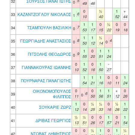
5
32
ΣΟΥΡΣΟΣ ΠΑΝΑΓΙΩΤΗΣ
0
49
46
0
½
1
+
6
33
ΚΑΖΑΝΤΖΟΓΛΟΥ ΝΙΚΟΛΑΟΣ
1
10
40
52
44
1
1
0
½
0
0
7
34
ΤΣΑΜΠΟΥΛΗ ΒΑΣΙΛΙΚΗ
0
53
17
15
22
19
18
1
1
½
8
4
35
ΓΕΩΡΓΙΑΔΗΣ ΑΝΑΣΤΑΣΙΟΣ
0
0
50
12
14
1
0
1
1
9
36
ΠΙΤΣΟΛΗΣ ΘΕΟΔΩΡΟΣ
0
55
20
51
24
0
1
0
1
-
37
ΓΙΑΝΝΑΚΟΥΡΑΣ ΙΩΑΝΝΗΣ
10
52
16
50
27
1
1
1
0
0
1
38
ΠΟΥΡΝΑΡΑΣ ΠΑΝΑΓΙΩΤΗΣ
54
21
16
10
11
24
0
0
1
1
+
0
ΟΙΚΟΝΟΜΟΠΟΥΛΟΣ
6
39
0
11
50
56
51
12
26
ΦΙΛΙΠΠΟΣ
1
0
½
½
0
½
1
40
ΣΟΥΚΑΡΙΕ ΖΩΡΖ
12
14
25
33
16
28
22
½
½
0
0
1
0
1
41
ΔΡΙΒΑΣ ΓΕΩΡΓΙΟΣ
13
51
26
17
57
21
54
0
0
½
1
0
1
½
42
ΝΤΟΒΑΣ ΔΗΜΗΤΡΙΟΣ