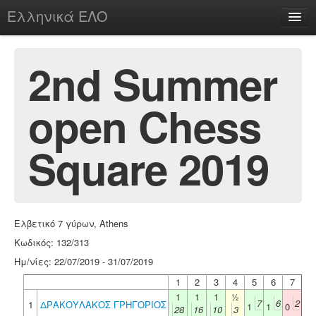
Ελληνικά ΕΛΟ
Περί
2nd Summer
open Chess
chesstu.be @ discord
Login
Square 2019
Ελβετικό 7 γύρων, Athens
Κωδικός: 132/313
Ημ/νίες: 22/07/2019 - 31/07/2019
1
2
3
4
5
6
7
1
1
1
½
7
6
2
1
ΔΡΑΚΟΥΛΑΚΟΣ ΓΡΗΓΟΡΙΟΣ
1
1
0
28
16
10
3