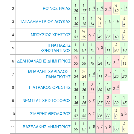
1
1
½
9
5
3
1
2
ΡΟΪΝΟΣ ΗΛΙΑΣ
1
1
0
1
29
17
10
1
1
1
½
½
2
8
3
ΠΑΠΑΔΗΜΗΤΡΙΟΥ ΛΟΥΚΑΣ
1
1
30
18
14
1
4
1
½
1
1
1
½
7
4
ΜΠΟΥΣΙΟΣ ΧΡΗΣΤΟΣ
0
31
19
49
35
13
3
1
1
1
1
½
1
ΙΓΝΑΤΙΑΔΗΣ
2
5
0
32
21
15
11
20
10
ΚΩΝΣΤΑΝΤΙΝΟΣ
0
1
1
1
1
½
1
6
ΔΕΛΗΘΑΝΑΣΗΣ ΔΗΜΗΤΡΙΟΣ
0
33
39
19
24
13
11
1
½
1
1
1
ΜΠΑΡΔΗΣ ΧΑΡΙΛΑΟΣ -
4
1
7
1
0
34
24
11
25
20
ΠΑΝΑΓΙΩΤΗΣ
1
1
0
1
1
3
8
ΓΙΑΤΡΑΚΟΣ ΟΡΕΣΤΗΣ
0
35
26
11
29
15
1
1
1
0
1
1
2
9
ΝΕΜΤΣΑΣ ΧΡΙΣΤΟΦΟΡΟΣ
0
36
25
27
20
29
15
1
1
1
1
½
1
5
10
ΣΙΔΕΡΗΣ ΘΕΟΔΩΡΟΣ
0
0
37
33
26
38
2
1
1
1
½
8
7
5
11
ΒΑΖΕΛΑΚΗΣ ΔΗΜΗΤΡΙΟΣ
1
0
0
39
27
38
6