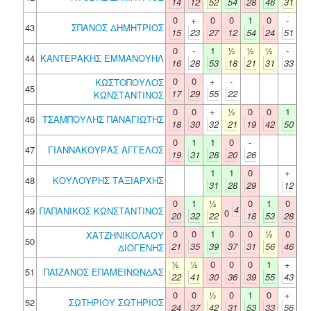
14
12
52
54
28
46
31
0
+
0
0
1
0
-
43
ΣΠΑΝΟΣ ΔΗΜΗΤΡΙΟΣ
15
23
27
12
54
24
51
0
-
1
½
½
½
-
44
ΚΑΝΤΕΡΑΚΗΣ ΕΜΜΑΝΟΥΗΛ
16
28
53
18
21
31
33
0
0
+
-
ΚΩΣΤΟΠΟΥΛΟΣ
45
17
29
55
22
ΚΩΝΣΤΑΝΤΙΝΟΣ
0
0
+
½
0
0
1
46
ΤΣΑΜΠΟΥΛΗΣ ΠΑΝΑΓΙΩΤΗΣ
18
30
32
21
19
42
50
0
1
1
0
-
47
ΓΙΑΝΝΑΚΟΥΡΑΣ ΑΓΓΕΛΟΣ
19
31
28
20
26
1
1
0
+
48
ΚΟΥΛΟΥΡΗΣ ΤΑΞΙΑΡΧΗΣ
31
28
29
12
0
1
½
0
1
0
4
49
ΠΑΠΑΝΙΚΟΣ ΚΩΝΣΤΑΝΤΙΝΟΣ
0
20
32
22
18
53
28
0
0
1
0
0
½
0
ΧΑΤΖΗΝΙΚΟΛΑΟΥ
50
21
35
39
37
31
56
46
ΔΙΟΓΕΝΗΣ
½
½
0
0
0
1
+
51
ΠΑΪΖΑΝΟΣ ΕΠΑΜΕΙΝΩΝΔΑΣ
22
41
30
36
39
55
43
0
0
½
0
1
0
+
52
ΣΩΤΗΡΙΟΥ ΣΩΤΗΡΙΟΣ
24
37
42
31
53
33
56