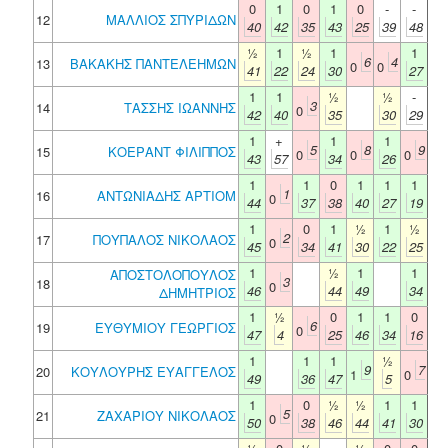
0
1
0
1
0
-
-
12
ΜΑΛΛΙΟΣ ΣΠΥΡΙΔΩΝ
40
42
35
43
25
39
48
½
1
½
1
1
6
4
13
ΒΑΚΑΚΗΣ ΠΑΝΤΕΛΕΗΜΩΝ
0
0
41
22
24
30
27
1
1
½
½
-
3
14
ΤΑΣΣΗΣ ΙΩΑΝΝΗΣ
0
42
40
35
30
29
1
+
1
1
5
8
9
15
ΚΟΕΡΑΝΤ ΦΙΛΙΠΠΟΣ
0
0
0
43
57
34
26
1
1
0
1
1
1
1
16
ΑΝΤΩΝΙΑΔΗΣ ΑΡΤΙΟΜ
0
44
37
38
40
27
19
1
0
1
½
1
½
2
17
ΠΟΥΠΑΛΟΣ ΝΙΚΟΛΑΟΣ
0
45
34
41
30
22
25
1
½
1
1
ΑΠΟΣΤΟΛΟΠΟΥΛΟΣ
3
18
0
46
44
49
34
ΔΗΜΗΤΡΙΟΣ
1
½
0
1
1
0
6
19
ΕΥΘΥΜΙΟΥ ΓΕΩΡΓΙΟΣ
0
47
4
25
46
34
16
1
1
1
½
9
7
20
ΚΟΥΛΟΥΡΗΣ ΕΥΑΓΓΕΛΟΣ
1
0
49
36
47
5
1
0
½
½
1
1
5
21
ΖΑΧΑΡΙΟΥ ΝΙΚΟΛΑΟΣ
0
50
38
46
44
41
30