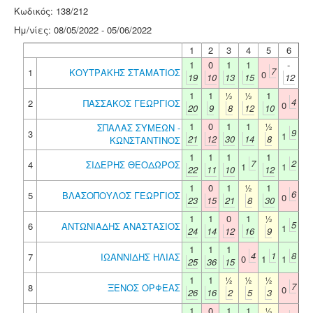
Κωδικός: 138/212
Ημ/νίες: 08/05/2022 - 05/06/2022
1
2
3
4
5
6
1
0
1
1
-
7
1
ΚΟΥΤΡΑΚΗΣ ΣΤΑΜΑΤΙΟΣ
0
19
10
13
15
12
1
1
½
½
1
4
2
ΠΑΣΣΑΚΟΣ ΓΕΩΡΓΙΟΣ
0
20
9
8
12
10
1
0
1
1
½
ΣΠΑΛΑΣ ΣΥΜΕΩΝ -
9
3
1
21
12
30
14
8
ΚΩΝΣΤΑΝΤΙΝΟΣ
1
1
1
1
7
2
4
ΣΙΔΕΡΗΣ ΘΕΟΔΩΡΟΣ
1
1
22
11
10
12
1
0
1
½
1
6
5
ΒΛΑΣΟΠΟΥΛΟΣ ΓΕΩΡΓΙΟΣ
0
23
15
21
8
30
1
1
0
1
½
5
6
ΑΝΤΩΝΙΑΔΗΣ ΑΝΑΣΤΑΣΙΟΣ
1
24
14
12
16
9
1
1
1
4
1
8
7
ΙΩΑΝΝΙΔΗΣ ΗΛΙΑΣ
0
1
1
25
36
15
1
1
½
½
½
7
8
ΞΕΝΟΣ ΟΡΦΕΑΣ
0
26
16
2
5
3
1
0
1
1
½