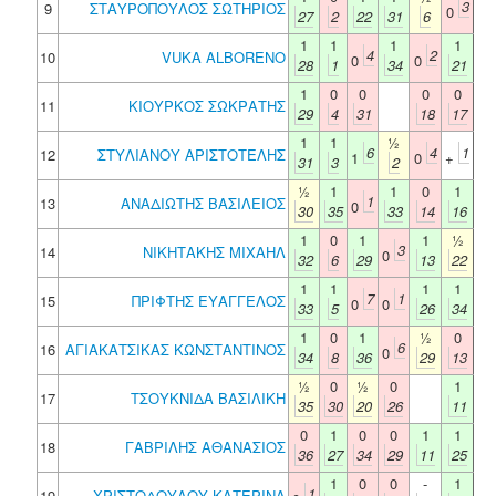
3
9
ΣΤΑΥΡΟΠΟΥΛΟΣ ΣΩΤΗΡΙΟΣ
0
27
2
22
31
6
1
1
1
1
4
2
10
VUKA ALBORENO
0
0
28
1
34
21
1
0
0
0
0
11
ΚΙΟΥΡΚΟΣ ΣΩΚΡΑΤΗΣ
29
4
31
18
17
1
1
½
6
4
1
12
ΣΤΥΛΙΑΝΟΥ ΑΡΙΣΤΟΤΕΛΗΣ
1
0
+
31
3
2
½
1
1
0
1
1
13
ΑΝΑΔΙΩΤΗΣ ΒΑΣΙΛΕΙΟΣ
0
30
35
33
14
16
1
0
1
1
½
3
14
ΝΙΚΗΤΑΚΗΣ ΜΙΧΑΗΛ
0
32
6
29
13
22
1
1
1
1
7
1
15
ΠΡΙΦΤΗΣ ΕΥΑΓΓΕΛΟΣ
0
0
33
5
26
34
1
0
1
½
0
6
16
ΑΓΙΑΚΑΤΣΙΚΑΣ ΚΩΝΣΤΑΝΤΙΝΟΣ
0
34
8
36
29
13
½
0
½
0
1
17
ΤΣΟΥΚΝΙΔΑ ΒΑΣΙΛΙΚΗ
35
30
20
26
11
0
1
0
0
1
1
18
ΓΑΒΡΙΛΗΣ ΑΘΑΝΑΣΙΟΣ
36
27
34
29
11
25
1
0
0
-
1
1
19
ΧΡΙΣΤΟΔΟΥΛΟΥ ΚΑΤΕΡΙΝΑ