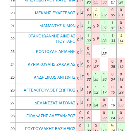
0
26
33
30
27
24
0
½
1
0
0
2
20
ΜΕΚΛΗΣ ΕΥΑΓΓΕΛΟΣ
0
29
17
32
35
31
1
1
1
0
3
5
21
ΔΙΑΜΑΝΤΗΣ ΚΙΜΩΝ
0
0
28
27
31
10
1
1
1
½
ΟΤΑΚΕ ΙΩΑΝΝΗΣ ΑΙΝΕΙΑΣ
4
9
22
0
0
32
28
33
14
ΓΙΟΥΤΑΡΟ
0
-
5
23
ΚΟΝΤΟΥΛΗ ΑΡΙΑΔΝΗ
0
31
35
0
0
0
0
6
24
ΚΥΡΙΑΚΟΥΛΗΣ ΖΑΧΑΡΙΑΣ
0
34
27
28
19
0
1
1
0
0
7
25
ΑΝΔΡΕΪΚΟΣ ΑΝΤΩΝΗΣ
0
33
35
36
34
18
0
1
1
0
0
8
26
ΑΓΓΕΛΟΠΟΥΛΟΣ ΓΕΩΡΓΙΟΣ
0
19
32
17
15
29
0
1
0
+
0
9
27
ΔΕΛΑΚΕΖΑΣ ΙΑΣΟΝΑΣ
0
18
24
21
19
33
0
0
0
1
0
28
ΓΙΟΛΔΑΣΗΣ ΑΛΕΞΑΝΔΡΟΣ
10
21
22
24
36
0
1
0
1
½
1
29
ΓΟΥΓΟΥΛΑΚΗΣ ΒΑΣΙΛΕΙΟΣ
11
20
14
18
16
26