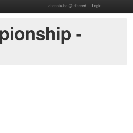
chesstu.be @ discord
Login
pionship -