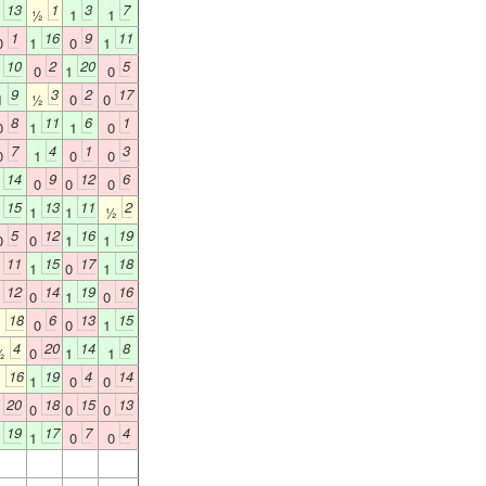
13
1
3
7
1
½
1
1
1
16
9
11
0
1
0
1
10
2
20
5
1
0
1
0
9
3
2
17
1
½
0
0
8
11
6
1
0
1
1
0
7
4
1
3
0
1
0
0
14
9
12
6
1
0
0
0
15
13
11
2
1
1
1
½
5
12
16
19
0
0
1
1
11
15
17
18
0
1
0
1
12
14
19
16
0
0
1
0
18
6
13
15
½
0
0
1
4
20
14
8
½
0
1
1
16
19
4
14
½
1
0
0
20
18
15
13
0
0
0
0
19
17
7
4
1
1
0
0