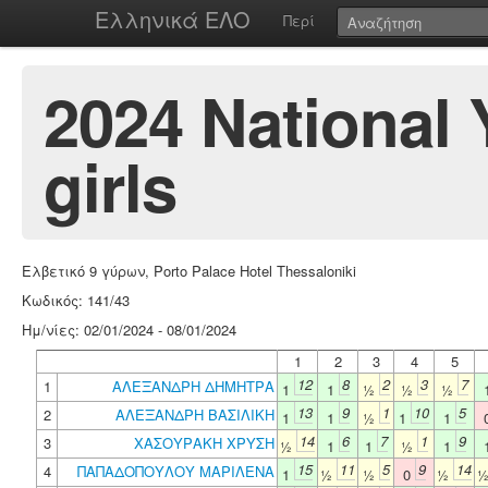
Ελληνικά ΕΛΟ
Περί
2024 National
girls
Ελβετικό 9 γύρων, Porto Palace Hotel Thessaloniki
Κωδικός: 141/43
Ημ/νίες: 02/01/2024 - 08/01/2024
1
2
3
4
5
12
8
2
3
7
1
ΑΛΕΞΑΝΔΡΗ ΔΗΜΗΤΡΑ
1
1
½
½
½
13
9
1
10
5
2
ΑΛΕΞΑΝΔΡΗ ΒΑΣΙΛΙΚΗ
1
1
½
1
1
14
6
7
1
9
3
ΧΑΣΟΥΡΑΚΗ ΧΡΥΣΗ
½
1
1
½
1
15
11
5
9
14
4
ΠΑΠΑΔΟΠΟΥΛΟΥ ΜΑΡΙΛΕΝΑ
1
½
½
0
½