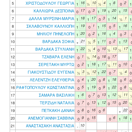
16
10
4
8
2
5
ΧΡΙΣΤΟΔΟΥΛΟΥ ΓΕΩΡΓΙΑ
1
½
½
1
0
17
3
19
20
15
6
ΚΑΛΛΙΩΡΑ ΔΕΣΠΟΙΝΑ
0
0
1
1
1
18
17
3
14
1
7
ΔΑΛΛΑ ΜΥΡΣΙΝΗ-ΜΑΡΙΑ
1
1
0
1
½
19
1
15
5
16
8
ΣΚΛΑΒΟΥΝΟΥ ΚΑΛΛΙΟΠΗ
1
0
1
0
1
20
2
16
4
3
9
ΜΗΛΙΟΥ ΠΗΝΕΛΟΠΗ
1
0
1
1
0
21
5
11
2
13
10
ΒΑΡΔΑΚΑ ΣΟΦΙΑ
+
½
1
0
1
22
4
10
13
17
11
ΒΑΡΔΑΚΑ ΣΤΥΛΙΑΝΗ
1
½
0
½
½
1
14
18
17
12
ΤΖΑΒΑΡΑ ΕΛΕΝΗ
0
½
0
0
2
18
17
11
10
13
ΣΕΡΕΤΑΚΗ ΜΥΡΤΩ
0
1
1
½
0
3
12
22
7
4
14
ΓΙΑΚΟΥΣΤΙΔΟΥ ΕΥΓΕΝΙΑ
½
½
1
0
½
4
20
8
18
6
15
ΛΕΛΕΝΤΖΗ ΕΛΕΥΘΕΡΙΑ
0
1
0
1
0
5
19
9
22
8
16
ΡΑΦΤΟΠΟΥΛΟΥ ΚΩΝΣΤΑΝΤΙΝΑ
0
1
0
1
0
6
7
13
12
11
17
ΣΑΜΑΡΑ ΒΑΣΙΛΙΚΗ
1
0
0
1
½
7
13
12
15
20
18
ΤΕΡΖΙΔΗ ΝΑΤΑΛΙΑ
0
0
1
0
0
8
16
6
22
19
ΠΕΤΚΑΚΗ ΔΑΝΑΗ
0
0
0
+
9
15
6
18
20
ΑΝΕΜΟΓΙΑΝΝΗ ΣΑΒΒΙΝΑ
0
0
0
1
10
21
ΑΝΑΣΤΑΣΑΚΗ ΑΝΑΣΤΑΣΙΑ
-