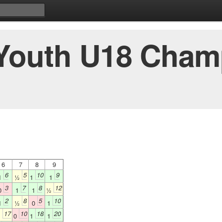
 Youth U18 Cham
6
7
8
9
6
5
10
9
1
½
1
1
3
7
8
12
0
1
1
½
2
8
5
10
1
½
0
1
17
10
18
20
½
0
1
1