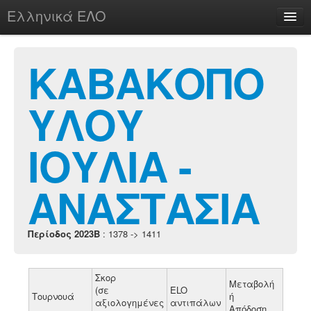
Ελληνικά ΕΛΟ
Περί
ΚΑΒΑΚΟΠΟ
ΥΛΟΥ
chesstu.be @ discord
Login
ΙΟΥΛΙΑ -
ΑΝΑΣΤΑΣΙΑ
Περίοδος 2023B
: 1378 -> 1411
Σκορ
Μεταβολή
(σε
ELO
Τουρνουά
ή
αξιολογημένες
αντιπάλων
Απόδοση