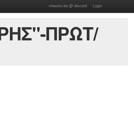
chesstu.be @ discord
Login
ΡΗΣ"-ΠΡΩΤ/