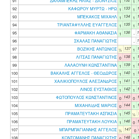
91
ΔΑΛΑΜΠΕΚΗΣ ΗΛΙΑΣ - ΔΙΟΝΥΣΙΟΣ
1
1
133
92
ΚΑΦΩΡΟΥ ΜΥΡΤΩ - ΗΡΩ
1
1
134
93
ΜΠΕΚΑΚΟΣ ΜΙΧΑΗΛ
1
1
135
94
ΤΡΙΑΝΤΑΦΥΛΛΗΣ ΕΥΑΓΓΕΛΟΣ
1
1
136
1
95
ΦΑΡΜΑΚΗ ΑΘΑΝΑΣΙΑ
1
-
1
96
ΣΚΑΛΑΣ ΠΑΝΑΓΙΩΤΗΣ
-
137
97
ΒΟΖΙΚΗΣ ΑΝΤΩΝΙΟΣ
½
1
138
98
ΛΙΤΣΑΣ ΠΑΝΑΓΙΩΤΗΣ
0
1
139
99
ΛΑΛΑΟΥΝΗ ΚΩΝΣΤΑΝΤΙΝΑ
1
1
140
100
ΒΑΚΑΛΗΣ ΑΓΓΕΛΟΣ - ΘΕΟΔΩΡΟΣ
1
1
141
101
ΧΑΛΙΚΙΟΠΟΥΛΟΣ ΑΛΕΞΑΝΔΡΟΣ
1
1
142
102
ΛΙΝΟΣ ΕΥΣΤΑΘΙΟΣ
1
1
143
103
ΦΩΤΟΠΟΥΛΟΣ ΚΩΝΣΤΑΝΤΙΝΟΣ
0
0
144
104
ΜΙΧΑΗΛΙΔΗΣ ΜΑΡΙΟΣ
0
1
145
105
ΠΡΑΜΑΤΕΥΤΑΚΗ ΑΣΠΑΣΙΑ
1
½
146
106
ΠΡΑΜΑΤΕΥΤΑΚΗ ΛΟΥΚΙΑ
1
0
147
107
ΜΠΑΡΜΠΑΓΙΑΝΝΗΣ ΑΓΓΕΛΟΣ
½
0
148
108
ΚΟΝΤΟΜΑΝΗΣ ΠΑΝΑΓΙΩΤΗΣ
0
1