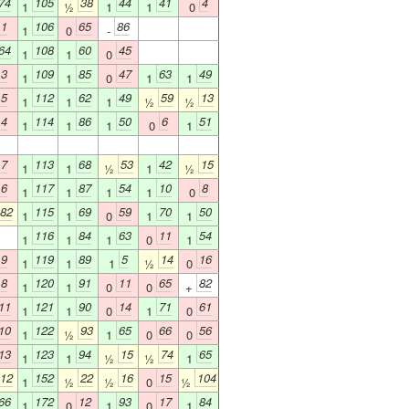
74
105
38
44
41
4
1
½
1
1
0
1
106
65
86
1
0
-
64
108
60
45
1
1
0
3
109
85
47
63
49
1
1
0
1
1
5
112
62
49
59
13
1
1
1
½
½
4
114
86
50
6
51
1
1
1
0
1
7
113
68
53
42
15
1
1
½
1
½
6
117
87
54
10
8
1
1
1
1
0
82
115
69
59
70
50
1
1
0
1
1
116
84
63
11
54
1
1
1
0
1
9
119
89
5
14
16
1
1
1
½
0
8
120
91
11
65
82
1
1
0
0
+
11
121
90
14
71
61
1
1
0
1
0
10
122
93
65
66
56
1
½
1
0
0
13
123
94
15
74
65
1
1
½
½
1
12
152
22
16
15
104
1
½
½
0
½
66
172
12
93
17
84
1
0
1
0
1