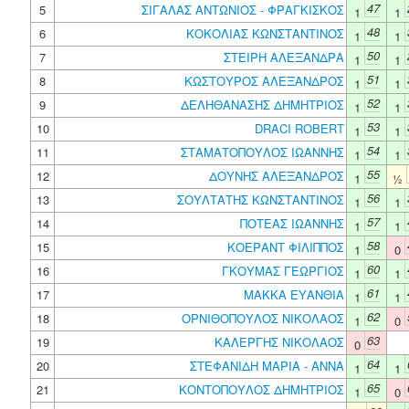
47
5
ΣΙΓΑΛΑΣ ΑΝΤΩΝΙΟΣ - ΦΡΑΓΚΙΣΚΟΣ
1
1
48
6
ΚΟΚΟΛΙΑΣ ΚΩΝΣΤΑΝΤΙΝΟΣ
1
1
50
7
ΣΤΕΙΡΗ ΑΛΕΞΑΝΔΡΑ
1
1
51
8
ΚΩΣΤΟΥΡΟΣ ΑΛΕΞΑΝΔΡΟΣ
1
1
52
9
ΔΕΛΗΘΑΝΑΣΗΣ ΔΗΜΗΤΡΙΟΣ
1
1
53
10
DRACI ROBERT
1
1
54
11
ΣΤΑΜΑΤΟΠΟΥΛΟΣ ΙΩΑΝΝΗΣ
1
1
55
12
ΔΟΥΝΗΣ ΑΛΕΞΑΝΔΡΟΣ
1
½
56
13
ΣΟΥΛΤΑΤΗΣ ΚΩΝΣΤΑΝΤΙΝΟΣ
1
1
57
14
ΠΟΤΕΑΣ ΙΩΑΝΝΗΣ
1
1
58
15
ΚΟΕΡΑΝΤ ΦΙΛΙΠΠΟΣ
1
0
60
16
ΓΚΟΥΜΑΣ ΓΕΩΡΓΙΟΣ
1
1
61
17
ΜΑΚΚΑ ΕΥΑΝΘΙΑ
1
1
62
18
ΟΡΝΙΘΟΠΟΥΛΟΣ ΝΙΚΟΛΑΟΣ
1
0
63
19
ΚΑΛΕΡΓΗΣ ΝΙΚΟΛΑΟΣ
0
64
20
ΣΤΕΦΑΝΙΔΗ ΜΑΡΙΑ - ΑΝΝΑ
1
1
65
21
ΚΟΝΤΟΠΟΥΛΟΣ ΔΗΜΗΤΡΙΟΣ
1
0