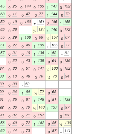
145
25
144
133
147
132
0
0
0
1
0
168
11
47
77
144
72
0
0
0
1
0
150
19
160
151
146
156
0
0
+
0
1
165
26
134
140
172
0
½
1
0
155
29
168
69
157
67
0
1
0
½
0
151
27
46
135
165
77
0
0
1
+
0
157
31
19
136
58
81
0
0
1
1
-
32
43
139
64
136
0
0
1
0
0
87
30
51
141
160
152
0
0
0
½
0
88
13
48
70
73
94
0
0
0
½
0
89
33
52
0
-
90
34
64
72
68
0
1
½
0
91
35
61
145
81
138
0
0
1
0
1
92
36
70
140
137
97
0
0
½
1
0
93
37
71
157
158
0
0
0
0
156
40
72
142
85
139
0
0
1
0
½
160
44
73
87
141
0
0
0
+