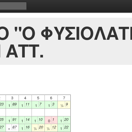
Ο "Ο ΦΥΣΙΟΛΑΤ
 ΑΤΤ.
2
3
4
5
6
7
23
89
11
7
3
9
1
1
1
1
½
25
91
14
10
1
20
1
1
1
0
1
27
87
16
20
12
22
+
1
½
½
1