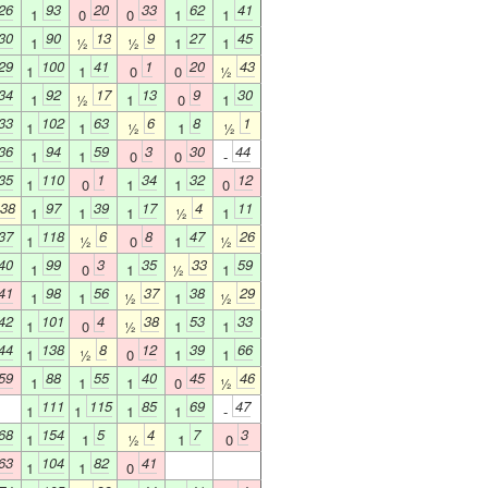
26
93
20
33
62
41
1
0
0
1
1
30
90
13
9
27
45
1
½
½
1
1
29
100
41
1
20
43
1
1
0
0
½
34
92
17
13
9
30
1
½
1
0
1
33
102
63
6
8
1
1
1
½
1
½
36
94
59
3
30
44
1
1
0
0
-
35
110
1
34
32
12
1
0
1
1
0
38
97
39
17
4
11
1
1
1
½
1
37
118
6
8
47
26
1
½
0
1
½
40
99
3
35
33
59
1
0
1
½
1
41
98
56
37
38
29
1
1
½
1
½
42
101
4
38
53
33
1
0
½
1
1
44
138
8
12
39
66
1
½
0
1
1
59
88
55
40
45
46
1
1
1
0
½
111
115
85
69
47
1
1
1
1
-
68
154
5
4
7
3
1
1
½
1
0
63
104
82
41
1
1
0