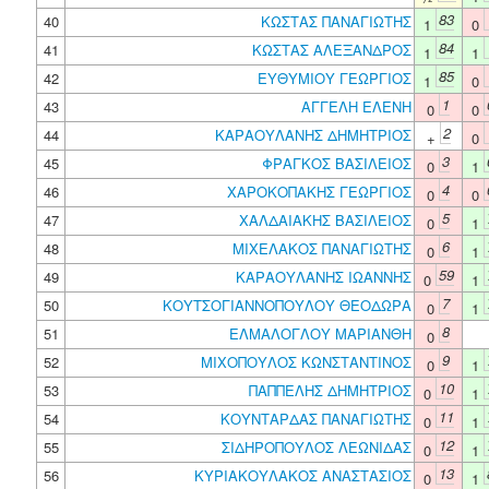
83
40
ΚΩΣΤΑΣ ΠΑΝΑΓΙΩΤΗΣ
1
0
84
41
ΚΩΣΤΑΣ ΑΛΕΞΑΝΔΡΟΣ
1
1
85
42
ΕΥΘΥΜΙΟΥ ΓΕΩΡΓΙΟΣ
1
0
1
43
ΑΓΓΕΛΗ ΕΛΕΝΗ
0
0
2
44
ΚΑΡΑΟΥΛΑΝΗΣ ΔΗΜΗΤΡΙΟΣ
+
0
3
45
ΦΡΑΓΚΟΣ ΒΑΣΙΛΕΙΟΣ
0
1
4
46
ΧΑΡΟΚΟΠΑΚΗΣ ΓΕΩΡΓΙΟΣ
0
0
5
47
ΧΑΛΔΑΙΑΚΗΣ ΒΑΣΙΛΕΙΟΣ
0
1
6
48
ΜΙΧΕΛΑΚΟΣ ΠΑΝΑΓΙΩΤΗΣ
0
1
59
49
ΚΑΡΑΟΥΛΑΝΗΣ ΙΩΑΝΝΗΣ
0
1
7
50
ΚΟΥΤΣΟΓΙΑΝΝΟΠΟΥΛΟΥ ΘΕΟΔΩΡΑ
0
1
8
51
ΕΛΜΑΛΟΓΛΟΥ ΜΑΡΙΑΝΘΗ
0
9
52
ΜΙΧΟΠΟΥΛΟΣ ΚΩΝΣΤΑΝΤΙΝΟΣ
0
1
10
53
ΠΑΠΠΕΛΗΣ ΔΗΜΗΤΡΙΟΣ
0
1
11
54
ΚΟΥΝΤΑΡΔΑΣ ΠΑΝΑΓΙΩΤΗΣ
0
1
12
55
ΣΙΔΗΡΟΠΟΥΛΟΣ ΛΕΩΝΙΔΑΣ
0
1
13
56
ΚΥΡΙΑΚΟΥΛΑΚΟΣ ΑΝΑΣΤΑΣΙΟΣ
0
1