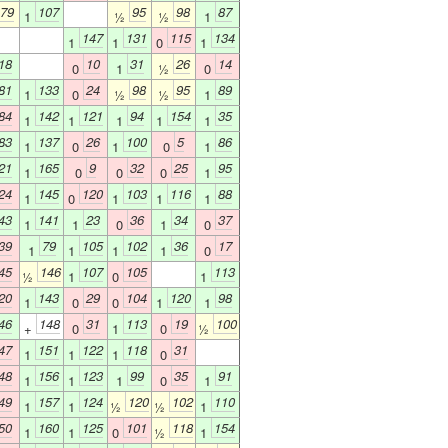
79
107
95
98
87
1
½
½
1
147
131
115
134
1
1
0
1
18
10
31
26
14
0
1
½
0
81
133
24
98
95
89
1
0
½
½
1
84
142
121
94
154
35
1
1
1
1
1
83
137
26
100
5
86
1
0
1
0
1
21
165
9
32
25
95
1
0
0
0
1
24
145
120
103
116
88
1
0
1
1
1
43
141
23
36
34
37
1
1
0
1
0
39
79
105
102
36
17
1
1
1
1
0
45
146
107
105
113
½
1
0
1
20
143
29
104
120
98
1
0
0
1
1
46
148
31
113
19
100
+
0
1
0
½
47
151
122
118
31
1
1
1
0
48
156
123
99
35
91
1
1
1
0
1
49
157
124
120
102
110
1
1
½
½
1
50
160
125
101
118
154
1
1
0
½
1