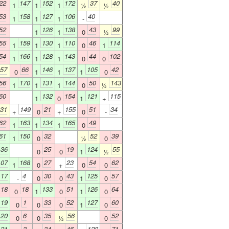
22
147
152
172
37
40
1
1
1
½
½
53
158
127
106
40
1
1
1
-
52
126
138
43
99
1
1
0
½
55
159
130
110
46
114
1
1
1
0
1
54
166
128
143
44
102
1
1
1
0
0
57
66
146
137
105
42
0
1
1
1
0
56
170
131
144
50
143
1
1
1
0
½
60
132
154
121
115
1
0
1
+
31
149
21
155
51
34
+
0
+
0
-
62
163
134
165
49
1
1
1
0
61
150
32
52
39
1
0
½
0
136
25
19
124
55
0
0
1
½
107
168
27
23
54
62
1
0
+
0
0
117
4
30
43
125
57
-
0
0
1
0
118
18
133
51
126
64
0
1
0
1
0
119
1
33
52
127
60
0
0
0
1
0
120
6
35
56
52
0
0
½
0
121
3
34
46
128
71