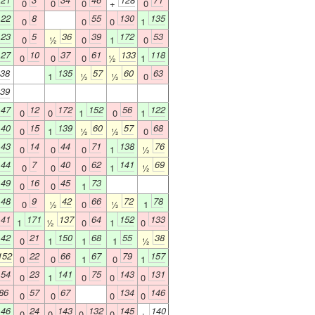
0
0
0
+
0
122
8
55
130
135
0
0
0
1
123
5
36
39
172
53
0
½
0
1
0
127
10
37
61
133
118
0
0
0
½
1
38
135
57
60
63
1
½
½
0
39
147
12
172
152
56
122
0
0
1
0
1
140
15
139
60
57
68
0
1
½
½
0
143
14
44
71
138
76
0
0
0
1
½
144
7
40
62
141
69
0
0
0
1
½
149
16
45
73
0
0
1
148
9
42
66
72
78
0
½
0
½
1
141
171
137
64
152
133
1
½
0
1
0
142
21
150
68
55
38
0
1
1
1
½
152
22
66
67
79
157
0
0
1
0
1
154
23
141
75
143
131
0
1
0
0
0
86
57
67
134
146
0
0
0
0
146
24
143
132
145
140
0
0
0
0
+