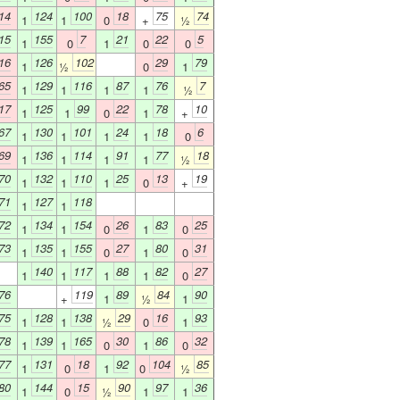
14
124
100
18
75
74
1
1
0
+
½
15
155
7
21
22
5
1
0
1
0
0
16
126
102
29
79
1
½
0
1
65
129
116
87
76
7
1
1
1
1
½
17
125
99
22
78
10
1
1
0
1
+
67
130
101
24
18
6
1
1
1
1
0
69
136
114
91
77
18
1
1
1
1
½
70
132
110
25
13
19
1
1
1
0
+
71
127
118
1
1
72
134
154
26
83
25
1
1
0
1
0
73
135
155
27
80
31
1
1
0
1
0
140
117
88
82
27
1
1
1
1
0
76
119
89
84
90
+
1
½
1
75
128
138
29
16
93
1
1
½
0
1
78
139
165
30
86
32
1
1
0
1
0
77
131
18
92
104
85
1
0
1
0
½
80
144
15
90
97
36
1
0
½
1
1