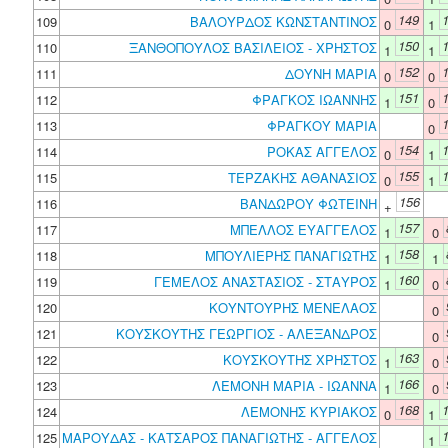
149
109
ΒΑΛΟΥΡΔΟΣ ΚΩΝΣΤΑΝΤΙΝΟΣ
0
1
150
110
ΞΑΝΘΟΠΟΥΛΟΣ ΒΑΣΙΛΕΙΟΣ - ΧΡΗΣΤΟΣ
1
1
152
111
ΔΟΥΝΗ ΜΑΡΙΑ
0
0
151
112
ΦΡΑΓΚΟΣ ΙΩΑΝΝΗΣ
1
0
113
ΦΡΑΓΚΟΥ ΜΑΡΙΑ
0
154
114
ΡΟΚΑΣ ΑΓΓΕΛΟΣ
0
1
155
115
ΤΕΡΖΑΚΗΣ ΑΘΑΝΑΣΙΟΣ
0
1
156
116
ΒΑΝΔΩΡΟΥ ΦΩΤΕΙΝΗ
+
157
117
ΜΠΕΛΛΟΣ ΕΥΑΓΓΕΛΟΣ
1
0
158
118
ΜΠΟΥΛΙΕΡΗΣ ΠΑΝΑΓΙΩΤΗΣ
1
1
160
119
ΓΕΜΕΛΟΣ ΑΝΑΣΤΑΣΙΟΣ - ΣΤΑΥΡΟΣ
1
0
120
ΚΟΥΝΤΟΥΡΗΣ ΜΕΝΕΛΑΟΣ
0
121
ΚΟΥΣΚΟΥΤΗΣ ΓΕΩΡΓΙΟΣ - ΑΛΕΞΑΝΔΡΟΣ
0
163
122
ΚΟΥΣΚΟΥΤΗΣ ΧΡΗΣΤΟΣ
1
0
166
123
ΛΕΜΟΝΗ ΜΑΡΙΑ - ΙΩΑΝΝΑ
1
0
168
124
ΛΕΜΟΝΗΣ ΚΥΡΙΑΚΟΣ
0
1
125
ΜΑΡΟΥΔΑΣ - ΚΑΤΣΑΡΟΣ ΠΑΝΑΓΙΩΤΗΣ - ΑΓΓΕΛΟΣ
1