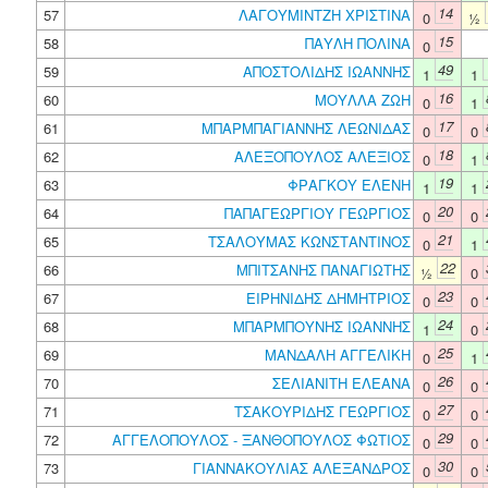
14
57
ΛΑΓΟΥΜΙΝΤΖΗ ΧΡΙΣΤΙΝΑ
0
½
15
58
ΠΑΥΛΗ ΠΟΛΙΝΑ
0
49
59
ΑΠΟΣΤΟΛΙΔΗΣ ΙΩΑΝΝΗΣ
1
1
16
60
ΜΟΥΛΛΑ ΖΩΗ
0
1
17
61
ΜΠΑΡΜΠΑΓΙΑΝΝΗΣ ΛΕΩΝΙΔΑΣ
0
0
18
62
ΑΛΕΞΟΠΟΥΛΟΣ ΑΛΕΞΙΟΣ
0
1
19
63
ΦΡΑΓΚΟΥ ΕΛΕΝΗ
1
1
20
64
ΠΑΠΑΓΕΩΡΓΙΟΥ ΓΕΩΡΓΙΟΣ
0
0
21
65
ΤΣΑΛΟΥΜΑΣ ΚΩΝΣΤΑΝΤΙΝΟΣ
0
1
22
66
ΜΠΙΤΣΑΝΗΣ ΠΑΝΑΓΙΩΤΗΣ
½
0
23
67
ΕΙΡΗΝΙΔΗΣ ΔΗΜΗΤΡΙΟΣ
0
0
24
68
ΜΠΑΡΜΠΟΥΝΗΣ ΙΩΑΝΝΗΣ
1
0
25
69
ΜΑΝΔΑΛΗ ΑΓΓΕΛΙΚΗ
0
1
26
70
ΣΕΛΙΑΝΙΤΗ ΕΛΕΑΝΑ
0
0
27
71
ΤΣΑΚΟΥΡΙΔΗΣ ΓΕΩΡΓΙΟΣ
0
0
29
72
ΑΓΓΕΛΟΠΟΥΛΟΣ - ΞΑΝΘΟΠΟΥΛΟΣ ΦΩΤΙΟΣ
0
0
30
73
ΓΙΑΝΝΑΚΟΥΛΙΑΣ ΑΛΕΞΑΝΔΡΟΣ
0
0