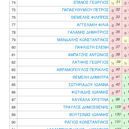
31
74
ΣΠΑΝΟΣ ΓΕΩΡΓΙΟΣ
½
0
32
75
ΠΑΠΑΕΥΘΥΜΙΟΥ ΠΕΤΡΟΣ
0
0
33
76
ΘΕΜΕΛΗΣ ΦΙΛΙΠΠΟΣ
0
0
34
77
ΑΓΓΕΛΑΚΗ ΦΙΛΙΑ
0
0
35
78
ΓΑΛΑΝΗΣ ΔΗΜΗΤΡΙΟΣ
0
0
36
79
ΜΑΝΔΑΛΗΣ ΚΩΝΣΤΑΝΤΙΝΟΣ
0
½
37
80
ΠΑΦΛΙΩΤΗ ΕΛΕΝΗ
0
0
38
81
ΑΜΠΑΤΖΗΣ ΑΝΤΩΝΙΟΣ
0
0
39
82
ΛΑΤΙΦΗΣ ΓΕΩΡΓΙΟΣ
½
½
40
83
ΑΒΡΑΜΟΠΟΥΛΟΣ ΠΕΡΙΚΛΗΣ
0
0
41
84
ΘΕΜΕΛΗ ΔΗΜΗΤΡΑ
0
1
42
85
ΣΩΤΗΡΙΑΔΟΥ ΙΩΑΝΝΑ
0
1
87
86
ΦΩΤΙΑΔΗΣ ΙΩΑΝΝΗΣ
0
1
86
87
ΚΑΥΚΑΛΑ ΧΡΙΣΤΙΝΑ
1
1
129
88
ΤΡΑΥΛΟΣ ΔΗΜΟΣΘΕΝΗΣ
1
0
130
89
ΒΟΥΤΣΙΝΑΣ ΙΩΑΝΝΗΣ
1
1
131
90
ΡΑΓΙΟΣ ΚΩΝΣΤΑΝΤΙΝΟΣ
1
1
132