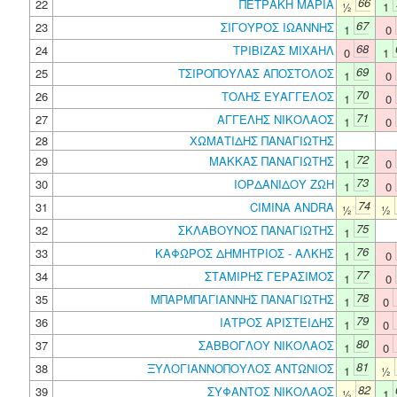
66
22
ΠΕΤΡΑΚΗ ΜΑΡΙΑ
½
1
67
23
ΣΙΓΟΥΡΟΣ ΙΩΑΝΝΗΣ
1
0
68
24
ΤΡΙΒΙΖΑΣ ΜΙΧΑΗΛ
0
1
69
25
ΤΣΙΡΟΠΟΥΛΑΣ ΑΠΟΣΤΟΛΟΣ
1
0
70
26
ΤΟΛΗΣ ΕΥΑΓΓΕΛΟΣ
1
0
71
27
ΑΓΓΕΛΗΣ ΝΙΚΟΛΑΟΣ
1
0
28
ΧΩΜΑΤΙΔΗΣ ΠΑΝΑΓΙΩΤΗΣ
72
29
ΜΑΚΚΑΣ ΠΑΝΑΓΙΩΤΗΣ
1
0
73
30
ΙΟΡΔΑΝΙΔΟΥ ΖΩΗ
1
0
74
31
CIMINA ANDRA
½
½
75
32
ΣΚΛΑΒΟΥΝΟΣ ΠΑΝΑΓΙΩΤΗΣ
1
76
33
ΚΑΦΩΡΟΣ ΔΗΜΗΤΡΙΟΣ - ΑΛΚΗΣ
1
0
77
34
ΣΤΑΜΙΡΗΣ ΓΕΡΑΣΙΜΟΣ
1
0
78
35
ΜΠΑΡΜΠΑΓΙΑΝΝΗΣ ΠΑΝΑΓΙΩΤΗΣ
1
0
79
36
ΙΑΤΡΟΣ ΑΡΙΣΤΕΙΔΗΣ
1
0
80
37
ΣΑΒΒΟΓΛΟΥ ΝΙΚΟΛΑΟΣ
1
0
81
38
ΞΥΛΟΓΙΑΝΝΟΠΟΥΛΟΣ ΑΝΤΩΝΙΟΣ
1
½
82
39
ΣΥΦΑΝΤΟΣ ΝΙΚΟΛΑΟΣ
½
1