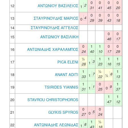
0
0
0
0
2
12
ΑΝΤΩΝΙΟΥ ΒΑΣΙΛΕΙΟΣ
1
31
41
45
20
0
0
0
0
4
13
ΣΤΑΥΡΙΝΟΥΔΗΣ ΜΑΡΙΟΣ
0
29
39
43
18
14
ΣΤΑΥΡΙΝΟΥΔΗΣ ΑΓΓΕΛΟΣ
0
0
15
ΑΝΤΩΝΙΟΥ ΒΑΣΙΛΙΚΗ
46
17
0
1
1
0
0
16
ΑΝΤΩΝΙΑΔΗΣ ΧΑΡΑΛΑΜΠΟΣ
24
40
10
17
29
½
1
1
1
3
17
PICA ELENI
1
28
23
16
15
1
½
1
7
8
18
ANANT ADITI
1
½
33
22
13
1
0
1
1
9
19
TSIRIDES YIANNIS
1
0
31
25
37
1
1
20
STAVROU CHRISTOPHOROS
47
12
0
0
5
21
GLYKIS SPYROS
0
27
24
1
½
8
22
ΑΝΤΩΝΙΑΔΗΣ ΛΕΩΝΙΔΑΣ
1
43
18