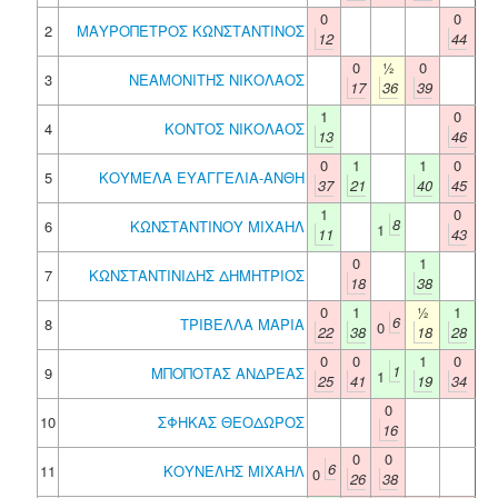
0
0
2
ΜΑΥΡΟΠΕΤΡΟΣ ΚΩΝΣΤΑΝΤΙΝΟΣ
12
44
0
½
0
3
ΝΕΑΜΟΝΙΤΗΣ ΝΙΚΟΛΑΟΣ
17
36
39
1
0
4
ΚΟΝΤΟΣ ΝΙΚΟΛΑΟΣ
13
46
0
1
1
0
5
ΚΟΥΜΕΛΑ ΕΥΑΓΓΕΛΙΑ-ΑΝΘΗ
37
21
40
45
1
0
8
6
ΚΩΝΣΤΑΝΤΙΝΟΥ ΜΙΧΑΗΛ
1
11
43
0
1
7
ΚΩΝΣΤΑΝΤΙΝΙΔΗΣ ΔΗΜΗΤΡΙΟΣ
18
38
0
1
½
1
6
8
ΤΡΙΒΕΛΛΑ ΜΑΡΙΑ
0
22
38
18
28
0
0
1
0
1
9
ΜΠΟΠΟΤΑΣ ΑΝΔΡΕΑΣ
1
25
41
19
34
0
10
ΣΦΗΚΑΣ ΘΕΟΔΩΡΟΣ
16
0
0
6
11
ΚΟΥΝΕΛΗΣ ΜΙΧΑΗΛ
0
26
38