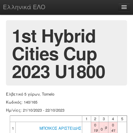
Ελληνικά ΕΛΟ
Περί
1st Hybrid
Cities Cup
chesstu.be @ discord
Login
2023 U1800
Ελβετικό 5 γύρων, Tornelo
Κωδικός: 140/165
Ημ/νίες: 21/10/2023 - 22/10/2023
1
2
3
4
5
0
0
9
1
ΜΠΟΪΚΟΣ ΑΡΙΣΤΕΙΔΗΣ
0
19
41