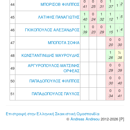
0
0
0
1
2
44
ΜΠΟΡΙΣΟΒ ΦΙΛΙΠΠΟΣ
1
41
25
31
37
1
0
1
1
5
45
ΛΑΤΙΦΗΣ ΠΑΝΑΓΙΩΤΗΣ
1
40
24
32
12
1
0
0
1
4
46
ΓΚΙΚΟΠΟΥΛΟΣ ΑΛΕΞΑΝΔΡΟΣ
1
39
23
29
15
0
0
47
ΜΠΟΠΟΤΑ ΣΟΦΙΑ
20
30
1
½
48
ΚΩΝΣΤΑΝΤΙΝΙΔΗΣ ΜΑΥΡΟΥΔΗΣ
26
38
0
0
ΑΡΓΥΡΟΠΟΥΛΟΣ-ΜΑΤΣΙΝΗΣ
49
29
39
ΟΡΦΕΑΣ
0
0
50
ΠΑΠΑΔΟΠΟΥΛΟΣ ΦΙΛΙΠΠΟΣ
30
40
0
0
51
ΠΑΠΑΔΟΠΟΥΛΟΣ ΠΑΥΛΟΣ
34
41
Επιστροφή στην Ελληνική Σκακιστική Ομοσπονδία
©
Andreas Andreou
2012-2026 [P]