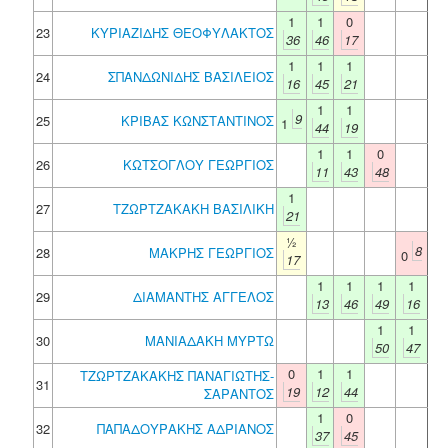
1
1
0
23
ΚΥΡΙΑΖΙΔΗΣ ΘΕΟΦΥΛΑΚΤΟΣ
36
46
17
1
1
1
24
ΣΠΑΝΔΩΝΙΔΗΣ ΒΑΣΙΛΕΙΟΣ
16
45
21
1
1
9
25
ΚΡΙΒΑΣ ΚΩΝΣΤΑΝΤΙΝΟΣ
1
44
19
1
1
0
26
ΚΩΤΣΟΓΛΟΥ ΓΕΩΡΓΙΟΣ
11
43
48
1
27
ΤΖΩΡΤΖΑΚΑΚΗ ΒΑΣΙΛΙΚΗ
21
½
8
28
ΜΑΚΡΗΣ ΓΕΩΡΓΙΟΣ
0
17
1
1
1
1
29
ΔΙΑΜΑΝΤΗΣ ΑΓΓΕΛΟΣ
13
46
49
16
1
1
30
ΜΑΝΙΑΔΑΚΗ ΜΥΡΤΩ
50
47
0
1
1
ΤΖΩΡΤΖΑΚΑΚΗΣ ΠΑΝΑΓΙΩΤΗΣ-
31
19
12
44
ΣΑΡΑΝΤΟΣ
1
0
32
ΠΑΠΑΔΟΥΡΑΚΗΣ ΑΔΡΙΑΝΟΣ
37
45