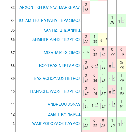
0
33
ΑΡΧΟΝΤΙΚΗ ΙΩΑΝΝΑ-ΜΑΡΚΕΛΛΑ
18
1
9
34
ΠΟΤΑΜΙΤΗΣ ΡΑΦΑΗΛ-ΓΕΡΑΣΙΜΟΣ
1
51
35
ΚΑΝΤΙΔΗΣ ΙΩΑΝΝΗΣ
0
1
3
36
ΔΗΜΗΤΡΙΑΔΗΣ ΓΕΩΡΓΙΟΣ
½
23
39
0
0
0
0
5
37
ΜΙΣΑΗΛΙΔΗΣ ΣΙΜΟΣ
1
32
40
44
19
0
1
½
8
7
38
ΚΟΥΤΡΑΣ ΝΕΚΤΑΡΙΟΣ
0
0
43
11
48
0
0
1
1
3
39
ΒΑΣΙΛΟΠΟΥΛΟΣ ΠΕΤΡΟΣ
1
46
36
13
49
0
0
1
1
5
40
ΓΙΑΝΝΟΠΟΥΛΟΣ ΓΕΩΡΓΙΟΣ
0
45
16
37
50
1
1
1
9
1
41
ANDREOU JONAS
1
1
44
12
51
42
ΖΑΜΙΤ ΚΥΡΙΑΚΟΣ
1
0
0
1
6
43
ΛΑΜΠΡΟΠΟΥΛΟΣ ΠΑΥΛΟΣ
1
38
22
26
13