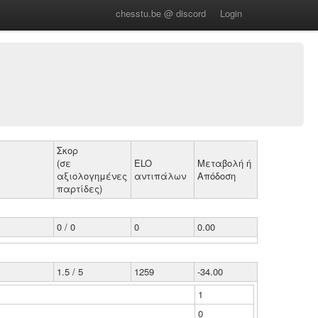
chesstu.be @ discord
Login
Σκορ
(σε
ELO
Μεταβολή ή
αξιολογημένες
αντιπάλων
Απόδοση
παρτίδες)
0 / 0
0
0.00
1.5 / 5
1259
-34.00
1
0