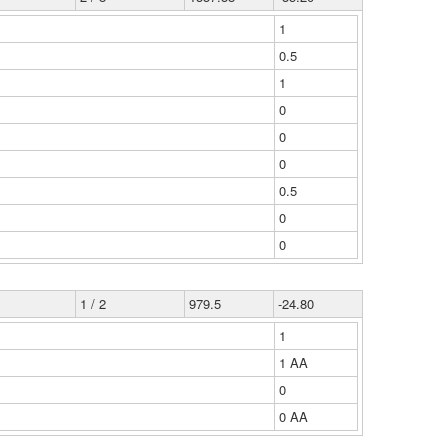
1
0.5
1
0
0
0
0.5
0
0
1 / 2
979.5
-24.80
1
1 ΑΑ
0
0 ΑΑ