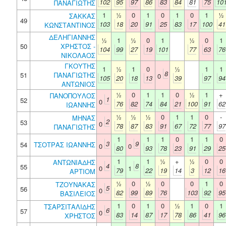
102
95
97
86
83
84
81
75
10
ΠΑΝΑΓΙΩΤΗΣ
1
½
0
1
0
1
0
1
½
ΣΑΚΚΑΣ
49
103
18
20
91
25
83
17
100
41
ΚΩΝΣΤΑΝΤΙΝΟΣ
ΔΕΛΗΓΙΑΝΝΗΣ
½
1
½
0
1
½
0
1
50
ΧΡΗΣΤΟΣ -
104
99
27
19
101
77
63
76
ΝΙΚΟΛΑΟΣ
ΓΚΟΥΤΗΣ
1
½
1
0
½
1
1
8
51
ΠΑΝΑΓΙΩΤΗΣ
0
105
20
18
13
39
97
94
ΑΝΤΩΝΙΟΣ
½
0
1
1
0
½
1
+
ΠΑΝΟΠΟΥΛΟΣ
1
52
0
76
82
74
84
21
100
91
62
ΙΩΑΝΝΗΣ
½
½
½
0
1
1
0
-
ΜΗΝΑΣ
2
53
0
78
87
83
91
67
72
77
97
ΠΑΝΑΓΙΩΤΗΣ
1
1
1
0
1
1
0
3
9
54
ΤΣΟΤΡΑΣ ΙΩΑΝΝΗΣ
0
0
80
93
78
23
91
29
25
1
1
½
+
½
0
0
ΑΝΤΩΝΙΑΔΗΣ
4
8
55
0
1
79
22
19
14
3
12
16
ΑΡΤΙΟΜ
½
0
½
0
0
1
0
ΤΖΟΥΝΑΚΑΣ
5
56
0
82
99
89
76
103
92
95
ΒΑΣΙΛΕΙΟΣ
1
0
1
0
½
1
0
1
ΤΣΑΡΣΙΤΑΛΙΔΗΣ
6
57
0
83
14
87
17
78
86
41
96
ΧΡΗΣΤΟΣ