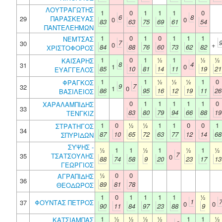
ΛΟΥΤΡΑΓΩΤΗΣ
1
0
1
1
1
0
6
8
29
ΠΑΡΑΣΚΕΥΑΣ
0
0
83
63
75
69
61
54
ΠΑΝΤΕΛΕΗΜΩΝ
1
0
1
0
1
1
1
ΝΕΜΤΣΑΣ
7
30
0
+
84
88
76
60
73
62
82
ΧΡΙΣΤΟΦΟΡΟΣ
1
0
1
½
1
½
½
ΚΑΙΣΑΡΗΣ
8
4
31
1
0
85
10
81
14
11
19
21
ΕΥΑΓΓΕΛΟΣ
1
1
½
½
½
1
0
ΦΡΑΓΚΟΣ
9
7
32
1
0
86
95
16
12
19
11
26
ΒΑΣΙΛΕΙΟΣ
0
1
1
1
1
1
0
ΧΑΡΑΛΑΜΠΙΔΗΣ
33
83
80
79
94
66
88
19
ΤΕΝΓΚΙΖ
1
0
½
½
1
1
0
0
1
ΣΤΡΑΤΗΓΟΣ
34
87
10
65
72
63
77
12
14
68
ΣΠΥΡΙΔΩΝ
ΣΥΨΗΣ -
½
1
1
½
1
½
1
½
7
35
ΤΣΑΤΣΟΥΛΗΣ
0
88
74
58
9
20
23
17
13
ΓΕΩΡΓΙΟΣ
½
0
0
ΑΓΡΑΠΙΔΗΣ
36
89
81
78
ΘΕΟΔΩΡΟΣ
1
0
1
1
1
1
½
1
37
ΦΟΥΝΤΑΣ ΠΕΤΡΟΣ
0
0
90
11
84
97
23
88
9
1
½
½
½
½
1
1
½
ΚΑΤΣΙΑΜΠΑΣ