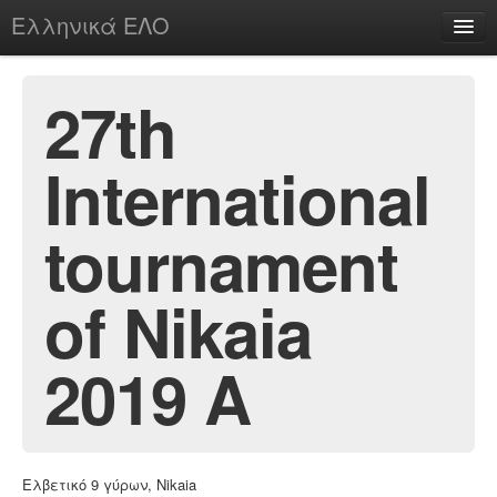
Ελληνικά ΕΛΟ
Περί
27th
International
chesstu.be @ discord
Login
tournament
of Nikaia
2019 A
Ελβετικό 9 γύρων, Nikaia