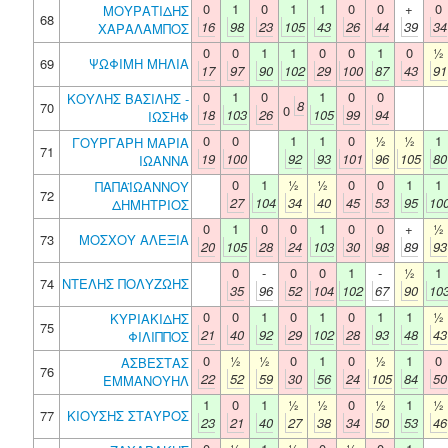
0
1
0
1
1
0
0
+
0
ΜΟΥΡΑΤΙΔΗΣ
68
16
98
23
105
43
26
44
39
34
ΧΑΡΑΛΑΜΠΟΣ
0
0
1
1
0
0
1
0
½
69
ΨΩΦΙΜΗ ΜΗΛΙΑ
17
97
90
102
29
100
87
43
91
0
1
0
1
0
0
ΚΟΥΛΗΣ ΒΑΣΙΛΗΣ -
8
70
0
18
103
26
105
99
94
ΙΩΣΗΦ
0
0
1
1
0
½
½
1
ΓΟΥΡΓΑΡΗ ΜΑΡΙΑ
71
19
100
92
93
101
96
105
80
ΙΩΑΝΝΑ
0
1
½
½
0
0
1
1
ΠΑΠΑΪΩΑΝΝΟΥ
72
27
104
34
40
45
53
95
10
ΔΗΜΗΤΡΙΟΣ
0
1
0
0
1
0
0
+
½
73
ΜΟΣΧΟΥ ΑΛΕΞΙΑ
20
105
28
24
103
30
98
89
93
0
-
0
0
1
-
½
1
74
ΝΤΕΛΗΣ ΠΟΛΥΖΩΗΣ
35
96
52
104
102
67
90
10
0
0
1
0
1
0
1
1
½
ΚΥΡΙΑΚΙΔΗΣ
75
21
40
92
29
102
28
93
48
43
ΦΙΛΙΠΠΟΣ
0
½
½
0
1
0
½
1
0
ΑΣΒΕΣΤΑΣ
76
22
52
59
30
56
24
105
84
50
ΕΜΜΑΝΟΥΗΛ
1
0
1
½
½
0
½
1
½
77
ΚΙΟΥΣΗΣ ΣΤΑΥΡΟΣ
23
21
40
27
38
34
50
53
46