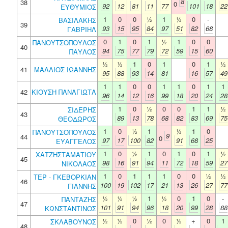
8
38
0
92
12
81
11
77
101
18
22
ΕΥΘΥΜΙΟΣ
1
0
0
½
1
½
0
-
ΒΑΣΙΛΑΚΗΣ
39
93
15
95
84
97
51
82
68
ΓΑΒΡΙΗΛ
0
1
0
1
½
1
0
0
ΠΑΝΟΥΤΣΟΠΟΥΛΟΣ
40
94
75
77
79
72
59
15
60
ΠΑΥΛΟΣ
½
½
1
0
1
0
1
½
41
ΜΑΛΛΙΟΣ ΙΩΑΝΝΗΣ
95
88
93
14
81
16
57
49
1
1
0
0
1
1
0
1
1
42
ΚΙΟΥΣΗ ΠΑΝΑΓΙΩΤΑ
96
14
12
16
99
18
20
24
28
1
0
½
0
0
1
1
½
ΣΙΔΕΡΗΣ
43
89
13
78
68
82
83
69
75
ΘΕΟΔΩΡΟΣ
1
0
½
1
½
1
0
ΠΑΝΟΥΤΣΟΠΟΥΛΟΣ
9
44
0
97
17
100
82
91
68
25
ΕΥΑΓΓΕΛΟΣ
1
0
½
1
0
1
0
1
½
ΧΑΤΖΗΣΤΑΜΑΤΙΟΥ
45
98
16
91
94
11
72
18
59
27
ΝΙΚΟΛΑΟΣ
1
0
1
1
1
0
0
½
½
ΤΕΡ - ΓΚΕΒΟΡΚΙΑΝ
46
100
19
102
17
21
13
26
27
77
ΓΙΑΝΝΗΣ
½
½
½
1
½
0
1
0
-
ΠΑΝΤΑΖΗΣ
47
101
91
94
96
18
20
99
28
88
ΚΩΝΣΤΑΝΤΙΝΟΣ
½
½
0
½
0
½
+
0
1
ΣΚΛΑΒΟΥΝΟΣ
48