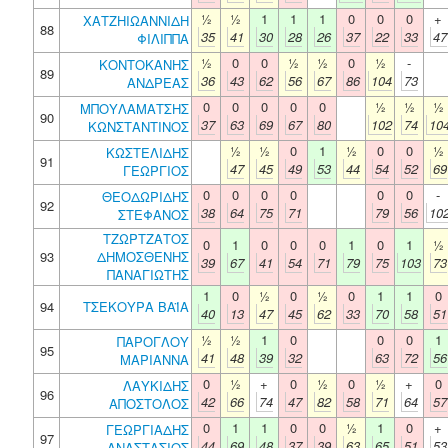
½
½
1
1
1
0
0
0
+
ΧΑΤΖΗΙΩΑΝΝΙΔΗ
88
35
41
30
28
26
37
22
33
47
ΦΙΛΙΠΠΑ
½
0
0
½
½
0
½
-
ΚΟΝΤΟΚΑΝΗΣ
89
36
43
62
56
67
86
104
73
ΑΝΔΡΕΑΣ
0
0
0
0
0
½
½
½
ΜΠΟΥΛΑΜΑΤΣΗΣ
90
37
63
69
67
80
102
74
10
ΚΩΝΣΤΑΝΤΙΝΟΣ
½
½
0
1
½
0
0
½
ΚΩΣΤΕΛΙΔΗΣ
91
47
45
49
53
44
54
52
69
ΓΕΩΡΓΙΟΣ
0
0
0
0
0
0
-
ΘΕΟΔΩΡΙΔΗΣ
92
38
64
75
71
79
56
10
ΣΤΕΦΑΝΟΣ
ΤΖΩΡΤΖΑΤΟΣ
0
1
0
0
0
1
0
1
½
93
ΔΗΜΟΣΘΕΝΗΣ
39
67
41
54
71
79
75
103
73
ΠΑΝΑΓΙΩΤΗΣ
1
0
½
0
½
0
1
1
0
94
ΤΣΕΚΟΥΡΑ ΒΑΪΑ
40
13
47
45
62
33
70
58
51
½
½
1
0
0
0
1
ΠΑΡΟΓΛΟΥ
95
41
48
39
32
63
72
56
ΜΑΡΙΑΝΝΑ
0
½
+
0
½
0
½
+
0
ΛΑΥΚΙΔΗΣ
96
42
66
74
47
82
58
71
64
57
ΑΠΟΣΤΟΛΟΣ
0
1
1
0
0
½
1
0
+
ΓΕΩΡΓΙΑΔΗΣ
97
44
69
48
37
39
63
65
51
53
ΑΝΑΣΤΑΣΙΟΣ