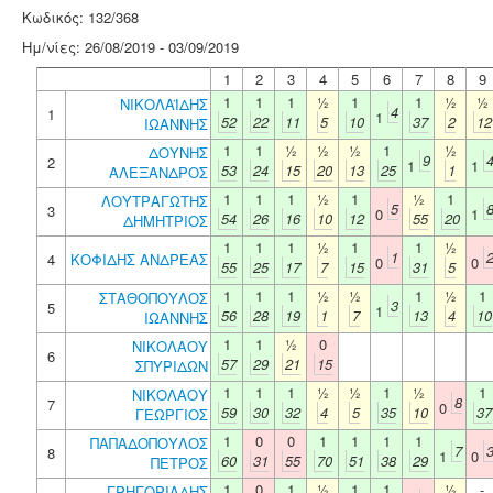
Κωδικός: 132/368
Ημ/νίες: 26/08/2019 - 03/09/2019
1
2
3
4
5
6
7
8
9
1
1
1
½
1
1
½
½
ΝΙΚΟΛΑΪΔΗΣ
4
1
1
52
22
11
5
10
37
2
12
ΙΩΑΝΝΗΣ
1
1
½
½
½
1
½
ΔΟΥΝΗΣ
9
2
1
1
53
24
15
20
13
25
1
ΑΛΕΞΑΝΔΡΟΣ
1
1
1
½
1
½
1
ΛΟΥΤΡΑΓΩΤΗΣ
5
3
0
1
54
26
16
10
12
55
20
ΔΗΜΗΤΡΙΟΣ
1
1
1
½
1
1
½
1
4
ΚΟΦΙΔΗΣ ΑΝΔΡΕΑΣ
0
0
55
25
17
7
15
31
5
1
1
1
½
½
1
½
1
ΣΤΑΘΟΠΟΥΛΟΣ
3
5
1
56
28
19
1
7
13
4
10
ΙΩΑΝΝΗΣ
1
1
½
0
ΝΙΚΟΛΑΟΥ
6
57
29
21
15
ΣΠΥΡΙΔΩΝ
1
1
1
½
½
1
½
1
ΝΙΚΟΛΑΟΥ
8
7
0
59
30
32
4
5
35
10
37
ΓΕΩΡΓΙΟΣ
1
0
0
1
1
1
1
ΠΑΠΑΔΟΠΟΥΛΟΣ
7
8
1
0
60
31
55
70
51
38
29
ΠΕΤΡΟΣ
1
0
1
½
1
1
½
-
ΓΡΗΓΟΡΙΑΔΗΣ