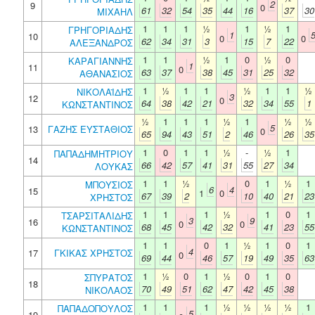
2
9
0
61
32
54
35
44
16
37
30
ΜΙΧΑΗΛ
1
1
1
½
1
½
1
ΓΡΗΓΟΡΙΑΔΗΣ
1
10
0
0
62
34
31
3
15
7
22
ΑΛΕΞΑΝΔΡΟΣ
1
1
½
1
0
½
0
ΚΑΡΑΓΙΑΝΝΗΣ
1
11
0
63
37
38
45
31
25
32
ΑΘΑΝΑΣΙΟΣ
1
½
1
1
½
1
1
½
ΝΙΚΟΛΑΪΔΗΣ
3
12
0
64
38
42
21
32
34
55
1
ΚΩΝΣΤΑΝΤΙΝΟΣ
½
1
1
1
½
1
½
½
5
13
ΓΑΖΗΣ ΕΥΣΤΑΘΙΟΣ
0
65
94
43
51
2
46
26
35
1
0
1
1
½
-
½
1
ΠΑΠΑΔΗΜΗΤΡΙΟΥ
14
66
42
57
41
31
55
27
34
ΛΟΥΚΑΣ
1
1
½
0
1
½
1
ΜΠΟΥΣΙΟΣ
6
4
15
1
0
67
39
2
10
40
21
23
ΧΡΗΣΤΟΣ
1
1
1
½
1
0
1
ΤΣΑΡΣΙΤΑΛΙΔΗΣ
3
9
16
0
0
68
45
42
32
41
23
55
ΚΩΝΣΤΑΝΤΙΝΟΣ
1
1
0
1
½
1
0
1
4
17
ΓΚΙΚΑΣ ΧΡΗΣΤΟΣ
0
69
44
46
57
19
49
35
63
1
½
0
1
½
0
1
0
ΣΠΥΡΑΤΟΣ
18
70
49
51
62
47
42
45
38
ΝΙΚΟΛΑΟΣ
1
1
1
½
½
½
½
1
ΠΑΠΑΔΟΠΟΥΛΟΣ
5
19