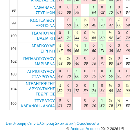
0
0
0
1
0
1
0
+
ΝΑΘΑΝΑΗΛ
98
45
68
79
64
62
73
61
84
ΣΠΥΡΙΔΩΝ
0
1
½
0
1
0
½
0
ΚΩΣΤΕΛΙΔΟΥ
99
50
56
58
42
70
47
66
59
ΔΕΣΠΟΙΝΑ
0
1
½
0
½
1
½
0
0
ΤΣΑΜΠΟΥΛΗ
100
46
71
44
61
65
69
52
49
72
ΒΑΣΙΛΙΚΗ
½
0
½
1
0
1
0
0
0
ΑΡΑΠΚΟΥΛΕ
101
47
58
66
64
50
71
38
62
48
ΕΙΡΗΝΗ
½
½
0
0
0
0
½
0
+
ΠΑΠΑΔΟΠΟΥΛΟΥ
102
48
65
46
69
75
74
90
87
92
ΜΑΡΙΛΕΝΑ
0
0
1
0
0
0
1
0
0
ΑΓΡΙΟΠΟΥΛΟΥ
103
49
70
80
66
73
87
56
93
74
ΣΤΑΥΡΟΥΛΑ
ΝΤΕΛΗΓΙΩΡΓΗΣ
½
0
0
0
1
0
½
0
½
104
ΑΡΧΟΝΤΑΚΗΣ
50
23
72
59
74
64
89
80
90
ΓΕΩΡΓΙΟΣ
0
0
0
0
1
½
½
+
ΣΠΥΡΑΤΟΥ
105
51
73
68
70
80
76
71
83
ΚΛΕΑΝΘΗ - ΑΝΘΙΑ
Επιστροφή στην Ελληνική Σκακιστική Ομοσπονδία
©
Andreas Andreou
2012-2026 [P]