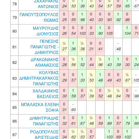
0
½
1
½
0
½
0
1
-
ΖΑΧΑΡΑΚΗΣ
78
24
53
36
43
54
57
59
65
67
ΑΝΤΩΝΙΟΣ
0
0
1
0
0
0
1
0
ΠΑΝΟΥΤΣΟΠΟΥΛΟΣ
79
25
55
98
40
33
93
92
86
ΘΩΜΑΣ
0
0
0
0
1
0
1
0
ΜΑΥΡΟΥΔΗΣ
80
26
54
103
33
90
105
104
71
ΔΙΟΝΥΣΙΟΣ
ΠΕΝΕΣΗΣ
½
1
½
0
0
-
81
ΠΑΝΑΓΙΩΤΗΣ -
27
36
38
31
41
48
ΔΗΜΗΤΡΙΟΣ
0
½
1
0
½
1
1
0
1
ΔΡΑΚΩΝΑΚΗΣ
82
28
56
52
44
96
43
39
30
24
ΑΘΑΝΑΣΙΟΣ
ΚΟΛΥΒΑΣ
0
0
1
½
1
0
0
½
-
83
ΔΗΜΗΤΡΑΚΑΡΑΚΟΣ
29
57
33
53
48
49
43
67
10
ΠΑΝΑΓΙΩΤΗΣ
0
1
0
½
0
½
½
0
-
ΧΑΛΔΑΙΑΚΗΣ
84
30
59
37
39
52
48
64
76
98
ΒΑΣΙΛΕΙΟΣ
0
-
ΜΠΑΛΑΣΚΑ ΕΛΕΝΗ
85
31
60
ΣΟΦΙΑ
0
0
1
½
0
1
0
1
1
ΔΗΜΗΤΡΙΑΔΗΣ
86
32
61
67
48
59
89
57
79
66
ΠΑΝΑΓΙΩΤΗΣ
0
½
½
0
1
0
1
ΡΟΔΟΠΟΥΛΟΣ
87
34
62
53
57
103
69
102
ΑΡΙΣΤΕΙΔΗΣ