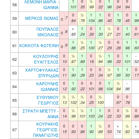
1
0
½
0
1
0
0
ΛΕΜΟΝΗ ΜΑΡΙΑ -
58
101
35
99
22
96
24
94
ΙΩΑΝΝΑ
0
½
1
1
0
1
0
1
7
59
ΜΕΡΚΟΣ ΘΩΜΑΣ
0
84
76
104
86
40
78
45
99
+
1
0
1
½
0
1
0
ΠΟΥΠΑΛΟΣ
8
60
0
85
24
26
30
27
21
40
61
ΝΙΚΟΛΑΟΣ
1
½
1
½
0
0
1
1
9
61
ΚΟΚΚΟΤΑ ΦΩΤΕΙΝΗ
0
86
25
100
27
29
28
98
60
0
½
1
0
½
1
0
1
-
ΚΟΥΛΟΥΡΗΣ
62
10
87
89
18
94
98
30
101
52
ΕΥΑΓΓΕΛΟΣ
0
1
1
0
0
½
1
1
0
ΧΑΡΤΟΦΥΛΑΚΑΣ
63
11
90
29
23
34
97
95
50
17
ΣΠΥΡΙΔΩΝ
0
1
0
0
0
1
½
-
ΚΑΡΟΥΝΗΣ
64
12
92
22
101
98
104
84
96
ΙΩΑΝΝΗΣ
½
½
½
0
½
0
0
ΕΥΘΥΜΙΟΥ
65
13
102
34
25
100
97
78
ΓΕΩΡΓΙΟΣ
0
½
½
1
1
0
0
½
0
ΣΤΡΑΤΗ ΜΠΕΤΤΥ -
66
14
96
101
103
24
22
33
99
86
ΑΝΝΑ
ΚΟΥΡΑΚΗΣ
0
0
0
1
½
0
+
½
+
67
ΓΕΩΡΓΙΟΣ-
15
93
86
90
89
53
74
83
78
ΠΑΝΑΓΙΩΤΗΣ