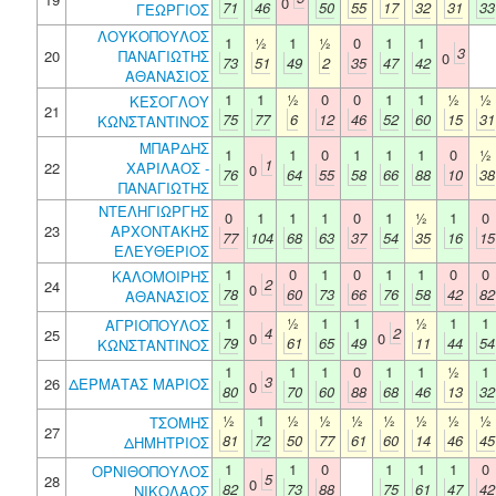
0
71
46
50
55
17
32
31
33
ΓΕΩΡΓΙΟΣ
ΛΟΥΚΟΠΟΥΛΟΣ
1
½
1
½
0
1
1
3
20
ΠΑΝΑΓΙΩΤΗΣ
0
73
51
49
2
35
47
42
ΑΘΑΝΑΣΙΟΣ
1
1
½
0
0
1
1
½
½
ΚΕΣΟΓΛΟΥ
21
75
77
6
12
46
52
60
15
31
ΚΩΝΣΤΑΝΤΙΝΟΣ
ΜΠΑΡΔΗΣ
1
1
0
1
1
1
0
½
1
22
ΧΑΡΙΛΑΟΣ -
0
76
64
55
58
66
88
10
38
ΠΑΝΑΓΙΩΤΗΣ
ΝΤΕΛΗΓΙΩΡΓΗΣ
0
1
1
1
0
1
½
1
0
23
ΑΡΧΟΝΤΑΚΗΣ
77
104
68
63
37
54
35
16
15
ΕΛΕΥΘΕΡΙΟΣ
1
0
1
0
1
1
0
0
ΚΑΛΟΜΟΙΡΗΣ
2
24
0
78
60
73
66
76
58
42
82
ΑΘΑΝΑΣΙΟΣ
1
½
1
1
½
1
1
ΑΓΡΙΟΠΟΥΛΟΣ
4
2
25
0
0
79
61
65
49
11
44
54
ΚΩΝΣΤΑΝΤΙΝΟΣ
1
1
1
0
1
1
½
1
3
26
ΔΕΡΜΑΤΑΣ ΜΑΡΙΟΣ
0
80
70
60
88
68
46
13
32
½
1
½
½
½
½
½
½
½
ΤΣΟΜΗΣ
27
81
72
50
77
61
60
14
46
45
ΔΗΜΗΤΡΙΟΣ
1
1
0
1
1
1
0
ΟΡΝΙΘΟΠΟΥΛΟΣ
5
28
0
82
73
88
75
61
47
42
ΝΙΚΟΛΑΟΣ