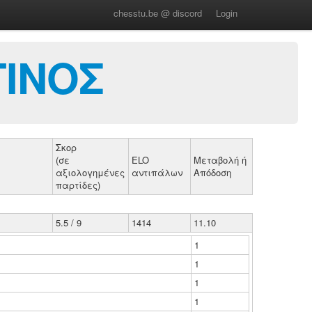
chesstu.be @ discord
Login
ΤΙΝΟΣ
Σκορ
(σε
ELO
Μεταβολή ή
αξιολογημένες
αντιπάλων
Απόδοση
παρτίδες)
5.5 / 9
1414
11.10
1
1
1
1