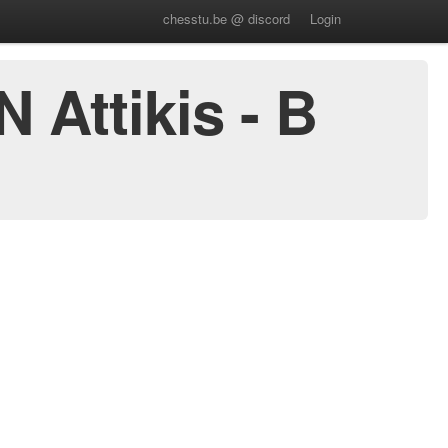
chesstu.be @ discord
Login
Attikis - B