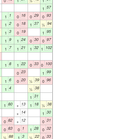
0
1
½
1
57
1
1
16
29
93
1
0
0
0
2
18
37
94
1
0
1
½
3
19
95
1
0
1
9
24
30
97
1
1
0
0
7
21
32
102
1
1
1
1
8
22
33
100
1
1
0
0
23
99
0
1
6
20
39
96
1
0
½
0
4
38
1
½
31
1
80
13
18
38
1
+
1
½
14
30
+
1
82
12
31
0
+
0
83
1
28
32
0
0
1
0
88
3
22
33
½
1
½
0