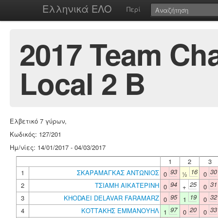
Ελληνικά ΕΛΟ
Περί
2017 Team Cha
Local 2 B
Ελβετικό 7 γύρων,
Κωδικός: 127/201
Ημ/νίες: 14/01/2017 - 04/03/2017
1
2
3
93
16
30
1
ΣΚΑΡΑΜΑΓΚΑΣ ΑΝΤΩΝΙΟΣ
0
½
0
94
25
31
2
ΤΣΙΑΜΗ ΑΙΚΑΤΕΡΙΝΗ
0
+
0
95
19
32
3
KHODAEI DELAVAR FARAMARZ
0
1
0
97
20
33
4
ΚΟΤΤΑΚΗΣ ΕΜΜΑΝΟΥΗΛ
1
0
0