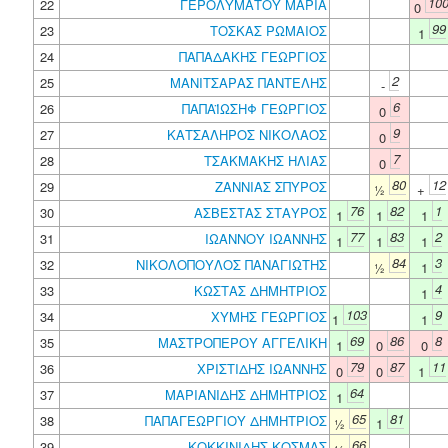
10
22
ΓΕΡΟΛΥΜΑΤΟΥ ΜΑΡΙΑ
0
99
23
ΤΟΣΚΑΣ ΡΩΜΑΙΟΣ
1
24
ΠΑΠΑΔΑΚΗΣ ΓΕΩΡΓΙΟΣ
2
25
ΜΑΝΙΤΣΑΡΑΣ ΠΑΝΤΕΛΗΣ
-
6
26
ΠΑΠΑΪΩΣΗΦ ΓΕΩΡΓΙΟΣ
0
9
27
ΚΑΤΣΑΛΗΡΟΣ ΝΙΚΟΛΑΟΣ
0
7
28
ΤΣΑΚΜΑΚΗΣ ΗΛΙΑΣ
0
80
12
29
ΖΑΝΝΙΑΣ ΣΠΥΡΟΣ
½
+
76
82
1
30
ΑΣΒΕΣΤΑΣ ΣΤΑΥΡΟΣ
1
1
1
77
83
2
31
ΙΩΑΝΝΟΥ ΙΩΑΝΝΗΣ
1
1
1
84
3
32
ΝΙΚΟΛΟΠΟΥΛΟΣ ΠΑΝΑΓΙΩΤΗΣ
½
1
4
33
ΚΩΣΤΑΣ ΔΗΜΗΤΡΙΟΣ
1
103
9
34
ΧΥΜΗΣ ΓΕΩΡΓΙΟΣ
1
1
69
86
8
35
ΜΑΣΤΡΟΠΕΡΟΥ ΑΓΓΕΛΙΚΗ
1
0
0
79
87
11
36
ΧΡΙΣΤΙΔΗΣ ΙΩΑΝΝΗΣ
0
0
1
64
37
ΜΑΡΙΑΝΙΔΗΣ ΔΗΜΗΤΡΙΟΣ
1
65
81
38
ΠΑΠΑΓΕΩΡΓΙΟΥ ΔΗΜΗΤΡΙΟΣ
½
1
66
39
ΚΟΚΚΙΝΙΔΗΣ ΚΟΣΜΑΣ