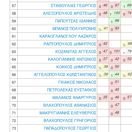
46
97
69
57
ΣΤΑΘΟΥΛΙΑΣ ΓΕΩΡΓΙΟΣ
0
0
1
48
100
74
58
ΑΛΕΞΟΠΟΥΛΟΣ ΑΡΙΣΤΕΙΔΗΣ
0
1
0
99
59
ΠΑΠΟΥΤΣΑΣ ΙΩΑΝΝΗΣ
1
41
93
60
ΜΠΑΝΟΣ ΠΟΛΥΧΡΟΝΗΣ
½
0
61
ΚΑΡΑΟΓΛΑΝΟΓΛΟΥ ΛΑΖΑΡΟΣ
42
66
62
ΡΑΠΤΟΠΟΥΛΟΣ ΔΗΜΗΤΡΙΟΣ
0
½
47
101
79
63
ΚΟΖΑΝΙΤΑΣ ΑΓΓΕΛΟΣ
0
0
+
37
42
52
64
ΚΑΛΟΓΙΑΝΝΗΣ ΑΝΤΩΝΙΟΣ
0
0
0
38
50
65
ΚΟΚΚΟΣ ΔΗΜΗΤΡΙΟΣ
½
0
39
44
62
66
ΑΓΓΕΛΟΠΟΥΛΟΣ ΚΩΝΣΤΑΝΤΙΝΟΣ
½
1
½
51
67
ΓΚΙΑΚΟΣ ΝΙΚΟΛΑΟΣ
0
45
68
ΠΕΤΡΟΛΕΚΑΣ ΕΥΣΤΑΘΙΟΣ
0
35
46
57
69
ΜΑΛΑΝΟΣ ΑΝΑΡΓΥΡΟΣ
0
0
0
47
70
ΒΛΑΧΟΠΟΥΛΟΣ ΑΘΑΝΑΣΙΟΣ
0
48
71
ΜΑΚΡΥΓΙΑΝΝΗΣ ΕΛΕΥΘΕΡΙΟΣ
0
72
ΒΛΑΧΟΠΟΥΛΟΣ ΓΡΗΓΟΡΙΟΣ
73
ΠΑΠΑΔΟΠΟΥΛΟΣ ΓΕΩΡΓΙΟΣ