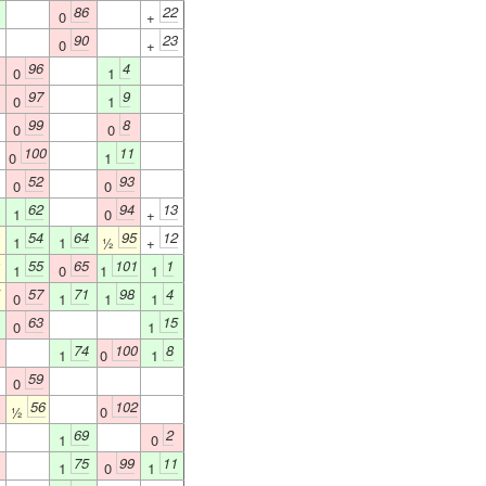
86
22
0
+
90
23
0
+
96
4
0
1
97
9
0
1
99
8
0
0
100
11
0
1
52
93
0
0
62
94
13
1
0
+
54
64
95
12
1
1
½
+
55
65
101
1
1
0
1
1
57
71
98
4
0
1
1
1
63
15
0
1
74
100
8
1
0
1
59
0
56
102
½
0
69
2
1
0
75
99
11
1
0
1