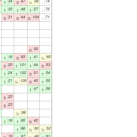
0
34
47
56
74
1
0
½
-
35
48
57
75
1
1
1
-
31
44
104
71
0
0
0
-
55
0
16
93
41
60
1
0
1
½
20
101
44
53
0
1
1
0
24
102
51
54
1
1
0
1
21
100
45
55
1
½
0
1
47
56
1
1
22
0
23
0
99
½
18
95
42
1
1
0
96
50
52
1
½
½
19
97
49
61