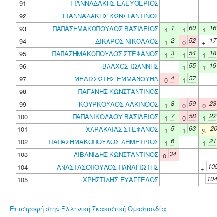
91
ΓΙΑΝΝΑΔΑΚΗΣ ΕΛΕΥΘΕΡΙΟΣ
92
ΓΙΑΝΝΑΔΑΚΗΣ ΚΩΝΣΤΑΝΤΙΝΟΣ
1
60
16
93
ΠΑΠΑΣΗΜΑΚΟΠΟΥΛΟΣ ΒΑΣΙΛΕΙΟΣ
1
1
1
2
52
17
94
ΔΙΚΑΡΟΣ ΝΙΚΟΛΑΟΣ
1
0
+
3
54
18
95
ΠΑΠΑΣΗΜΑΚΟΠΟΥΛΟΣ ΣΤΕΦΑΝΟΣ
1
1
1
55
19
96
ΒΛΑΧΟΣ ΙΩΑΝΝΗΣ
1
1
4
57
97
ΜΕΛΙΣΣΩΤΗΣ ΕΜΜΑΝΟΥΗΛ
0
1
98
ΠΑΓΑΝΗΣ ΚΩΝΣΤΑΝΤΙΝΟΣ
8
59
23
99
ΚΟΥΡΚΟΥΛΟΣ ΑΛΚΙΝΟΟΣ
1
0
0
7
58
22
100
ΠΑΠΑΝΙΚΟΛΑΟΥ ΒΑΣΙΛΕΙΟΣ
1
0
1
5
63
20
101
ΧΑΡΑΚΛΙΑΣ ΣΤΕΦΑΝΟΣ
1
1
½
6
21
102
ΠΑΠΑΣΗΜΑΚΟΠΟΥΛΟΣ ΔΗΜΗΤΡΙΟΣ
1
1
34
103
ΛΙΒΑΝΙΔΗΣ ΚΩΝΣΤΑΝΤΙΝΟΣ
0
10
104
ΑΝΑΣΤΑΣΟΠΟΥΛΟΣ ΠΑΝΑΓΙΩΤΗΣ
+
104
105
ΧΡΗΣΤΙΔΗΣ ΕΥΑΓΓΕΛΟΣ
-
Επιστροφή στην Ελληνική Σκακιστική Ομοσπονδία