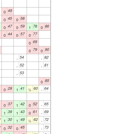
49
0
45
58
0
0
47
59
78
86
0
0
1
0
44
57
77
0
0
0
69
0
79
90
0
0
54
82
-
-
52
81
-
-
53
-
85
0
29
41
60
64
0
1
½
-
37
42
52
65
0
1
0
-
39
43
61
69
1
1
0
-
1
30
49
62
72
1
1
½
-
2
32
45
73
0
0
-