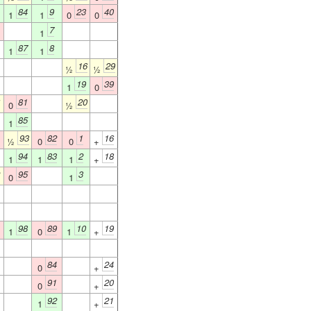
84
9
23
40
1
1
0
0
7
1
87
8
1
1
16
29
½
½
19
39
1
0
81
20
0
½
85
1
93
82
1
16
½
0
0
+
94
83
2
18
1
1
1
+
95
3
0
1
98
89
10
19
1
0
1
+
84
24
0
+
91
20
0
+
92
21
1
+