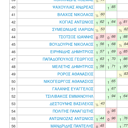
½
85
40
ΨΑΧΟΥΛΙΑΣ ΑΝΔΡΕΑΣ
1
60
41
ΒΛΑΧΟΣ ΝΙΚΟΛΑΟΣ
½
62
64
81
42
ΚΟΓΙΑΣ ΑΝΤΩΝΙΟΣ
1
1
0
53
82
43
ΣΥΜΕΩΝΙΔΗΣ ΙΛΑΡΙΩΝ
½
½
55
66
88
44
ΤΣΟΤΣΟΣ ΙΩΑΝΝΗΣ
0
0
1
56
68
84
45
ΒΟΥΔΟΥΡΗΣ ΝΙΚΟΛΑΟΣ
1
1
½
57
69
85
46
ΕΙΡΗΝΙΔΗΣ ΔΗΜΗΤΡΙΟΣ
1
1
0
63
70
86
47
ΠΑΠΑΔΟΠΟΥΛΟΣ ΓΕΩΡΓΙΟΣ
1
1
1
58
71
90
48
ΜΕΛΕΤΗΣ ΔΗΜΗΤΡΙΟΣ
1
1
1
83
49
ΡΟΡΟΣ ΑΘΑΝΑΣΙΟΣ
½
65
50
ΝΙΚΟΓΕΩΡΓΟΣ ΑΘΑΝΑΣΙΟΣ
1
67
51
ΓΑΛΑΝΗΣ ΕΥΑΓΓΕΛΟΣ
1
94
64
52
ΤΣΙΛΙΒΑΚΟΣ ΕΜΜΑΝΟΥΗΛ
1
1
43
53
ΔΕΣΤΟΥΝΗΣ ΒΑΣΙΛΕΙΟΣ
½
95
54
ΠΟΛΙΤΗΣ ΠΑΝΑΓΙΩΤΗΣ
0
44
96
76
55
ΑΝΤΩΝΙΟΖΑΣ ΑΝΤΩΝΙΟΣ
1
0
1
45
77
56
ΜΑΝΔΡΙΔΗΣ ΠΑΝΤΕΛΗΣ
0
1