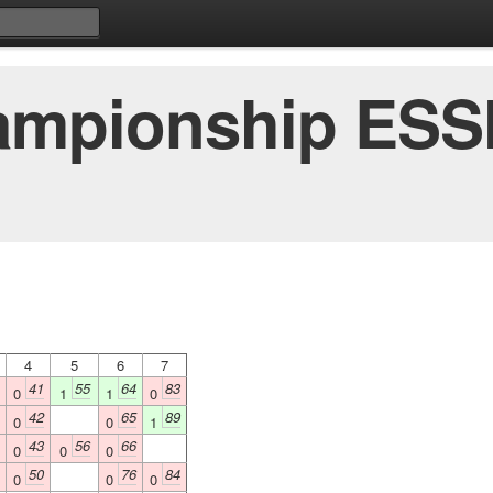
mpionship ESSN 
4
5
6
7
41
55
64
83
0
1
1
0
42
65
89
0
0
1
43
56
66
0
0
0
50
76
84
0
0
0