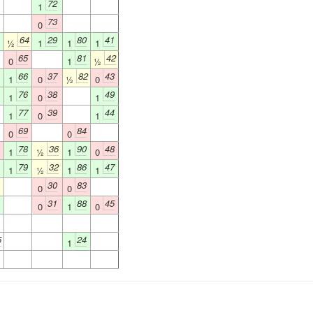
72
1
73
0
64
29
80
41
½
1
1
1
65
81
42
0
1
½
66
37
82
43
1
0
½
0
76
38
49
1
0
1
77
39
44
1
0
1
69
84
0
0
78
36
90
48
1
½
1
0
79
32
86
47
1
½
1
1
30
83
0
0
31
88
45
0
1
0
5
24
1