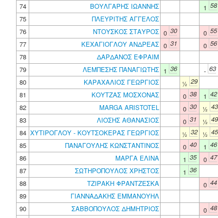
58
74
ΒΟΥΛΓΑΡΗΣ ΙΩΑΝΝΗΣ
1
75
ΠΛΕΥΡΙΤΗΣ ΑΓΓΕΛΟΣ
30
55
76
ΝΤΟΥΣΚΟΣ ΣΤΑΥΡΟΣ
0
0
31
56
77
ΚΕΧΑΓΙΟΓΛΟΥ ΑΝΔΡΕΑΣ
0
0
78
ΔΑΡΔΑΝΟΣ ΕΦΡΑΙΜ
36
63
79
ΛΕΜΠΕΣΗΣ ΠΑΝΑΓΙΩΤΗΣ
1
-
29
80
ΚΑΡΑΧΑΛΙΟΣ ΓΕΩΡΓΙΟΣ
½
38
42
81
ΚΟΥΤΖΑΣ ΜΟΣΧΟΝΑΣ
0
1
30
43
82
MARGA ARISTOTEL
0
½
31
49
83
ΛΙΟΣΗΣ ΑΘΑΝΑΣΙΟΣ
0
½
32
45
84
ΧΥΤΙΡΟΓΛΟΥ - ΚΟΥΤΣΟΚΕΡΑΣ ΓΕΩΡΓΙΟΣ
½
½
40
46
85
ΠΑΝΑΓΟΥΛΗΣ ΚΩΝΣΤΑΝΤΙΝΟΣ
0
1
35
47
86
ΜΑΡΓΑ ΕΛΙΝΑ
1
0
36
87
ΣΩΤΗΡΟΠΟΥΛΟΣ ΧΡΗΣΤΟΣ
1
44
88
ΤΖΙΡΑΚΗ ΦΡΑΝΤΖΕΣΚΑ
0
89
ΓΙΑΝΝΑΔΑΚΗΣ ΕΜΜΑΝΟΥΗΛ
48
90
ΣΑΒΒΟΠΟΥΛΟΣ ΔΗΜΗΤΡΙΟΣ
0