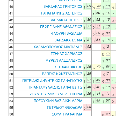
1
69
49
13
40
ΒΑΡΔΑΚΑΣ ΓΡΗΓΟΡΙΟΣ
1
½
1
½
60
14
41
ΠΑΠΑΓΙΑΝΝΗΣ ΑΣΤΕΡΙΟΣ
1
1
1
80
52
15
42
ΒΑΡΔΑΚΑΣ ΠΕΤΡΟΣ
1
1
1
0
71
51
16
43
ΓΕΩΡΓΙΑΔΗΣ ΑΘΑΝΑΣΙΟΣ
1
0
1
1
53
39
44
ΦΛΟΥΡΗ ΒΑΣΙΛΕΙΑ
0
0
81
54
18
45
ΒΑΡΔΑΚΑ ΣΟΦΙΑ
1
0
1
1
52
2
46
ΧΑΛΑΪΔΟΠΟΥΛΟΣ ΜΙΛΤΙΑΔΗΣ
0
0
82
47
ΤΖΗΚΑΣ ΧΑΡΙΛΑΟΣ
½
80
48
ΜΥΡΩΝ ΑΛΕΞΑΝΔΡΟΣ
1
25
40
56
49
ΣΤΕΦΑΝ ΒΙΚΤΩΡ
1
½
1
1
28
7
50
ΡΑΠΤΗΣ ΚΩΝΣΤΑΝΤΙΝΟΣ
1
0
27
43
38
51
ΠΕΤΡΙΔΗΣ ΔΗΜΗΤΡΙΟΣ ΠΑΝΑΓΙΩΤΗΣ
1
1
0
1
46
42
10
52
ΤΡΙΑΝΤΑΦΥΛΛΙΔΗΣ ΠΑΝΑΓΙΩΤΗΣ
1
0
1
0
29
44
11
53
ΖΟΥΜΠΟΥΡΔΙΚΟΥΔΗ ΔΕΣΠΟΙΝΑ
1
1
0
0
45
57
54
ΠΟΖΟΥΚΙΔΗ ΒΑΣΙΛΙΚΗ ΜΑΡΙΑ
1
1
0
30
55
ΠΕΤΡΙΔΟΥ ΘΕΟΔΩΡΑ
0
49
56
ΤΣΟΥΛΗ ΡΑΦΑΗΛΙΑ
0
½