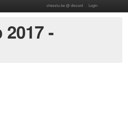
chesstu.be @ discord
Login
 2017 -