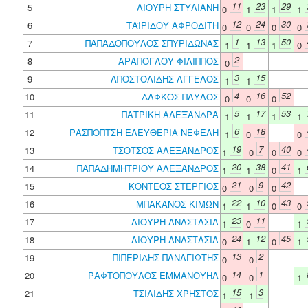
11
23
29
5
ΛΙΟΥΡΗ ΣΤΥΛΙΑΝΗ
0
1
1
1
12
24
30
6
ΤΑΪΡΙΔΟΥ ΑΦΡΟΔΙΤΗ
0
0
0
0
1
13
50
7
ΠΑΠΑΔΟΠΟΥΛΟΣ ΣΠΥΡΙΔΩΝΑΣ
1
1
1
0
2
8
ΑΡΑΠΟΓΛΟΥ ΦΙΛΙΠΠΟΣ
0
3
15
9
ΑΠΟΣΤΟΛΙΔΗΣ ΑΓΓΕΛΟΣ
1
1
4
16
52
10
ΔΑΦΚΟΣ ΠΑΥΛΟΣ
0
0
0
5
17
53
11
ΠΑΤΡΙΚΗ ΑΛΕΞΑΝΔΡΑ
1
1
1
1
6
18
12
ΡΑΣΠΟΠΤΣΗ ΕΛΕΥΘΕΡΙΑ ΝΕΦΕΛΗ
1
0
0
19
7
40
13
ΤΣΟΤΣΟΣ ΑΛΕΞΑΝΔΡΟΣ
1
0
0
0
20
38
41
14
ΠΑΠΑΔΗΜΗΤΡΙΟΥ ΑΛΕΞΑΝΔΡΟΣ
1
1
0
1
21
9
42
15
ΚΟΝΤΕΟΣ ΣΤΕΡΓΙΟΣ
0
0
0
22
10
43
16
ΜΠΑΚΑΝΟΣ ΚΙΜΩΝ
1
1
0
0
23
11
17
ΛΙΟΥΡΗ ΑΝΑΣΤΑΣΙΑ
1
0
1
24
12
45
18
ΛΙΟΥΡΗ ΑΝΑΣΤΑΣΙΑ
0
1
0
1
13
2
19
ΠΙΠΕΡΙΔΗΣ ΠΑΝΑΓΙΩΤΗΣ
0
0
14
1
20
ΡΑΦΤΟΠΟΥΛΟΣ ΕΜΜΑΝΟΥΗΛ
0
0
1
15
3
21
ΤΣΙΛΙΔΗΣ ΧΡΗΣΤΟΣ
1
1