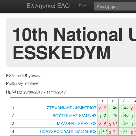
Ελληνικά ΕΛΟ
Περί
10th National
ESSKEDYM
Ελβετικό 5 γύρων,
Κωδικός: 128/395
Ημ/νίες: 23/09/2017 - 11/11/2017
1
2
3
7
20
25
1
ΣΤΕΦΑΝΙΔΗΣ ΔΗΜΗΤΡΙΟΣ
0
1
1
0
8
19
46
2
ΒΟΥΤΣΚΙΔΗΣ ΙΩΑΝΝΗΣ
1
1
1
1
9
21
27
3
ΜΥΛΩΝΑΣ ΧΡΗΣΤΟΣ
0
0
1
1
10
37
28
4
ΠΟΛΥΧΡΟΝΙΑΔΗΣ ΒΑΣΙΛΕΙΟΣ
1
0
1
0