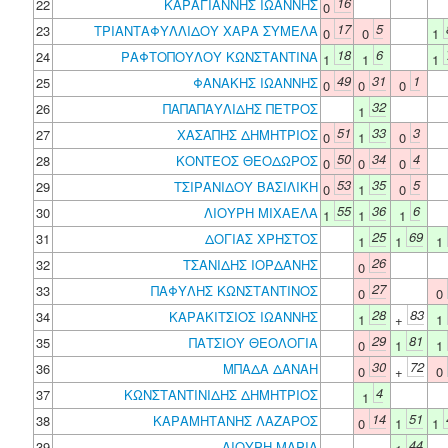
16
22
ΚΑΡΑΓΙΑΝΝΗΣ ΙΩΑΝΝΗΣ
0
17
5
23
ΤΡΙΑΝΤΑΦΥΛΛΙΔΟΥ ΧΑΡΑ ΣΥΜΕΛΑ
0
0
1
18
6
24
ΡΑΦΤΟΠΟΥΛΟΥ ΚΩΝΣΤΑΝΤΙΝΑ
1
1
1
49
31
1
25
ΦΑΝΑΚΗΣ ΙΩΑΝΝΗΣ
0
0
0
32
26
ΠΑΠΑΠΑΥΛΙΔΗΣ ΠΕΤΡΟΣ
1
51
33
3
27
ΧΑΣΑΠΗΣ ΔΗΜΗΤΡΙΟΣ
0
1
0
50
34
4
28
ΚΟΝΤΕΟΣ ΘΕΟΔΩΡΟΣ
0
0
0
53
35
5
29
ΤΣΙΡΑΝΙΔΟΥ ΒΑΣΙΛΙΚΗ
0
1
0
55
36
6
30
ΛΙΟΥΡΗ ΜΙΧΑΕΛΑ
1
1
1
25
69
31
ΔΟΓΙΑΣ ΧΡΗΣΤΟΣ
1
1
1
26
32
ΤΣΑΝΙΔΗΣ ΙΟΡΔΑΝΗΣ
0
27
33
ΠΑΦΥΛΗΣ ΚΩΝΣΤΑΝΤΙΝΟΣ
0
0
28
83
34
ΚΑΡΑΚΙΤΣΙΟΣ ΙΩΑΝΝΗΣ
1
+
1
29
81
35
ΠΑΤΣΙΟΥ ΘΕΟΛΟΓΙΑ
0
1
1
30
72
36
ΜΠΑΔΑ ΔΑΝΑΗ
0
+
0
4
37
ΚΩΝΣΤΑΝΤΙΝΙΔΗΣ ΔΗΜΗΤΡΙΟΣ
1
14
51
38
ΚΑΡΑΜΗΤΑΝΗΣ ΛΑΖΑΡΟΣ
0
1
1
44
39
ΛΙΟΥΡΗ ΜΑΡΙΑ