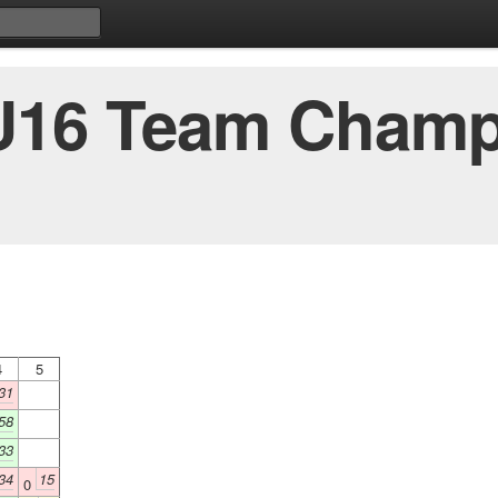
 U16 Team Champ
4
5
31
58
33
34
15
0