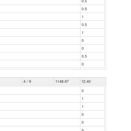
0.5
0.5
1
0.5
1
0
0
0.5
0
4 / 9
1148.67
12.40
0
1
1
0
0
0