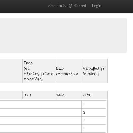
chesstu.be @ discord
Login
Σκορ
(σε
ELO
Μεταβολή ή
αξιολογημένες
αντιπάλων
Απόδοση
παρτίδες)
0 / 1
1484
-3.20
1
0
1
1