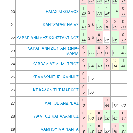
41
33
28
31
29
16
1
1
1
0
7
9
20
ΗΛΙΑΣ ΝΙΚΟΛΑΟΣ
0
1
42
38
45
11
1
1
0
0
0
6
21
ΚΑΝΤΖΑΡΗΣ ΗΛΙΑΣ
0
43
36
10
39
33
1
0
+
1
0
9
22
ΚΑΡΑΓΙΑΝΝΙΔΗΣ ΚΩΝΣΤΑΝΤΙΝΟΣ
0
44
45
35
36
12
0
1
0
0
1
1
ΚΑΡΑΓΙΑΝΝΙΔΟΥ ΑΝΤΩΝΙΑ-
23
2
35
39
36
37
45
ΜΑΡΙΑ
0
1
1
0
½
1
24
ΚΑΒΒΑΔΙΑΣ ΔΗΜΗΤΡΙΟΣ
3
34
13
11
14
41
0
-
25
ΚΕΦΑΛΩΝΙΤΗΣ ΙΩΑΝΝΗΣ
4
37
0
-
26
ΚΕΦΑΛΩΝΙΤΗΣ ΜΑΡΚΟΣ
5
36
0
0
+
-
27
ΛΑΓΙΟΣ ΑΝΔΡΕΑΣ
6
44
17
43
0
½
0
1
1
0
28
ΛΑΜΠΟΣ ΧΑΡΑΛΑΜΠΟΣ
7
40
19
38
45
14
0
1
0
+
0
1
29
ΛΑΜΠΟΥ ΜΑΡΙΑΝΤΑ
8
43
12
37
19
34