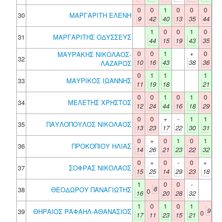
0
0
1
0
0
0
30
ΜΑΡΓΑΡΙΤΗ ΕΛΕΝΗ
9
42
40
13
35
44
1
0
0
1
0
31
ΜΑΡΓΑΡΙΤΗΣ ΟΔΥΣΣΕΥΣ
44
15
19
43
35
0
0
1
+
0
ΜΑΥΡΑΚΗΣ ΝΙΚΟΛΑΟΣ-
32
10
16
43
38
36
ΛΑΖΑΡΟΣ
0
1
1
1
33
ΜΑΥΡΙΚΟΣ ΙΩΑΝΝΗΣ
11
19
18
21
0
0
1
0
1
0
34
ΜΕΛΕΤΗΣ ΧΡΗΣΤΟΣ
12
24
44
16
18
29
0
0
+
-
1
1
35
ΠΑΥΛΟΠΟΥΛΟΣ ΝΙΚΟΛΑΟΣ
13
23
17
22
30
31
0
+
0
1
0
1
36
ΠΡΟΚΟΠΙΟΥ ΗΛΙΑΣ
14
26
21
23
22
32
0
+
0
-
0
+
37
ΣΟΦΡΑΣ ΝΙΚΟΛΑΟΣ
15
25
14
29
23
18
1
0
0
-
8
38
ΘΕΟΔΩΡΟΥ ΠΑΝΑΓΙΩΤΗΣ
0
16
20
28
32
1
0
1
0
1
9
39
ΘΗΡΑΙΟΣ ΡΑΦΑΗΛ-ΑΘΑΝΑΣΙΟΣ
0
17
11
23
15
21