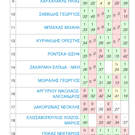
9
ΧΑΡΧΑΛΑΚΗΣ ΗΛΙΑΣ
30
22
4
8
20
39
1
1
1
0
5
3
10
ΣΑΒΒΙΔΗΣ ΓΕΩΡΓΙΟΣ
0
0
32
45
21
15
1
1
1
1
6
2
11
ΜΠΛΕΚΑΣ ΜΙΧΑΗΛ
0
0
33
39
24
20
1
1
1
1
3
7
12
ΚΥΡΙΑΚΙΔΗΣ ΟΡΕΣΤΗΣ
0
0
34
29
41
22
1
0
1
1
0
2
13
ΡΟΝΤΣΚΑ ΙΩΣΗΦ
0
35
24
30
15
42
1
1
½
1
5
14
ΖΑΧΑΡΑΚΗ ΕΛΠΙΔΑ - ΝΙΚΗ
0
36
37
24
28
1
1
1
0
1
4
15
ΜΟΙΡΑΛΗΣ ΓΕΩΡΓΙΟΣ
0
37
31
39
13
10
0
1
0
1
½
1
ΑΡΓΥΡΙΟΥ ΝΙΚΟΛΑΟΣ-
16
38
32
42
34
41
19
ΑΛΕΞΑΝΔΡΟΣ
0
0
-
0
-
17
ΔΑΚΟΡΩΝΙΑΣ ΝΕΟΚΛΗΣ
39
41
35
43
27
1
0
0
0
-
ΕΛΙΣΣΑΒΟΠΟΥΛΟΣ ΛΟΪΖΟΣ-
18
40
33
42
34
37
ΜΑΡΙΟΣ
0
0
1
1
1
0
19
ΓΚΙΚΑΣ ΝΕΚΤΑΡΙΟΣ