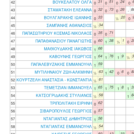
31
51
24
42
ΒΟΥΚΕΛΑΤΟΥ ΟΛΓΑ
0
0
0
0
32
73
26
8
43
ΣΤΑΜΑΤΑΚΗ ΕΛΕΑΝΝΑ
0
0
0
-
33
20
44
ΒΟΥΛΓΑΡΑΚΗΣ ΙΩΑΝΝΗΣ
0
½
0
34
45
ΣΑΜΠΑΝΗΣ ΑΘΑΝΑΣΙΟΣ
½
35
71
46
ΠΑΠΑΣΩΤΗΡΙΟΥ ΚΟΣΜΑΣ-ΝΙΚΟΛΑΟΣ
0
0
60
38
1
2
47
ΠΑΠΑΘΑΝΑΣΙΟΥ ΠΑΝΑΓΙΩΤΗΣ
0
1
½
0
66
48
ΜΑΘΙΟΥΔΑΚΗΣ ΙΑΚΩΒΟΣ
1
64
76
9
3
49
ΚΑΒΟΥΝΗΣ ΓΕΩΡΓΙΟΣ
1
1
1
½
59
50
ΠΑΠΑΛΕΒΥΖΑΚΗΣ ΕΜΜΑΝΟΥΗΛ
1
63
42
6
8
51
ΜΥΤΙΛΗΝΑΙΟΥ ΖΩΗ-ΑΛΚΜΗΝΗ
½
1
0
0
61
52
ΚΟΥΡΤΖΕΛΗ ΑΝΑΣΤΑΣΙΑ - ΚΩΝΣΤΑΝΤΙΑ
½
65
75
8
3
53
ΤΕΜΕΤΖΙΑΝ ΙΜΜΑΝΟΥΕΛ
1
1
1
1
58
8
54
ΚΑΤΣΟΓΡΙΔΑΚΗΣ ΣΤΥΛΙΑΝΟΣ
½
1
62
55
ΤΡΙΠΟΛΙΤΑΚΗ ΕΙΡΗΝΗ
0
57
56
ΣΙΒΑΡΟΠΟΥΛΟΣ ΓΕΩΡΓΙΟΣ
0
56
57
ΝΤΑΓΙΑΝΤΑΣ ΔΗΜΗΤΡΙΟΣ
1
54
58
ΝΤΑΓΙΑΝΤΑΣ ΕΜΜΑΝΟΥΗΛ
½
50
12
33
2