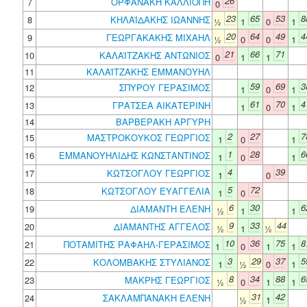
26
7
ΟΡΦΑΝΑΚΗ ΚΑΛΛΙΟΠΗ
0
23
65
53
8
8
ΚΗΛΑΪΔΑΚΗΣ ΙΩΑΝΝΗΣ
½
1
0
1
20
64
49
4
9
ΓΕΩΡΓΑΚΑΚΗΣ ΜΙΧΑΗΛ
½
0
0
1
21
66
71
10
ΚΑΛΑΪΤΖΑΚΗΣ ΑΝΤΩΝΙΟΣ
0
1
1
11
ΚΑΛΑΪΤΖΑΚΗΣ ΕΜΜΑΝΟΥΗΛ
59
69
3
12
ΣΠΥΡΟΥ ΓΕΡΑΣΙΜΟΣ
1
0
1
61
70
4
13
ΓΡΑΤΣΕΑ ΑΙΚΑΤΕΡΙΝΗ
1
0
1
14
ΒΑΡΒΕΡΑΚΗ ΑΡΓΥΡΗ
2
27
7
15
ΜΑΣΤΡΟΚΟΥΚΟΣ ΓΕΩΡΓΙΟΣ
1
0
1
1
28
6
16
ΕΜΜΑΝΟΥΗΛΙΔΗΣ ΚΩΝΣΤΑΝΤΙΝΟΣ
1
0
1
4
39
17
ΚΩΤΣΟΓΛΟΥ ΓΕΩΡΓΙΟΣ
1
0
5
72
18
ΚΩΤΣΟΓΛΟΥ ΕΥΑΓΓΕΛΙΑ
1
0
6
30
6
19
ΔΙΑΜΑΝΤΗ ΕΛΕΝΗ
½
1
1
9
33
44
20
ΔΙΑΜΑΝΤΗΣ ΑΓΓΕΛΟΣ
½
1
½
10
36
75
8
21
ΠΟΤΑΜΙΤΗΣ ΡΑΦΑΗΛ-ΓΕΡΑΣΙΜΟΣ
1
0
1
1
3
29
37
5
22
ΚΟΛΟΜΒΑΚΗΣ ΣΤΥΛΙΑΝΟΣ
1
½
0
1
8
34
88
6
23
ΜΑΚΡΗΣ ΓΕΩΡΓΙΟΣ
½
0
1
1
31
42
24
ΣΑΚΛΑΜΠΑΝΑΚΗ ΕΛΕΝΗ
½
1