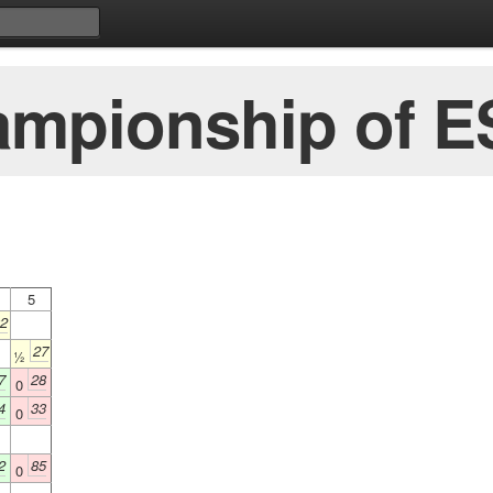
ampionship of 
5
2
27
½
7
28
0
4
33
0
2
85
0