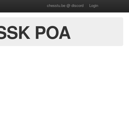
chesstu.be @ discord
Login
ESSK POA