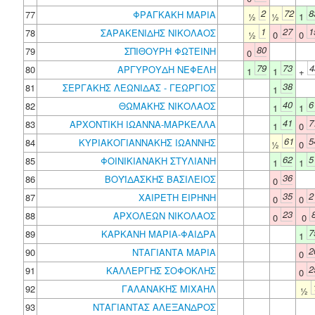
2
72
8
77
ΦΡΑΓΚΑΚΗ ΜΑΡΙΑ
½
½
1
1
27
1
78
ΣΑΡΑΚΕΝΙΔΗΣ ΝΙΚΟΛΑΟΣ
½
0
0
80
79
ΣΠΙΘΟΥΡΗ ΦΩΤΕΙΝΗ
0
79
73
4
80
ΑΡΓΥΡΟΥΔΗ ΝΕΦΕΛΗ
1
1
+
38
81
ΣΕΡΓΑΚΗΣ ΛΕΩΝΙΔΑΣ - ΓΕΩΡΓΙΟΣ
1
40
6
82
ΘΩΜΑΚΗΣ ΝΙΚΟΛΑΟΣ
1
1
41
7
83
ΑΡΧΟΝΤΙΚΗ ΙΩΑΝΝΑ-ΜΑΡΚΕΛΛΑ
1
0
61
5
84
ΚΥΡΙΑΚΟΓΙΑΝΝΑΚΗΣ ΙΩΑΝΝΗΣ
½
0
62
5
85
ΦΟΙΝΙΚΙΑΝΑΚΗ ΣΤΥΛΙΑΝΗ
1
1
36
86
ΒΟΥΪΔΑΣΚΗΣ ΒΑΣΙΛΕΙΟΣ
0
35
2
87
ΧΑΙΡΕΤΗ ΕΙΡΗΝΗ
0
0
23
88
ΑΡΧΟΛΕΩΝ ΝΙΚΟΛΑΟΣ
0
0
7
89
ΚΑΡΚΑΝΗ ΜΑΡΙΑ-ΦΑΙΔΡΑ
1
2
90
ΝΤΑΓΙΑΝΤΑ ΜΑΡΙΑ
0
2
91
ΚΑΛΛΕΡΓΗΣ ΣΟΦΟΚΛΗΣ
0
92
ΓΑΛΑΝΑΚΗΣ ΜΙΧΑΗΛ
½
93
ΝΤΑΓΙΑΝΤΑΣ ΑΛΕΞΑΝΔΡΟΣ