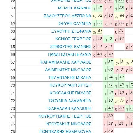
59
ΧΑΙΡΕΤΗΣ ΓΕΩΡΓΙΟΣ
0
0
1
0
47
3
28
1
60
ΜΕΜΟΣ ΙΩΑΝΝΗΣ
1
0
1
0
52
13
84
8
61
ΣΑΛΟΥΣΤΡΟΥ ΔΕΣΠΟΙΝΑ
½
0
½
0
55
6
85
1
62
ΣΦΥΡΗ ΟΛΥΜΠΙΑ
1
0
0
0
51
31
63
ΞΥΛΟΥΡΗ ΣΤΕΦΑΝΙΑ
½
0
49
9
34
64
ΚΟΝΙΟΣ ΓΕΩΡΓΙΟΣ
0
1
0
53
8
2
65
ΣΠΙΘΟΥΡΗΣ ΙΩΑΝΝΗΣ
0
0
0
48
10
66
ΠΑΝΑΓΙΩΤΑΚΗ ΕΥΣΑΪΑ
0
0
37
2
2
67
ΚΑΡΑΜΠΑΛΛΗΣ ΧΑΡΙΛΑΟΣ
1
½
½
40
3
3
68
ΑΛΙΜΠΙΝΙΣΗΣ ΝΙΚΟΛΑΟΣ
1
0
0
74
12
69
ΠΕΛΑΝΤΑΚΗΣ ΜΙΧΑΗΛ
1
1
41
13
7
70
ΚΟΥΚΟΥΡΑΚΗ ΧΡΥΣΗ
1
1
1
46
10
3
71
ΚΟΚΟΛΑΚΗΣ ΠΑΥΛΟΣ
1
0
0
18
77
7
72
ΤΣΟΥΜΠΑ ΑΔΑΜΑΝΤΙΑ
1
½
0
43
80
3
73
ΤΣΑΚΑΛΑΚΗ ΚΑΛΛΙΟΠΗ
1
0
1
69
74
ΚΟΥΚΟΥΤΣΑΚΗΣ ΓΕΩΡΓΙΟΣ
0
0
53
21
8
75
ΝΤΟΥΣΑΚΗΣ ΝΙΚΟΛΑΟΣ
0
0
0
49
76
ΠΟΝΤΙΚΑΚΗΣ ΕΜΜΑΝΟΥΗΛ
0