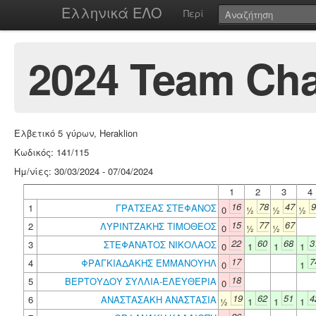
Ελληνικά ΕΛΟ
Περί
2024 Team Ch
Ελβετικό 5 γύρων, Heraklion
Κωδικός: 141/115
Ημ/νίες: 30/03/2024 - 07/04/2024
1
2
3
4
16
78
47
9
1
ΓΡΑΤΣΕΑΣ ΣΤΕΦΑΝΟΣ
0
½
½
½
15
77
67
2
ΛΥΡΙΝΤΖΑΚΗΣ ΤΙΜΟΘΕΟΣ
0
½
½
22
60
68
3
3
ΣΤΕΦΑΝΑΤΟΣ ΝΙΚΟΛΑΟΣ
0
1
1
1
17
7
4
ΦΡΑΓΚΙΑΔΑΚΗΣ ΕΜΜΑΝΟΥΗΛ
0
1
18
5
ΒΕΡΤΟΥΔΟΥ ΣΥΛΛΙΑ-ΕΛΕΥΘΕΡΙΑ
0
19
62
51
4
6
ΑΝΑΣΤΑΣΑΚΗ ΑΝΑΣΤΑΣΙΑ
½
1
1
1