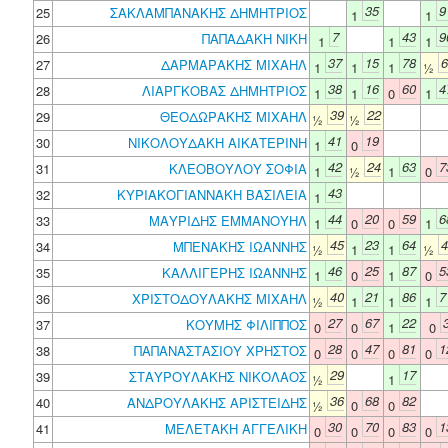
35
9
25
ΣΑΚΛΑΜΠΑΝΑΚΗΣ ΔΗΜΗΤΡΙΟΣ
1
1
7
43
9
26
ΠΑΠΑΔΑΚΗ ΝΙΚΗ
1
1
1
37
15
78
6
27
ΔΑΡΜΑΡΑΚΗΣ ΜΙΧΑΗΛ
1
1
1
½
38
16
60
4
28
ΛΙΑΡΓΚΟΒΑΣ ΔΗΜΗΤΡΙΟΣ
1
1
0
1
39
22
29
ΘΕΟΔΩΡΑΚΗΣ ΜΙΧΑΗΛ
½
½
41
19
30
ΝΙΚΟΛΟΥΔΑΚΗ ΑΙΚΑΤΕΡΙΝΗ
1
0
42
24
63
7
31
ΚΛΕΟΒΟΥΛΟΥ ΣΟΦΙΑ
1
½
1
0
43
32
ΚΥΡΙΑΚΟΓΙΑΝΝΑΚΗ ΒΑΣΙΛΕΙΑ
1
44
20
59
6
33
ΜΑΥΡΙΔΗΣ ΕΜΜΑΝΟΥΗΛ
1
0
0
1
45
23
64
4
34
ΜΠΕΝΑΚΗΣ ΙΩΑΝΝΗΣ
½
1
1
½
46
25
87
5
35
ΚΑΛΛΙΓΕΡΗΣ ΙΩΑΝΝΗΣ
1
0
1
0
40
21
86
7
36
ΧΡΙΣΤΟΔΟΥΛΑΚΗΣ ΜΙΧΑΗΛ
½
1
1
1
27
67
22
37
ΚΟΥΜΗΣ ΦΙΛΙΠΠΟΣ
0
0
1
0
28
47
81
1
38
ΠΑΠΑΝΑΣΤΑΣΙΟΥ ΧΡΗΣΤΟΣ
0
0
0
0
29
17
39
ΣΤΑΥΡΟΥΛΑΚΗΣ ΝΙΚΟΛΑΟΣ
½
1
36
68
82
40
ΑΝΔΡΟΥΛΑΚΗΣ ΑΡΙΣΤΕΙΔΗΣ
½
0
0
30
70
83
1
41
ΜΕΛΕΤΑΚΗ ΑΓΓΕΛΙΚΗ
0
0
0
0