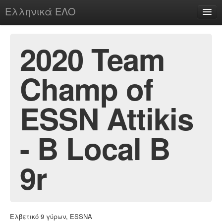
Ελληνικά ΕΛΟ
Περί
2020 Team
Champ of
chesstu.be @ discord
Login
ESSN Attikis
- B Local B
9r
Ελβετικό 9 γύρων, ESSNA