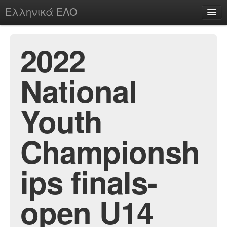
Ελληνικά ΕΛΟ
Περί
2022
National
chesstu.be @ discord
Login
Youth
Championsh
ips finals-
open U14