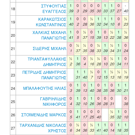
1
0
0
0
0
1
1
0
-
ΣΤΥΦΟΥΓΙΑΣ
18
39
3
29
35
30
33
37
27
40
ΕΥΑΓΓΕΛΟΣ
1
0
0
½
1
1
1
0
½
ΚΑΡΑΚΩΤΣΙΟΣ
19
40
2
28
36
32
34
10
6
23
ΚΩΝΣΤΑΝΤΙΝΟΣ
1
0
½
0
1
0
½
1
½
ΧΑΛΚΙΑΣ ΜΙΧΑΗΛ
20
41
5
37
15
39
13
22
38
36
ΠΑΝΑΓΙΩΤΗΣ
0
½
½
0
½
1
½
1
0
21
ΣΙΔΕΡΗΣ ΜΙΧΑΗΛ
1
37
35
38
33
39
34
31
24
½
1
0
½
½
0
½
1
0
ΤΡΙΑΝΤΑΦΥΛΛΑΚΗΣ
22
2
36
4
16
28
10
20
34
11
ΔΗΜΗΤΡΙΟΣ
1
1
½
0
1
½
½
½
ΠΕΤΡΙΔΗΣ ΔΗΜΗΤΡΙΟΣ
23
31
40
7
12
15
13
16
19
ΠΑΝΑΓΙΩΤΗΣ
0
1
0
1
0
1
0
1
1
24
ΜΠΑΛΑΦΟΥΤΗΣ ΗΛΙΑΣ
3
39
13
40
38
35
36
30
21
0
1
0
1
0
0
0
0
ΓΑΒΡΙΗΛΙΔΗΣ
25
4
32
10
26
36
28
31
38
ΝΙΚΗΦΟΡΟΣ
0
1
0
0
0
½
1
0
26
ΣΤΟΪΜΕΝΙΔΗΣ ΜΑΡΚΟΣ
5
41
17
25
40
35
32
10
0
½
0
½
1
1
0
1
1
ΤΑΡΧΑΝΙΔΗΣ ΝΙΚΟΛΑΟΣ
27
6
34
36
33
41
40
14
18
35
ΧΡΗΣΤΟΣ