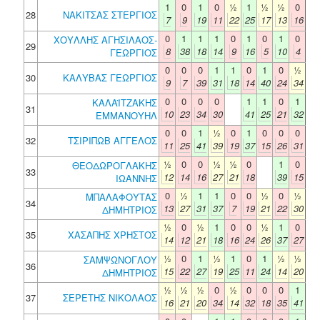
1
0
1
0
½
1
½
½
0
28
ΝΑΚΙΤΣΑΣ ΣΤΕΡΓΙΟΣ
7
9
19
11
22
25
17
13
16
0
1
1
1
0
1
0
1
0
ΧΟΥΛΛΗΣ ΑΓΗΣΙΛΑΟΣ-
29
8
38
18
14
9
16
5
10
4
ΓΕΩΡΓΙΟΣ
0
0
0
1
1
0
1
0
½
30
ΚΑΛΥΒΑΣ ΓΕΩΡΓΙΟΣ
9
7
39
31
18
14
40
24
34
0
0
0
0
1
1
0
1
ΚΑΛΑΪΤΖΑΚΗΣ
31
10
23
34
30
41
25
21
32
ΕΜΜΑΝΟΥΗΛ
0
0
1
½
0
1
0
0
0
32
ΤΣΙΡΙΠΩΒ ΑΓΓΕΛΟΣ
11
25
41
39
19
37
15
26
31
½
0
0
½
½
0
1
0
ΘΕΟΔΩΡΟΓΛΑΚΗΣ
33
12
14
16
27
21
18
39
15
ΙΩΑΝΝΗΣ
0
½
1
1
0
0
½
0
½
ΜΠΑΛΑΦΟΥΤΑΣ
34
13
27
31
37
7
19
21
22
30
ΔΗΜΗΤΡΙΟΣ
½
0
½
1
0
0
½
1
0
35
ΧΑΣΑΠΗΣ ΧΡΗΣΤΟΣ
14
12
21
18
16
24
26
37
27
½
0
1
½
1
0
1
½
½
ΣΑΜΨΩΝΟΓΛΟΥ
36
15
22
27
19
25
11
24
14
20
ΔΗΜΗΤΡΙΟΣ
½
½
½
0
½
0
0
0
1
37
ΣΕΡΕΤΗΣ ΝΙΚΟΛΑΟΣ
16
21
20
34
14
32
18
35
41