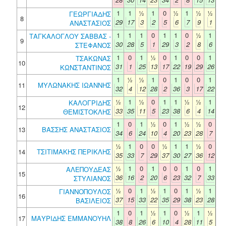
1
1
½
1
0
½
1
½
½
ΓΕΩΡΓΙΑΔΗΣ
8
29
17
3
2
5
6
7
9
1
ΑΝΑΣΤΑΣΙΟΣ
1
1
1
0
1
1
0
½
1
ΤΑΓΚΑΛΟΓΛΟΥ ΣΑΒΒΑΣ -
9
30
28
5
1
29
3
2
8
6
ΣΤΕΦΑΝΟΣ
1
0
1
½
0
1
0
0
1
ΤΣΑΚΩΝΑΣ
10
31
1
25
13
17
22
19
29
26
ΚΩΝΣΤΑΝΤΙΝΟΣ
1
½
½
1
0
1
0
0
1
11
ΜΥΛΩΝΑΚΗΣ ΙΩΑΝΝΗΣ
32
4
12
28
2
36
3
17
22
½
1
½
0
1
1
½
½
1
ΚΑΛΟΓΡΙΔΗΣ
12
33
35
11
5
23
38
6
4
14
ΘΕΜΙΣΤΟΚΛΗΣ
1
0
1
½
0
1
½
½
0
13
ΒΑΣΣΗΣ ΑΝΑΣΤΑΣΙΟΣ
34
6
24
10
4
20
23
28
7
½
1
0
0
½
1
1
½
0
14
ΤΣΙΤΙΜΑΚΗΣ ΠΕΡΙΚΛΗΣ
35
33
7
29
37
30
27
36
12
½
1
0
1
0
0
1
0
1
ΑΛΕΠΟΥΔΕΑΣ
15
36
16
2
20
6
23
32
7
33
ΣΤΥΛΙΑΝΟΣ
½
0
1
½
1
0
1
½
1
ΓΙΑΝΝΟΠΟΥΛΟΣ
16
37
15
33
22
35
29
38
23
28
ΒΑΣΙΛΕΙΟΣ
1
0
1
½
1
0
½
1
½
17
ΜΑΥΡΙΔΗΣ ΕΜΜΑΝΟΥΗΛ
38
8
26
6
10
4
28
11
5