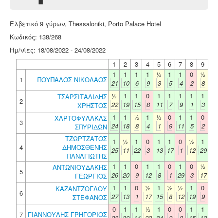
Ελβετικό 9 γύρων, Thessaloniki, Porto Palace Hotel
Κωδικός: 138/268
Ημ/νίες: 18/08/2022 - 24/08/2022
1
2
3
4
5
6
7
8
9
1
1
1
1
½
1
1
0
½
1
ΠΟΥΠΑΛΟΣ ΝΙΚΟΛΑΟΣ
21
10
6
9
3
5
4
2
8
½
1
1
0
1
1
1
1
1
ΤΣΑΡΣΙΤΑΛΙΔΗΣ
2
22
19
15
8
11
7
9
1
3
ΧΡΗΣΤΟΣ
1
1
½
1
½
0
1
1
0
ΧΑΡΤΟΦΥΛΑΚΑΣ
3
24
18
8
4
1
9
11
5
2
ΣΠΥΡΙΔΩΝ
ΤΖΩΡΤΖΑΤΟΣ
1
½
1
0
1
1
0
½
1
4
ΔΗΜΟΣΘΕΝΗΣ
25
11
22
3
13
17
1
12
29
ΠΑΝΑΓΙΩΤΗΣ
1
1
0
1
1
0
1
0
½
ΑΝΤΩΝΙΟΥΔΑΚΗΣ
5
26
20
9
12
8
1
29
3
17
ΓΕΩΡΓΙΟΣ
1
1
0
½
1
½
½
1
0
ΚΑΖΑΝΤΖΟΓΛΟΥ
6
27
13
1
17
15
8
12
19
9
ΣΤΕΦΑΝΟΣ
0
1
1
½
1
0
0
1
1
7
ΓΙΑΝΝΟΥΛΗΣ ΓΡΗΓΟΡΙΟΣ
28
30
14
23
34
2
8
15
13