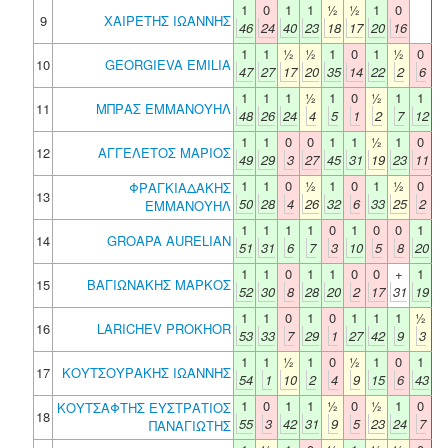
1
0
1
1
½
½
1
0
9
ΧΑΙΡΕΤΗΣ ΙΩΑΝΝΗΣ
46
24
40
23
18
17
20
16
1
1
½
½
1
0
1
½
0
10
GEORGIEVA EMILIA
47
27
17
20
35
14
22
2
6
1
1
1
½
1
0
½
1
1
11
ΜΠΡΑΣ ΕΜΜΑΝΟΥΗΛ
48
26
24
4
5
1
2
7
12
1
1
0
0
1
1
½
1
0
12
ΑΓΓΕΛΕΤΟΣ ΜΑΡΙΟΣ
49
29
3
27
45
31
19
23
11
1
1
0
½
1
0
1
½
0
ΦΡΑΓΚΙΑΔΑΚΗΣ
13
50
28
4
26
32
6
33
25
2
ΕΜΜΑΝΟΥΗΛ
1
1
1
1
0
1
0
0
1
14
GROAPA AURELIAN
51
31
6
7
3
10
5
8
20
1
1
0
1
1
0
0
+
1
15
ΒΑΓΙΩΝΑΚΗΣ ΜΑΡΚΟΣ
52
30
8
28
20
2
17
31
19
1
1
0
1
0
1
1
1
½
16
LARICHEV PROKHOR
53
33
7
29
1
27
42
9
3
1
1
½
1
0
½
1
0
1
17
ΚΟΥΤΣΟΥΡΑΚΗΣ ΙΩΑΝΝΗΣ
54
1
10
2
4
9
15
6
43
1
0
1
1
½
0
½
1
0
ΚΟΥΤΣΑΦΤΗΣ ΕΥΣΤΡΑΤΙΟΣ
18
55
3
42
31
9
5
23
24
7
ΠΑΝΑΓΙΩΤΗΣ