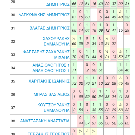
29
66
12
61
16
49
20
37
22
31
ΔΗΜΗΤΡΙΟΣ
1
0
1
0
0
1
½
1
30
ΔΑΓΚΩΝΑΚΗΣ ΔΗΜΗΤΡΙΟΣ
67
15
63
6
44
45
48
52
1
0
1
0
1
0
1
-
0
31
ΒΛΑΤΑΣ ΔΗΜΗΤΡΙΟΣ
68
14
64
18
69
12
41
15
29
½
1
0
1
0
½
0
ΧΑΣΟΥΡΑΚΗΣ
32
69
35
5
34
13
24
27
ΕΜΜΑΝΟΥΗΛ
1
0
1
1
0
½
0
½
1
ΦΑΡΣΑΡΗΣ ΖΑΧΑΡΑΚΗΣ
33
70
16
71
44
8
21
13
52
37
ΜΙΧΑΗΛ
1
0
0
1
1
1
ΑΝΑΞΙΟΛΟΓΗΤΟΣ 1
34
71
2
32
51
64
46
ΑΝΑΞΙΟΛΟΓΗΤΟΣ 1
1
0
1
1
0
0
0
½
0
35
ΧΑΡΙΤΑΚΗΣ ΙΩΑΝΝΗΣ
72
32
70
21
10
22
28
45
49
0
0
1
0
1
1
0
1
0
36
ΜΠΡΑΣ ΒΑΣΙΛΕΙΟΣ
1
69
59
50
54
38
24
41
28
0
1
0
1
1
0
0
½
0
ΚΟΥΤΣΟΥΡΑΚΗΣ
37
2
56
1
38
55
23
29
68
33
ΕΜΜΑΝΟΥΗΛ
0
1
0
1
0
0
1
0
38
ΑΝΑΣΤΑΣΑΚΗ ΑΝΑΣΤΑΣΙΑ
44
57
37
65
36
52
55
63
0
½
½
½
39
ΤΕΡΖΑΚΗΣ ΓΕΩΡΓΙΟΣ