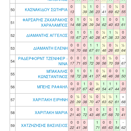
0
½
1
0
-
0
½
0
50
ΚΑΣΝΑΚΙΔΟΥ ΣΩΤΗΡΙΑ
13
39
36
23
41
69
62
55
0
1
0
½
0
1
0
0
1
ΦΑΡΣΑΡΗΣ ΖΑΧΑΡΑΚΗΣ
51
14
68
26
39
34
62
40
63
61
ΧΑΡΑΛΑΜΠΟΣ
0
1
0
1
0
½
1
½
0
52
ΔΙΑΜΑΝΤΗΣ ΑΓΓΕΛΟΣ
15
67
27
40
28
47
38
33
30
0
0
0
1
1
½
0
½
½
53
ΔΙΑΜΑΝΤΗ ΕΛΕΝΗ
16
70
68
67
61
46
26
65
64
0
0
0
1
0
0
½
0
-
ΡΑΔΕΡΦΟΡΝΤ ΤΖΕΝΙΦΕΡ -
54
17
71
65
72
36
56
70
59
67
ΝΙΝΑ
0
1
0
1
0
½
0
0
1
ΜΠΑΚΑΛΗΣ
55
18
72
28
41
37
48
46
38
50
ΚΩΝΣΤΑΝΤΙΝΟΣ
0
0
1
0
½
1
1
1
0
56
ΜΠΕΗΣ ΡΑΦΑΗΛ
19
37
67
42
40
54
47
44
23
0
½
0
½
0
½
½
1
+
57
ΧΑΡΙΤΑΚΗ ΕΙΡΗΝΗ
20
39
38
70
47
63
62
61
68
0
0
1
0
0
1
0
1
0
58
ΧΑΡΙΤΑΚΗ ΜΑΡΙΑ
21
40
72
43
46
67
68
70
41
0
0
0
1
0
0
1
-
59
ΧΑΤΖΗΖΗΣΗΣ ΒΑΣΙΛΕΙΟΣ
22
41
36
71
65
63
54
62