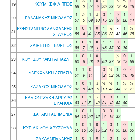
1
½
1
0
½
1
½
½
0
19
ΚΟΥΜΗΣ ΦΙΛΙΠΠΟΣ
56
2
44
5
25
28
12
43
15
1
½
1
½
0
1
0
1
0
20
ΓΑΛΑΝΑΚΗΣ ΝΙΚΟΛΑΟΣ
57
5
69
10
15
29
9
28
14
1
0
1
0
1
½
-
1
½
ΚΩΝΣΤΑΝΤΙΝΟΜΑΝΩΛΑΚΗΣ
21
58
4
41
35
26
33
43
46
25
ΣΤΑΥΡΟΣ
1
0
1
0
1
1
0
1
22
ΧΑΙΡΕΤΗΣ ΓΕΩΡΓΙΟΣ
59
7
45
1
48
35
10
29
1
0
1
0
1
1
½
0
1
23
ΚΟΥΤΣΟΥΡΑΚΗ ΑΡΙΑΔΝΗ
60
6
48
9
50
37
18
12
56
1
1
0
0
½
1
0
0
24
ΔΑΓΚΩΝΑΚΗ ΑΣΠΑΣΙΑ
61
9
11
2
32
36
18
48
1
0
1
½
½
½
1
½
½
25
ΚΑΖΑΚΟΣ ΝΙΚΟΛΑΟΣ
62
8
49
6
19
43
44
13
21
1
0
1
½
0
0
1
1
ΚΑΛΙΟΝΤΖΑΚΗ ΑΡΓΥΡΩ
26
63
11
51
13
21
42
53
69
ΕΥΑΝΘΙΑ
1
0
1
1
0
0
1
27
ΤΣΑΠΑΚΗ ΑΣΗΜΕΝΙΑ
64
10
52
12
7
16
32
1
0
1
0
1
0
1
0
1
28
ΚΥΡΙΑΚΙΔΟΥ ΧΡΥΣΟΥΛΑ
65
13
55
15
52
19
35
20
36
1
0
1
0
1
0
1
0
1
ΣΑΚΛΑΜΠΑΝΑΚΗΣ