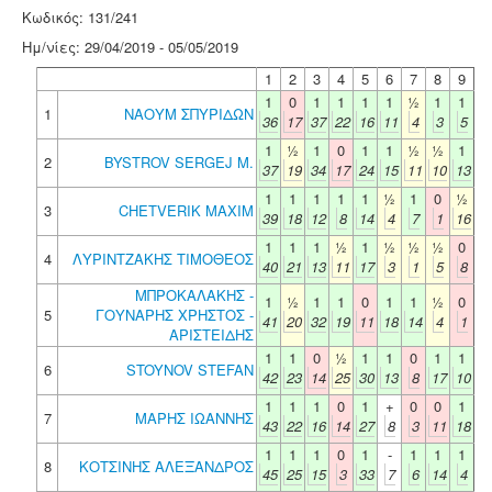
Κωδικός: 131/241
Ημ/νίες: 29/04/2019 - 05/05/2019
1
2
3
4
5
6
7
8
9
1
0
1
1
1
1
½
1
1
1
ΝΑΟΥΜ ΣΠΥΡΙΔΩΝ
36
17
37
22
16
11
4
3
5
1
½
1
0
1
1
½
½
1
2
BYSTROV SERGEJ M.
37
19
34
17
24
15
11
10
13
1
1
1
1
1
½
1
0
½
3
CHETVERIK MAXIM
39
18
12
8
14
4
7
1
16
1
1
1
½
1
½
½
½
0
4
ΛΥΡΙΝΤΖΑΚΗΣ ΤΙΜΟΘΕΟΣ
40
21
13
11
17
3
1
5
8
ΜΠΡΟΚΑΛΑΚΗΣ -
1
½
1
1
0
1
1
½
0
5
ΓΟΥΝΑΡΗΣ ΧΡΗΣΤΟΣ -
41
20
32
19
11
18
14
4
1
ΑΡΙΣΤΕΙΔΗΣ
1
1
0
½
1
1
0
1
1
6
STOYNOV STEFAN
42
23
14
25
30
13
8
17
10
1
1
1
0
1
+
0
0
1
7
ΜΑΡΗΣ ΙΩΑΝΝΗΣ
43
22
16
14
27
8
3
11
18
1
1
1
0
1
-
1
1
1
8
ΚΟΤΣΙΝΗΣ ΑΛΕΞΑΝΔΡΟΣ
45
25
15
3
33
7
6
14
4