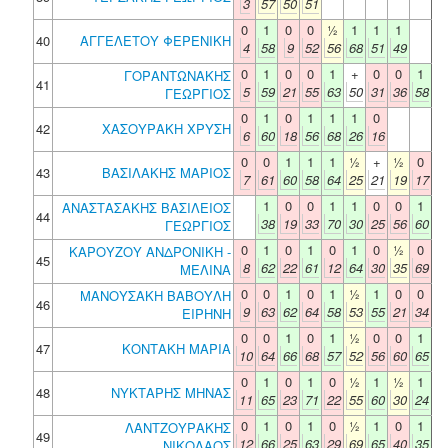
3
57
50
51
0
1
0
0
½
1
1
1
40
ΑΓΓΕΛΕΤΟΥ ΦΕΡΕΝΙΚΗ
4
58
9
52
56
68
51
49
0
1
0
0
1
+
0
0
1
ΓΟΡΑΝΤΩΝΑΚΗΣ
41
5
59
21
55
63
50
31
36
58
ΓΕΩΡΓΙΟΣ
0
1
0
1
1
1
0
42
ΧΑΣΟΥΡΑΚΗ ΧΡΥΣΗ
6
60
18
56
68
26
16
0
0
1
1
1
½
+
½
0
43
ΒΑΣΙΛΑΚΗΣ ΜΑΡΙΟΣ
7
61
60
58
64
25
21
19
17
1
0
0
1
1
0
0
1
ΑΝΑΣΤΑΣΑΚΗΣ ΒΑΣΙΛΕΙΟΣ
44
38
19
33
70
30
25
56
60
ΓΕΩΡΓΙΟΣ
0
1
0
1
0
1
0
½
0
ΚΑΡΟΥΖΟΥ ΑΝΔΡΟΝΙΚΗ -
45
8
62
22
61
12
64
30
35
69
ΜΕΛΙΝΑ
0
0
1
0
1
½
1
0
0
ΜΑΝΟΥΣΑΚΗ ΒΑΒΟΥΛΗ
46
9
63
62
64
58
53
55
21
34
ΕΙΡΗΝΗ
0
0
1
0
1
½
0
0
1
47
ΚΟΝΤΑΚΗ ΜΑΡΙΑ
10
64
66
68
57
52
56
60
65
0
1
0
1
0
½
1
½
1
48
ΝΥΚΤΑΡΗΣ ΜΗΝΑΣ
11
65
23
71
22
55
60
30
24
0
1
0
1
0
½
1
0
1
ΛΑΝΤΖΟΥΡΑΚΗΣ
49
12
66
25
63
29
69
65
40
35
ΝΙΚΟΛΑΟΣ