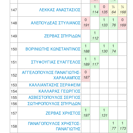
1
0
½
½
147
ΛΕΚΚΑΣ ΑΝΑΣΤΑΣΙΟΣ
114
135
64
168
0
1
1
0
148
ΑΛΕΠΟΥΔΕΑΣ ΣΤΥΛΙΑΝΟΣ
191
133
76
169
1
149
ΖΕΡΒΑΣ ΣΠΥΡΙΔΩΝ
112
1
1
1
150
ΒΟΡΙΝΙΩΤΗΣ ΚΩΝΣΤΑΝΤΙΝΟΣ
188
130
74
1
1
151
ΣΤΥΦΟΥΓΙΑΣ ΕΥΑΓΓΕΛΟΣ
189
117
0
ΑΓΓΕΛΟΠΟΥΛΟΣ ΠΑΝΑΓΙΩΤΗΣ-
152
187
ΧΑΡΑΛΑΜΠΟΣ
153
ΚΑΛΛΙΑΝΤΑΣΗΣ ΣΕΡΑΦΕΙΜ
154
ΚΑΛΛΑΡΑΣ ΓΕΩΡΓΙΟΣ
155
ΑΣΒΕΣΤΟΠΟΥΛΟΣ ΣΕΡΓΙΟΣ
156
ΣΩΤΗΡΟΠΟΥΛΟΣ ΣΠΥΡΙΔΩΝ
1
1
157
ΖΕΡΒΑΣ ΧΡΗΣΤΟΣ
197
131
1
1
ΠΑΝΑΓΟΠΟΥΛΟΣ ΧΡΗΣΤΟΣ-
158
77
173
ΠΑΝΑΓΙΩΤΗΣ