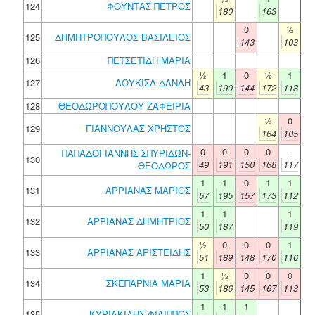
124
ΦΟΥΝΤΑΣ ΠΕΤΡΟΣ
180
163
0
½
125
ΔΗΜΗΤΡΟΠΟΥΛΟΣ ΒΑΣΙΛΕΙΟΣ
143
103
126
ΠΕΤΣΕΤΙΔΗ ΜΑΡΙΑ
½
1
0
½
1
127
ΛΟΥΚΙΣΑ ΔΑΝΑΗ
43
190
144
172
118
128
ΘΕΟΔΩΡΟΠΟΥΛΟΥ ΖΑΦΕΙΡΙΑ
½
0
129
ΓΙΑΝΝΟΥΛΑΣ ΧΡΗΣΤΟΣ
164
105
0
0
0
0
-
ΠΑΠΑΔΟΓΙΑΝΝΗΣ ΣΠΥΡΙΔΩΝ-
130
49
191
150
168
117
ΘΕΟΔΩΡΟΣ
1
1
0
1
1
131
ΑΡΡΙΑΝΑΣ ΜΑΡΙΟΣ
57
195
157
173
112
1
1
1
132
ΑΡΡΙΑΝΑΣ ΔΗΜΗΤΡΙΟΣ
50
187
119
½
0
0
0
1
133
ΑΡΡΙΑΝΑΣ ΑΡΙΣΤΕΙΔΗΣ
51
189
148
170
116
1
½
0
0
0
134
ΣΚΕΠΑΡΝΙΑ ΜΑΡΙΑ
53
186
145
167
113
1
1
1
135
ΚΥΡΙΑΚΙΔΗΣ ΦΙΛΙΠΠΟΣ