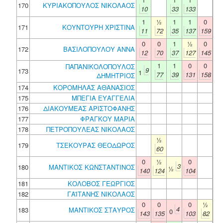
170
ΚΥΡΙΑΚΟΠΟΥΛΟΣ ΝΙΚΟΛΑΟΣ
10
33
133
1
½
1
1
0
171
ΚΟΥΝΤΟΥΡΗ ΧΡΙΣΤΙΝΑ
11
72
35
137
159
0
0
1
½
0
172
ΒΑΣΙΛΟΠΟΥΛΟΥ ΑΝΝΑ
12
70
37
127
145
1
1
0
0
ΠΑΠΑΝΙΚΟΛΟΠΟΥΛΟΣ
9
173
1
77
39
131
158
ΔΗΜΗΤΡΙΟΣ
174
ΚΟΡΟΜΗΛΑΣ ΑΘΑΝΑΣΙΟΣ
175
ΜΠΕΓΙΑ ΕΥΑΓΓΕΛΙΑ
176
ΔΙΑΚΟΥΜΕΑΣ ΑΡΙΣΤΟΦΑΝΗΣ
177
ΦΡΑΓΚΟΥ ΜΑΡΙΑ
178
ΠΕΤΡΟΠΟΥΛΕΑΣ ΝΙΚΟΛΑΟΣ
½
179
ΤΣΕΚΟΥΡΑΣ ΘΕΟΔΩΡΟΣ
60
0
½
0
3
180
ΜΑΝΤΙΚΟΣ ΚΩΝΣΤΑΝΤΙΝΟΣ
½
140
124
104
181
ΚΟΛΟΒΟΣ ΓΕΩΡΓΙΟΣ
182
ΓΑΪΤΑΝΗΣ ΝΙΚΟΛΑΟΣ
0
0
0
½
4
183
ΜΑΝΤΙΚΟΣ ΣΤΑΥΡΟΣ
0
143
135
103
82