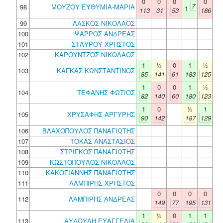
0
0
0
0
7
98
ΜΟΥΖΟΥ ΕΥΘΥΜΙΑ-ΜΑΡΙΑ
1
113
31
53
186
99
ΛΑΣΚΟΣ ΝΙΚΟΛΑΟΣ
100
ΨΑΡΡΟΣ ΑΝΔΡΕΑΣ
101
ΣΤΑΥΡΟΥ ΧΡΗΣΤΟΣ
102
ΚΑΡΟΥΝΤΖΟΣ ΝΙΚΟΛΑΟΣ
1
½
0
1
½
103
ΚΑΓΚΑΣ ΚΩΝΣΤΑΝΤΙΝΟΣ
85
141
61
183
125
1
0
0
1
½
104
ΤΕΦΑΝΗΣ ΦΩΤΙΟΣ
82
140
60
180
123
1
0
½
1
105
ΧΡΥΣΑΦΗΣ ΑΡΓΥΡΗΣ
90
142
187
129
106
ΒΛΑΧΟΠΟΥΛΟΣ ΠΑΝΑΓΙΩΤΗΣ
107
ΤΟΚΑΣ ΑΝΑΣΤΑΣΙΟΣ
108
ΣΤΡΙΓΚΟΣ ΠΑΝΑΓΙΩΤΗΣ
109
ΚΩΣΤΟΠΟΥΛΟΣ ΝΙΚΟΛΑΟΣ
110
ΚΑΚΟΓΙΑΝΝΗΣ ΠΑΝΑΓΙΩΤΗΣ
111
ΛΑΜΠΙΡΗΣ ΧΡΗΣΤΟΣ
0
0
0
0
112
ΛΑΜΠΙΡΗΣ ΑΝΔΡΕΑΣ
149
77
195
131
1
½
0
1
1
113
ΑΥΔΟΥΛΗ ΕΥΑΓΓΕΛΙΑ