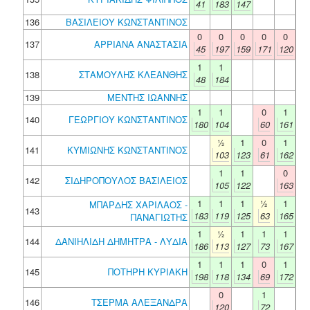
41
183
147
136
ΒΑΣΙΛΕΙΟΥ ΚΩΝΣΤΑΝΤΙΝΟΣ
0
0
0
0
0
137
ΑΡΡΙΑΝΑ ΑΝΑΣΤΑΣΙΑ
45
197
159
171
120
1
1
138
ΣΤΑΜΟΥΛΗΣ ΚΛΕΑΝΘΗΣ
48
184
139
ΜΕΝΤΗΣ ΙΩΑΝΝΗΣ
1
1
0
1
140
ΓΕΩΡΓΙΟΥ ΚΩΝΣΤΑΝΤΙΝΟΣ
180
104
60
161
½
1
0
1
141
ΚΥΜΙΩΝΗΣ ΚΩΝΣΤΑΝΤΙΝΟΣ
103
123
61
162
1
1
0
142
ΣΙΔΗΡΟΠΟΥΛΟΣ ΒΑΣΙΛΕΙΟΣ
105
122
163
1
1
1
½
1
ΜΠΑΡΔΗΣ ΧΑΡΙΛΑΟΣ -
143
183
119
125
63
165
ΠΑΝΑΓΙΩΤΗΣ
1
½
1
1
1
144
ΔΑΝΙΗΛΙΔΗ ΔΗΜΗΤΡΑ - ΛΥΔΙΑ
186
113
127
73
167
1
1
1
0
1
145
ΠΟΤΗΡΗ ΚΥΡΙΑΚΗ
198
118
134
69
172
0
1
146
ΤΣΕΡΜΑ ΑΛΕΞΑΝΔΡΑ
120
72