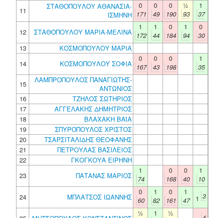
0
0
0
½
1
ΣΤΑΘΟΠΟΥΛΟΥ ΑΘΑΝΑΣΙΑ-
11
171
49
190
93
37
ΙΣΜΗΝΗ
1
1
0
1
0
12
ΣΤΑΘΟΠΟΥΛΟΥ ΜΑΡΙΑ-ΜΕΛΙΝΑ
172
44
184
94
30
13
ΚΟΣΜΟΠΟΥΛΟΥ ΜΑΡΙΑ
0
0
0
1
14
ΚΟΣΜΟΠΟΥΛΟΥ ΣΟΦΙΑ
167
43
198
35
ΛΑΜΠΡΟΠΟΥΛΟΣ ΠΑΝΑΓΙΩΤΗΣ-
15
ΑΝΤΩΝΙΟΣ
16
ΤΖΗΛΟΣ ΣΩΤΗΡΙΟΣ
17
ΑΓΓΕΛΑΚΗΣ ΔΗΜΗΤΡΙΟΣ
18
ΒΛΑΧΑΚΗ ΒΑΪΑ
19
ΣΠΥΡΟΠΟΥΛΟΣ ΧΡΙΣΤΟΣ
20
ΤΣΑΡΣΙΤΑΛΙΔΗΣ ΘΕΟΦΑΝΗΣ
21
ΠΕΤΡΟΥΛΑΣ ΒΑΣΙΛΕΙΟΣ
22
ΓΚΟΓΚΟΥΑ ΕΙΡΗΝΗ
1
0
0
1
23
ΠΑΤΑΝΑΣ ΜΑΡΙΟΣ
74
168
40
10
0
1
0
1
3
24
ΜΠΛΑΤΣΟΣ ΙΩΑΝΝΗΣ
1
60
82
161
47
½
1
½
4