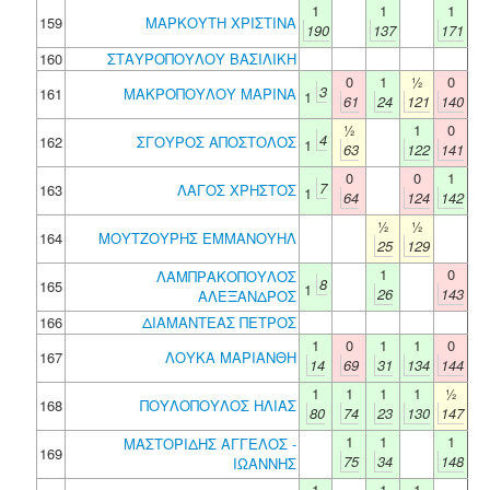
1
1
1
159
ΜΑΡΚΟΥΤΗ ΧΡΙΣΤΙΝΑ
190
137
171
160
ΣΤΑΥΡΟΠΟΥΛΟΥ ΒΑΣΙΛΙΚΗ
0
1
½
0
3
161
ΜΑΚΡΟΠΟΥΛΟΥ ΜΑΡΙΝΑ
1
61
24
121
140
½
1
0
4
162
ΣΓΟΥΡΟΣ ΑΠΟΣΤΟΛΟΣ
1
63
122
141
0
0
1
7
163
ΛΑΓΟΣ ΧΡΗΣΤΟΣ
1
64
124
142
½
½
164
ΜΟΥΤΖΟΥΡΗΣ ΕΜΜΑΝΟΥΗΛ
25
129
1
0
ΛΑΜΠΡΑΚΟΠΟΥΛΟΣ
8
165
1
26
143
ΑΛΕΞΑΝΔΡΟΣ
166
ΔΙΑΜΑΝΤΕΑΣ ΠΕΤΡΟΣ
1
0
1
1
0
167
ΛΟΥΚΑ ΜΑΡΙΑΝΘΗ
14
69
31
134
144
1
1
1
1
½
168
ΠΟΥΛΟΠΟΥΛΟΣ ΗΛΙΑΣ
80
74
23
130
147
1
1
1
ΜΑΣΤΟΡΙΔΗΣ ΑΓΓΕΛΟΣ -
169
75
34
148
ΙΩΑΝΝΗΣ
1
1
1