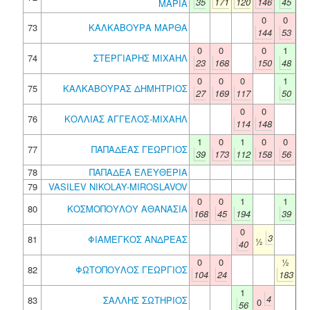
35
171
120
146
45
ΜΑΡΙΑ
0
0
73
ΚΑΛΚΑΒΟΥΡΑ ΜΑΡΘΑ
144
53
0
0
0
1
74
ΣΤΕΡΓΙΑΡΗΣ ΜΙΧΑΗΛ
23
168
150
48
0
0
0
1
75
ΚΑΛΚΑΒΟΥΡΑΣ ΔΗΜΗΤΡΙΟΣ
27
169
117
50
0
0
76
ΚΟΛΛΙΑΣ ΑΓΓΕΛΟΣ-ΜΙΧΑΗΛ
114
148
1
0
1
0
0
77
ΠΑΠΑΔΕΑΣ ΓΕΩΡΓΙΟΣ
39
173
112
158
56
78
ΠΑΠΑΔΕΑ ΕΛΕΥΘΕΡΙΑ
79
VASILEV NIKOLAY-MIROSLAVOV
0
0
1
1
80
ΚΟΣΜΟΠΟΥΛΟΥ ΑΘΑΝΑΣΙΑ
168
45
194
39
0
3
81
ΦΙΑΜΕΓΚΟΣ ΑΝΔΡΕΑΣ
½
40
0
0
½
82
ΦΩΤΟΠΟΥΛΟΣ ΓΕΩΡΓΙΟΣ
104
24
183
1
4
83
ΣΑΛΛΗΣ ΣΩΤΗΡΙΟΣ
0
56