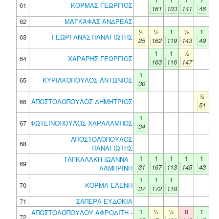
61
ΚΟΡΜΑΣ ΓΕΩΡΓΙΟΣ
161
103
141
46
62
ΜΑΓΚΑΦΑΣ ΑΝΔΡΕΑΣ
½
½
1
½
1
63
ΓΕΩΡΓΑΝΑΣ ΠΑΝΑΓΙΩΤΗΣ
25
162
119
143
49
1
1
½
64
ΧΑΡΑΡΗΣ ΓΕΩΡΓΙΟΣ
163
116
147
1
65
ΚΥΡΙΑΚΟΠΟΥΛΟΣ ΑΝΤΩΝΙΟΣ
30
½
66
ΑΠΟΣΤΟΛΟΠΟΥΛΟΣ ΔΗΜΗΤΡΙΟΣ
51
1
67
ΦΩΤΕΙΝΟΠΟΥΛΟΣ ΧΑΡΑΛΑΜΠΟΣ
34
ΑΠΟΣΤΟΛΟΠΟΥΛΟΣ
68
ΠΑΝΑΓΙΩΤΗΣ
1
1
1
1
1
ΤΑΓΚΑΛΑΚΗ ΙΩΑΝΝΑ -
69
31
167
113
145
43
ΛΑΜΠΡΙΝΗ
1
1
1
70
ΚΟΡΜΑ ΕΛΕΝΗ
37
172
118
71
ΣΑΠΕΡΑ ΕΥΔΟΚΙΑ
1
½
½
0
1
ΑΠΟΣΤΟΛΟΠΟΥΛΟΥ ΑΦΡΟΔΙΤΗ -
72