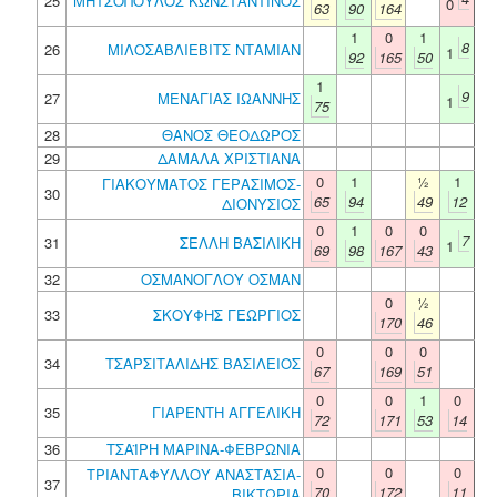
25
ΜΗΤΣΟΠΟΥΛΟΣ ΚΩΝΣΤΑΝΤΙΝΟΣ
0
63
90
164
1
0
1
8
26
ΜΙΛΟΣΑΒΛΙΕΒΙΤΣ ΝΤΑΜΙΑΝ
1
92
165
50
1
9
27
ΜΕΝΑΓΙΑΣ ΙΩΑΝΝΗΣ
1
75
28
ΘΑΝΟΣ ΘΕΟΔΩΡΟΣ
29
ΔΑΜΑΛΑ ΧΡΙΣΤΙΑΝΑ
0
1
½
1
ΓΙΑΚΟΥΜΑΤΟΣ ΓΕΡΑΣΙΜΟΣ-
30
65
94
49
12
ΔΙΟΝΥΣΙΟΣ
0
1
0
0
7
31
ΣΕΛΛΗ ΒΑΣΙΛΙΚΗ
1
69
98
167
43
32
ΟΣΜΑΝΟΓΛΟΥ ΟΣΜΑΝ
0
½
33
ΣΚΟΥΦΗΣ ΓΕΩΡΓΙΟΣ
170
46
0
0
0
34
ΤΣΑΡΣΙΤΑΛΙΔΗΣ ΒΑΣΙΛΕΙΟΣ
67
169
51
0
0
1
0
35
ΓΙΑΡΕΝΤΗ ΑΓΓΕΛΙΚΗ
72
171
53
14
36
ΤΣΑΪΡΗ ΜΑΡΙΝΑ-ΦΕΒΡΩΝΙΑ
0
0
0
ΤΡΙΑΝΤΑΦΥΛΛΟΥ ΑΝΑΣΤΑΣΙΑ-
37
70
172
11
ΒΙΚΤΩΡΙΑ