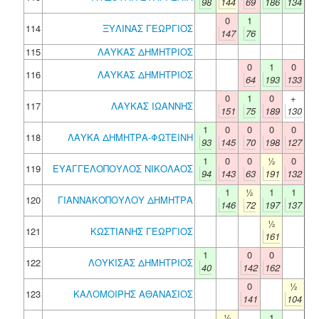
98
144
69
186
134
0
1
114
ΞΥΛΙΝΑΣ ΓΕΩΡΓΙΟΣ
147
76
115
ΛΑΥΚΑΣ ΔΗΜΗΤΡΙΟΣ
0
1
0
116
ΛΑΥΚΑΣ ΔΗΜΗΤΡΙΟΣ
64
193
133
0
1
0
+
117
ΛΑΥΚΑΣ ΙΩΑΝΝΗΣ
151
75
189
130
1
0
0
0
0
118
ΛΑΥΚΑ ΔΗΜΗΤΡΑ-ΦΩΤΕΙΝΗ
93
145
70
198
127
1
0
0
½
0
119
ΕΥΑΓΓΕΛΟΠΟΥΛΟΣ ΝΙΚΟΛΑΟΣ
94
143
63
191
132
1
½
1
1
120
ΓΙΑΝΝΑΚΟΠΟΥΛΟΥ ΔΗΜΗΤΡΑ
146
72
197
137
½
121
ΚΩΣΤΙΑΝΗΣ ΓΕΩΡΓΙΟΣ
161
1
0
0
122
ΛΟΥΚΙΣΑΣ ΔΗΜΗΤΡΙΟΣ
40
142
162
0
½
123
ΚΑΛΟΜΟΙΡΗΣ ΑΘΑΝΑΣΙΟΣ
141
104
½
1