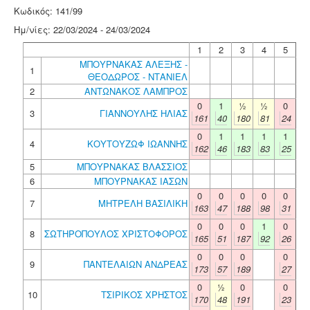
Κωδικός: 141/99
Ημ/νίες: 22/03/2024 - 24/03/2024
1
2
3
4
5
ΜΠΟΥΡΝΑΚΑΣ ΑΛΕΞΗΣ -
1
ΘΕΟΔΩΡΟΣ - ΝΤΑΝΙΕΛ
2
ΑΝΤΩΝΑΚΟΣ ΛΑΜΠΡΟΣ
0
1
½
½
0
3
ΓΙΑΝΝΟΥΛΗΣ ΗΛΙΑΣ
161
40
180
81
24
0
1
1
1
1
4
ΚΟΥΤΟΥΖΩΦ ΙΩΑΝΝΗΣ
162
46
183
83
25
5
ΜΠΟΥΡΝΑΚΑΣ ΒΛΑΣΣΙΟΣ
6
ΜΠΟΥΡΝΑΚΑΣ ΙΑΣΩΝ
0
0
0
0
0
7
ΜΗΤΡΕΛΗ ΒΑΣΙΛΙΚΗ
163
47
188
98
31
0
0
0
1
0
8
ΣΩΤΗΡΟΠΟΥΛΟΣ ΧΡΙΣΤΟΦΟΡΟΣ
165
51
187
92
26
0
0
0
0
9
ΠΑΝΤΕΛΑΙΩΝ ΑΝΔΡΕΑΣ
173
57
189
27
0
½
0
0
10
ΤΣΙΡΙΚΟΣ ΧΡΗΣΤΟΣ
170
48
191
23