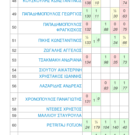
48
ΚΟΥΣΚΟΥΛΗΣ ΚΩΝΣΤΑΝΤΙΝΟΣ
138
10
74
1
1
½
0
49
ΠΑΠΑΔΗΜΟΠΟΥΛΟΣ ΓΕΩΡΓΙΟΣ
130
11
30
63
0
1
0
0
ΠΑΠΑΔΗΜΟΠΟΥΛΟΣ
50
132
88
26
75
ΦΡΑΓΚΙΣΚΟΣ
½
1
½
8
51
ΠΙΚΗΣ ΚΩΝΣΤΑΝΤΙΝΟΣ
1
133
34
66
52
ΖΩΓΑΛΗΣ ΑΓΓΕΛΟΣ
0
1
0
1
53
ΤΣΑΚΜΑΚΗ ΑΝΔΡΙΑΝΑ
134
98
35
73
54
ΣΙΟΥΤΟΥ ΑΙΚΑΤΕΡΙΝΗ
55
ΧΡΗΣΤΑΚΟΣ ΙΩΑΝΝΗΣ
0
1
1
56
ΛΑΖΑΡΙΔΗΣ ΑΝΔΡΕΑΣ
83
39
77
0
9
57
ΧΡΟΝΟΠΟΥΛΟΣ ΠΑΝΑΓΙΩΤΗΣ
1
131
58
ΝΤΕΒΕΣ ΧΡΗΣΤΟΣ
59
ΜΑΛΛΙΟΥ ΣΤΑΥΡΟΥΛΑ
1
½
1
1
1
60
PETRITAJ FOTJON
24
179
104
140
40
1
1
1
1