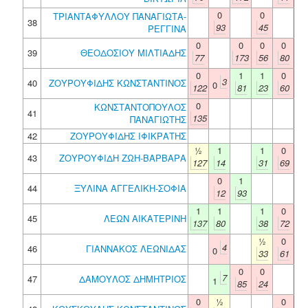
0
0
ΤΡΙΑΝΤΑΦΥΛΛΟΥ ΠΑΝΑΓΙΩΤΑ-
38
93
45
ΡΕΓΓΙΝΑ
0
0
0
0
39
ΘΕΟΔΟΣΙΟΥ ΜΙΛΤΙΑΔΗΣ
77
173
56
80
0
1
1
0
3
40
ΖΟΥΡΟΥΦΙΔΗΣ ΚΩΝΣΤΑΝΤΙΝΟΣ
0
122
81
23
60
0
ΚΩΝΣΤΑΝΤΟΠΟΥΛΟΣ
41
135
ΠΑΝΑΓΙΩΤΗΣ
42
ΖΟΥΡΟΥΦΙΔΗΣ ΙΦΙΚΡΑΤΗΣ
½
1
1
0
43
ΖΟΥΡΟΥΦΙΔΗ ΖΩΗ-ΒΑΡΒΑΡΑ
127
14
31
69
0
1
44
ΞΥΛΙΝΑ ΑΓΓΕΛΙΚΗ-ΣΟΦΙΑ
12
93
1
1
1
0
45
ΛΕΩΝ ΑΙΚΑΤΕΡΙΝΗ
137
80
38
72
½
0
4
46
ΓΙΑΝΝΑΚΟΣ ΛΕΩΝΙΔΑΣ
0
33
61
0
0
7
47
ΔΑΜΟΥΛΟΣ ΔΗΜΗΤΡΙΟΣ
1
85
24
0
½
0