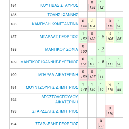
0
1
184
ΚΟΥΤΙΒΑΣ ΣΤΑΥΡΟΣ
138
12
185
ΤΟΛΗΣ ΙΩΑΝΝΗΣ
0
½
0
1
186
ΚΑΜΠΥΛΗ ΚΩΝΣΤΑΝΤΙΝΑ
144
134
113
98
1
0
½
1
8
187
ΜΠΑΡΛΑΣ ΓΕΩΡΓΙΟΣ
1
152
132
105
85
0
7
188
ΜΑΝΤΙΚΟΥ ΣΟΦΙΑ
1
150
0
1
1
1
9
189
ΜΑΝΤΙΚΟΣ ΙΩΑΝΝΗΣ-ΕΥΓΕΝΙΟΣ
1
151
133
117
90
0
0
1
190
ΜΠΑΡΛΑ ΑΙΚΑΤΕΡΙΝΗ
159
127
11
1
1
1
½
1
191
ΜΟΥΝΤΖΟΥΡΗΣ ΔΗΜΗΤΡΙΟΣ
148
130
10
119
88
ΑΠΟΣΤΟΛΟΠΟΥΛΟΥ
192
ΑΙΚΑΤΕΡΙΝΗ
0
193
ΣΓΑΡΔΕΛΗΣ ΔΗΜΗΤΡΙΟΣ
116
0
194
ΣΓΑΡΔΕΛΗΣ ΓΕΩΡΓΙΟΣ
80