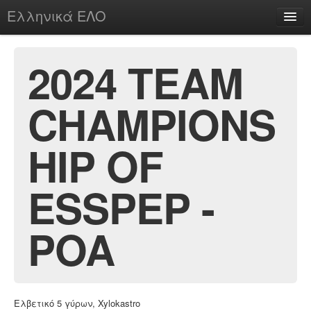
Ελληνικά ΕΛΟ
Περί
2024 TEAM
CHAMPIONS
chesstu.be @ discord
Login
HIP OF
ESSPEP -
POA
Ελβετικό 5 γύρων, Xylokastro