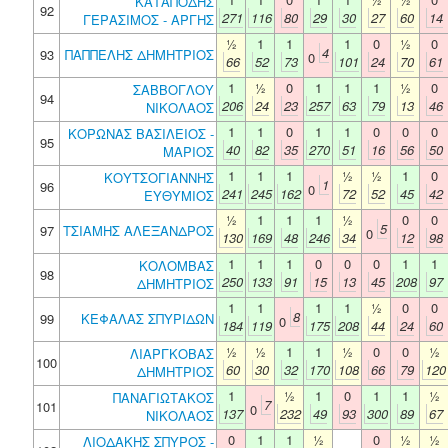
ΚΑΤΑΠΟΔΗΣ
92
271
116
80
29
30
27
60
14
ΓΕΡΑΣΙΜΟΣ - ΑΡΓΗΣ
½
1
1
1
0
½
0
4
93
ΠΑΠΠΕΛΗΣ ΔΗΜΗΤΡΙΟΣ
0
66
52
73
101
24
70
61
1
½
0
1
1
1
½
0
ΣΑΒΒΟΓΛΟΥ
94
206
24
23
257
63
79
13
46
ΝΙΚΟΛΑΟΣ
1
1
0
1
1
0
0
0
ΚΟΡΩΝΑΣ ΒΑΣΙΛΕΙΟΣ -
95
40
82
35
270
51
16
56
50
ΜΑΡΙΟΣ
1
1
1
½
½
1
0
ΚΟΥΤΣΟΓΙΑΝΝΗΣ
1
96
0
241
245
162
72
52
45
42
ΕΥΘΥΜΙΟΣ
½
1
1
1
½
0
0
5
97
ΤΣΙΑΜΗΣ ΑΛΕΞΑΝΔΡΟΣ
0
130
169
48
246
34
12
98
1
1
1
0
0
0
1
1
ΚΟΛΟΜΒΑΣ
98
250
133
91
15
13
45
208
97
ΔΗΜΗΤΡΙΟΣ
1
1
1
1
½
0
0
8
99
ΚΕΦΑΛΑΣ ΣΠΥΡΙΔΩΝ
0
184
119
175
208
44
24
60
½
½
1
1
½
0
0
½
ΛΙΑΡΓΚΟΒΑΣ
100
60
30
32
170
108
66
79
120
ΔΗΜΗΤΡΙΟΣ
1
½
1
0
1
1
½
ΠΑΝΑΓΙΩΤΑΚΟΣ
7
101
0
137
232
49
93
300
89
67
ΝΙΚΟΛΑΟΣ
0
1
1
½
0
½
½
ΛΙΟΔΑΚΗΣ ΣΠΥΡΟΣ -