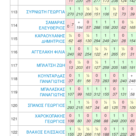
11
220
25
277
173
238
124
142
1
1
½
½
1
½
0
0
113
ΣΥΡΝΙΩΤΗ ΓΕΩΡΓΙΑ
270
210
206
151
106
12
73
39
+
0
1
1
1
0
½
ΣΑΜΑΡΑΣ
7
114
0
194
57
288
158
200
62
165
ΕΛΕΥΘΕΡΙΟΣ
½
0
½
1
1
1
0
1
ΚΑΡΑΟΥΛΑΝΗΣ
115
62
46
130
294
249
241
28
154
ΔΗΜΗΤΡΙΟΣ
1
0
1
½
½
1
½
0
116
ΑΓΓΕΛΑΚΗ ΦΙΛΙΑ
240
92
254
122
41
265
61
31
0
½
0
½
1
1
1
1
117
ΜΠΛΑΤΣΗ ΖΩΗ
13
203
61
127
259
205
185
191
0
1
½
0
1
0
1
+
ΚΟΥΝΤΑΡΔΑΣ
118
37
81
56
73
283
90
240
248
ΠΑΝΑΓΙΩΤΗΣ
1
0
1
1
1
0
1
-
ΜΠΑΛΑΣΚΑΣ
119
107
99
163
312
155
37
131
58
ΠΑΝΑΓΙΩΤΗΣ
1
1
½
0
½
½
0
½
120
ΣΠΑΝΟΣ ΓΕΩΡΓΙΟΣ
293
215
167
34
45
125
75
100
0
1
0
1
0
1
1
0
ΧΑΡΟΚΟΠΑΚΗΣ
121
108
80
30
298
88
249
200
63
ΓΕΩΡΓΙΟΣ
1
½
½
½
0
1
1
0
122
ΒΛΑΧΟΣ ΕΛΙΣΣΑΙΟΣ
155
20
266
116
188
157
232
26