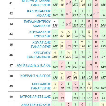
1
½
1
½
1
0
1
ΜΠΑΡΜΠΑΓΙΑΝΝΗΣ
9
41
0
135
48
279
116
85
29
188
ΠΑΝΑΓΙΩΤΗΣ
1
1
1
1
1
1
ΚΑΛΟΣΚΑΜΠΗΣ
7
9
42
0
0
180
235
211
151
154
96
ΜΙΧΑΛΗΣ
+
1
1
0
0
1
ΠΑΠΑΔΗΜΗΤΡΙΟΥ
5
6
43
1
0
338
269
201
18
21
206
ΑΘΑΝΑΣΙΟΣ
1
½
½
1
1
½
0
1
ΚΟΥΝΑΛΑΚΗΣ
44
140
67
65
173
150
99
64
74
ΕΥΡΥΚΛΗΣ
1
½
0
1
½
1
0
1
ΧΩΜΑΤΙΔΗΣ
45
242
9
20
225
120
98
96
135
ΠΑΝΑΓΙΩΤΗΣ
½
1
½
1
1
1
0
1
ΚΕΣΟΓΛΟΥ
46
266
115
239
172
149
21
34
94
ΚΩΝΣΤΑΝΤΙΝΟΣ
1
0
1
1
1
0
1
8
47
ΑΜΠΑΤΖΙΔΗΣ ΣΤΕΛΙΟΣ
0
183
11
233
245
146
81
143
1
½
0
½
1
1
0
1
48
ΚΟΕΡΑΝΤ ΦΙΛΙΠΠΟΣ
136
41
97
68
185
103
36
187
½
0
1
0
1
½
1
1
ΜΙΧΕΛΑΚΟΣ
49
61
10
138
101
301
172
214
133
ΠΑΝΑΓΙΩΤΗΣ
1
0
1
1
1
0
1
50
ΙΑΤΡΟΣ ΑΡΙΣΤΕΙΔΗΣ
256
13
281
142
161
11
95
1
1
0
1
0
1
1
½
ΑΝΑΣΤΑΣΟΠΟΥΛΟΣ