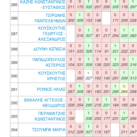
0
0
1
0
0
1
0
1
ΚΑΖΗΣ ΚΩΝΣΤΑΝΤΙΝΟΣ
285
211
170
332
207
206
335
178
297
- ΕΥΣΤΑΘΙΟΣ
0
1
0
0
0
0
0
ΤΣΙΡΩΝΗΣ
286
300
309
133
148
171
209
228
ΠΑΝΤΕΛΕΗΜΩΝ
ΚΟΥΣΚΟΥΤΗΣ
0
1
0
0
0
1
1
287
ΓΕΩΡΓΙΟΣ -
316
307
81
217
254
320
283
ΑΛΕΞΑΝΔΡΟΣ
0
0
1
0
0
1
0
0
288
ΔΟΥΝΗ ΑΣΠΑΣΙΑ
151
333
326
114
91
321
222
231
0
0
1
0
0
1
0
1
ΠΑΠΑΔΟΠΟΥΛΟΣ
289
104
331
309
136
220
323
205
316
ΑΣΤΕΡΙΟΣ
0
+
0
0
0
1
1
ΚΟΥΣΚΟΥΤΗΣ
290
283
327
163
140
291
309
313
ΧΡΗΣΤΟΣ
0
1
0
0
0
1
½
0
291
ΡΟΪΝΟΣ ΗΛΙΑΣ
267
308
181
193
251
290
264
258
0
0
1
0
1
0
0
0
ΒΑΚΑΛΗΣ ΑΓΓΕΛΟΣ -
292
329
254
295
216
231
184
195
284
ΘΕΟΔΩΡΟΣ
0
1
0
0
0
1
0
ΠΕΡΑΜΑΤΖΗΣ
293
120
336
233
177
231
327
256
ΚΩΝΣΤΑΝΤΙΝΟΣ
0
0
1
0
0
0
0
294
ΤΣΟΥΜΠΑ ΜΑΡΙΑ
312
229
337
115
167
211
247