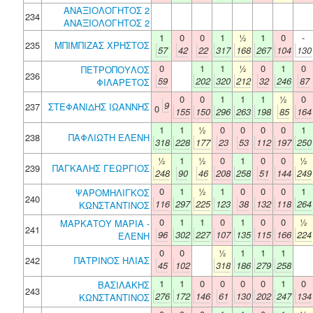
ΑΝΑΞΙΟΛΟΓΗΤΟΣ 2
234
ΑΝΑΞΙΟΛΟΓΗΤΟΣ 2
1
0
0
1
½
1
0
-
235
ΜΠΙΜΠΙΖΑΣ ΧΡΗΣΤΟΣ
57
42
22
317
168
267
104
130
0
1
1
½
0
1
0
ΠΕΤΡΟΠΟΥΛΟΣ
236
59
202
320
212
32
246
87
ΦΙΛΑΡΕΤΟΣ
0
0
1
1
1
½
0
9
237
ΣΤΕΦΑΝΙΔΗΣ ΙΩΑΝΝΗΣ
0
155
150
296
263
198
85
164
1
1
½
0
0
0
0
1
238
ΠΑΦΛΙΩΤΗ ΕΛΕΝΗ
318
228
177
23
53
112
197
250
½
1
½
0
1
0
0
½
239
ΠΑΓΚΑΛΗΣ ΓΕΩΡΓΙΟΣ
248
90
46
208
258
51
144
249
0
1
½
1
0
0
0
1
ΨΑΡΟΜΗΛΙΓΚΟΣ
240
116
297
225
123
38
132
118
264
ΚΩΝΣΤΑΝΤΙΝΟΣ
0
1
1
0
1
0
0
½
ΜΑΡΚΑΤΟΥ ΜΑΡΙΑ -
241
96
302
227
107
135
115
166
224
ΕΛΕΝΗ
0
0
½
1
1
1
242
ΠΑΤΡΙΝΟΣ ΗΛΙΑΣ
45
102
318
186
279
258
1
1
0
0
0
0
1
0
ΒΑΣΙΛΑΚΗΣ
243
276
172
146
61
130
202
247
134
ΚΩΝΣΤΑΝΤΙΝΟΣ