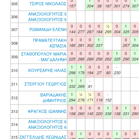
0
1
0
0
0
0
1
305
ΤΣΙΡΟΣ ΝΙΚΟΛΑΟΣ
157
304
38
187
301
274
307
ΑΝΑΞΙΟΛΟΓΗΤΟΣ 5
306
ΑΝΑΞΙΟΛΟΓΗΤΟΣ 5
0
0
0
0
½
0
1
0
307
ΡΩΜΑΝΙΔΗ ΕΛΕΝΗ
144
277
287
184
295
304
325
305
0
0
0
1
0
1
ΠΡΑΜΑΤΕΥΤΑΚΗ
308
185
291
302
337
257
304
ΑΣΠΑΣΙΑ
0
0
0
0
0
1
0
1
ΣΤΑΘΟΠΟΥΛΟΥ ΜΑΡΙΑ
309
225
286
289
256
262
325
290
324
- ΜΑΓΔΑΛΗΝΗ
1
1
0
0
0
-
310
ΚΟΥΡΣΑΡΗΣ ΗΛΙΑΣ
298
179
194
27
80
230
1
1
-
311
ΣΤΕΡΓΙΟΥ ΓΕΩΡΓΙΟΣ
332
269
81
1
½
½
0
-
ΒΑΡΙΑΔΑΚΗΣ
312
294
278
171
119
152
ΔΗΜΗΤΡΙΟΣ
0
0
0
0
1
0
1
0
313
ΦΡΑΓΚΟΣ ΙΩΑΝΝΗΣ
158
260
145
220
336
138
331
290
ΑΝΑΞΙΟΛΟΓΗΤΟΣ 6
314
ΑΝΑΞΙΟΛΟΓΗΤΟΣ 6
0
1
0
0
0
1
0
0
315
ΖΑΓΓΕΛΙΔΗΣ ΛΕΩΝΙΔΑΣ