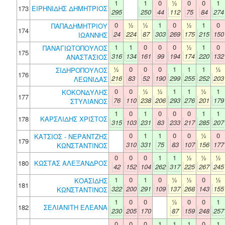
1
1
0
½
0
0
1
173
ΕΙΡΗΝΙΔΗΣ ΔΗΜΗΤΡΙΟΣ
295
250
44
112
75
84
274
0
½
½
1
0
½
1
0
ΠΑΠΑΔΗΜΗΤΡΙΟΥ
174
24
224
87
303
269
175
215
150
ΙΩΑΝΝΗΣ
1
1
0
0
0
½
1
0
ΠΑΝΑΓΙΩΤΟΠΟΥΛΟΣ
175
316
134
161
99
194
174
220
132
ΑΝΑΣΤΑΣΙΟΣ
½
0
0
0
1
1
1
½
ΣΙΔΗΡΟΠΟΥΛΟΣ
176
216
83
52
190
299
255
252
203
ΛΕΩΝΙΔΑΣ
0
0
½
½
1
1
½
1
ΚΟΚΟΝΔΥΛΗΣ
177
76
110
238
206
293
276
201
179
ΣΤΥΛΙΑΝΟΣ
1
0
1
0
0
0
1
1
178
ΚΑΡΣΛΙΔΗΣ ΧΡΙΣΤΟΣ
315
103
231
83
233
217
285
207
0
1
1
0
0
½
0
ΚΑΤΣΙΟΣ - ΝΕΡΑΝΤΖΗΣ
179
310
331
75
83
107
156
177
ΚΩΝΣΤΑΝΤΙΝΟΣ
0
0
0
1
1
½
½
½
180
ΚΩΣΤΑΣ ΑΛΕΞΑΝΔΡΟΣ
42
152
104
262
317
225
267
245
1
0
1
0
½
½
0
½
ΚΟΑΣΙΔΗΣ
181
322
200
291
109
137
268
143
155
ΚΩΝΣΤΑΝΤΙΝΟΣ
1
0
0
½
0
0
1
182
ΣΕΛΙΑΝΙΤΗ ΕΛΕΑΝΑ
230
205
170
87
159
248
257
0
0
0
1
1
1
0
1