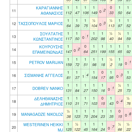
1
1
1
1
0
1
1
ΚΑΡΑΓΙΑΝΝΗΣ
2
11
0
112
47
106
149
33
50
64
ΑΘΑΝΑΣΙΟΣ
1
1
1
½
½
1
1
3
12
ΤΑΣΣΟΠΟΥΛΟΣ ΜΑΡΙΟΣ
0
64
39
75
104
113
97
52
1
1
1
1
½
½
1
ΣΟΥΛΤΑΤΗΣ
1
13
0
117
50
202
98
40
94
59
ΚΩΝΣΤΑΝΤΙΝΟΣ
1
0
1
1
1
1
1
ΚΟΥΡΟΥΣΗΣ
2
14
0
147
64
251
199
155
65
92
ΕΠΑΜΕΙΝΩΝΔΑΣ
1
1
1
1
1
½
1
1
15
PETROV MARIJAN
0
159
72
51
98
18
2
19
1
1
1
0
1
1
4
3
16
ΣΙΣΜΑΝΗΣ ΑΓΓΕΛΟΣ
1
0
81
37
154
17
95
53
1
1
1
1
1
½
1
1
17
DOBREV NANKO
0
131
84
27
150
16
25
73
1
1
1
1
0
1
½
ΔΕΛΗΘΑΝΑΣΗΣ
4
18
0
110
31
71
103
15
43
76
ΔΗΜΗΤΡΙΟΣ
½
1
1
1
1
1
0
8
19
MANAGADZE NIKOLOZ
0
38
123
70
204
23
35
15
1
½
1
1
1
½
½
WESTERINEN HEIKKI
7
20
0
125
122
45
164
24
66
22
MJ