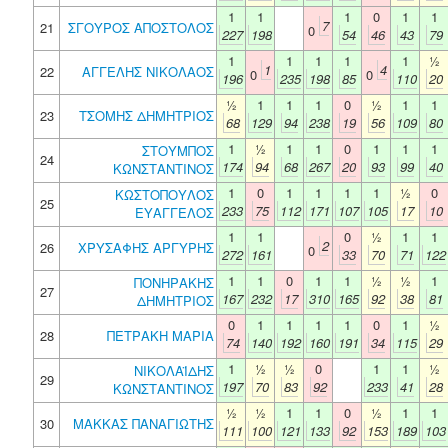
1
1
1
0
1
1
7
21
ΣΓΟΥΡΟΣ ΑΠΟΣΤΟΛΟΣ
0
227
198
54
46
43
79
1
1
1
1
1
½
1
4
22
ΑΓΓΕΛΗΣ ΝΙΚΟΛΑΟΣ
0
0
196
235
198
85
110
20
½
1
1
1
0
½
1
1
23
ΤΣΟΜΗΣ ΔΗΜΗΤΡΙΟΣ
68
129
94
238
19
56
109
80
1
½
1
1
0
1
1
1
ΣΤΟΥΜΠΟΣ
24
174
94
68
267
20
93
99
40
ΚΩΝΣΤΑΝΤΙΝΟΣ
1
0
1
1
1
1
½
0
ΚΩΣΤΟΠΟΥΛΟΣ
25
233
75
112
171
107
105
17
10
ΕΥΑΓΓΕΛΟΣ
1
1
0
½
1
1
2
26
ΧΡΥΣΑΦΗΣ ΑΡΓΥΡΗΣ
0
272
161
33
70
71
122
1
1
0
1
1
½
½
1
ΠΟΝΗΡΑΚΗΣ
27
167
232
17
310
165
92
38
81
ΔΗΜΗΤΡΙΟΣ
0
1
1
1
1
0
1
½
28
ΠΕΤΡΑΚΗ ΜΑΡΙΑ
74
140
192
160
191
34
115
29
1
½
½
0
1
1
½
ΝΙΚΟΛΑΪΔΗΣ
29
197
70
83
92
233
41
28
ΚΩΝΣΤΑΝΤΙΝΟΣ
½
½
1
1
0
½
1
1
30
ΜΑΚΚΑΣ ΠΑΝΑΓΙΩΤΗΣ
111
100
121
133
92
153
189
103