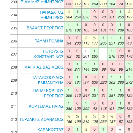
203
ΣΙΑΜΙΔΗΣ ΔΗΜΗΤΡΙΟΣ
232
117
137
264
300
164
74
176
½
1
1
0
0
0
1
½
ΠΑΠΑΔΑΤΟΣ
204
304
264
278
19
73
61
250
197
ΔΗΜΗΤΡΙΟΣ
1
1
0
0
0
0
1
0
205
ΒΛΑΧΟΣ ΓΕΩΡΓΙΟΣ
213
182
105
54
131
117
289
163
0
0
½
½
1
1
1
0
206
ΠΑΥΛΗ ΠΟΛΙΝΑ
94
233
113
177
285
251
230
43
0
0
+
1
1
0
0
ΠΕΤΟΥΣΗΣ
207
82
32
261
285
218
133
178
ΚΩΝΣΤΑΝΤΙΝΟΣ
0
1
1
1
0
0
0
1
208
ΜΑΓΚΙΑΣ ΒΑΣΙΛΕΙΟΣ
160
271
144
239
99
192
98
214
0
1
0
0
0
1
1
1
ΠΑΠΑΔΟΠΟΥΛΟΣ
209
72
131
37
230
226
302
286
272
ΕΜΜΑΝΟΥΗΛ
1
0
0
1
0
1
1
0
ΠΑΠΑΓΕΩΡΓΙΟΥ
210
259
113
247
221
31
281
265
125
ΓΕΩΡΓΙΟΣ
1
0
1
0
0
0
1
0
211
ΓΚΟΡΤΣΙΛΑΣ ΗΛΙΑΣ
285
105
255
42
148
91
294
129
½
½
½
½
½
½
0
0
212
ΤΕΡΖΑΚΗΣ ΑΘΑΝΑΣΙΟΣ
186
199
219
129
236
137
87
193
0
1
½
0
1
0
+
0
ΚΑΡΑΚΩΣΤΑΣ
213