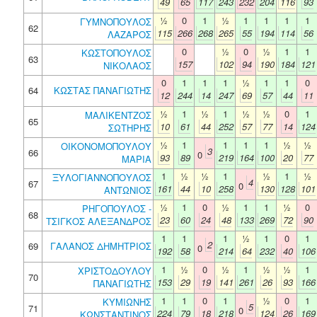
49
65
117
243
232
204
116
93
½
0
1
½
1
1
1
1
ΓΥΜΝΟΠΟΥΛΟΣ
62
115
266
268
265
55
194
114
56
ΛΑΖΑΡΟΣ
0
½
0
½
1
1
ΚΩΣΤΟΠΟΥΛΟΣ
63
157
102
94
190
184
121
ΝΙΚΟΛΑΟΣ
0
1
1
1
½
1
1
0
64
ΚΩΣΤΑΣ ΠΑΝΑΓΙΩΤΗΣ
12
244
14
247
69
57
44
11
½
1
½
1
½
½
0
1
ΜΑΛΙΚΕΝΤΖΟΣ
65
10
61
44
252
57
77
14
124
ΣΩΤΗΡΗΣ
½
1
1
1
1
½
½
ΟΙΚΟΝΟΜΟΠΟΥΛΟΥ
3
66
0
93
89
219
164
100
20
77
ΜΑΡΙΑ
1
½
½
1
½
1
½
ΞΥΛΟΓΙΑΝΝΟΠΟΥΛΟΣ
4
67
0
161
44
10
258
130
128
101
ΑΝΤΩΝΙΟΣ
½
1
0
½
1
1
½
0
ΡΗΓΟΠΟΥΛΟΣ -
68
23
60
24
48
133
269
72
90
ΤΣΙΓΚΟΣ ΑΛΕΞΑΝΔΡΟΣ
1
1
1
½
1
0
1
2
69
ΓΑΛΑΝΟΣ ΔΗΜΗΤΡΙΟΣ
0
192
58
214
64
232
40
106
1
½
0
½
1
½
½
1
ΧΡΙΣΤΟΔΟΥΛΟΥ
70
153
29
19
141
261
26
93
166
ΠΑΝΑΓΙΩΤΗΣ
1
1
0
1
½
0
1
ΚΥΜΙΩΝΗΣ
5
71
0
224
79
18
218
124
26
169
ΚΩΝΣΤΑΝΤΙΝΟΣ