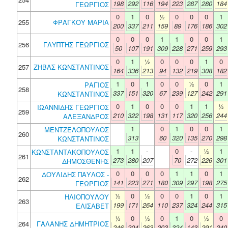
198
292
116
194
223
287
280
184
ΓΕΩΡΓΙΟΣ
0
1
0
½
0
0
0
1
255
ΦΡΑΓΚΟΥ ΜΑΡΙΑ
200
337
211
159
89
176
186
302
0
0
0
1
1
0
0
1
256
ΓΛΥΠΤΗΣ ΓΕΩΡΓΙΟΣ
50
107
191
309
228
271
259
293
0
1
½
0
0
0
1
0
257
ΖΗΒΑΣ ΚΩΝΣΤΑΝΤΙΝΟΣ
164
336
213
94
132
219
308
182
1
0
1
0
0
½
0
1
ΡΑΓΙΟΣ
258
337
151
320
67
239
127
242
291
ΚΩΝΣΤΑΝΤΙΝΟΣ
0
1
0
0
0
1
1
½
ΙΩΑΝΝΙΔΗΣ ΓΕΩΡΓΙΟΣ
259
210
322
198
131
117
320
256
244
ΑΛΕΞΑΝΔΡΟΣ
1
0
1
0
0
1
ΜΕΝΤΖΕΛΟΠΟΥΛΟΣ
260
313
60
320
135
270
298
ΚΩΝΣΤΑΝΤΙΝΟΣ
1
1
-
0
-
½
1
ΚΩΝΣΤΑΝΤΑΚΟΠΟΥΛΟΣ
261
273
280
207
70
272
226
301
ΔΗΜΟΣΘΕΝΗΣ
0
0
0
0
1
1
0
1
ΔΟΥΛΙΔΗΣ ΠΑΥΛΟΣ -
262
141
223
271
180
309
297
198
275
ΓΕΩΡΓΙΟΣ
½
0
½
0
0
1
0
1
ΗΛΙΟΠΟΥΛΟΥ
263
199
171
264
110
237
324
244
315
ΕΛΙΣΑΒΕΤ
½
0
½
0
1
0
½
0
264
ΓΑΛΑΝΗΣ ΔΗΜΗΤΡΙΟΣ
246
204
263
203
324
143
291
240