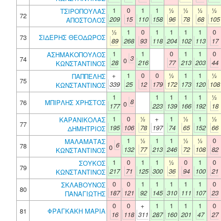
1
0
1
1
½
½
½
½
ΤΣΙΡΟΠΟΥΛΑΣ
72
209
15
110
158
96
78
68
105
ΑΠΟΣΤΟΛΟΣ
½
1
0
1
1
1
1
0
73
ΣΙΔΕΡΗΣ ΘΕΟΔΩΡΟΣ
89
268
93
118
204
102
113
17
1
1
0
1
1
0
ΑΣΗΜΑΚΟΠΟΥΛΟΣ
3
74
0
28
216
77
213
203
44
ΚΩΝΣΤΑΝΤΙΝΟΣ
+
1
0
0
½
1
1
½
ΠΑΠΠΕΛΗΣ
75
339
25
12
179
172
173
120
108
ΚΩΝΣΤΑΝΤΙΝΟΣ
1
1
1
1
1
½
8
76
ΜΠΙΡΛΗΣ ΧΡΗΣΤΟΣ
0
177
223
139
166
192
18
1
0
½
+
1
½
1
½
ΚΑΡΑΝΙΚΟΛΑΣ
77
195
106
78
197
74
65
152
66
ΔΗΜΗΤΡΙΟΣ
1
½
1
1
½
½
0
ΜΑΛΑΜΑΤΑΣ
6
78
0
132
77
213
246
72
108
82
ΚΩΝΣΤΑΝΤΙΝΟΣ
1
0
1
1
½
0
1
0
ΣΟΥΚΟΣ
79
217
71
125
300
36
94
100
21
ΚΩΝΣΤΑΝΤΙΝΟΣ
0
0
1
1
1
1
1
0
ΣΚΛΑΒΟΥΝΟΣ
80
187
121
92
145
310
111
107
23
ΠΑΝΑΓΙΩΤΗΣ
0
0
+
1
1
1
1
0
81
ΦΡΑΓΚΑΚΗ ΜΑΡΙΑ
16
118
311
287
160
201
47
27