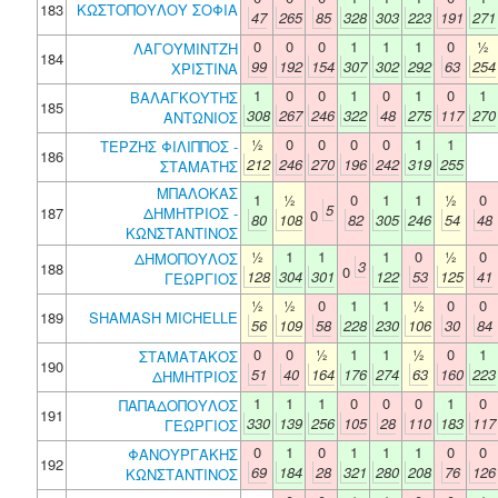
183
ΚΩΣΤΟΠΟΥΛΟΥ ΣΟΦΙΑ
47
265
85
328
303
223
191
271
0
0
0
1
1
1
0
½
ΛΑΓΟΥΜΙΝΤΖΗ
184
99
192
154
307
302
292
63
254
ΧΡΙΣΤΙΝΑ
1
0
0
1
0
1
0
1
ΒΑΛΑΓΚΟΥΤΗΣ
185
308
267
246
322
48
275
117
270
ΑΝΤΩΝΙΟΣ
½
0
0
0
0
1
1
ΤΕΡΖΗΣ ΦΙΛΙΠΠΟΣ -
186
212
246
270
196
242
319
255
ΣΤΑΜΑΤΗΣ
ΜΠΑΛΟΚΑΣ
1
½
0
1
1
½
0
5
187
ΔΗΜΗΤΡΙΟΣ -
0
80
108
82
305
246
54
48
ΚΩΝΣΤΑΝΤΙΝΟΣ
½
1
1
1
0
½
0
ΔΗΜΟΠΟΥΛΟΣ
3
188
0
128
304
301
122
53
125
41
ΓΕΩΡΓΙΟΣ
½
½
0
1
1
½
0
0
189
SHAMASH MICHELLE
56
109
58
228
230
106
30
84
0
0
½
1
1
½
0
1
ΣΤΑΜΑΤΑΚΟΣ
190
51
40
164
176
274
63
160
223
ΔΗΜΗΤΡΙΟΣ
1
1
1
0
0
0
1
0
ΠΑΠΑΔΟΠΟΥΛΟΣ
191
330
139
256
105
28
110
183
117
ΓΕΩΡΓΙΟΣ
0
1
0
1
1
1
0
0
ΦΑΝΟΥΡΓΑΚΗΣ
192
69
184
28
321
280
208
76
126
ΚΩΝΣΤΑΝΤΙΝΟΣ