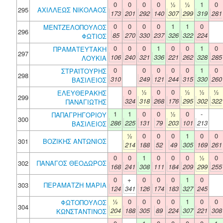
0
0
0
0
½
½
1
0
295
ΑΧΙΛΛΕΩΣ ΝΙΚΟΛΑΟΣ
173
201
292
140
307
299
319
281
0
0
0
0
1
1
0
ΜΕΝΤΖΕΛΟΠΟΥΛΟΣ
296
85
270
330
237
326
322
224
ΦΩΤΙΟΣ
0
0
0
1
0
0
1
0
ΠΡΑΜΑΤΕΥΤΑΚΗ
297
106
240
321
336
221
262
328
285
ΛΟΥΚΙΑ
0
0
0
0
0
1
0
ΣΤΡΑΪΤΟΥΡΗΣ
298
310
249
121
244
315
330
260
ΒΑΣΙΛΕΙΟΣ
0
½
0
0
½
½
½
ΕΛΕΥΘΕΡΑΚΗΣ
299
324
318
268
176
295
302
322
ΠΑΝΑΓΙΩΤΗΣ
1
1
0
0
½
0
-
ΠΑΠΑΓΡΗΓΟΡΙΟΥ
300
286
225
131
79
203
101
213
ΒΑΣΙΛΕΙΟΣ
½
0
0
0
1
0
0
301
ΒΟΖΙΚΗΣ ΑΝΤΩΝΙΟΣ
214
188
52
49
305
169
261
0
0
1
0
0
0
½
0
302
ΠΑΝΑΓΟΣ ΘΕΟΔΩΡΟΣ
168
241
308
111
184
209
299
255
0
+
0
0
0
1
0
303
ΠΕΡΑΜΑΤΖΗ ΜΑΡΙΑ
124
341
126
174
183
327
245
½
0
0
0
0
1
0
0
ΦΩΤΟΠΟΥΛΟΣ
304
204
188
305
89
224
307
221
308
ΚΩΝΣΤΑΝΤΙΝΟΣ