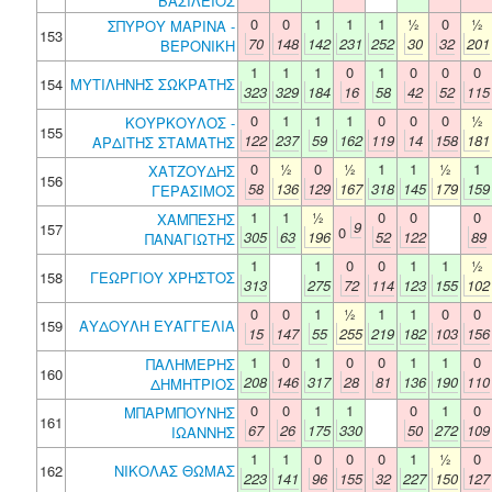
ΒΑΣΙΛΕΙΟΣ
0
0
1
1
1
½
0
½
ΣΠΥΡΟΥ ΜΑΡΙΝΑ -
153
70
148
142
231
252
30
32
201
ΒΕΡΟΝΙΚΗ
1
1
1
0
1
0
0
0
154
ΜΥΤΙΛΗΝΗΣ ΣΩΚΡΑΤΗΣ
323
329
184
16
58
42
52
115
0
1
1
1
0
0
0
½
ΚΟΥΡΚΟΥΛΟΣ -
155
122
237
59
162
119
14
158
181
ΑΡΔΙΤΗΣ ΣΤΑΜΑΤΗΣ
0
½
0
½
1
1
½
1
ΧΑΤΖΟΥΔΗΣ
156
58
136
129
167
318
145
179
159
ΓΕΡΑΣΙΜΟΣ
1
1
½
0
0
0
ΧΑΜΠΕΣΗΣ
9
157
0
305
63
196
52
122
89
ΠΑΝΑΓΙΩΤΗΣ
1
1
0
0
1
1
½
158
ΓΕΩΡΓΙΟΥ ΧΡΗΣΤΟΣ
313
275
72
114
123
155
102
0
0
1
½
1
1
0
0
159
ΑΥΔΟΥΛΗ ΕΥΑΓΓΕΛΙΑ
15
147
55
255
219
182
103
156
1
0
1
0
0
1
1
0
ΠΑΛΗΜΕΡΗΣ
160
208
146
317
28
81
136
190
110
ΔΗΜΗΤΡΙΟΣ
0
0
1
1
0
1
0
ΜΠΑΡΜΠΟΥΝΗΣ
161
67
26
175
330
50
272
109
ΙΩΑΝΝΗΣ
1
1
0
0
0
1
½
0
162
ΝΙΚΟΛΑΣ ΘΩΜΑΣ
223
141
96
155
32
227
150
127