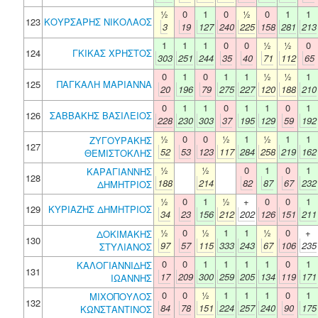
½
0
1
0
½
0
1
1
123
ΚΟΥΡΣΑΡΗΣ ΝΙΚΟΛΑΟΣ
3
19
127
240
225
158
281
213
1
1
1
0
0
½
½
0
124
ΓΚΙΚΑΣ ΧΡΗΣΤΟΣ
303
251
244
35
40
71
112
65
0
1
0
1
1
½
½
1
125
ΠΑΓΚΑΛΗ ΜΑΡΙΑΝΝΑ
20
196
79
275
227
120
188
210
0
1
1
0
1
1
0
1
126
ΣΑΒΒΑΚΗΣ ΒΑΣΙΛΕΙΟΣ
228
230
303
37
195
129
59
192
½
0
0
½
1
½
1
1
ΖΥΓΟΥΡΑΚΗΣ
127
52
53
123
117
284
258
219
162
ΘΕΜΙΣΤΟΚΛΗΣ
½
½
0
1
0
1
ΚΑΡΑΓΙΑΝΝΗΣ
128
188
214
82
87
67
232
ΔΗΜΗΤΡΙΟΣ
½
0
1
½
+
0
0
1
129
ΚΥΡΙΑΖΗΣ ΔΗΜΗΤΡΙΟΣ
34
23
156
212
202
126
151
211
½
0
½
1
1
½
0
+
ΔΟΚΙΜΑΚΗΣ
130
97
57
115
333
243
67
106
235
ΣΤΥΛΙΑΝΟΣ
0
0
1
1
1
1
0
1
ΚΑΛΟΓΙΑΝΝΙΔΗΣ
131
17
209
300
259
205
134
119
171
ΙΩΑΝΝΗΣ
0
0
½
1
1
1
0
1
ΜΙΧΟΠΟΥΛΟΣ
132
84
78
151
224
257
240
90
175
ΚΩΝΣΤΑΝΤΙΝΟΣ