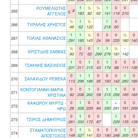
1
½
½
1
0
0
ΡΟΥΜΕΛΙΩΤΗΣ
8
265
0
183
82
62
141
116
210
ΑΓΓΕΛΟΣ
½
1
½
1
0
266
ΤΥΡΑΛΗΣ ΧΡΗΣΤΟΣ
46
62
122
218
60
1
1
½
0
0
0
½
0
267
ΤΟΛΙΑΣ ΑΘΑΝΑΣΙΟΣ
291
185
143
24
56
235
180
140
½
0
0
1
1
½
-
268
ΧΡΙΣΤΙΔΗΣ ΣΑΒΒΑΣ
90
73
62
299
279
181
142
1
0
1
0
1
0
0
0
269
ΤΣΑΚΝΗΣ ΒΑΣΙΛΕΙΟΣ
231
311
315
43
174
68
111
136
0
1
1
0
0
0
1
0
270
ΣΑΛΑΧΙΔΟΥ ΡΕΒΕΚΑ
113
296
186
95
193
142
260
185
0
0
1
0
1
1
0
0
ΚΟΝΤΟΓΙΑΝΝΗ ΜΑΡΙΑ -
271
92
208
262
59
315
256
165
183
ΧΡΙΣΤΙΝΑ
0
1
0
0
1
+
0
0
ΚΑΦΩΡΟΥ ΜΥΡΤΩ -
272
26
328
229
84
330
261
161
209
ΗΡΩ
0
1
0
0
1
0
0
273
ΤΣΙΡΟΣ ΔΗΜΗΤΡΙΟΣ
261
330
172
87
229
135
139
0
1
½
0
0
0
1
0
ΣΤΑΜΑΤΟΠΟΥΛΟΣ
274
149
327
141
53
190
248
305
173
ΑΠΟΣΤΟΛΟΣ