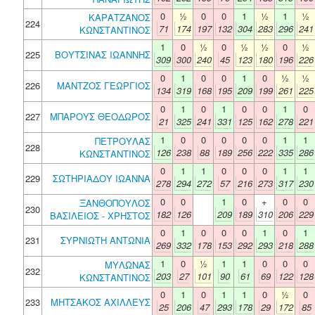
0
½
0
0
1
½
1
½
ΚΑΡΑΤΖΑΝΟΣ
224
71
174
197
132
304
283
296
241
ΚΩΝΣΤΑΝΤΙΝΟΣ
1
0
½
0
½
½
0
½
225
ΒΟΥΤΣΙΝΑΣ ΙΩΑΝΝΗΣ
309
300
240
45
123
180
196
226
0
1
0
0
1
0
½
½
226
ΜΑΝΤΖΟΣ ΓΕΩΡΓΙΟΣ
134
319
168
195
209
199
261
225
0
1
0
1
0
0
1
0
227
ΜΠΑΡΟΥΣ ΘΕΟΔΩΡΟΣ
21
325
241
331
125
162
278
221
1
0
0
0
0
0
1
1
ΠΕΤΡΟΥΛΑΣ
228
126
238
88
189
256
222
335
286
ΚΩΝΣΤΑΝΤΙΝΟΣ
0
1
1
0
0
0
1
1
229
ΣΩΤΗΡΙΑΔΟΥ ΙΩΑΝΝΑ
278
294
272
57
216
273
317
230
0
0
1
0
+
0
0
ΞΑΝΘΟΠΟΥΛΟΣ
230
182
126
209
189
310
206
229
ΒΑΣΙΛΕΙΟΣ - ΧΡΗΣΤΟΣ
0
1
0
0
0
1
0
1
231
ΣΥΡΝΙΩΤΗ ΑΝΤΩΝΙΑ
269
332
178
153
292
293
218
288
1
0
½
1
1
0
0
0
ΜΥΛΩΝΑΣ
232
203
27
101
90
61
69
122
128
ΚΩΝΣΤΑΝΤΙΝΟΣ
0
1
0
1
1
0
½
0
233
ΜΗΤΣΑΚΟΣ ΑΧΙΛΛΕΥΣ
25
206
47
293
178
29
172
85