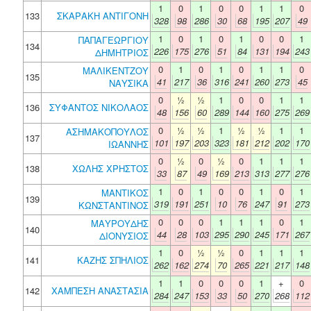
1
0
1
0
0
1
1
0
133
ΣΚΑΡΑΚΗ ΑΝΤΙΓΟΝΗ
328
98
286
30
68
195
207
49
1
0
1
0
1
0
0
1
ΠΑΠΑΓΕΩΡΓΙΟΥ
134
226
175
276
51
84
131
194
243
ΔΗΜΗΤΡΙΟΣ
0
1
0
1
0
1
1
0
ΜΑΛΙΚΕΝΤΖΟΥ
135
41
217
36
316
241
260
273
45
ΝΑΥΣΙΚΑ
0
½
½
1
0
0
1
1
136
ΣΥΦΑΝΤΟΣ ΝΙΚΟΛΑΟΣ
48
156
60
289
144
160
275
269
0
½
½
1
½
½
1
1
ΑΣΗΜΑΚΟΠΟΥΛΟΣ
137
101
197
203
323
181
212
202
170
ΙΩΑΝΝΗΣ
0
½
0
½
0
1
1
1
138
ΧΩΛΗΣ ΧΡΗΣΤΟΣ
33
87
49
169
213
313
277
276
1
0
1
0
0
1
0
1
ΜΑΝΤΙΚΟΣ
139
319
191
251
10
76
247
91
273
ΚΩΝΣΤΑΝΤΙΝΟΣ
0
0
0
1
1
1
0
1
ΜΑΥΡΟΥΔΗΣ
140
44
28
103
295
290
245
171
267
ΔΙΟΝΥΣΙΟΣ
1
0
½
½
0
1
1
1
141
ΚΑΖΗΣ ΣΠΗΛΙΟΣ
262
162
274
70
265
221
217
148
1
1
0
0
0
1
+
0
142
ΧΑΜΠΕΣΗ ΑΝΑΣΤΑΣΙΑ
284
247
153
33
50
270
268
112