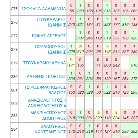
0
1
0
0
1
0
0
0
275
ΤΣΟΥΜΠΑ ΑΔΑΜΑΝΤΙΑ
55
323
158
125
316
185
136
262
0
1
0
0
1
0
1
0
ΤΣΟΥΚΑΡΑΚΗΣ
276
243
321
134
31
323
177
316
138
ΙΩΑΝΝΗΣ
1
0
0
1
0
0
1
277
ΡΟΚΑΣ ΑΓΓΕΛΟΣ
307
245
112
319
55
138
323
1
½
0
0
½
0
0
0
ΠΟΥΛΟΠΟΥΛΟΣ
278
229
312
204
56
143
214
227
280
ΙΩΑΝΝΗΣ
½
0
0
0
0
1
279
ΤΣΟΥΚΑΡΑΚΗ ΑΘΗΝΑ
171
165
41
268
242
318
1
0
1
0
0
0
0
1
280
ΛΑΤΙΦΗΣ ΓΕΩΡΓΙΟΣ
336
261
324
58
192
167
254
278
0
0
1
0
1
0
0
1
ΤΣΙΡΟΣ ΦΡΑΓΚΙΣΚΟΣ
281
150
320
328
50
322
210
123
295
ΒΛΑΣΙΟΣ
ΑΝΑΞΙΟΛΟΓΗΤΟΣ 4
282
ΑΝΑΞΙΟΛΟΓΗΤΟΣ 4
0
1
0
½
0
½
0
0
ΜΑΚΡΙΔΟΠΟΥΛΟΣ
283
218
290
201
329
118
224
145
287
ΔΗΜΗΤΡΙΟΣ
0
0
1
0
0
0
1
1
ΒΑΛΟΥΡΔΟΣ
284
142
213
319
147
127
316
336
292
ΚΩΝΣΤΑΝΤΙΝΟΣ