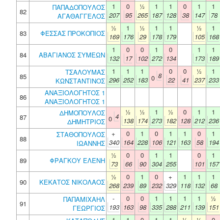
1
0
½
1
1
0
1
1
ΠΑΠΑΔΟΠΟΥΛΟΣ
82
207
95
265
187
128
38
147
78
ΑΓΑΘΑΓΓΕΛΟΣ
½
1
½
1
1
½
1
83
ΦΕΣΣΑΣ ΠΡΟΚΟΠΙΟΣ
169
176
29
178
179
105
168
1
0
0
1
0
1
1
84
ΑΒΑΓΙΑΝΟΣ ΣΥΜΕΩΝ
132
17
102
272
134
173
189
1
1
1
0
0
½
1
ΤΣΑΛΟΥΜΑΣ
8
85
0
296
252
183
22
41
237
233
ΚΩΝΣΤΑΝΤΙΝΟΣ
ΑΝΑΞΙΟΛΟΓΗΤΟΣ 1
86
ΑΝΑΞΙΟΛΟΓΗΤΟΣ 1
½
½
1
½
0
1
1
ΔΗΜΟΠΟΥΛΟΣ
4
87
0
138
174
273
182
128
212
236
ΔΗΜΗΤΡΙΟΣ
+
0
1
0
1
1
0
1
ΣΤΑΘΟΠΟΥΛΟΣ
88
340
164
228
106
121
163
58
194
ΙΩΑΝΝΗΣ
½
0
0
1
1
0
1
89
ΦΡΑΓΚΟΥ ΕΛΕΝΗ
73
66
90
304
255
101
157
½
0
1
0
+
1
1
1
90
ΚΕΚΑΤΟΣ ΝΙΚΟΛΑΟΣ
268
239
89
232
329
118
132
68
-
0
0
1
1
1
1
½
ΠΑΠΑΜΙΧΑΗΛ
91
193
163
98
335
288
211
139
151
ΓΕΩΡΓΙΟΣ
1
1
0
1
1
½
½
0