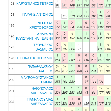
+
0
0
1
1
0
0
1
193
ΚΑΡΥΣΤΙΑΝΟΣ ΠΕΤΡΟΣ
91
51
109
291
270
58
170
212
-
1
1
1
0
1
0
194
ΠΑΥΛΗΣ ΑΝΤΩΝΙΟΣ
114
310
254
175
62
134
88
0
1
0
1
0
0
1
0
ΝΕΜΤΣΑΣ
195
77
143
54
226
126
133
292
198
ΧΡΙΣΤΟΦΟΡΟΣ
0
0
½
1
1
0
1
½
ΑΝΔΡΩΝΗ
196
22
125
157
186
250
168
225
199
ΚΩΝΣΤΑΝΤΙΝΑ - ΕΛΕΝΗ
0
½
1
-
1
½
ΤΖΟΥΝΑΚΑΣ
197
29
137
224
77
238
204
ΒΑΣΙΛΕΙΟΣ
1
0
1
0
0
0
1
1
198
ΠΕΤΕΙΝΑΤΟΣ ΠΕΡΙΚΛΗΣ
254
21
259
22
110
237
262
195
½
½
1
0
0
1
½
½
ΠΑΠΑΘΑΝΑΣΙΟΥ
199
263
212
223
108
14
226
167
196
ΑΛΕΞΙΟΣ
1
1
1
0
0
0
ΜΑΥΡΟΜΟΥΣΤΑΚΟΣ
200
255
181
220
37
114
121
ΘΩΜΑΣ
0
1
1
1
0
0
½
½
ΗΛΙΟΠΟΥΛΟΣ
201
221
295
283
152
43
81
177
153
ΑΛΕΞΑΝΔΡΟΣ
1
1
0
0
-
1
0
1
ΓΙΑΝΝΑΚΟΥΛΙΑΣ
202
325
221
236
13
129
243
137
216
ΑΛΕΞΑΝΔΡΟΣ
0
½
½
1
½
1
0
½