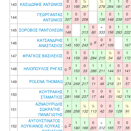
0
0
½
½
1
1
0
143
ΚΑΣΙΔΩΝΗΣ ΑΝΤΩΝΙΟΣ
31
195
267
278
264
181
47
1
0
0
1
0
1
0
ΓΕΩΡΓΑΝΤΑΣ
144
307
55
208
136
148
239
107
ΑΝΤΩΝΙΟΣ
0
1
0
+
0
1
1
145
ΣΟΡΟΒΟΣ ΠΑΝΤΟΛΕΩΝ
146
313
80
333
156
283
222
1
1
1
0
0
1
ΚΑΤΣΑΝΔΡΗΣ
6
146
0
145
160
243
47
109
167
ΑΝΑΣΤΑΣΙΟΣ
0
1
0
1
1
½
0
1
147
ΦΡΑΓΚΟΣ ΒΑΣΙΛΕΙΟΣ
14
159
39
284
215
54
82
172
1
0
1
1
1
0
0
5
148
ΗΛΙΟΠΟΥΛΟΣ ΡΗΓΑΣ
0
153
33
286
211
144
51
141
1
1
1
0
0
1
½
0
149
POLENA THOMAQ
274
249
217
11
46
216
31
57
1
1
1
0
0
0
½
1
ΚΟΥΤΡΑΚΗΣ
150
281
168
237
17
44
31
162
174
ΣΤΑΜΑΤΙΟΣ
ΑΖΝΑΟΥΡΙΔΗΣ
1
1
½
½
0
0
1
½
151
ΣΩΚΡΑΤΗΣ -
288
258
132
113
42
59
129
91
ΠΑΝΑΓΙΩΤΗΣ
ΑΥΓΟΥΣΤΙΝΑΤΟΣ -
1
1
0
+
1
0
0
2
152
ΛΟΥΚΙΑΝΟΣ ΛΟΥΚΑΣ -
0
180
166
201
312
165
77
55