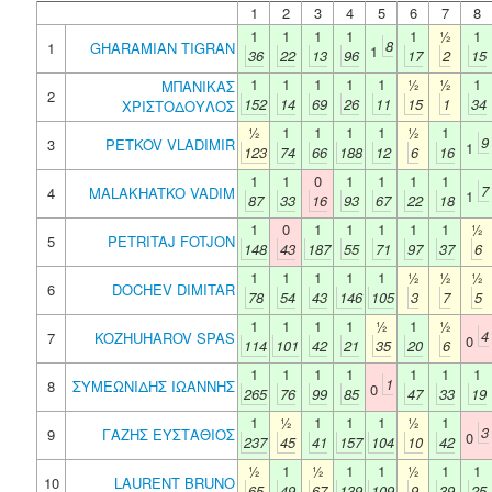
1
2
3
4
5
6
7
8
1
1
1
1
1
½
1
8
1
GHARAMIAN TIGRAN
1
36
22
13
96
17
2
15
1
1
1
1
1
½
½
1
ΜΠΑΝΙΚΑΣ
2
152
14
69
26
11
15
1
34
ΧΡΙΣΤΟΔΟΥΛΟΣ
½
1
1
1
1
½
1
9
3
PETKOV VLADIMIR
1
123
74
66
188
12
6
16
1
1
0
1
1
1
1
7
4
MALAKHATKO VADIM
1
87
33
16
93
67
22
18
1
0
1
1
1
1
1
½
5
PETRITAJ FOTJON
148
43
187
55
71
97
37
6
1
1
1
1
1
½
½
½
6
DOCHEV DIMITAR
78
54
43
146
105
3
7
5
1
1
1
1
½
1
½
4
7
KOZHUHAROV SPAS
0
114
101
42
21
35
20
6
1
1
1
1
1
1
1
1
8
ΣΥΜΕΩΝΙΔΗΣ ΙΩΑΝΝΗΣ
0
265
76
99
85
47
33
19
1
½
1
1
1
½
1
3
9
ΓΑΖΗΣ ΕΥΣΤΑΘΙΟΣ
0
237
45
41
157
104
10
42
½
1
½
1
1
½
1
1
10
LAURENT BRUNO
65
49
67
139
109
9
39
25