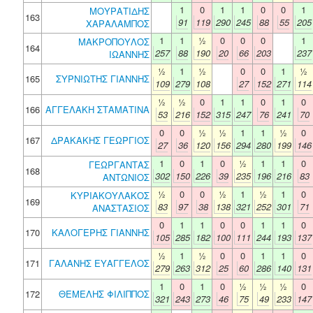
1
0
1
1
0
0
1
ΜΟΥΡΑΤΙΔΗΣ
163
91
119
290
245
88
55
205
ΧΑΡΑΛΑΜΠΟΣ
1
1
½
0
0
0
1
ΜΑΚΡΟΠΟΥΛΟΣ
164
257
88
190
20
66
203
237
ΙΩΑΝΝΗΣ
½
1
½
0
0
1
½
165
ΣΥΡΝΙΩΤΗΣ ΓΙΑΝΝΗΣ
109
279
108
27
152
271
114
½
½
0
1
1
0
1
0
166
ΑΓΓΕΛΑΚΗ ΣΤΑΜΑΤΙΝΑ
53
216
152
315
247
76
241
70
0
0
½
½
1
1
½
0
167
ΔΡΑΚΑΚΗΣ ΓΕΩΡΓΙΟΣ
27
36
120
156
294
280
199
146
1
0
1
0
½
1
1
0
ΓΕΩΡΓΑΝΤΑΣ
168
302
150
226
39
235
196
216
83
ΑΝΤΩΝΙΟΣ
½
0
0
½
1
½
1
0
ΚΥΡΙΑΚΟΥΛΑΚΟΣ
169
83
97
38
138
321
252
301
71
ΑΝΑΣΤΑΣΙΟΣ
0
1
1
0
0
1
1
0
170
ΚΑΛΟΓΕΡΗΣ ΓΙΑΝΝΗΣ
105
285
182
100
111
244
193
137
½
1
½
0
0
1
1
0
171
ΓΑΛΑΝΗΣ ΕΥΑΓΓΕΛΟΣ
279
263
312
25
60
286
140
131
1
0
1
0
½
½
½
0
172
ΘΕΜΕΛΗΣ ΦΙΛΙΠΠΟΣ
321
243
273
46
75
49
233
147