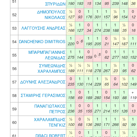
51
190
193
15
134
95
239
148
36
ΣΠΥΡΙΔΩΝ
½
0
1
1
1
½
1
0
ΔΗΜΟΠΟΥΛΟΣ
52
127
93
176
301
157
96
154
12
ΝΙΚΟΛΑΟΣ
½
1
0
1
1
1
½
0
53
ΛΑΓΓΟΥΣΗΣ ΑΝΔΡΕΑΣ
166
127
34
274
238
188
35
16
1
1
1
0
½
½
1
6
54
DANCHENKO DIMITRIOS
0
220
195
205
21
147
187
111
1
1
0
0
1
1
1
ΜΠΑΡΜΠΑΓΙΑΝΝΗΣ
5
55
0
275
144
159
62
277
163
152
ΛΕΩΝΙΔΑΣ
½
½
½
1
1
½
1
0
ΣΥΜΕΩΝΙΔΗΣ
56
189
111
118
278
267
23
95
62
ΧΑΡΑΛΑΜΠΟΣ
0
1
1
1
½
0
½
1
57
ΔΟΥΝΗΣ ΑΛΕΞΑΝΔΡΟΣ
235
130
114
229
65
64
102
149
1
0
1
1
0
1
1
+
58
ΣΤΑΜΙΡΗΣ ΓΕΡΑΣΙΜΟΣ
156
69
189
280
154
193
88
119
1
0
0
1
1
1
1
0
ΠΑΝΑΓΙΩΤΑΚΟΣ
59
236
35
155
271
214
151
126
13
ΠΕΤΡΟΣ
½
0
½
1
1
1
½
1
ΧΑΡΑΛΑΜΠΙΔΗΣ
60
100
68
136
260
171
266
92
99
ΤΕΝΓΚΙΖ
½
0
1
1
0
1
½
1
61
DRACI ROBERT