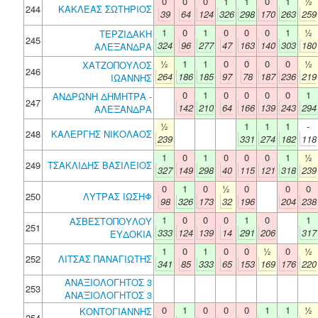
0
0
0
1
1
0
1
½
244
ΚΑΚΛΕΑΣ ΣΩΤΗΡΙΟΣ
39
64
124
326
298
170
263
259
1
0
1
0
0
0
1
½
ΤΕΡΖΙΔΑΚΗ
245
324
96
277
47
163
140
303
180
ΑΛΕΞΑΝΔΡΑ
½
1
1
0
0
0
0
½
ΧΑΤΖΟΠΟΥΛΟΣ
246
264
186
185
97
78
187
236
219
ΙΩΑΝΝΗΣ
0
1
0
0
0
0
1
ΑΝΔΡΩΝΗ ΔΗΜΗΤΡΑ -
247
142
210
64
166
139
243
294
ΑΛΕΞΑΝΔΡΑ
½
1
1
1
-
248
ΚΑΛΕΡΓΗΣ ΝΙΚΟΛΑΟΣ
239
331
274
182
118
1
0
1
0
0
0
1
½
249
ΤΣΑΚΛΙΔΗΣ ΒΑΣΙΛΕΙΟΣ
327
149
298
40
115
121
318
239
0
1
0
½
0
0
0
250
ΛΥΤΡΑΣ ΙΩΣΗΦ
98
326
173
32
196
204
238
1
0
0
0
1
0
1
ΑΣΒΕΣΤΟΠΟΥΛΟΥ
251
333
124
139
14
291
206
317
ΕΥΔΟΚΙΑ
1
0
1
0
0
½
0
½
252
ΛΙΤΣΑΣ ΠΑΝΑΓΙΩΤΗΣ
341
85
333
65
153
169
176
220
ΑΝΑΞΙΟΛΟΓΗΤΟΣ 3
253
ΑΝΑΞΙΟΛΟΓΗΤΟΣ 3
0
1
0
0
0
1
1
½
ΚΟΝΤΟΓΙΑΝΝΗΣ
254