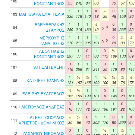
102
35
242
84
63
73
57
158
ΚΩΝΣΤΑΝΤΙΝΟΣ
1
1
1
0
½
0
1
0
103
ΜΑΓΚΛΑΡΑ ΕΥΑΓΓΕΛΙΑ
335
178
140
18
39
48
159
30
1
1
1
½
0
1
0
ΕΛΕΥΘΕΡΑΚΗΣ
9
104
0
289
218
180
12
39
235
32
ΣΤΑΥΡΟΣ
1
1
1
1
0
½
½
ΜΕΡΚΟΥΡΗΣ
6
105
0
170
211
205
191
25
83
72
ΠΑΝΑΓΙΩΤΗΣ
1
1
0
1
0
½
1
0
ΛΕΟΝΤΙΑΔΗΣ
106
297
77
11
88
113
189
130
69
ΚΩΝΣΤΑΝΤΙΝΟΣ
0
1
1
1
0
1
0
1
107
ΑΓΓΕΛΗ ΕΛΕΝΗ
119
256
31
241
25
179
80
144
1
½
½
1
½
½
½
½
108
ΚΑΤΣΙΡΗΣ ΙΩΑΝΝΗΣ
121
187
165
199
100
36
78
75
½
½
1
1
0
1
0
1
109
ΞΑΞΙΡΗΣ ΕΥΑΓΓΕΛΟΣ
165
189
193
181
10
146
23
161
0
1
0
1
1
1
0
1
110
ΗΛΙΟΠΟΥΛΟΣ ΑΝΔΡΕΑΣ
18
177
72
263
198
191
22
160
½
½
0
1
1
0
1
0
ΑΣΒΕΣΤΟΠΟΥΛΟΣ
111
30
56
40
302
170
80
269
54
ΧΡΗΣΤΟΣ - ΔΟΜΗΝΙΚΟΣ
0
1
0
1
½
1
½
1
112
ΖΑΧΑΡΙΟΥ ΝΙΚΟΛΑΟΣ