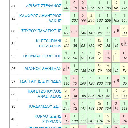
1
0
0
1
1
1
½
1
31
ΔΡΙΒΑΣ ΣΤΕΦΑΝΟΣ
143
18
107
276
210
150
149
116
1
0
½
1
1
1
1
ΚΑΦΩΡΟΣ ΔΗΜΗΤΡΙΟΣ
32
207
100
250
162
236
153
104
- ΑΛΚΗΣ
1
1
1
1
1
½
4
8
33
ΣΠΥΡΟΥ ΠΑΝΑΓΙΩΤΗΣ
0
0
138
148
142
26
11
38
½
1
1
1
½
1
1
KHETSURIANI
2
34
0
129
38
53
120
97
28
46
BESSARION
1
1
1
1
½
0
½
0
35
ΓΚΟΥΜΑΣ ΓΕΩΡΓΙΟΣ
102
59
95
124
7
19
53
37
1
1
1
½
½
1
½
1
36
ΛΙΑΣΚΟΣ ΛΕΩΝΙΔΑΣ
0
167
135
215
79
108
48
51
1
0
1
1
1
1
1
5
37
ΤΣΑΓΓΑΡΗΣ ΣΠΥΡΙΔΩΝ
0
118
16
209
126
200
119
35
½
0
1
1
1
1
½
½
ΚΑΦΕΤΖΟΠΟΥΛΟΣ
38
19
34
169
305
240
82
27
33
ΑΝΑΣΤΑΣΙΟΣ
1
0
1
1
½
1
0
1
39
ΙΟΡΔΑΝΙΔΟΥ ΖΩΗ
244
12
147
168
103
104
10
113
0
1
1
1
1
½
1
0
ΚΟΡΛΟΤΣΙΔΗΣ
40
95
190
111
249
124
13
69
24
ΣΠΥΡΙΔΩΝ