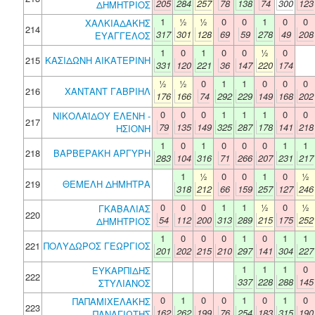
205
284
257
78
138
74
300
123
ΔΗΜΗΤΡΙΟΣ
1
½
½
0
0
1
0
0
ΧΑΛΚΙΑΔΑΚΗΣ
214
317
301
128
69
59
278
49
208
ΕΥΑΓΓΕΛΟΣ
1
0
1
0
0
½
0
215
ΚΑΣΙΔΩΝΗ ΑΙΚΑΤΕΡΙΝΗ
331
120
221
36
147
220
174
½
½
0
1
1
0
0
0
216
ΧΑΝΤΑΝΤ ΓΑΒΡΙΗΛ
176
166
74
292
229
149
168
202
0
0
0
1
1
1
0
0
ΝΙΚΟΛΑΪΔΟΥ ΕΛΕΝΗ -
217
79
135
149
325
287
178
141
218
ΗΣΙΟΝΗ
1
0
1
0
0
0
1
1
218
ΒΑΡΒΕΡΑΚΗ ΑΡΓΥΡΗ
283
104
316
71
266
207
231
217
1
½
0
0
1
0
½
219
ΘΕΜΕΛΗ ΔΗΜΗΤΡΑ
318
212
66
159
257
127
246
0
0
0
1
1
½
0
½
ΓΚΑΒΑΛΙΑΣ
220
54
112
200
313
289
215
175
252
ΔΗΜΗΤΡΙΟΣ
1
0
0
0
1
0
1
1
221
ΠΟΛΥΔΩΡΟΣ ΓΕΩΡΓΙΟΣ
201
202
215
210
297
141
304
227
1
1
1
0
ΕΥΚΑΡΠΙΔΗΣ
222
337
228
288
145
ΣΤΥΛΙΑΝΟΣ
0
1
0
0
1
0
1
0
ΠΑΠΑΜΙΧΕΛΑΚΗΣ
223
162
262
199
76
254
183
315
190
ΠΑΝΑΓΙΩΤΗΣ