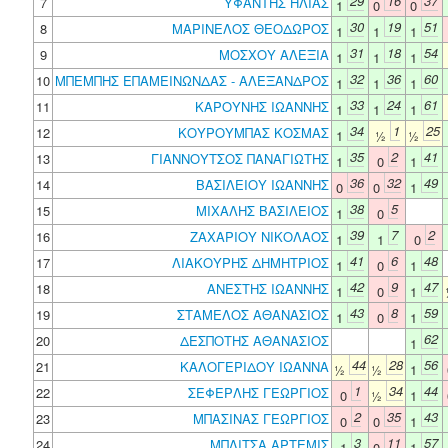
29
16
37
7
ΥΦΑΝΤΗΣ ΗΛΙΑΣ
1
0
0
30
19
51
8
ΜΑΡΙΝΕΛΟΣ ΘΕΟΔΩΡΟΣ
1
1
1
31
18
54
9
ΜΟΣΧΟΥ ΑΛΕΞΙΑ
1
1
1
32
36
60
10
ΜΠΕΜΠΗΣ ΕΠΑΜΕΙΝΩΝΔΑΣ - ΑΛΕΞΑΝΔΡΟΣ
1
1
1
33
24
61
11
ΚΑΡΟΥΝΗΣ ΙΩΑΝΝΗΣ
1
1
1
34
1
25
12
ΚΟΥΡΟΥΜΠΑΣ ΚΟΣΜΑΣ
1
½
½
35
2
41
13
ΓΙΑΝΝΟΥΤΣΟΣ ΠΑΝΑΓΙΩΤΗΣ
1
0
1
36
32
49
14
ΒΑΣΙΛΕΙΟΥ ΙΩΑΝΝΗΣ
0
0
1
38
5
15
ΜΙΧΑΛΗΣ ΒΑΣΙΛΕΙΟΣ
1
0
39
7
2
16
ΖΑΧΑΡΙΟΥ ΝΙΚΟΛΑΟΣ
1
1
0
41
6
48
17
ΛΙΑΚΟΥΡΗΣ ΔΗΜΗΤΡΙΟΣ
1
0
1
42
9
47
18
ΑΝΕΣΤΗΣ ΙΩΑΝΝΗΣ
1
0
1
43
8
59
19
ΣΤΑΜΕΛΟΣ ΑΘΑΝΑΣΙΟΣ
1
0
1
62
20
ΔΕΣΠΟΤΗΣ ΑΘΑΝΑΣΙΟΣ
1
44
28
56
21
ΚΑΛΟΓΕΡΙΔΟΥ ΙΩΑΝΝΑ
½
½
1
1
34
44
22
ΣΕΦΕΡΛΗΣ ΓΕΩΡΓΙΟΣ
0
½
1
2
35
43
23
ΜΠΑΣΙΝΑΣ ΓΕΩΡΓΙΟΣ
0
0
1
3
11
57
24
ΜΠΛΙΤΣΑ ΑΡΤΕΜΙΣ
1
0
1