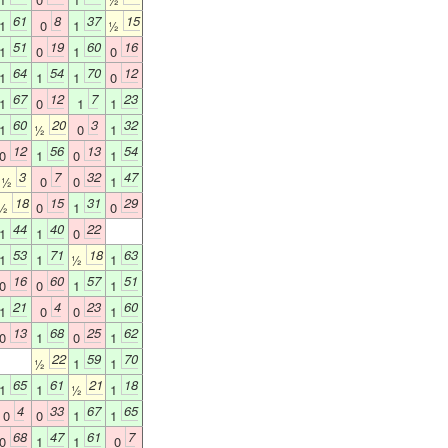
61
8
37
15
1
0
1
½
51
19
60
16
1
0
1
0
64
54
70
12
1
1
1
0
67
12
7
23
1
0
1
1
60
20
3
32
1
½
0
1
12
56
13
54
0
1
0
1
3
7
32
47
½
0
0
1
18
15
31
29
½
0
1
0
44
40
22
1
1
0
53
71
18
63
1
1
½
1
16
60
57
51
0
0
1
1
21
4
23
60
1
0
0
1
13
68
25
62
0
1
0
1
22
59
70
½
1
1
65
61
21
18
1
1
½
1
4
33
67
65
0
0
1
1
68
47
61
7
0
1
1
0