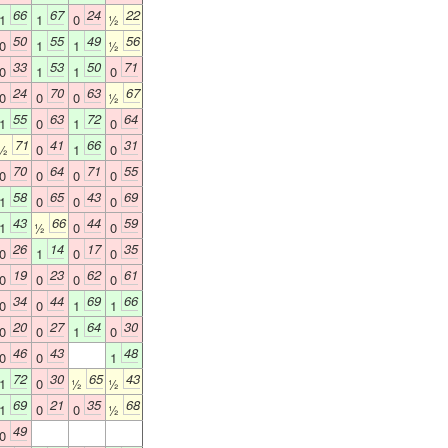
66
67
24
22
1
1
0
½
50
55
49
56
0
1
1
½
33
53
50
71
0
1
1
0
24
70
63
67
0
0
0
½
55
63
72
64
1
0
1
0
71
41
66
31
½
0
1
0
70
64
71
55
0
0
0
0
58
65
43
69
1
0
0
0
43
66
44
59
1
½
0
0
26
14
17
35
0
1
0
0
19
23
62
61
0
0
0
0
34
44
69
66
0
0
1
1
20
27
64
30
0
0
1
0
46
43
48
0
0
1
72
30
65
43
1
0
½
½
69
21
35
68
1
0
0
½
49
0