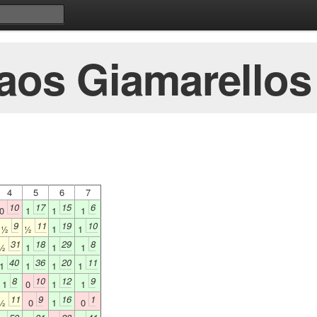
laos Giamarellos
4
5
6
7
10
17
15
6
0
1
1
1
9
11
19
10
½
½
1
1
31
18
29
8
½
1
1
1
40
36
20
11
1
1
1
1
8
10
12
9
1
0
1
1
11
9
16
1
½
0
1
0