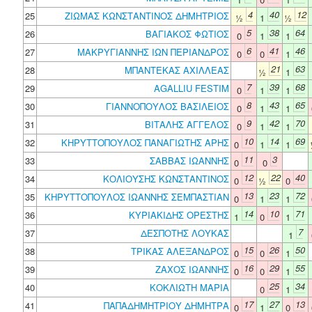
4
40
12
25
ΖΙΩΜΑΣ ΚΩΝΣΤΑΝΤΙΝΟΣ ΔΗΜΗΤΡΙΟΣ
½
1
½
5
38
64
26
ΒΑΓΙΑΚΟΣ ΦΩΤΙΟΣ
0
1
1
6
41
46
27
ΜΑΚΡΥΓΙΑΝΝΗΣ ΙΩΝ ΠΕΡΙΑΝΔΡΟΣ
0
0
1
21
63
28
ΜΠΑΝΤΕΚΑΣ ΑΧΙΛΛΕΑΣ
½
1
7
39
68
29
AGALLIU FESTIM
0
1
1
8
43
65
30
ΓΙΑΝΝΟΠΟΥΛΟΣ ΒΑΣΙΛΕΙΟΣ
0
1
1
9
42
70
31
ΒΙΤΑΛΗΣ ΑΓΓΕΛΟΣ
0
1
1
10
14
69
32
ΚΗΡΥΤΤΟΠΟΥΛΟΣ ΠΑΝΑΓΙΩΤΗΣ ΑΡΗΣ
0
1
1
11
3
33
ΣΑΒΒΑΣ ΙΩΑΝΝΗΣ
0
0
12
22
40
34
ΚΟΛΙΟΥΣΗΣ ΚΩΝΣΤΑΝΤΙΝΟΣ
0
½
0
13
23
72
35
ΚΗΡΥΤΤΟΠΟΥΛΟΣ ΙΩΑΝΝΗΣ ΣΕΜΠΑΣΤΙΑΝ
0
1
1
14
10
71
36
ΚΥΡΙΑΚΙΔΗΣ ΟΡΕΣΤΗΣ
1
0
1
7
37
ΔΕΣΠΟΤΗΣ ΛΟΥΚΑΣ
1
15
26
50
38
ΤΡΙΚΑΣ ΑΛΕΞΑΝΔΡΟΣ
0
0
1
16
29
55
39
ΖΑΧΟΣ ΙΩΑΝΝΗΣ
0
0
1
25
34
40
ΚΟΚΛΙΩΤΗ ΜΑΡΙΑ
0
1
17
27
13
41
ΠΑΠΑΔΗΜΗΤΡΙΟΥ ΔΗΜΗΤΡΑ
0
1
0