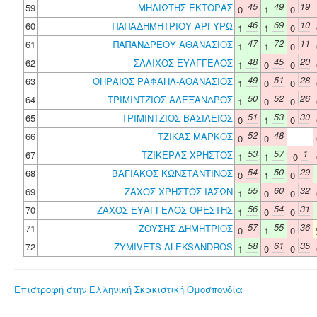
45
49
19
59
ΜΗΛΙΩΤΗΣ ΕΚΤΟΡΑΣ
0
1
0
46
69
10
60
ΠΑΠΑΔΗΜΗΤΡΙΟΥ ΑΡΓΥΡΩ
1
1
0
47
72
11
61
ΠΑΠΑΝΔΡΕΟΥ ΑΘΑΝΑΣΙΟΣ
1
1
0
48
45
20
62
ΣΑΛΙΧΟΣ ΕΥΑΓΓΕΛΟΣ
1
0
0
49
51
28
63
ΘΗΡΑΙΟΣ ΡΑΦΑΗΛ-ΑΘΑΝΑΣΙΟΣ
1
0
0
50
52
26
64
ΤΡΙΜΙΝΤΖΙΟΣ ΑΛΕΞΑΝΔΡΟΣ
1
0
0
51
53
30
65
ΤΡΙΜΙΝΤΖΙΟΣ ΒΑΣΙΛΕΙΟΣ
0
1
0
52
48
66
ΤΖΙΚΑΣ ΜΑΡΚΟΣ
0
0
53
57
1
67
ΤΖΙΚΕΡΑΣ ΧΡΗΣΤΟΣ
1
1
0
54
50
29
68
ΒΑΓΙΑΚΟΣ ΚΩΝΣΤΑΝΤΙΝΟΣ
0
1
0
55
60
32
69
ΖΑΧΟΣ ΧΡΗΣΤΟΣ ΙΑΣΩΝ
1
0
0
56
54
31
70
ΖΑΧΟΣ ΕΥΑΓΓΕΛΟΣ ΟΡΕΣΤΗΣ
1
0
0
57
55
36
71
ΖΟΥΣΗΣ ΔΗΜΗΤΡΙΟΣ
0
1
0
58
61
35
72
ZYMIVETS ALEKSANDROS
1
0
0
Επιστροφή στην Ελληνική Σκακιστική Ομοσπονδία