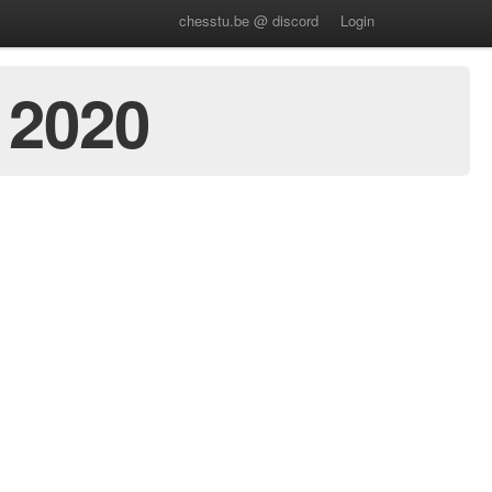
chesstu.be @ discord
Login
 2020