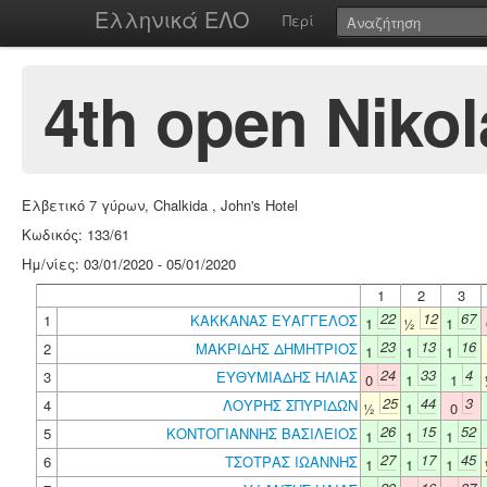
Ελληνικά ΕΛΟ
Περί
4th open Niko
Ελβετικό 7 γύρων, Chalkida , John's Hotel
Κωδικός: 133/61
Ημ/νίες: 03/01/2020 - 05/01/2020
1
2
3
22
12
67
1
ΚΑΚΚΑΝΑΣ ΕΥΑΓΓΕΛΟΣ
1
½
1
23
13
16
2
ΜΑΚΡΙΔΗΣ ΔΗΜΗΤΡΙΟΣ
1
1
1
24
33
4
3
ΕΥΘΥΜΙΑΔΗΣ ΗΛΙΑΣ
0
1
1
25
44
3
4
ΛΟΥΡΗΣ ΣΠΥΡΙΔΩΝ
½
1
0
26
15
52
5
ΚΟΝΤΟΓΙΑΝΝΗΣ ΒΑΣΙΛΕΙΟΣ
1
1
1
27
17
45
6
ΤΣΟΤΡΑΣ ΙΩΑΝΝΗΣ
1
1
1