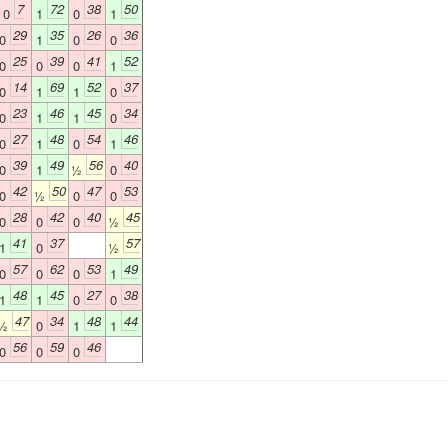
7
72
38
50
0
1
0
1
29
35
26
36
0
1
0
0
25
39
41
52
0
0
0
1
14
69
52
37
0
1
1
0
23
46
45
34
0
1
1
0
27
48
54
46
0
1
0
1
39
49
56
40
0
1
½
0
42
50
47
53
0
½
0
0
28
42
40
45
0
0
0
½
41
37
57
1
0
½
57
62
53
49
0
0
0
1
48
45
27
38
1
1
0
0
47
34
48
44
½
0
1
1
56
59
46
0
0
0