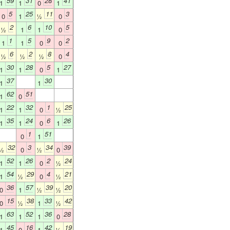
59
31
28
41
1
1
0
1
5
25
11
3
0
1
½
0
2
6
10
5
½
1
1
0
1
5
9
2
1
1
0
0
6
2
8
4
½
½
½
0
30
28
5
27
1
1
0
1
37
30
1
1
62
51
1
0
22
32
1
25
1
1
0
½
35
24
6
26
1
1
0
1
1
51
0
1
32
3
34
39
½
0
½
0
52
26
2
24
1
1
0
½
54
29
4
21
1
½
0
½
36
57
39
20
0
1
½
½
15
38
33
42
0
½
1
½
63
52
36
28
1
1
1
0
45
16
42
19
1
0
1
½