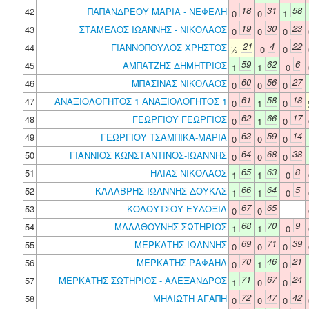
18
31
58
42
ΠΑΠΑΝΔΡΕΟΥ ΜΑΡΙΑ - ΝΕΦΕΛΗ
0
0
1
19
30
23
43
ΣΤΑΜΕΛΟΣ ΙΩΑΝΝΗΣ - ΝΙΚΟΛΑΟΣ
0
0
0
21
4
22
44
ΓΙΑΝΝΟΠΟΥΛΟΣ ΧΡΗΣΤΟΣ
½
0
0
59
62
6
45
ΑΜΠΑΤΖΗΣ ΔΗΜΗΤΡΙΟΣ
1
1
0
60
56
27
46
ΜΠΑΣΙΝΑΣ ΝΙΚΟΛΑΟΣ
0
0
0
61
58
18
47
ΑΝΑΞΙΟΛΟΓΗΤΟΣ 1 ΑΝΑΞΙΟΛΟΓΗΤΟΣ 1
0
1
0
62
66
17
48
ΓΕΩΡΓΙΟΥ ΓΕΩΡΓΙΟΣ
0
1
0
63
59
14
49
ΓΕΩΡΓΙΟΥ ΤΣΑΜΠΙΚΑ-ΜΑΡΙΑ
0
0
0
64
68
38
50
ΓΙΑΝΝΙΟΣ ΚΩΝΣΤΑΝΤΙΝΟΣ-ΙΩΑΝΝΗΣ
0
0
0
65
63
8
51
ΗΛΙΑΣ ΝΙΚΟΛΑΟΣ
1
1
0
66
64
5
52
ΚΑΛΑΒΡΗΣ ΙΩΑΝΝΗΣ-ΔΟΥΚΑΣ
1
1
0
67
65
53
ΚΟΛΟΥΤΣΟΥ ΕΥΔΟΞΙΑ
0
0
68
70
9
54
ΜΑΛΑΘΟΥΝΗΣ ΣΩΤΗΡΙΟΣ
1
1
0
69
71
39
55
ΜΕΡΚΑΤΗΣ ΙΩΑΝΝΗΣ
0
0
0
70
46
21
56
ΜΕΡΚΑΤΗΣ ΡΑΦΑΗΛ
0
1
0
71
67
24
57
ΜΕΡΚΑΤΗΣ ΣΩΤΗΡΙΟΣ - ΑΛΕΞΑΝΔΡΟΣ
1
0
0
72
47
42
58
ΜΗΛΙΩΤΗ ΑΓΑΠΗ
0
0
0