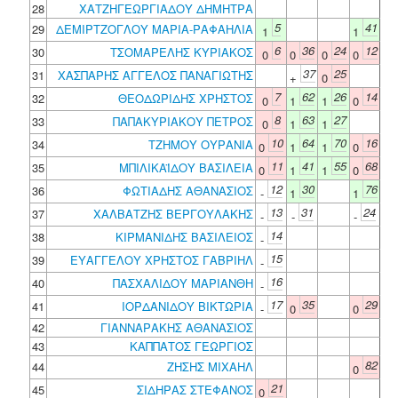
28
ΧΑΤΖΗΓΕΩΡΓΙΑΔΟΥ ΔΗΜΗΤΡΑ
5
41
29
ΔΕΜΙΡΤΖΟΓΛΟΥ ΜΑΡΙΑ-ΡΑΦΑΗΛΙΑ
1
1
6
36
24
12
30
ΤΣΟΜΑΡΕΛΗΣ ΚΥΡΙΑΚΟΣ
0
0
0
0
37
25
31
ΧΑΣΠΑΡΗΣ ΑΓΓΕΛΟΣ ΠΑΝΑΓΙΩΤΗΣ
+
0
7
62
26
14
32
ΘΕΟΔΩΡΙΔΗΣ ΧΡΗΣΤΟΣ
0
1
1
0
8
63
27
33
ΠΑΠΑΚΥΡΙΑΚΟΥ ΠΕΤΡΟΣ
0
1
1
10
64
70
16
34
ΤΖΗΜΟΥ ΟΥΡΑΝΙΑ
0
1
1
0
11
41
55
68
35
ΜΠΙΛΙΚΑΪΔΟΥ ΒΑΣΙΛΕΙΑ
0
1
1
0
12
30
76
36
ΦΩΤΙΑΔΗΣ ΑΘΑΝΑΣΙΟΣ
-
1
1
13
31
24
37
ΧΑΛΒΑΤΖΗΣ ΒΕΡΓΟΥΛΑΚΗΣ
-
-
-
14
38
ΚΙΡΜΑΝΙΔΗΣ ΒΑΣΙΛΕΙΟΣ
-
15
39
ΕΥΑΓΓΕΛΟΥ ΧΡΗΣΤΟΣ ΓΑΒΡΙΗΛ
-
16
40
ΠΑΣΧΑΛΙΔΟΥ ΜΑΡΙΑΝΘΗ
-
17
35
29
41
ΙΟΡΔΑΝΙΔΟΥ ΒΙΚΤΩΡΙΑ
-
0
0
42
ΓΙΑΝΝΑΡΑΚΗΣ ΑΘΑΝΑΣΙΟΣ
43
ΚΑΠΠΑΤΟΣ ΓΕΩΡΓΙΟΣ
82
44
ΖΗΣΗΣ ΜΙΧΑΗΛ
0
21
45
ΣΙΔΗΡΑΣ ΣΤΕΦΑΝΟΣ
0