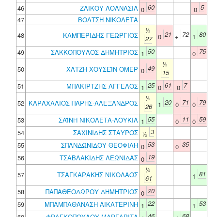
60
5
46
ΖΑΙΚΟΥ ΑΘΑΝΑΣΙΑ
0
0
47
ΒΟΛΤΣΗ ΝΙΚΟΛΕΤΑ
½
21
72
80
48
ΚΑΜΠΕΡΙΔΗΣ ΓΕΩΡΓΙΟΣ
0
+
1
27
50
75
49
ΣΑΚΚΟΠΟΥΛΟΣ ΔΗΜΗΤΡΙΟΣ
1
0
½
49
50
ΧΑΤΖΗ-ΧΟΥΣΕΪΝ ΟΜΕΡ
0
15
25
61
7
51
ΜΠΑΚΙΡΤΖΗΣ ΑΓΓΕΛΟΣ
1
0
0
½
20
71
79
52
ΚΑΡΑΧΑΛΙΟΣ ΠΑΡΗΣ-ΑΛΕΞΑΝΔΡΟΣ
1
0
0
26
55
11
59
53
ΣΑΪΝΗ ΝΙΚΟΛΕΤΑ-ΛΟΥΚΙΑ
1
0
0
3
54
ΣΑΧΙΝΙΔΗΣ ΣΤΑΥΡΟΣ
½
53
35
55
ΣΠΑΝΔΩΝΙΔΟΥ ΘΕΟΦΙΛΗ
0
0
19
56
ΤΣΑΒΛΑΚΙΔΗΣ ΛΕΩΝΙΔΑΣ
0
½
81
57
ΤΣΑΓΚΑΡΑΚΗΣ ΝΙΚΟΛΑΟΣ
1
61
20
58
ΠΑΠΑΘΕΟΔΩΡΟΥ ΔΗΜΗΤΡΙΟΣ
0
22
53
59
ΜΠΑΜΠΑΘΑΝΑΣΗ ΑΙΚΑΤΕΡΙΝΗ
1
1
46
68
60
ΦΡΑΓΚΟΠΟΥΛΟΥ ΜΑΡΓΑΡΙΤΑ