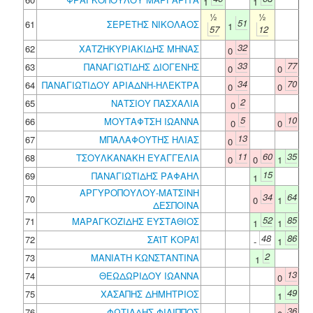
1
1
½
½
51
61
ΣΕΡΕΤΗΣ ΝΙΚΟΛΑΟΣ
1
57
12
32
62
ΧΑΤΖΗΚΥΡΙΑΚΙΔΗΣ ΜΗΝΑΣ
0
33
77
63
ΠΑΝΑΓΙΩΤΙΔΗΣ ΔΙΟΓΕΝΗΣ
0
0
34
70
64
ΠΑΝΑΓΙΩΤΙΔΟΥ ΑΡΙΑΔΝΗ-ΗΛΕΚΤΡΑ
0
0
2
65
ΝΑΤΣΙΟΥ ΠΑΣΧΑΛΙΑ
0
5
10
66
ΜΟΥΤΑΦΤΣΗ ΙΩΑΝΝΑ
0
0
13
67
ΜΠΑΛΑΦΟΥΤΗΣ ΗΛΙΑΣ
0
11
60
35
68
ΤΣΟΥΛΚΑΝΑΚΗ ΕΥΑΓΓΕΛΙΑ
0
0
1
15
69
ΠΑΝΑΓΙΩΤΙΔΗΣ ΡΑΦΑΗΛ
1
ΑΡΓΥΡΟΠΟΥΛΟΥ-ΜΑΤΣΙΝΗ
34
64
70
0
1
ΔΕΣΠΟΙΝΑ
52
85
71
ΜΑΡΑΓΚΟΖΙΔΗΣ ΕΥΣΤΑΘΙΟΣ
1
1
48
86
72
ΣΑΪΤ ΚΟΡΑΪ
-
1
2
73
ΜΑΝΙΑΤΗ ΚΩΝΣΤΑΝΤΙΝΑ
1
13
74
ΘΕΩΔΩΡΙΔΟΥ ΙΩΑΝΝΑ
0
49
75
ΧΑΣΑΠΗΣ ΔΗΜΗΤΡΙΟΣ
1
36
76
ΦΩΤΙΑΔΗΣ ΦΙΛΙΠΠΟΣ