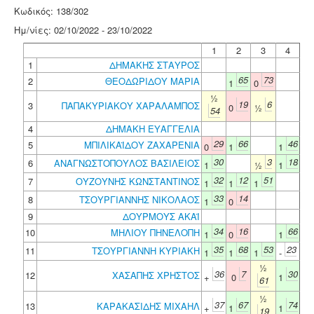
Κωδικός: 138/302
Ημ/νίες: 02/10/2022 - 23/10/2022
1
2
3
4
1
ΔΗΜΑΚΗΣ ΣΤΑΥΡΟΣ
65
73
2
ΘΕΟΔΩΡΙΔΟΥ ΜΑΡΙΑ
1
0
½
19
6
3
ΠΑΠΑΚΥΡΙΑΚΟΥ ΧΑΡΑΛΑΜΠΟΣ
0
½
54
4
ΔΗΜΑΚΗ ΕΥΑΓΓΕΛΙΑ
29
66
46
5
ΜΠΙΛΙΚΑΪΔΟΥ ΖΑΧΑΡΕΝΙΑ
0
1
1
30
3
18
6
ΑΝΑΓΝΩΣΤΟΠΟΥΛΟΣ ΒΑΣΙΛΕΙΟΣ
1
½
1
32
12
51
7
ΟΥΖΟΥΝΗΣ ΚΩΝΣΤΑΝΤΙΝΟΣ
1
1
1
33
14
8
ΤΣΟΥΡΓΙΑΝΝΗΣ ΝΙΚΟΛΑΟΣ
1
0
9
ΔΟΥΡΜΟΥΣ ΑΚΑΪ
34
16
66
10
ΜΗΛΙΟΥ ΠΗΝΕΛΟΠΗ
1
0
1
35
68
53
23
11
ΤΣΟΥΡΓΙΑΝΝΗ ΚΥΡΙΑΚΗ
1
1
1
-
½
36
7
30
12
ΧΑΣΑΠΗΣ ΧΡΗΣΤΟΣ
+
0
1
61
½
37
67
74
13
ΚΑΡΑΚΑΣΙΔΗΣ ΜΙΧΑΗΛ
+
1
1
19