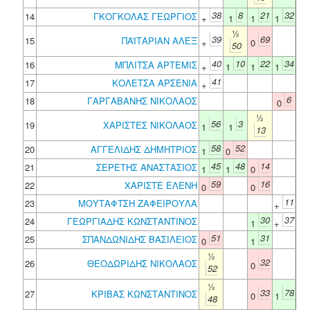
38
8
21
32
14
ΓΚΟΓΚΟΛΑΣ ΓΕΩΡΓΙΟΣ
+
1
1
1
½
39
69
15
ΠΑΪΤΑΡΙΑΝ ΑΛΕΞ
+
0
50
40
10
22
34
16
ΜΠΛΙΤΣΑ ΑΡΤΕΜΙΣ
+
1
1
1
41
17
ΚΟΛΕΤΣΑ ΑΡΣΕΝΙΑ
+
6
18
ΓΑΡΓΑΒΑΝΗΣ ΝΙΚΟΛΑΟΣ
0
½
56
3
19
ΧΑΡΙΣΤΕΣ ΝΙΚΟΛΑΟΣ
1
1
13
58
52
20
ΑΓΓΕΛΙΔΗΣ ΔΗΜΗΤΡΙΟΣ
1
0
45
48
14
21
ΣΕΡΕΤΗΣ ΑΝΑΣΤΑΣΙΟΣ
1
1
0
59
16
22
ΧΑΡΙΣΤΕ ΕΛΕΝΗ
0
0
11
23
ΜΟΥΤΑΦΤΣΗ ΖΑΦΕΙΡΟΥΛΑ
+
30
37
24
ΓΕΩΡΓΙΑΔΗΣ ΚΩΝΣΤΑΝΤΙΝΟΣ
1
+
51
31
25
ΣΠΑΝΔΩΝΙΔΗΣ ΒΑΣΙΛΕΙΟΣ
0
1
½
32
26
ΘΕΟΔΩΡΙΔΗΣ ΝΙΚΟΛΑΟΣ
0
52
½
33
78
27
ΚΡΙΒΑΣ ΚΩΝΣΤΑΝΤΙΝΟΣ
0
1
48