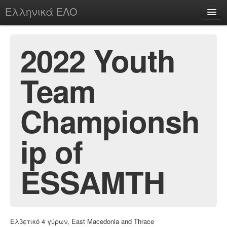
Ελληνικά ΕΛΟ
Περί
2022 Youth
Team
chesstu.be @ discord
Login
Championsh
ip of
ESSAMTH
Ελβετικό 4 γύρων, East Macedonia and Thrace