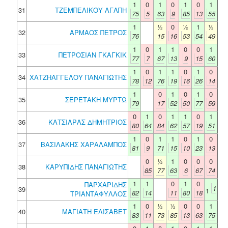
1
0
1
0
1
0
1
31
ΤΖΕΜΠΕΛΙΚΟΥ ΑΓΑΠΗ
75
5
63
9
85
13
55
1
½
0
½
1
½
32
ΑΡΜΑΟΣ ΠΕΤΡΟΣ
76
15
16
53
54
49
1
0
1
1
0
0
1
33
ΠΕΤΡΟΣΙΑΝ ΓΚΑΓΚΙΚ
77
7
67
13
9
15
60
1
0
1
1
0
1
0
34
ΧΑΤΖΗΑΓΓΕΛΟΥ ΠΑΝΑΓΙΩΤΗΣ
78
12
76
19
16
26
14
1
0
1
0
1
0
35
ΣΕΡΕΤΑΚΗ ΜΥΡΤΩ
79
17
52
50
77
59
0
1
0
1
1
0
1
36
ΚΑΤΣΙΑΡΑΣ ΔΗΜΗΤΡΙΟΣ
80
64
84
62
57
19
51
1
0
1
1
0
1
0
37
ΒΑΣΙΛΑΚΗΣ ΧΑΡΑΛΑΜΠΟΣ
81
9
71
15
10
23
13
0
½
1
0
0
0
38
ΚΑΡΥΠΙΔΗΣ ΠΑΝΑΓΙΩΤΗΣ
85
77
63
6
67
74
1
1
0
1
0
ΠΑΡΧΑΡΙΔΗΣ
1
39
1
82
14
11
80
18
ΤΡΙΑΝΤΑΦΥΛΛΟΣ
1
0
½
½
0
0
1
40
ΜΑΓΙΑΤΗ ΕΛΙΣΑΒΕΤ
83
11
73
85
13
63
75