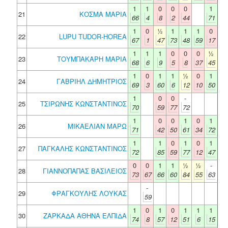
1
1
0
0
0
1
21
ΚΟΣΜΑ ΜΑΡΙΑ
66
4
8
2
44
71
1
0
½
1
1
1
0
22
LUPU TUDOR-HOREA
67
1
47
73
48
59
17
1
1
1
0
0
0
½
23
ΤΟΥΜΠΑΚΑΡΗ ΜΑΡΙΑ
68
6
9
5
8
37
45
1
0
1
1
½
0
1
24
ΓΑΒΡΙΗΛ ΔΗΜΗΤΡΙΟΣ
69
3
60
6
12
10
50
1
0
0
-
25
ΤΣΙΡΩΝΗΣ ΚΩΝΣΤΑΝΤΙΝΟΣ
70
59
77
72
1
0
0
1
0
1
26
ΜΙΚΑΕΛΙΑΝ ΜΑΡΩ
71
42
50
61
34
72
1
1
0
1
0
1
27
ΠΑΓΚΑΛΗΣ ΚΩΝΣΤΑΝΤΙΝΟΣ
72
85
59
77
12
47
0
0
1
1
½
½
-
28
ΓΙΑΝΝΟΠΑΠΑΣ ΒΑΣΙΛΕΙΟΣ
73
67
66
60
84
55
63
-
29
ΦΡΑΓΚΟΥΛΗΣ ΛΟΥΚΑΣ
59
1
0
1
0
1
1
1
30
ΖΑΡΚΑΔΑ ΑΘΗΝΑ ΕΛΠΙΔΑ
74
8
57
12
51
6
15