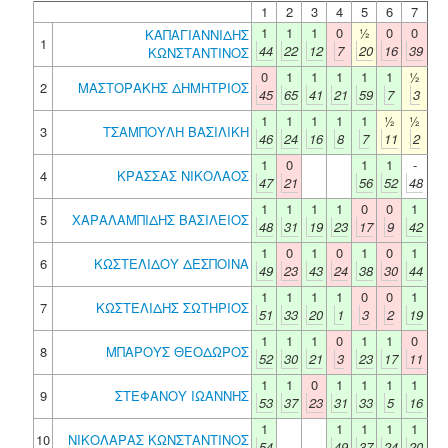
1
2
3
4
5
6
7
1
1
1
0
½
0
0
ΚΑΠΑΓΙΑΝΝΙΔΗΣ
1
44
22
12
7
20
16
39
ΚΩΝΣΤΑΝΤΙΝΟΣ
0
1
1
1
1
1
½
2
ΜΑΣΤΟΡΑΚΗΣ ΔΗΜΗΤΡΙΟΣ
45
65
41
21
59
7
3
1
1
1
1
1
½
½
3
ΤΣΑΜΠΟΥΛΗ ΒΑΣΙΛΙΚΗ
46
24
16
8
7
11
2
1
0
1
1
-
4
ΚΡΑΣΣΑΣ ΝΙΚΟΛΑΟΣ
47
21
56
52
48
1
1
1
1
0
0
1
5
ΧΑΡΑΛΑΜΠΙΔΗΣ ΒΑΣΙΛΕΙΟΣ
48
31
19
23
17
9
42
1
0
1
0
1
0
1
6
ΚΩΣΤΕΛΙΔΟΥ ΔΕΣΠΟΙΝΑ
49
23
43
24
38
30
44
1
1
1
1
0
0
1
7
ΚΩΣΤΕΛΙΔΗΣ ΣΩΤΗΡΙΟΣ
51
33
20
1
3
2
19
1
1
1
0
1
1
0
8
ΜΠΑΡΟΥΣ ΘΕΟΔΩΡΟΣ
52
30
21
3
23
17
11
1
1
0
1
1
1
1
9
ΣΤΕΦΑΝΟΥ ΙΩΑΝΝΗΣ
53
37
23
31
33
5
16
1
1
1
1
1
10
ΝΙΚΟΛΑΡΑΣ ΚΩΝΣΤΑΝΤΙΝΟΣ
54
49
37
24
20