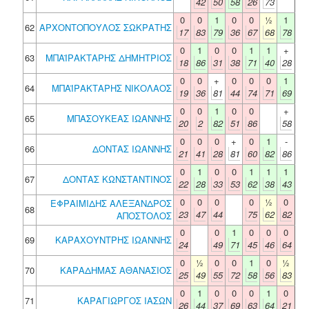
42
50
58
26
73
0
0
1
0
0
½
1
62
ΑΡΧΟΝΤΟΠΟΥΛΟΣ ΣΩΚΡΑΤΗΣ
17
83
79
36
67
68
78
0
1
0
0
1
1
+
63
ΜΠΑΪΡΑΚΤΑΡΗΣ ΔΗΜΗΤΡΙΟΣ
18
86
31
38
71
40
28
0
0
+
0
0
0
1
64
ΜΠΑΪΡΑΚΤΑΡΗΣ ΝΙΚΟΛΑΟΣ
19
36
81
44
74
71
69
0
0
1
0
0
+
65
ΜΠΑΣΟΥΚΕΑΣ ΙΩΑΝΝΗΣ
20
2
82
51
86
58
0
0
0
+
0
1
-
66
ΔΟΝΤΑΣ ΙΩΑΝΝΗΣ
21
41
28
81
60
82
86
0
1
0
0
1
1
1
67
ΔΟΝΤΑΣ ΚΩΝΣΤΑΝΤΙΝΟΣ
22
28
33
53
62
38
43
0
0
0
0
½
0
ΕΦΡΑΙΜΙΔΗΣ ΑΛΕΞΑΝΔΡΟΣ
68
23
47
44
75
62
82
ΑΠΟΣΤΟΛΟΣ
0
0
1
0
0
0
69
ΚΑΡΑΧΟΥΝΤΡΗΣ ΙΩΑΝΝΗΣ
24
49
71
45
46
64
0
½
0
0
1
0
½
70
ΚΑΡΑΔΗΜΑΣ ΑΘΑΝΑΣΙΟΣ
25
49
55
72
58
56
83
0
1
0
0
0
1
0
71
ΚΑΡΑΓΙΩΡΓΟΣ ΙΑΣΩΝ
26
44
37
69
63
64
21