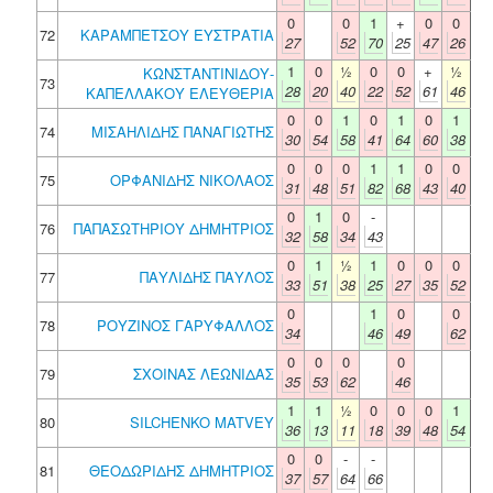
0
0
1
+
0
0
72
ΚΑΡΑΜΠΕΤΣΟΥ ΕΥΣΤΡΑΤΙΑ
27
52
70
25
47
26
1
0
½
0
0
+
½
ΚΩΝΣΤΑΝΤΙΝΙΔΟΥ-
73
28
20
40
22
52
61
46
ΚΑΠΕΛΛΑΚΟΥ ΕΛΕΥΘΕΡΙΑ
0
0
1
0
1
0
1
74
ΜΙΣΑΗΛΙΔΗΣ ΠΑΝΑΓΙΩΤΗΣ
30
54
58
41
64
60
38
0
0
0
1
1
0
0
75
ΟΡΦΑΝΙΔΗΣ ΝΙΚΟΛΑΟΣ
31
48
51
82
68
43
40
0
1
0
-
76
ΠΑΠΑΣΩΤΗΡΙΟΥ ΔΗΜΗΤΡΙΟΣ
32
58
34
43
0
1
½
1
0
0
0
77
ΠΑΥΛΙΔΗΣ ΠΑΥΛΟΣ
33
51
38
25
27
35
52
0
1
0
0
78
ΡΟΥΖΙΝΟΣ ΓΑΡΥΦΑΛΛΟΣ
34
46
49
62
0
0
0
0
79
ΣΧΟΙΝΑΣ ΛΕΩΝΙΔΑΣ
35
53
62
46
1
1
½
0
0
0
1
80
SILCHENKO MATVEY
36
13
11
18
39
48
54
0
0
-
-
81
ΘΕΟΔΩΡΙΔΗΣ ΔΗΜΗΤΡΙΟΣ
37
57
64
66