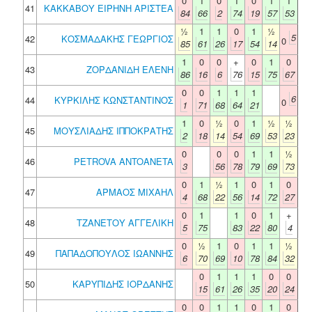
0
1
0
1
0
1
1
41
ΚΑΚΚΑΒΟΥ ΕΙΡΗΝΗ ΑΡΙΣΤΕΑ
84
66
2
74
19
57
53
½
1
1
0
1
½
5
42
ΚΟΣΜΑΔΑΚΗΣ ΓΕΩΡΓΙΟΣ
0
85
61
26
17
54
14
1
0
0
+
0
1
0
43
ΖΟΡΔΑΝΙΔΗ ΕΛΕΝΗ
86
16
6
76
15
75
67
0
0
1
1
1
6
44
ΚΥΡΚΙΛΗΣ ΚΩΝΣΤΑΝΤΙΝΟΣ
0
1
71
68
64
21
1
0
½
0
1
½
½
45
ΜΟΥΣΛΙΑΔΗΣ ΙΠΠΟΚΡΑΤΗΣ
2
18
14
54
69
53
23
0
0
0
1
1
½
46
PETROVA ANTOANETA
3
56
78
79
69
73
0
1
½
1
0
1
0
47
ΑΡΜΑΟΣ ΜΙΧΑΗΛ
4
68
22
56
14
72
27
0
1
1
0
1
+
48
ΤΖΑΝΕΤΟΥ ΑΓΓΕΛΙΚΗ
5
75
83
22
80
4
0
½
1
0
1
1
½
49
ΠΑΠΑΔΟΠΟΥΛΟΣ ΙΩΑΝΝΗΣ
6
70
69
10
78
84
32
0
1
1
1
0
0
50
ΚΑΡΥΠΙΔΗΣ ΙΟΡΔΑΝΗΣ
15
61
26
35
20
24
0
0
1
1
0
1
0