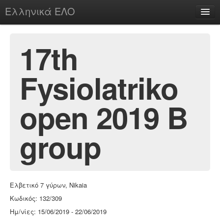
Ελληνικά ΕΛΟ
Περί
17th
Fysiolatriko
chesstu.be @ discord
Login
open 2019 B
group
Ελβετικό 7 γύρων, Nikaia
Κωδικός: 132/309
Ημ/νίες: 15/06/2019 - 22/06/2019