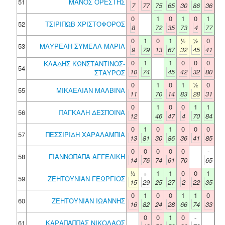
51
ΜΑΝΟΣ ΟΡΕΣΤΗΣ
7
77
75
65
30
86
36
0
1
0
1
0
1
52
ΤΣΙΡΙΠΩΒ ΧΡΙΣΤΟΦΟΡΟΣ
8
72
35
73
4
77
0
1
0
1
½
½
0
53
ΜΑΥΡΕΛΗ ΣΥΜΕΛΑ ΜΑΡΙΑ
9
79
13
67
32
45
41
0
1
1
0
0
0
ΚΛΑΔΗΣ ΚΩΝΣΤΑΝΤΙΝΟΣ-
54
10
74
45
42
32
80
ΣΤΑΥΡΟΣ
0
1
0
1
½
0
55
ΜΙΚΑΕΛΙΑΝ ΜΑΛΒΙΝΑ
11
70
14
83
28
31
0
1
0
0
1
1
56
ΠΑΓΚΑΛΗ ΔΕΣΠΟΙΝΑ
12
46
47
4
70
84
0
1
0
1
0
0
0
57
ΠΕΣΣΙΡΙΔΗ ΧΑΡΑΛΑΜΠΙΑ
13
81
30
86
36
41
85
0
0
0
0
0
-
58
ΓΙΑΝΝΟΠΑΠΑ ΑΓΓΕΛΙΚΗ
14
76
74
61
70
65
½
+
1
1
0
0
1
59
ΖΕΗΤΟΥΝΙΑΝ ΓΕΩΡΓΙΟΣ
15
29
25
27
2
22
35
0
1
0
0
1
1
0
60
ΖΕΗΤΟΥΝΙΑΝ ΙΩΑΝΝΗΣ
16
82
24
28
66
74
33
0
0
1
0
-
61
ΚΑΡΑΠΑΠΠΑΣ ΝΙΚΟΛΑΟΣ