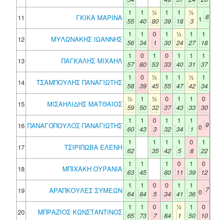
1
1
½
1
1
½
8
11
ΓΚΙΚΑ ΜΑΡΙΝΑ
1
55
40
80
39
18
3
1
1
0
1
½
1
1
12
ΜΥΛΩΝΑΚΗΣ ΙΩΑΝΝΗΣ
56
34
1
30
24
27
18
1
0
1
0
1
1
1
13
ΠΑΓΚΑΛΗΣ ΜΙΧΑΗΛ
57
80
53
33
40
31
37
1
0
½
1
1
½
1
14
ΤΣΑΜΠΟΥΛΗΣ ΠΑΝΑΓΙΩΤΗΣ
58
39
45
55
47
42
34
½
1
½
0
1
1
0
15
ΜΙΣΑΗΛΙΔΗΣ ΜΑΤΘΑΙΟΣ
59
50
32
37
43
33
30
1
1
0
1
1
1
9
16
ΠΑΝΑΓΟΠΟΥΛΟΣ ΠΑΝΑΓΙΩΤΗΣ
0
60
43
3
32
34
1
1
1
1
1
0
1
17
ΤΣΙΡΙΠΩΒΑ ΕΛΕΝΗ
62
35
42
5
8
22
1
1
1
0
1
0
18
ΜΠΙΧΑΚΗ ΟΥΡΑΝΙΑ
63
45
80
11
39
12
1
1
0
0
1
1
7
19
ΑΡΑΠΚΟΥΛΕΣ ΣΥΜΕΩΝ
0
64
84
5
34
41
36
1
1
0
1
½
1
0
20
ΜΠΡΑΖΙΟΣ ΚΩΝΣΤΑΝΤΙΝΟΣ
65
73
7
84
1
50
10