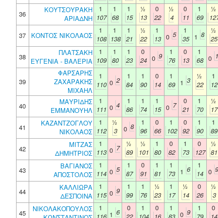
1
1
1
½
0
½
0
1
½
ΚΟΥΤΣΟΥΡΑΚΗ
36
107
68
15
13
22
4
11
69
12
ΑΡΙΑΔΝΗ
1
1
1
½
1
1
½
5
8
37
ΚΟΝΤΟΣ ΝΙΚΟΛΑΟΣ
0
1
108
138
21
22
13
35
25
1
1
1
0
1
0
1
ΠΛΑΤΣΑΚΗ
9
38
0
0
109
80
23
24
76
13
68
ΕΥΓΕΝΙΑ - ΒΑΛΕΡΙΑ
ΦΑΡΣΑΡΗΣ
1
1
1
0
1
½
1
2
3
39
ΖΑΧΑΡΑΚΗΣ
0
1
110
84
90
14
69
22
12
ΜΙΧΑΗΛ
1
1
1
1
0
1
½
ΜΑΥΡΙΔΗΣ
4
7
40
0
0
111
86
74
15
21
70
17
ΕΜΜΑΝΟΥΗΛ
1
½
1
0
1
0
1
1
ΚΑΖΑΝΤΖΟΓΛΟΥ
8
41
0
112
3
96
66
102
92
90
89
ΝΙΚΟΛΑΟΣ
1
½
½
1
0
1
0
½
ΜΙΤΖΑΣ
7
42
0
113
89
101
80
82
73
127
81
ΔΗΜΗΤΡΙΟΣ
1
1
0
1
1
1
ΒΑΓΙΑΝΟΣ
5
6
43
0
1
0
114
87
91
81
73
14
ΑΠΟΣΤΟΛΟΣ
1
1
1
½
1
½
0
½
ΚΑΛΛΙΩΡΑ
9
44
0
115
99
76
23
17
14
26
3
ΔΕΣΠΟΙΝΑ
1
0
1
0
1
1
0
ΝΙΚΟΛΑΚΟΠΟΥΛΟΣ
6
9
45
1
0
116
22
104
16
83
79
14
ΚΩΝΣΤΑΝΤΙΝΟΣ