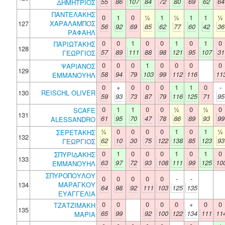
55
86
107
84
72
80
69
62
64
ΔΗΜΗΤΡΙΟΣ
ΠΑΝΤΕΛΑΚΗΣ
0
1
0
½
1
½
1
1
½
127
ΧΑΡΑΛΑΜΠΟΣ
56
92
69
85
62
77
60
42
36
ΡΑΦΑΗΛ
0
0
1
0
0
1
0
1
0
ΠΑΡΙΩΤΑΚΗΣ
128
57
89
111
88
98
121
95
107
31
ΓΕΩΡΓΙΟΣ
0
0
0
1
0
0
0
0
ΨΑΡΙΑΝΟΣ
129
58
94
79
103
99
112
116
11
ΕΜΜΑΝΟΥΗΛ
0
+
0
0
0
1
1
0
-
130
REISCHL OLIVER
59
93
73
87
79
116
125
71
95
0
1
1
0
0
½
0
½
0
SCAFE
131
61
95
70
47
78
86
89
93
99
ALESSANDRO
½
0
0
0
0
1
0
1
½
ΣΕΡΕΤΑΚΗΣ
132
62
10
30
75
122
138
85
123
93
ΓΕΩΡΓΙΟΣ
0
1
0
0
0
1
0
1
0
ΣΠΥΡΙΔΑΚΗΣ
133
63
97
72
93
108
111
99
125
10
ΕΜΜΑΝΟΥΗΛ
ΣΠΥΡΟΠΟΥΛΟΥ
0
0
0
0
0
-
-
134
ΜΑΡΑΓΚΟΥ
64
98
92
111
103
125
135
ΕΥΑΓΓΕΛΙΑ
0
0
0
0
0
+
0
0
ΤΖΑΤΖΙΜΑΚΗ
135
65
99
92
100
122
134
111
11
ΜΑΡΙΑ