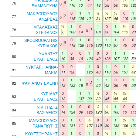
ΦΡΑΪΔΑΚΗΣ
6
76
0
116
10
44
18
38
50
105
12
ΕΜΜΑΝΟΥΗΛ
0
1
1
½
½
½
0
1
ΜΑΚΡΟΠΟΥΛΟΣ
7
77
0
115
125
121
31
127
46
119
10
ΑΝΔΡΕΑΣ
½
1
0
1
0
1
½
0
ΜΠΑΛΑΣΚΑΣ
1
78
0
8
102
14
131
30
104
115
20
ΣΤΕΦΑΝΟΣ
0
1
0
1
1
1
0
0
SKOUROUPATHIS
9
79
0
118
129
115
130
110
57
45
53
KYRIAKOS
1
0
0
1
0
0
1
1
+
ΥΦΑΝΤΗΣ
80
10
38
16
120
42
126
107
122
50
ΕΥΑΓΓΕΛΟΣ
0
0
1
0
1
0
1
½
ΝΥΚΤΑΡΗ ΑΝΝΑ-
81
11
120
123
43
113
58
137
42
ΜΑΡΙΑ
0
1
1
1
1
0
0
1
3
82
ΨΑΡΙΑΝΟΥ ΕΛΕΝΗ
0
12
122
18
50
42
26
48
56
0
1
1
½
0
½
½
ΚΥΡΙΛΑΣ
83
13
137
20
32
45
65
46
ΕΥΑΓΓΕΛΟΣ
0
1
0
0
½
½
1
0
0
ΝΙΚΗΤΙΔΗΣ
84
14
124
39
126
120
96
108
10
11
ΒΑΣΙΛΕΙΟΣ
0
1
0
½
0
0
1
½
1
ΓΙΑΝΝΟΠΟΥΛΟΣ
85
15
121
11
127
119
20
132
106
12
ΠΑΝΑΓΙΩΤΗΣ
0
1
0
1
0
½
1
½
½
ΚΟΥΤΣΟΥΡΑΚΗΣ