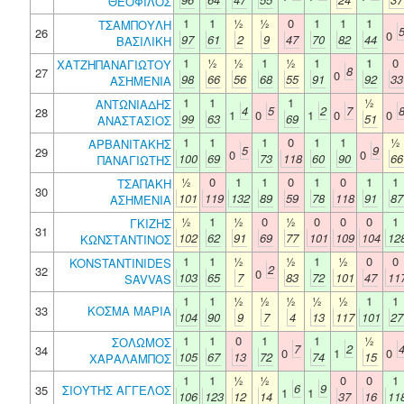
ΘΕΟΦΙΛΟΣ
1
1
½
½
0
1
1
1
ΤΣΑΜΠΟΥΛΗ
26
0
97
61
2
9
47
70
82
44
ΒΑΣΙΛΙΚΗ
1
½
½
1
½
1
1
0
ΧΑΤΖΗΠΑΝΑΓΙΩΤΟΥ
8
27
0
98
66
56
68
55
91
92
33
ΑΣΗΜΕΝΙΑ
1
1
1
½
ΑΝΤΩΝΙΑΔΗΣ
4
5
2
7
28
1
0
1
0
0
99
63
69
51
ΑΝΑΣΤΑΣΙΟΣ
1
1
1
0
1
1
½
ΑΡΒΑΝΙΤΑΚΗΣ
5
9
29
0
0
100
69
73
118
60
90
66
ΠΑΝΑΓΙΩΤΗΣ
½
0
1
1
0
1
0
1
1
ΤΣΑΠΑΚΗ
30
101
119
132
89
59
78
118
91
87
ΑΣΗΜΕΝΙΑ
½
1
½
0
½
0
0
0
1
ΓΚΙΖΗΣ
31
102
62
91
69
77
101
109
104
12
ΚΩΝΣΤΑΝΤΙΝΟΣ
1
1
½
½
1
½
0
0
KONSTANTINIDES
2
32
0
103
65
7
83
72
101
47
11
SAVVAS
1
1
½
½
½
½
½
1
1
33
ΚΟΣΜΑ ΜΑΡΙΑ
104
90
9
7
4
13
117
101
27
1
1
0
1
1
½
ΣΟΛΩΜΟΣ
7
2
34
0
1
0
105
67
13
72
74
15
ΧΑΡΑΛΑΜΠΟΣ
1
1
½
½
0
0
1
6
9
35
ΣΙΟΥΤΗΣ ΑΓΓΕΛΟΣ
1
1
106
123
12
14
37
16
11