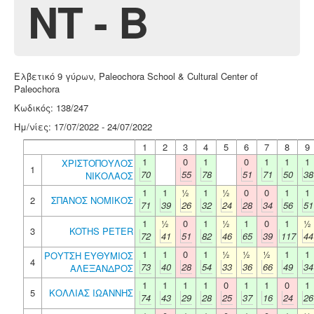
NT - B
Ελβετικό 9 γύρων, Paleochora School & Cultural Center of
Paleochora
Κωδικός: 138/247
Ημ/νίες: 17/07/2022 - 24/07/2022
1
2
3
4
5
6
7
8
9
1
0
1
0
1
1
1
ΧΡΙΣΤΟΠΟΥΛΟΣ
1
70
55
78
51
71
50
38
ΝΙΚΟΛΑΟΣ
1
1
½
1
½
0
0
1
1
2
ΣΠΑΝΟΣ ΝΟΜΙΚΟΣ
71
39
26
32
24
28
34
56
51
1
½
0
1
½
1
0
1
½
3
KOTHS PETER
72
41
51
82
46
65
39
117
44
1
1
0
1
½
½
½
1
1
ΡΟΥΤΣΗ ΕΥΘΥΜΙΟΣ
4
73
40
28
54
33
36
66
49
34
ΑΛΕΞΑΝΔΡΟΣ
1
1
1
1
0
1
1
0
1
5
ΚΟΛΛΙΑΣ ΙΩΑΝΝΗΣ
74
43
29
28
25
37
16
24
26