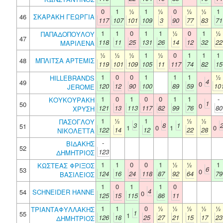
0
1
½
1
½
0
½
½
1
46
ΣΚΑΡΑΚΗ ΓΕΩΡΓΙΑ
117
107
101
109
3
90
77
83
71
1
1
0
1
1
½
0
1
½
ΠΑΠΑΔΟΠΟΥΛΟΥ
47
118
11
25
131
26
14
12
32
22
ΜΑΡΙΛΕΝΑ
½
½
½
1
½
0
1
1
1
48
ΜΠΛΙΤΣΑ ΑΡΤΕΜΙΣ
119
101
109
105
11
117
74
82
15
1
0
0
1
1
1
½
HILLEBRANDS
4
49
0
120
12
90
100
89
59
10
JEROME
1
0
1
0
0
1
1
-
ΚΟΥΚΟΥΡΑΚΗ
1
50
0
121
13
113
117
82
99
76
80
ΧΡΥΣΗ
1
½
1
½
½
ΠΑΣΟΓΛΟΥ
3
8
1
51
1
0
1
0
122
14
12
22
28
ΝΙΚΟΛΕΤΤΑ
-
ΒΙΔΑΚΗΣ
52
123
ΔΗΜΗΤΡΙΟΣ
1
1
0
0
1
½
½
1
ΚΩΣΤΕΑΣ ΦΡΙΞΟΣ
6
53
0
124
16
24
118
87
92
64
79
ΒΑΣΙΛΕΙΟΣ
1
0
1
1
0
4
54
SCHNEIDER HANNE
0
125
15
115
86
11
1
1
0
½
½
½
½
½
ΤΡΙΑΝΤΑΦΥΛΛΑΚΗΣ
1
55
1
126
18
25
27
21
15
17
23
ΔΗΜΗΤΡΙΟΣ