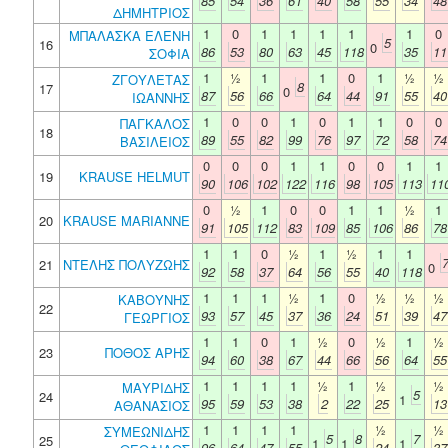
85
54
36
61
40
58
55
34
48
ΔΗΜΗΤΡΙΟΣ
1
0
1
1
1
1
1
0
ΜΠΑΛΑΣΚΑ ΕΛΕΝΗ
5
16
0
86
53
80
63
45
118
35
11
ΣΟΦΙΑ
1
½
1
1
0
1
½
½
ΖΓΟΥΛΕΤΑΣ
8
17
0
87
56
66
64
44
91
55
40
ΙΩΑΝΝΗΣ
1
0
0
1
0
1
1
0
0
ΠΑΓΚΑΛΟΣ
18
89
55
82
99
76
97
72
58
74
ΒΑΣΙΛΕΙΟΣ
0
0
0
1
1
0
0
1
1
19
KRAUSE HELMUT
90
106
102
122
116
98
105
113
11
0
½
1
0
0
1
1
½
1
20
KRAUSE MARIANNE
91
105
112
83
109
85
106
86
78
1
1
0
½
1
½
1
1
21
ΝΤΕΛΗΣ ΠΟΛΥΖΩΗΣ
0
92
58
37
64
56
55
40
118
1
1
1
½
1
0
½
½
½
ΚΑΒΟΥΝΗΣ
22
93
57
45
37
36
24
51
39
47
ΓΕΩΡΓΙΟΣ
1
1
0
1
½
0
½
1
½
23
ΠΟΘΟΣ ΑΡΗΣ
94
60
38
67
44
66
56
64
55
1
1
1
1
½
1
½
½
ΜΑΥΡΙΔΗΣ
5
24
1
95
59
53
38
2
22
25
13
ΑΘΑΝΑΣΙΟΣ
1
1
1
1
½
½
ΣΥΜΕΩΝΙΔΗΣ
5
8
7
25
1
1
1
96
64
47
55
24
37