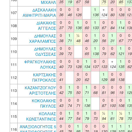
35
19
67
58
75
20
85
13
ΜΙΧΑΗΛ
0
0
0
1
+
0
0
0
ΔΑΣΚΑΛΑΚΗ
107
36
46
126
136
124
80
128
12
ΑΜΦΙΤΡΙΤΙ-ΜΑΡΙΑ
0
0
1
0
1
0
0
1
0
ΔΙΑΚΑΚΗΣ
108
37
70
136
60
133
67
84
114
13
ΑΓΓΕΛΟΣ
0
1
½
0
1
0
1
0
0
ΔΗΜΟΥΛΑΣ
109
38
71
48
46
20
56
31
67
77
ΧΑΡΑΛΑΜΠΟΣ
0
0
0
1
0
0
1
0
ΔΗΜΟΥΛΑΣ
110
39
72
65
138
79
62
121
19
ΟΔΥΣΣΕΑΣ
0
0
0
1
0
0
+
1
0
ΦΡΑΓΚΟΥΛΑΚΗΣ
111
40
73
128
134
137
133
124
135
62
ΛΟΥΚΑΣ
0
0
0
1
0
0
ΚΑΡΤΣΑΚΗΣ
112
41
20
62
129
88
138
ΠΑΤΡΟΚΛΟΣ
0
1
0
1
0
0
0
0
1
ΚΑΖΑΝΤΖΟΓΛΟΥ
113
42
75
50
71
68
81
96
19
12
ΑΡΙΣΤΟΤΕΛΗΣ
0
0
0
1
0
0
0
1
ΚΟΚΟΛΑΚΗΣ
114
43
74
71
136
87
100
108
13
ΠΑΥΛΟΣ
0
1
0
1
0
½
1
½
1
ΚΟΛΛΙΑΣ
115
44
77
54
79
73
94
61
78
70
ΚΩΝΣΤΑΝΤΙΝΟΣ
0
0
1
0
0
0
1
1
1
ΑΝΑΞΙΟΛΟΓΗΤΟΣ 5
116
45
76
95
70
19
130
129
103
84
ΑΝΑΞΙΟΛΟΓΗΤΟΣ 5