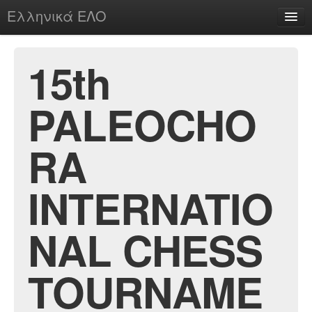
Ελληνικά ΕΛΟ
Περί
15th
PALEOCHO
chesstu.be @ discord
Login
RA
INTERNATIO
NAL CHESS
TOURNAME