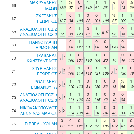
1
½
0
1
1
1
½
0
½
ΜΑΚΡΥΛΑΚΗΣ
66
136
27
17
119
41
23
4
13
29
ΙΑΣΩΝ
1
0
1
0
0
1
½
1
1
ΣΧΕΤΑΚΗΣ
67
137
34
106
23
101
108
87
109
11
ΓΕΩΡΓΙΟΣ
1
0
1
0
1
1
0
1
ΑΝΑΞΙΟΛΟΓΗΤΟΣ 2
6
68
0
75
36
123
27
113
98
38
10
ΑΝΑΞΙΟΛΟΓΗΤΟΣ 2
0
1
1
0
0
1
0
ΓΙΑΝΝΟΥΛΑΚΗ
69
29
127
31
28
39
126
36
ΕΡΜΟΦΙΛΗ
1
0
1
1
0
1
0
0
ΤΖΑΒΑΡΑΣ
1
70
0
108
131
116
104
26
10
40
11
ΚΩΝΣΤΑΝΤΙΝΟΣ
0
1
0
1
1
1
0
ΣΠΥΡΙΔΑΚΗΣ
2
1
71
0
0
109
114
113
121
105
130
46
ΓΕΩΡΓΙΟΣ
1
1
0
1
0
0
½
1
ΡΟΔΙΤΑΚΗΣ
3
72
0
110
133
34
126
32
18
96
10
ΕΜΜΑΝΟΥΗΛ
1
1
0
1
0
0
0
ΑΝΑΞΙΟΛΟΓΗΤΟΣ 3
4
73
0
111
130
29
115
43
42
98
ΑΝΑΞΙΟΛΟΓΗΤΟΣ 3
1
1
0
1
0
0
1
1
ΝΙΚΟΛΑΚΟΠΟΥΛΟΣ
5
74
0
114
138
40
10
34
48
100
18
ΛΕΩΝΙΔΑΣ-ΜΑΡΙΟΣ
0
0
0
1
1
½
0
1
0
75
RIBREAU YOHAN
68
113
121
132
123
106
102
97
96
1
1
0
1
0
0
½
1