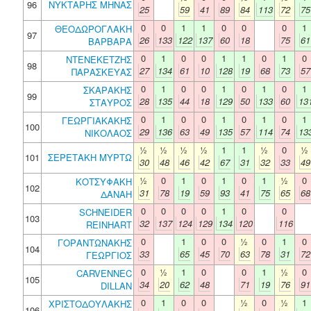
96
ΝΥΚΤΑΡΗΣ ΜΗΝΑΣ
25
59
41
89
84
113
72
75
0
0
1
1
0
0
0
1
ΘΕΟΔΩΡΟΓΛΑΚΗ
97
26
133
122
137
60
18
75
61
ΒΑΡΒΑΡΑ
0
1
0
0
1
1
0
1
0
ΝΤΕΝΕΚΕΤΖΗΣ
98
27
134
61
10
128
19
68
73
57
ΠΑΡΑΣΚΕΥΑΣ
0
1
0
0
1
0
1
0
1
ΣΚΑΡΑΚΗΣ
99
28
135
44
18
129
50
133
60
13
ΣΤΑΥΡΟΣ
0
1
0
0
1
0
1
0
1
ΓΕΩΡΓΙΑΚΑΚΗΣ
100
29
136
63
49
135
57
114
74
13
ΝΙΚΟΛΑΟΣ
½
½
½
½
1
1
½
0
½
101
ΣΕΡΕΤΑΚΗ ΜΥΡΤΩ
30
48
46
42
67
31
32
33
49
½
0
1
0
1
0
1
½
0
ΚΟΤΣΥΦΑΚΗ
102
31
78
19
59
93
41
75
65
68
ΔΑΝΑΗ
0
0
0
0
1
0
0
SCHNEIDER
103
32
137
124
129
134
120
116
REINHART
0
1
0
0
½
0
1
0
ΓΟΡΑΝΤΩΝΑΚΗΣ
104
33
65
45
70
63
78
31
72
ΓΕΩΡΓΙΟΣ
0
½
1
0
0
1
½
0
CARVENNEC
105
34
20
62
48
71
19
76
91
DILLAN
0
1
0
0
½
0
½
1
ΧΡΙΣΤΟΔΟΥΛΑΚΗΣ
106