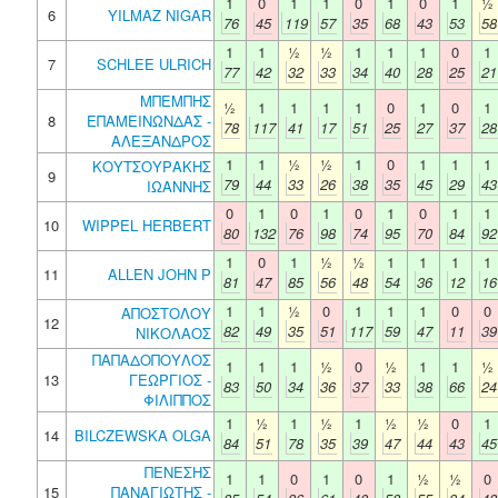
1
0
1
1
0
1
0
1
½
6
YILMAZ NIGAR
76
45
119
57
35
68
43
53
58
1
1
½
½
1
1
1
0
1
7
SCHLEE ULRICH
77
42
32
33
34
40
28
25
21
ΜΠΕΜΠΗΣ
½
1
1
1
1
0
1
0
1
8
ΕΠΑΜΕΙΝΩΝΔΑΣ -
78
117
41
17
51
25
27
37
28
ΑΛΕΞΑΝΔΡΟΣ
1
1
½
½
1
0
1
1
1
ΚΟΥΤΣΟΥΡΑΚΗΣ
9
79
44
33
26
38
35
45
29
43
ΙΩΑΝΝΗΣ
0
1
0
1
0
1
0
1
1
10
WIPPEL HERBERT
80
132
76
98
74
95
70
84
92
1
0
1
½
½
1
1
1
1
11
ALLEN JOHN P
81
47
85
56
48
54
36
12
16
1
1
½
0
1
1
1
0
0
ΑΠΟΣΤΟΛΟΥ
12
82
49
35
51
117
59
47
11
39
ΝΙΚΟΛΑΟΣ
ΠΑΠΑΔΟΠΟΥΛΟΣ
1
1
1
½
0
½
1
1
½
13
ΓΕΩΡΓΙΟΣ -
83
50
34
36
37
33
38
66
24
ΦΙΛΙΠΠΟΣ
1
½
1
½
1
½
½
0
1
14
BILCZEWSKA OLGA
84
51
78
35
39
47
44
43
45
ΠΕΝΕΣΗΣ
1
1
0
1
0
1
½
½
0
15
ΠΑΝΑΓΙΩΤΗΣ -