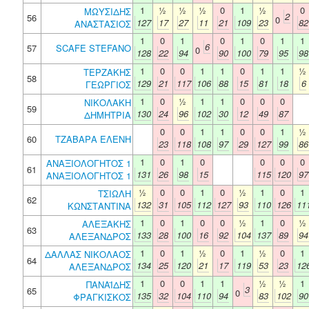
1
½
½
½
0
1
½
0
ΜΩΥΣΙΔΗΣ
2
56
0
127
17
27
11
21
109
23
82
ΑΝΑΣΤΑΣΙΟΣ
1
0
1
0
1
0
1
1
6
57
SCAFE STEFANO
0
128
22
94
90
100
79
95
98
1
0
0
1
1
0
1
1
½
ΤΕΡΖΑΚΗΣ
58
129
21
117
106
88
15
81
18
6
ΓΕΩΡΓΙΟΣ
1
0
½
1
1
0
0
0
ΝΙΚΟΛΑΚΗ
59
130
24
96
102
30
12
49
87
ΔΗΜΗΤΡΙΑ
0
0
1
1
0
0
1
½
60
ΤΖΑΒΑΡΑ ΕΛΕΝΗ
23
118
108
97
29
127
99
86
1
0
1
0
0
0
0
ΑΝΑΞΙΟΛΟΓΗΤΟΣ 1
61
131
26
98
15
115
120
97
ΑΝΑΞΙΟΛΟΓΗΤΟΣ 1
½
0
0
1
0
½
1
0
1
ΤΣΙΩΛΗ
62
132
31
105
112
127
93
110
126
11
ΚΩΝΣΤΑΝΤΙΝΑ
1
0
1
0
0
½
1
0
½
ΑΛΕΞΑΚΗΣ
63
133
28
100
16
92
104
137
89
94
ΑΛΕΞΑΝΔΡΟΣ
1
0
1
½
0
1
½
0
1
ΔΑΛΛΑΣ ΝΙΚΟΛΑΟΣ
64
134
25
120
21
17
119
53
23
12
ΑΛΕΞΑΝΔΡΟΣ
1
0
0
1
1
½
½
1
ΠΑΝΑΪΔΗΣ
3
65
0
135
32
104
110
94
83
102
90
ΦΡΑΓΚΙΣΚΟΣ