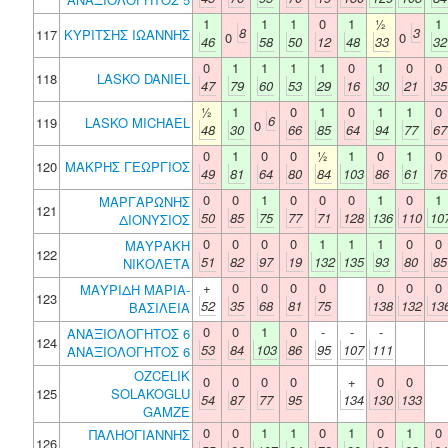
1
1
1
0
1
½
1
8
3
117
ΚΥΡΙΤΣΗΣ ΙΩΑΝΝΗΣ
0
0
46
58
50
12
48
33
32
0
1
1
1
1
0
1
0
0
118
LASKO DANIEL
47
79
60
53
29
16
30
21
35
½
1
0
1
0
1
1
0
6
119
LASKO MICHAEL
0
48
30
66
85
64
94
77
67
0
1
0
0
½
1
0
1
0
120
ΜΑΚΡΗΣ ΓΕΩΡΓΙΟΣ
49
81
64
80
84
103
86
61
76
0
0
1
0
0
0
1
0
1
ΜΑΡΓΑΡΩΝΗΣ
121
50
85
75
77
71
128
136
110
10
ΔΙΟΝΥΣΙΟΣ
0
0
0
0
1
1
1
0
0
ΜΑΥΡΑΚΗ
122
51
82
97
19
132
135
93
80
85
ΝΙΚΟΛΕΤΑ
+
0
0
0
0
0
0
0
ΜΑΥΡΙΔΗ ΜΑΡΙΑ-
123
52
35
68
81
75
138
132
13
ΒΑΣΙΛΕΙΑ
0
0
1
0
-
-
-
ΑΝΑΞΙΟΛΟΓΗΤΟΣ 6
124
53
84
103
86
95
107
111
ΑΝΑΞΙΟΛΟΓΗΤΟΣ 6
OZCELIK
0
0
0
0
+
0
0
125
SOLAKOGLU
54
87
77
95
134
130
133
GAMZE
0
0
1
1
0
1
0
1
0
ΠΑΛΗΟΓΙΑΝΝΗΣ
126