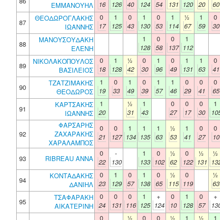
86
16
126
40
124
54
131
120
20
60
ΕΜΜΑΝΟΥΗΛ
0
1
0
1
0
1
½
1
0
ΘΕΟΔΩΡΟΓΛΑΚΗΣ
87
17
125
43
130
53
114
67
59
30
ΙΩΑΝΝΗΣ
1
0
0
1
ΜΑΝΟΥΣΟΥΔΑΚΗ
88
128
58
137
112
ΕΛΕΝΗ
0
1
½
0
1
0
1
1
0
ΝΙΚΟΛΑΚΟΠΟΥΛΟΣ
89
18
128
42
30
96
49
131
63
41
ΒΑΣΙΛΕΙΟΣ
1
0
1
0
1
1
0
0
0
ΤΖΑΤΖΙΜΑΚΗΣ
90
19
33
49
39
57
46
29
41
65
ΘΕΟΔΩΡΟΣ
1
½
1
0
0
0
1
ΚΑΡΤΣΑΚΗΣ
91
20
31
43
27
17
30
10
ΙΩΑΝΝΗΣ
ΦΑΡΣΑΡΗΣ
0
0
1
1
1
½
1
0
0
92
ΖΑΧΑΡΑΚΗΣ
21
127
134
135
63
53
41
27
10
ΧΑΡΑΛΑΜΠΟΣ
0
-
1
0
½
0
½
½
93
RIBREAU ANNA
22
130
133
102
62
122
131
13
0
1
0
1
0
½
0
½
ΚΟΝΤΑΔΑΚΗΣ
94
23
129
57
138
65
115
119
63
ΔΑΝΙΗΛ
0
0
0
1
+
0
1
0
+
ΤΣΑΦΑΡΑΚΗ
95
24
131
116
125
124
10
128
57
13
ΑΙΚΑΤΕΡΙΝΗ
0
½
0
0
½
1
½
1