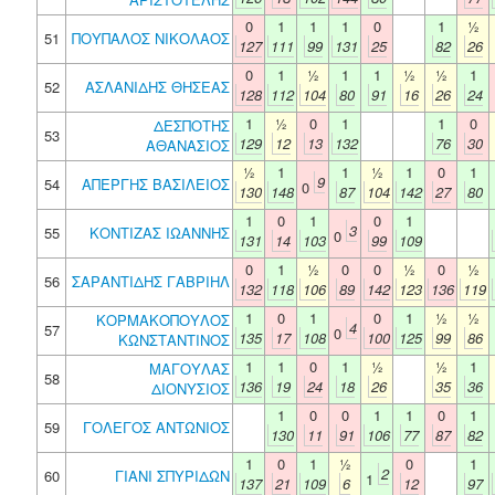
0
1
1
1
0
1
½
51
ΠΟΥΠΑΛΟΣ ΝΙΚΟΛΑΟΣ
127
111
99
131
25
82
26
0
1
½
1
1
½
½
1
52
ΑΣΛΑΝΙΔΗΣ ΘΗΣΕΑΣ
128
112
104
80
91
16
26
24
1
½
0
1
1
0
ΔΕΣΠΟΤΗΣ
53
129
12
13
132
76
30
ΑΘΑΝΑΣΙΟΣ
½
1
1
½
1
0
1
9
54
ΑΠΕΡΓΗΣ ΒΑΣΙΛΕΙΟΣ
0
130
148
87
104
142
27
80
1
0
1
0
1
3
55
ΚΟΝΤΙΖΑΣ ΙΩΑΝΝΗΣ
0
131
14
103
99
109
0
1
½
0
0
½
0
½
56
ΣΑΡΑΝΤΙΔΗΣ ΓΑΒΡΙΗΛ
132
118
106
89
142
123
136
119
1
0
1
0
1
½
½
ΚΟΡΜΑΚΟΠΟΥΛΟΣ
4
57
0
135
17
108
100
125
99
86
ΚΩΝΣΤΑΝΤΙΝΟΣ
1
1
0
1
½
½
1
ΜΑΓΟΥΛΑΣ
58
136
19
24
18
26
35
36
ΔΙΟΝΥΣΙΟΣ
1
0
0
1
1
0
1
59
ΓΟΛΕΓΟΣ ΑΝΤΩΝΙΟΣ
130
11
91
106
77
87
82
1
0
1
½
0
1
2
60
ΓΙΑΝΙ ΣΠΥΡΙΔΩΝ
1
137
21
109
6
12
97