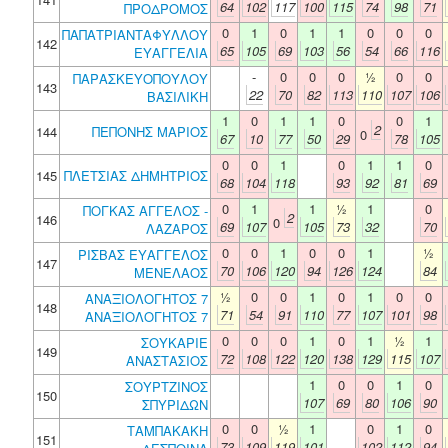
64
102
117
100
115
74
98
71
ΠΡΟΔΡΟΜΟΣ
0
1
0
1
1
0
0
0
ΠΑΠΑΤΡΙΑΝΤΑΦΥΛΛΟΥ
142
65
105
69
103
56
54
66
116
ΕΥΑΓΓΕΛΙΑ
-
0
0
0
½
0
0
ΠΑΡΑΣΚΕΥΟΠΟΥΛΟΥ
143
22
70
82
113
110
107
106
ΒΑΣΙΛΙΚΗ
1
0
1
1
0
0
1
2
144
ΠΕΠΟΝΗΣ ΜΑΡΙΟΣ
0
67
10
77
50
29
78
105
0
0
1
0
1
1
0
145
ΠΛΕΤΣΙΑΣ ΔΗΜΗΤΡΙΟΣ
68
104
118
93
92
81
69
0
1
1
½
1
0
ΠΟΓΚΑΣ ΑΓΓΕΛΟΣ -
2
146
0
69
107
105
73
32
70
ΛΑΖΑΡΟΣ
0
0
1
0
0
1
½
ΡΙΣΒΑΣ ΕΥΑΓΓΕΛΟΣ
147
70
106
120
94
126
124
84
ΜΕΝΕΛΑΟΣ
½
0
0
1
0
1
0
0
ΑΝΑΞΙΟΛΟΓΗΤΟΣ 7
148
71
54
91
110
77
107
101
98
ΑΝΑΞΙΟΛΟΓΗΤΟΣ 7
0
0
0
1
0
1
½
1
ΣΟΥΚΑΡΙΕ
149
72
108
122
120
138
129
115
107
ΑΝΑΣΤΑΣΙΟΣ
1
0
0
1
0
ΣΟΥΡΤΖΙΝΟΣ
150
107
69
80
106
90
ΣΠΥΡΙΔΩΝ
0
0
½
1
0
1
0
ΤΑΜΠΑΚΑΚΗ
151
73
109
119
101
102
112
94