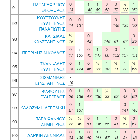
0
1
1
0
0
½
1
ΠΑΠΑΓΕΩΡΓΙΟΥ
91
13
148
59
52
70
133
152
ΘΕΟΔΩΡΟΣ
ΚΟΥΤΣΟΥΚΗΣ
0
0
0
1
0
92
ΕΥΑΓΓΕΛΟΣ
14
131
145
130
128
ΠΑΝΑΓΙΩΤΗΣ
½
0
1
1
1
0
ΚΑΤΣΙΚΑΣ
93
15
42
145
61
67
25
ΚΩΝΣΤΑΝΤΙΝΟΣ
0
+
0
1
0
0
1
1
94
ΠΕΤΡΙΔΗΣ ΝΙΚΟΛΑΟΣ
17
135
43
147
66
152
137
151
0
1
0
½
1
½
1
½
ΣΚΑΝΔΑΛΗΣ
95
18
124
46
128
153
71
33
66
ΕΥΑΓΓΕΛΟΣ
-
ΣΙΣΜΑΝΙΔΗΣ
96
19
ΚΩΝΣΤΑΝΤΙΝΟΣ
0
1
0
1
½
1
0
0
ΦΑΦΟΥΤΗΣ
97
20
136
47
130
33
62
43
60
ΕΥΑΓΓΕΛΟΣ
0
1
0
1
98
ΚΑΛΟΖΥΜΗ ΑΓΓΕΛΙΚΗ
21
137
141
148
½
½
0
1
1
0
½
0
ΠΑΠΑΪΩΑΝΝΟΥ
99
22
49
51
136
55
41
57
61
ΔΗΜΗΤΡΙΟΣ
0
1
0
1
1
1
0
0
100
ΛΑΡΚΙΝ ΛΕΩΝΙΔΑΣ
23
139
49
141
57
46
34
48