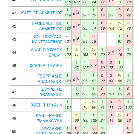
0
118
132
23
24
17
12
18
1
1
1
0
1
0
0
3
41
ΚΑΣΣΙΟΣ ΔΗΜΗΤΡΙΟΣ
0
119
90
73
14
99
13
72
1
1
1
0
½
½
½
ΠΡΟΒΕΛΕΓΓΙΟΣ
7
42
0
120
93
74
19
104
72
78
ΔΗΜΗΤΡΙΟΣ
+
1
0
1
0
ΚΩΣΤΟΠΟΥΛΟΣ
6
43
0
121
94
78
97
85
ΚΩΝΣΤΑΝΤΙΝΟΣ
1
½
1
½
1
0
1
ΑΝΔΡΙΟΠΟΥΛΟΥ
8
44
0
122
11
153
14
20
16
79
ΕΛΕΝΗ
1
1
0
0
1
7
45
ΙΣΑΡΗ ΑΓΓΕΛΙΚΗ
0
87
127
89
75
122
1
1
1
0
0
½
1
ΓΕΩΡΓΙΑΔΗΣ
8
46
0
123
95
81
22
100
86
76
ΑΝΑΣΤΑΣΙΟΣ
1
1
1
0
1
1
0
ΣΟΥΡΕΤΗΣ
47
32
97
85
23
131
25
21
ΑΘΑΝΑΣΙΟΣ
1
½
½
1
0
0
1
48
ΒΑΣΣΗΣ ΜΙΧΑΗΛ
124
10
86
71
11
75
100
½
1
1
1
0
½
0
ΚΑΝΤΕΡΑΚΗΣ
49
99
100
125
24
14
29
12
ΕΜΜΑΝΟΥΗΛ
1
0
1
0
1
0
ΔΡΥΔΑΚΗΣ
50
126
18
102
144
80
77
ΑΡΙΣΤΟΤΕΛΗΣ