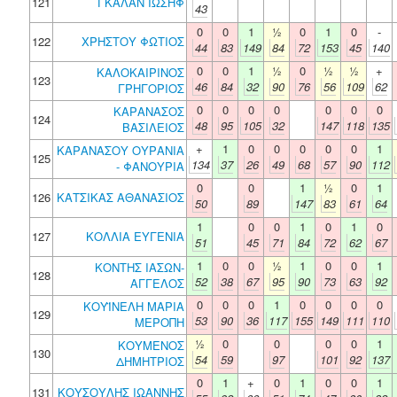
121
ΓΚΑΛΑΝ ΙΩΣΗΦ
43
0
0
1
½
0
1
0
-
122
ΧΡΗΣΤΟΥ ΦΩΤΙΟΣ
44
83
149
84
72
153
45
140
0
0
1
½
0
½
½
+
ΚΑΛΟΚΑΙΡΙΝΟΣ
123
46
84
32
90
76
56
109
62
ΓΡΗΓΟΡΙΟΣ
0
0
0
0
0
0
0
ΚΑΡΑΝΑΣΟΣ
124
48
95
105
32
147
118
135
ΒΑΣΙΛΕΙΟΣ
+
1
0
0
0
0
0
1
ΚΑΡΑΝΑΣΟΥ ΟΥΡΑΝΙΑ
125
134
37
26
49
68
57
90
112
- ΦΑΝΟΥΡΙΑ
0
0
1
½
0
1
126
ΚΑΤΣΙΚΑΣ ΑΘΑΝΑΣΙΟΣ
50
89
147
83
61
64
1
0
0
1
0
1
0
127
ΚΟΛΛΙΑ ΕΥΓΕΝΙΑ
51
45
71
84
72
62
67
1
0
0
½
1
0
0
1
ΚΟΝΤΗΣ ΙΑΣΩΝ-
128
52
38
67
95
90
73
63
92
ΑΓΓΕΛΟΣ
0
0
0
1
0
0
0
0
ΚΟΥΪΝΕΛΗ ΜΑΡΙΑ
129
53
90
36
117
155
149
111
110
ΜΕΡΟΠΗ
½
0
0
0
0
1
ΚΟΥΜΕΝΟΣ
130
54
59
97
101
92
137
ΔΗΜΗΤΡΙΟΣ
0
1
+
0
1
0
0
1
131
ΚΟΥΣΟΥΛΗΣ ΙΩΑΝΝΗΣ