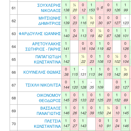
1
½
0
1
0
1
1
ΣΟΥΧΛΕΡΗΣ
6
61
0
138
20
12
153
93
126
99
ΝΙΚΟΛΑΟΣ
1
0
1
½
0
0
0
-
ΜΗΤΣΙΩΝΗΣ
62
139
23
116
10
30
97
127
123
ΔΗΜΗΤΡΙΟΣ
1
0
1
0
½
0
1
1
63
ΦΑΡΔΟΥΛΗΣ ΙΩΑΝΝΗΣ
140
24
113
19
82
87
128
101
1
0
0
1
0
0
ΑΡΕΤΟΥΛΑΚΗΣ
64
141
16
104
119
82
126
ΣΩΤΗΡΙΟΣ - ΠΑΡΗΣ
1
½
0
1
0
½
0
ΠΑΠΑΓΙΩΤΙΔΗ
65
142
22
23
108
13
102
104
ΚΩΝΣΤΑΝΤΙΝΑ
0
1
-
1
1
0
1
½
66
ΚΟΥΪΝΕΛΗΣ ΘΩΜΑΣ
38
115
131
113
94
15
142
95
0
1
1
-
1
0
1
67
ΤΣΙΧΛΗ ΝΙΚΟΛΙΤΣΑ
144
120
128
35
109
93
127
1
0
1
0
1
0
1
0
ΟΙΚΟΝΟΜΟΥ
68
145
25
133
22
125
20
152
89
ΘΕΟΔΩΡΟΣ
1
0
1
0
1
½
0
1
ΒΑΣΣΑΛΟΣ
69
146
26
142
39
150
24
10
145
ΠΑΝΑΓΙΩΤΗΣ
1
0
1
0
1
0
1
ΠΛΕΤΣΙΑ
70
147
27
143
10
91
24
146
ΚΩΝΣΤΑΝΤΙΝΑ