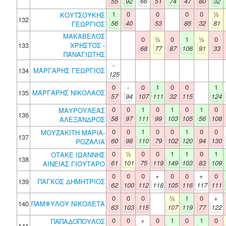
55
92
66
51
74
47
80
32
1
0
0
0
0
½
ΚΟΥΤΣΟΥΚΗΣ
132
56
40
53
85
32
81
ΓΕΩΡΓΙΟΣ
ΜΑΚΑΒΕΛΟΣ
0
½
0
1
½
0
133
ΧΡΗΣΤΟΣ -
68
77
87
106
91
33
ΠΑΝΑΓΙΩΤΗΣ
-
134
ΜΑΡΓΑΡΗΣ ΓΕΩΡΓΙΟΣ
125
0
-
0
1
0
0
1
135
ΜΑΡΓΑΡΗΣ ΝΙΚΟΛΑΟΣ
57
94
107
111
32
115
124
0
0
1
0
1
0
1
0
ΜΑΥΡΟΥΛΕΑΣ
136
58
97
111
99
103
105
56
108
ΑΛΕΞΑΝΔΡΟΣ
0
0
1
0
0
1
0
0
ΜΟΥΖΑΚΙΤΗ ΜΑΡΙΑ-
137
60
98
110
79
102
120
94
130
ΡΟΖΑΛΙΑ
0
½
0
0
1
1
0
1
ΟΤΑΚΕ ΙΩΑΝΝΗΣ
138
61
101
75
119
149
103
83
109
ΑΙΝΕΙΑΣ ΓΙΟΥΤΑΡΟ
0
0
0
+
0
0
+
0
139
ΠΑΓΚΟΣ ΔΗΜΗΤΡΙΟΣ
62
100
112
118
105
116
117
111
0
0
0
½
1
0
+
140
ΠΑΜΦΥΛΟΥ ΝΙΚΟΛΕΤΑ
63
103
115
107
119
77
122
0
0
+
0
1
0
1
0
ΠΑΠΑΔΟΠΟΥΛΟΣ
141