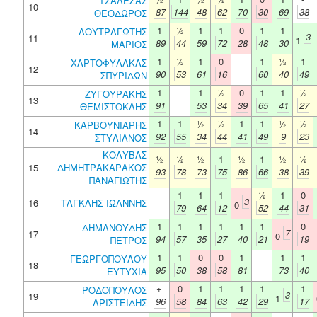
ΤΣΑΛΕΖΑΣ
10
87
144
48
62
70
30
69
38
ΘΕΟΔΩΡΟΣ
1
½
1
1
0
1
1
ΛΟΥΤΡΑΓΩΤΗΣ
3
11
1
89
44
59
72
28
48
30
ΜΑΡΙΟΣ
1
½
1
0
1
½
1
ΧΑΡΤΟΦΥΛΑΚΑΣ
12
90
53
61
16
60
40
49
ΣΠΥΡΙΔΩΝ
1
1
½
0
1
1
½
ΖΥΓΟΥΡΑΚΗΣ
13
91
53
34
39
65
41
27
ΘΕΜΙΣΤΟΚΛΗΣ
1
1
½
½
1
1
½
½
ΚΑΡΒΟΥΝΙΑΡΗΣ
14
92
55
34
44
41
49
9
23
ΣΤΥΛΙΑΝΟΣ
ΚΟΛΥΒΑΣ
½
½
½
1
½
1
½
½
15
ΔΗΜΗΤΡΑΚΑΡΑΚΟΣ
93
78
73
75
86
66
38
39
ΠΑΝΑΓΙΩΤΗΣ
1
1
1
½
1
0
3
16
ΤΑΓΚΛΗΣ ΙΩΑΝΝΗΣ
0
79
64
12
52
44
31
1
1
1
1
1
1
0
ΔΗΜΑΝΟΥΔΗΣ
7
17
0
94
57
35
27
40
21
19
ΠΕΤΡΟΣ
1
1
0
0
1
1
1
ΓΕΩΡΓΟΠΟΥΛΟΥ
18
95
50
38
58
81
73
40
ΕΥΤΥΧΙΑ
+
0
1
1
1
1
1
ΡΟΔΟΠΟΥΛΟΣ
3
19
1
96
58
84
63
42
29
17
ΑΡΙΣΤΕΙΔΗΣ