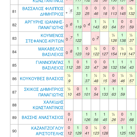
ΚΩΝΣΤΑΝΤΙΝΟΣ
1
0
0
0
0
0
½
ΒΑΣΣΑΛΟΣ ΦΙΛΙΠΠΟΣ
5
81
+
33
25
46
18
113
145
132
ΔΗΜΗΤΡΙΟΣ
1
1
½
1
0
0
ΑΡΓΥΡΗΣ ΙΩΑΝΝΗΣ-
6
4
82
0
0
119
143
63
64
51
59
ΠΑΝΑΓΙΩΤΗΣ
1
½
1
½
ΚΟΥΜΕΝΟΣ
7
2
83
0
0
122
126
138
37
ΣΤΕΦΑΝΟΣ-ΚΡΙΤΩΝ
1
0
½
0
0
½
½
ΜΑΚΑΒΕΛΟΣ
8
84
0
123
19
122
127
154
119
147
ΒΑΣΙΛΕΙΟΣ
1
0
1
0
0
1
1
1
ΓΙΑΝΝΟΠΑΠΑΣ
85
112
35
33
47
36
132
154
43
ΒΑΣΙΛΕΙΟΣ
½
1
½
½
0
½
½
86
ΚΟΥΚΟΥΒΕΣ ΒΛΑΣΙΟΣ
9
37
48
15
36
46
57
½
0
1
0
1
1
1
ΣΚΙΚΟΣ ΔΗΜΗΤΡΙΟΣ
87
10
45
101
54
133
63
59
ΠΑΝΑΓΙΩΤΗΣ
ΧΑΛΚΙΔΗΣ
88
ΚΩΝΣΤΑΝΤΙΝΟΣ
0
1
1
1
½
0
1
89
ΒΑΣΣΗΣ ΑΝΑΣΤΑΣΙΟΣ
11
126
56
45
26
31
68
0
1
0
½
0
1
1
ΚΑΖΑΝΤΖΟΓΛΟΥ
90
12
129
41
123
128
125
150
ΑΡΙΣΤΟΤΕΛΗΣ