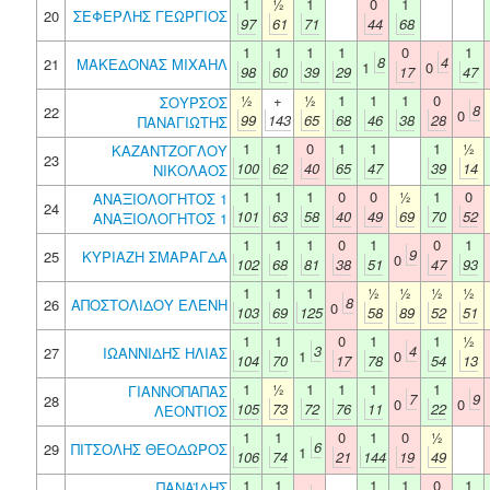
1
½
1
0
1
20
ΣΕΦΕΡΛΗΣ ΓΕΩΡΓΙΟΣ
97
61
71
44
68
1
1
1
1
0
1
8
4
21
ΜΑΚΕΔΟΝΑΣ ΜΙΧΑΗΛ
1
0
98
60
39
29
17
47
½
+
½
1
1
1
0
ΣΟΥΡΣΟΣ
8
22
0
99
143
65
68
46
38
28
ΠΑΝΑΓΙΩΤΗΣ
1
1
0
1
1
1
½
ΚΑΖΑΝΤΖΟΓΛΟΥ
23
100
62
40
65
47
39
14
ΝΙΚΟΛΑΟΣ
1
1
1
0
0
½
1
0
ΑΝΑΞΙΟΛΟΓΗΤΟΣ 1
24
101
63
58
40
49
69
70
52
ΑΝΑΞΙΟΛΟΓΗΤΟΣ 1
1
1
1
0
1
0
1
9
25
ΚΥΡΙΑΖΗ ΣΜΑΡΑΓΔΑ
0
102
68
81
38
51
47
93
1
1
1
½
½
½
½
8
26
ΑΠΟΣΤΟΛΙΔΟΥ ΕΛΕΝΗ
0
103
69
125
58
89
52
51
1
1
0
1
1
½
3
4
27
ΙΩΑΝΝΙΔΗΣ ΗΛΙΑΣ
1
0
104
70
17
78
54
13
1
½
1
1
1
1
ΓΙΑΝΝΟΠΑΠΑΣ
7
9
28
0
0
105
73
72
76
11
22
ΛΕΟΝΤΙΟΣ
1
1
0
1
0
½
6
29
ΠΙΤΣΟΛΗΣ ΘΕΟΔΩΡΟΣ
1
106
74
21
144
19
49
1
1
1
1
0
1
ΠΑΝΑΪΔΗΣ