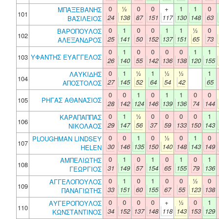
0
½
0
0
+
1
1
0
ΜΠΑΞΕΒΑΝΗΣ
101
24
138
87
151
117
130
148
63
ΒΑΣΙΛΕΙΟΣ
0
1
0
0
1
1
½
0
ΒΑΡΟΠΟΥΛΟΣ
102
25
141
50
152
137
151
65
73
ΑΛΕΞΑΝΔΡΟΣ
0
1
0
0
0
0
1
1
103
ΥΦΑΝΤΗΣ ΕΥΑΓΓΕΛΟΣ
26
140
55
142
136
138
120
155
0
1
½
1
½
½
1
ΛΑΥΚΙΔΗΣ
104
27
145
52
64
54
42
65
ΑΠΟΣΤΟΛΟΣ
0
0
1
0
1
1
0
0
105
ΡΗΓΑΣ ΑΘΑΝΑΣΙΟΣ
28
142
124
146
139
136
74
144
0
1
½
0
0
0
0
1
ΚΑΡΑΠΑΠΠΑΣ
106
29
147
56
37
59
133
150
143
ΝΙΚΟΛΑΟΣ
0
0
1
0
½
0
1
0
PLOUGHMAN LINDSEY
107
30
146
135
150
140
148
143
149
HELEN
0
1
0
1
0
1
0
1
ΑΜΠΕΛΙΩΤΗΣ
108
31
149
57
154
65
155
79
136
ΓΕΩΡΓΙΟΣ
0
1
0
1
0
0
½
0
ΑΓΓΕΛΟΠΟΥΛΟΣ
109
33
151
60
155
67
55
123
138
ΠΑΝΑΓΙΩΤΗΣ
0
0
0
0
+
½
0
1
ΑΥΓΕΡΟΠΟΥΛΟΣ
110
34
152
137
148
118
143
153
129
ΚΩΝΣΤΑΝΤΙΝΟΣ