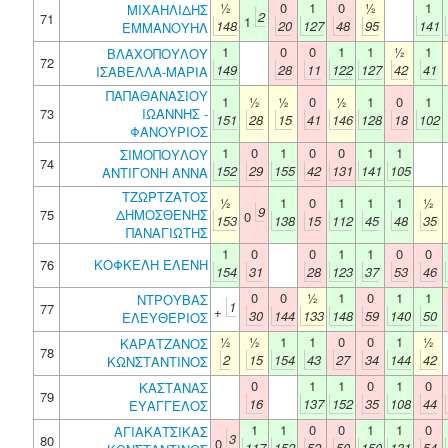
½
0
1
0
½
1
ΜΙΧΑΗΛΙΔΗΣ
2
71
1
148
20
127
48
95
141
ΕΜΜΑΝΟΥΗΛ
1
0
0
1
1
½
1
ΒΛΑΧΟΠΟΥΛΟΥ
72
149
28
11
122
127
42
41
ΙΣΑΒΕΛΛΑ-ΜΑΡΙΑ
ΠΑΠΑΘΑΝΑΣΙΟΥ
1
½
½
0
½
1
0
1
73
ΙΩΑΝΝΗΣ -
151
28
15
41
146
128
18
102
ΦΑΝΟΥΡΙΟΣ
1
0
1
0
0
1
1
ΣΙΜΟΠΟΥΛΟΥ
74
152
29
155
42
131
141
105
ΑΝΤΙΓΟΝΗ ΑΝΝΑ
ΤΖΩΡΤΖΑΤΟΣ
½
1
0
1
1
1
½
9
75
ΔΗΜΟΣΘΕΝΗΣ
0
153
138
15
112
45
48
35
ΠΑΝΑΓΙΩΤΗΣ
1
0
0
1
1
0
0
76
ΚΟΦΚΕΛΗ ΕΛΕΝΗ
154
31
28
123
37
53
46
0
0
½
1
0
1
1
ΝΤΡΟΥΒΑΣ
1
77
+
30
144
133
148
59
140
50
ΕΛΕΥΘΕΡΙΟΣ
½
½
1
1
0
0
1
½
ΚΑΡΑΤΖΑΝΟΣ
78
2
15
154
43
27
34
144
42
ΚΩΝΣΤΑΝΤΙΝΟΣ
0
1
1
0
1
0
ΚΑΣΤΑΝΑΣ
79
16
137
152
35
108
44
ΕΥΑΓΓΕΛΟΣ
1
1
0
0
1
1
0
ΑΓΙΑΚΑΤΣΙΚΑΣ
3
80
0
117
152
52
50
150
131
54