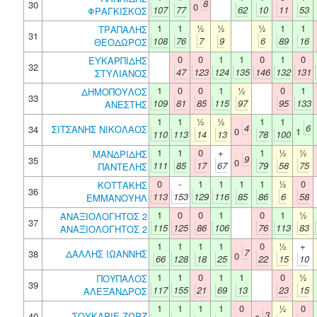
8
30
0
107
77
62
10
11
53
ΦΡΑΓΚΙΣΚΟΣ
1
1
½
½
½
1
1
ΤΡΑΠΑΛΗΣ
31
108
76
7
9
6
89
16
ΘΕΟΔΩΡΟΣ
0
0
1
1
0
1
0
ΕΥΚΑΡΠΙΔΗΣ
32
47
123
124
135
146
132
131
ΣΤΥΛΙΑΝΟΣ
1
0
0
1
½
0
1
ΔΗΜΟΠΟΥΛΟΣ
33
109
81
85
115
97
95
133
ΑΝΕΣΤΗΣ
1
1
½
½
1
1
4
6
34
ΣΙΤΣΑΝΗΣ ΝΙΚΟΛΑΟΣ
0
1
110
113
14
13
78
100
1
1
0
+
1
½
½
ΜΑΝΔΡΙΔΗΣ
9
35
0
111
85
17
67
79
58
75
ΠΑΝΤΕΛΗΣ
0
-
1
1
1
1
½
0
ΚΟΤΤΑΚΗΣ
36
113
153
129
116
85
86
6
58
ΕΜΜΑΝΟΥΗΛ
1
0
0
1
0
1
½
ΑΝΑΞΙΟΛΟΓΗΤΟΣ 2
37
115
125
86
106
76
113
83
ΑΝΑΞΙΟΛΟΓΗΤΟΣ 2
1
1
1
1
0
½
+
7
38
ΔΑΛΛΗΣ ΙΩΑΝΝΗΣ
0
66
128
18
25
22
15
10
1
1
0
1
1
0
½
ΠΟΥΠΑΛΟΣ
39
117
155
21
69
13
23
15
ΑΛΕΞΑΝΔΡΟΣ
1
1
1
1
0
½
0
3
40
ΣΟΥΚΑΡΙΕ ΖΩΡΖ