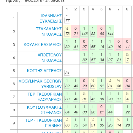
Ημ/νίες: 16/06/2018 - 24/06/2018
1
2
3
4
5
6
7
8
-
ΙΩΑΝΝΙΔΗΣ
1
77
ΕΥΚΛΕΙΔΗΣ
½
0
1
1
0
1
ΤΣΑΚΑΛΑΚΗΣ
2
78
71
146
83
60
144
ΝΙΚΟΛΑΟΣ
1
1
0
1
1
1
0
0
3
ΚΟΥΛΗΣ ΒΑΣΙΛΕΙΟΣ
80
41
27
55
16
40
19
11
1
1
1
1
1
½
ΑΠΟΣΤΟΛΟΥ
4
82
57
34
27
21
7
ΝΙΚΟΛΑΟΣ
-
5
ΚΟΤΤΗΣ ΑΓΓΕΛΟΣ
81
1
1
0
½
1
½
½
0
MOGYLNYAK GEORGIY
6
82
43
29
60
61
31
36
34
- YAROSLAV
1
1
½
1
1
1
1
½
ΤΕΡ ΓΚΕΒΟΡΚΙΑΝ
7
83
42
31
45
38
28
17
4
ΕΔΟΥΑΡΔΟΣ
1
1
1
1
0
1
1
ΚΟΥΤΣΟΥΦΛΑΚΗΣ
8
84
46
30
26
21
44
22
ΣΤΕΦΑΝΟΣ
½
1
1
½
1
1
½
1
ΤΕΡ - ΓΚΕΒΟΡΚΙΑΝ
9
86
75
54
31
35
25
14
28
ΓΙΑΝΝΗΣ
½
1
½
½
1
0
1
-