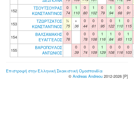
ΔΕΣΠΟΙΝΑ
0
1
0
1
0
1
0
0
ΤΣΟΥΤΣΟΥΡΑΣ
152
74
110
80
102
79
94
68
91
ΚΩΝΣΤΑΝΤΙΝΟΣ
½
+
0
0
0
0
1
0
ΤΖΩΡΤΖΑΤΟΣ
153
75
36
44
61
95
122
110
115
ΚΩΝΣΤΑΝΤΙΝΟΣ
0
0
0
1
1
0
1
ΒΑΛΣΑΜΑΚΗΣ
154
76
78
108
116
84
85
113
ΕΥΑΓΓΕΛΟΣ
0
0
0
1
0
0
0
ΒΑΡΟΠΟΥΛΟΣ
155
39
74
109
129
108
116
103
ΑΝΤΩΝΙΟΣ
Επιστροφή στην Ελληνική Σκακιστική Ομοσπονδία
©
Andreas Andreou
2012-2026 [P]