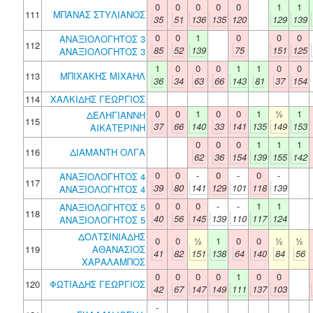
0
0
0
0
0
1
1
111
ΜΠΑΝΑΣ ΣΤΥΛΙΑΝΟΣ
35
51
136
135
120
129
139
0
0
1
0
0
0
ΑΝΑΞΙΟΛΟΓΗΤΟΣ 3
112
85
52
139
75
151
125
ΑΝΑΞΙΟΛΟΓΗΤΟΣ 3
1
0
0
0
1
1
0
0
113
ΜΠΙΧΑΚΗΣ ΜΙΧΑΗΛ
36
34
63
66
143
81
37
154
114
ΧΑΛΚΙΔΗΣ ΓΕΩΡΓΙΟΣ
0
0
1
0
0
1
½
1
ΔΕΛΗΓΙΑΝΝΗ
115
37
66
140
33
141
135
149
153
ΑΙΚΑΤΕΡΙΝΗ
0
0
0
1
1
1
116
ΔΙΑΜΑΝΤΗ ΟΛΓΑ
62
36
154
139
155
142
0
0
-
0
-
0
-
ΑΝΑΞΙΟΛΟΓΗΤΟΣ 4
117
39
80
141
129
101
118
139
ΑΝΑΞΙΟΛΟΓΗΤΟΣ 4
0
0
0
-
-
1
1
ΑΝΑΞΙΟΛΟΓΗΤΟΣ 5
118
40
56
145
139
110
117
124
ΑΝΑΞΙΟΛΟΓΗΤΟΣ 5
ΔΟΛΤΣΙΝΙΑΔΗΣ
0
0
½
1
0
0
½
½
119
ΑΘΑΝΑΣΙΟΣ
41
82
151
138
64
140
84
56
ΧΑΡΑΛΑΜΠΟΣ
0
0
0
0
1
0
0
120
ΦΩΤΙΑΔΗΣ ΓΕΩΡΓΙΟΣ
42
67
147
149
111
137
103
-